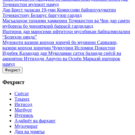
Тоҷикистон мулоқот намуд
Дар Брест ҷаласаи 19-уми Комиссияи байниҳукуматии
Тоҷикистону Беларус баргузор гардид
Масъалаҳои таҳкими ҳамкории Тоҷикистон ва Чин дар самти
мубориза бо ҷинояткорӣ баррасӣ гардиданд
Иштирок дар маросими ифтитоҳи мусобиқаи байналмилалии
“Бозиҳои оянда”
Мулоқоти вазири корҳои хориҷӣ бо муовини Сарвазир,
вазири корҳои хориҷии Ҷумҳурии Исломии Покистон
Идибек Қаландар дар Муколамаи сатҳи баланди сиёсӣ ва
амниятии Иттиҳоди Аврупо ва Осиёи Марказӣ иштирок
намуд
Феҳрист
Феҳрист
Сиёсат
Таърих
Иқтисод
Матбуот
Иҷтимоъ
Адабиёт ва фарҳанг
Муҳоҷират
Дин ва ҷомеъа