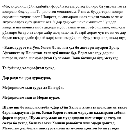
-Мо, ки дониш
ҷ
ӯ
йи адабиёти форс
ӣ
ҳастем, устод Лоиқро ба унвони яке аз
шоирони беҳтарини То
ҷ
икистон мешиносем.
Ӯ
яке аз бузургтарин шоири
сарзамини то
ҷ
икон аст. Шоирест, ки ашъораш ч
ӣ
аз лиҳози маъно ва ч
ӣ
аз
лиҳози алфоз хубу дилкаш аст.
Ӯ
дар ҳақиқат шоири миллист. Чун дар
зиндаг
ӣ
натавонистам ба дидори муборакаш мушарраф бишавам, мехоҳам
р
ӯ
ҳашро ба дуо ва зикри хайр шод намоям. Бовар
ӣ
дорам чун мо ин
ҷ
о дар
бораи шеъру адаби форс
ӣ
ҳарф мезанем р
ӯ
ҳи ин бузургвор шод хоҳад шуд.
- Бале, дуруст мег
ӯ
ед. Устод Лоиқ
низ худ бо ашъори шуарои Эрону
Афғонистону Покистон
хеле хуб шинос буд. Ёдам меояд
ӯ
дар як
шеъраш, ки ба
шоири афғон Сулаймон Лоиқ бахшида буд, мег
ӯ
яд;
То бубинад халқи афғон сурҳо,
Дар раҳи мақсуд дуродурҳо,
Мефиристам ман суруд аз Пан
ҷ
р
ӯ
д,
Мефиристам ман зи Норак нурҳо.
Шумо низ бо иншои китоби «Дар к
ӯ
йи Халил» хизмати шоистае на танҳо
барои мардуми афғон, балки барои тамоми мардуми қаламрави забони
форс
ӣ
кардаед. Шумо аз
ҷ
умлаи он муҳақиқони камназире ҳастед, ки
солҳо бо устод Халилуллоҳи Халил
ӣ
равобити зичи э
ҷ
од
ӣ
доштед.
Мехостам дар бораи таассуроти хеш аз мулоқотҳоятон бо ин устоди