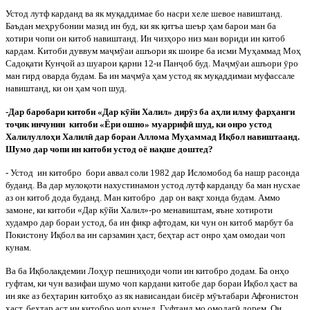
Устод лутф карданд ва як муқаддимае бо насри хеле шевое навиштанд.
Баъдан меҳрубонии мазид ин буд, ки як қитъа шеър ҳам барои ман ба
хотири чопи он китоб навиштанд. Ин чизҳоро низ ман вориди ин китоб
кардам. Китоби дуввум ма
ҷ
м
ӯ
аи ашъори як шоире ба исми Муҳаммад Моҳ
Садоқати Кун
ҷ
ой аз шуарои қарни 12-и Пан
ҷ
об буд. Ма
ҷ
м
ӯ
аи ашъори
ӯ
ро
ман гирд оварда будам. Ба ин ма
ҷ
м
ӯ
а ҳам устод як муқаддимаи муфассале
навиштанд, ки он ҳам чоп шуд.
-Дар баробари китоби «Дар к
ӯ
йи Халил» дир
ӯ
з ба аҳли илму фарҳанги
то
ҷ
ик инчунин
китоби «Ёри ошно» муарриф
ӣ
шуд, ки онро устод
Халилуллоҳи Халил
ӣ
дар бораи Аллома Муҳаммад Иқбол навиштаанд.
Шумо дар чопи ин китоби устод оё нақше доштед?
- Устод
ин китобро
бори аввал соли 1982 дар Исломобод ба нашр расонда
буданд. Ва дар мулоқоти нахустинамон устод лутф карданду ба ман нусхае
аз он китоб дода буданд. Ман китобро
дар он вақт хонда будам. Аммо
замоне, ки китоби «Дар к
ӯ
йи Халил»-ро менавиштам, яъне хотироти
худамро дар бораи устод, ба ин фикр афтодам, ки чун он китоб марбут ба
Покистону Иқбол ва ин сарзамин ҳаст, беҳтар аст онро ҳам омодаи чоп
кунам.
Ва
ба
Иқболакдемии
Лоҳур
пешниҳоди
чопи
ин
китобро
додам
.
Ба онҳо
гуфтам, ки чун вазифаи шумо чоп кардани китобе дар бораи Иқбол ҳаст ва
ин яке аз беҳтарин китобҳо аз як нависандаи бисёр м
ӯ
ътабари Афғонистон
ҳаст, беҳтар аст ин китобро чоп кунед. Гуфтанд мо омодаг
ӣ
дорем. Он