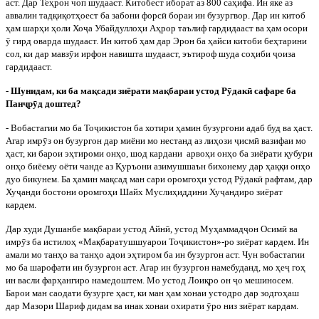
аст. Дар Теҳрон чоп шудааст. Китобест иборат аз 800 саҳифа. Ин яке аз
аввалин тадқиқотҳоест ба забони форс
ӣ
бораи ин бузургвор. Дар ин китоб
ҳам шарҳи ҳоли Хо
ҷ
а Убайдуллоҳи Аҳрор таълиф гардидааст ва ҳам осори
ӯ
гирд оварда шудааст. Ин китоб ҳам дар Эрон ба ҳайси китоби беҳтарини
сол, ки дар мавз
ӯ
и ирфон навишта шудааст, эътироф шуда соҳиби
ҷ
оиза
гардидааст.
- Шунидам, ки ба мақсади зиёрати мақбараи устод Р
ӯ
дак
ӣ
сафаре ба
Пан
ҷ
р
ӯ
д доштед?
- Вобастагии мо ба То
ҷ
икистон ба хотири ҳамин бузургони адаб буд ва ҳаст.
Агар имр
ӯ
з он бузургон дар миёни мо нестанд аз лиҳози
ҷ
исм
ӣ
вазифаи мо
ҳаст, ки барои эҳтироми онҳо, шод кардани
арвоҳи онҳо ба зиёрати қубури
онҳо биёему оёти чанде аз Қуръони азимушшаън бихонему дар ҳаққи онҳо
дуо бикунем. Ба ҳамин мақсад ман сари оромгоҳи устод Р
ӯ
дак
ӣ
рафтам, дар
Ху
ҷ
анди бостони оромгоҳи Шайх Муслиҳиддини Ху
ҷ
андиро зиёрат
кардем.
Дар
худи
Душанбе
мақбараи
устод
Айн
ӣ
,
устод
Муҳаммад
ҷ
он
Осим
ӣ
ва
имр
ӯ
з
ба
истилоҳ
«
Мақбаратушшуарои
То
ҷ
икистон
»-
ро
зиёрат
кардем
.
Ин
амали мо танҳо ва танҳо адои эҳтиром ба ин бузургон аст. Чун вобастагии
мо ба шарофати ин бузургон аст. Агар ин бузургон намебуданд, мо ҳе
ҷ
гоҳ
ин васли фарҳангиро намедоштем. Мо устод Лоиқро он
ҷ
о мешиносем.
Барои ман саодати бузурге ҳаст, ки ман ҳам хонаи устодро дар зодгоҳаш
дар Мазори Шариф дидам ва инак хонаи охирати
ӯ
ро низ зиёрат кардам.