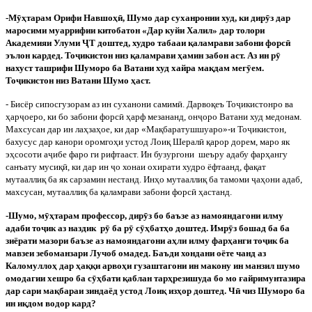
-М
ӯ
ҳтарам Орифи Навшоҳ
ӣ
, Шумо дар суханронии худ, ки дир
ӯ
з дар
маросими муаррифии китобатон «Дар куйи Халил» дар толори
Академияи Улуми
Ҷ
Т доштед, худро табааи қаламрави забони форс
ӣ
эълон кардед. То
ҷ
икистон низ қаламрави ҳамин забон аст. Аз ин р
ӯ
нахуст ташрифи Шуморо ба Ватани худ хайра мақдам мег
ӯ
ем.
То
ҷ
икистон низ Ватани Шумо ҳаст.
- Бисёр сипосгузорам аз ин суханони самим
ӣ
. Дарвоқеъ То
ҷ
икистонро ва
ҳар
ҷ
оеро, ки бо забони форс
ӣ
ҳарф мезананд, он
ҷ
оро Ватани худ медонам.
Махсусан дар ин лаҳзаҳое, ки дар «Мақбаратушшуаро»-и То
ҷ
икистон,
бахусус дар канори оромгоҳи устод Лоиқ Шерал
ӣ
қарор дорем, маро як
эҳсосоти а
ҷ
ибе фаро ги рифтааст. Ин бузургони
шеъру адабу фарҳангу
санъату мусиқ
ӣ
, ки дар ин
ҷ
о хонаи охирати худро ёфтаанд, фақат
мутааллиқ ба як сарзамин нестанд. Инҳо мутааллиқ ба тамоми
ҷ
аҳони адаб,
махсусан, мутааллиқ ба қаламрави забони форс
ӣ
ҳастанд.
-Шумо, м
ӯ
ҳтарам профессор, дир
ӯ
з бо баъзе аз намояндагони илму
адаби то
ҷ
ик аз наздик
р
ӯ
ба р
ӯ
с
ӯ
ҳбатҳо доштед. Имр
ӯ
з бошад ба ба
зиёрати мазори баъзе аз намояндагони аҳли илму фарҳанги то
ҷ
ик ба
мавзеи зебоманзари Лучоб омадед. Баъди хондани оёте чанд аз
Каломуллоҳ дар ҳаққи арвоҳи гузаштагони ин макону ин манзил шумо
омодагии хешро ба с
ӯ
ҳбати қаблан тарҳрезишуда бо мо ғайримунтазира
дар сари мақбараи зиндаёд устод Лоиқ изҳор доштед. Ч
ӣ
чиз Шуморо ба
ин иқдом водор кард?