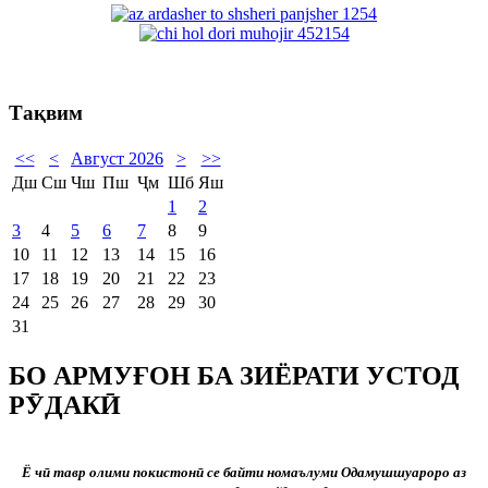
Тақвим
<<
<
Август 2026
>
>>
Дш
Сш
Чш
Пш
Ҷм
Шб
Яш
1
2
3
4
5
6
7
8
9
10
11
12
13
14
15
16
17
18
19
20
21
22
23
24
25
26
27
28
29
30
31
БО АРМУҒОН БА ЗИЁРАТИ УСТОД
РӮДАКӢ
Ё ч
ӣ
тавр олими покистон
ӣ
се байти номаълуми Одамушшуароро аз