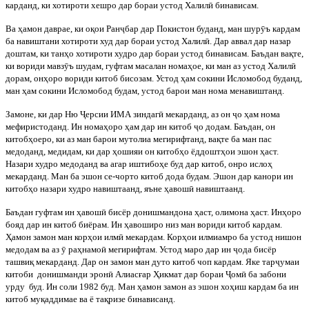
карданд, ки хотироти хешро дар бораи устод Халил
ӣ
бинависам.
Ва
ҳамон
даврае
,
ки
оқои
Ран
ҷ
бар
дар
Покистон
буданд
,
ман
шур
ӯ
ъ
кардам
ба
навиштани
хотироти
худ
дар
бораи
устод
Халил
ӣ
.
Дар аввал дар назар
доштам, ки танҳо хотироти худро дар бораи устод бинависам. Баъдан вақте,
ки вориди мавз
ӯ
ъ шудам, гуфтам масалан номаҳое, ки ман аз устод Халил
ӣ
дорам, онҳоро вориди китоб бисозам. Устод ҳам сокини Исломобод буданд,
ман ҳам сокини Исломобод будам, устод барои ман нома менавиштанд.
Замоне, ки дар Ню
Ҷ
ерсии ИМА зиндаг
ӣ
мекарданд, аз он
ҷ
о ҳам нома
мефиристоданд. Ин номаҳоро ҳам дар ин китоб
ҷ
о додам. Баъдан, он
китобҳоеро, ки аз ман барои мутолиа мегирифтанд, вақте ба ман пас
медоданд, медидам, ки дар ҳошияи он китобҳо ёддоштҳои эшон ҳаст.
Назари худро медоданд ва агар иштибоҳе буд дар китоб, онро ислоҳ
мекарданд. Ман ба эшон се-чорто китоб дода будам. Эшон дар канори ин
китобҳо назари худро навиштаанд, яъне ҳавош
ӣ
навиштаанд.
Баъдан
гуфтам
ин
ҳавош
ӣ
бисёр
донишмандона
ҳаст
,
олимона
ҳаст
.
Инҳоро
бояд дар ин китоб биёрам. Ин ҳавоширо низ ман вориди китоб кардам.
Ҳамон замон ман корҳои илм
ӣ
мекардам. Корҳои илмиамро ба устод нишон
медодам ва аз
ӯ
раҳнамо
ӣ
мегирифтам. Устод маро дар ин
ҷ
ода бисёр
ташвиқ мекарданд. Дар он замон ман дуто китоб чоп кардам. Яке тар
ҷ
умаи
китоби
донишманди эрон
ӣ
Алиасғар Ҳикмат дар бораи
Ҷ
ом
ӣ
ба забони
урду
буд. Ин соли 1982 буд. Ман ҳамон замон аз эшон хоҳиш кардам ба ин
китоб муқаддимае ва ё тақризе бинависанд.