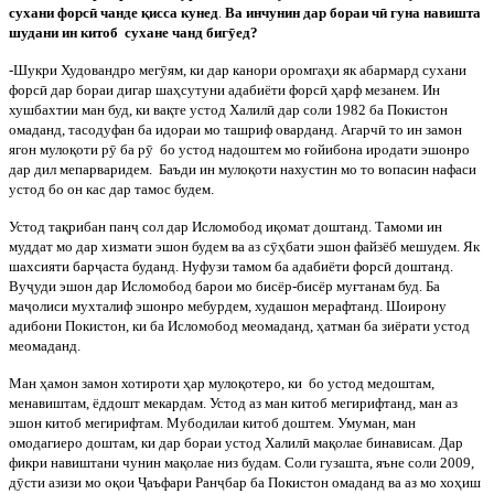
сухани форс
ӣ
чанде қисса кунед
.
Ва инчунин дар бораи ч
ӣ
гуна навишта
шудани ин китоб
сухане чанд биг
ӯ
ед?
-Шукри Худовандро мег
ӯ
ям, ки дар канори оромгаҳи як абармард сухани
форс
ӣ
дар бораи дигар шаҳсутуни адабиёти форс
ӣ
ҳарф мезанем. Ин
хушбахтии ман буд, ки вақте устод Халил
ӣ
дар соли 1982 ба Покистон
омаданд, тасодуфан ба идораи мо ташриф оварданд. Агарч
ӣ
то ин замон
ягон мулоқоти р
ӯ
ба р
ӯ
бо устод надоштем мо ғойибона иродати эшонро
дар дил мепарваридем.
Баъди ин мулоқоти нахустин мо то вопасин нафаси
устод бо он кас дар тамос будем.
Устод
тақрибан
пан
ҷ
сол
дар
Исломобод
иқомат
доштанд
.
Тамоми ин
муддат мо дар хизмати эшон будем ва аз с
ӯ
ҳбати эшон файзёб мешудем. Як
шахсияти бар
ҷ
аста буданд. Нуфузи тамом ба адабиёти форс
ӣ
доштанд.
Ву
ҷ
уди эшон дар Исломобод барои мо бисёр-бисёр муғтанам буд. Ба
ма
ҷ
олиси мухталиф эшонро мебурдем, худашон мерафтанд. Шоирону
адибони Покистон, ки ба Исломобод меомаданд, ҳатман ба зиёрати устод
меомаданд.
Ман ҳамон замон хотироти ҳар мулоқотеро, ки
бо устод медоштам,
менавиштам, ёддошт мекардам. Устод аз ман китоб мегирифтанд, ман аз
эшон китоб мегирифтам. Мубодилаи китоб доштем. Умуман, ман
омодагиеро доштам, ки дар бораи устод Халил
ӣ
мақолае бинависам. Дар
фикри навиштани чунин мақолае низ будам. Соли гузашта, яъне соли 2009,
д
ӯ
сти азизи мо оқои
Ҷ
аъфари Ран
ҷ
бар ба Покистон омаданд ва аз мо хоҳиш