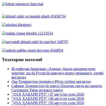
Тозатарин матолиб
Истифодаи барномаи «Амина» барои шаҳрвандони
хориҷие, ки ба Русия бе раводид ворид мешаванд, ҳатмӣ
мегардад
Дар Тоҷикистон низоми e-Phyto татбиқ мегардад
Сафири Тоҷикистон бо раиси Палатаи савдо ва саноати
Салтанати Умон мулоқот намуд
"ДАҲ ХАБАРИ РӮЗ" | 07 августи соли 2026
"ДАҲ ХАБАРИ РӮЗ" | 06 августи соли 2026
"ДАҲ ХАБАРИ РӮЗ" | 05 августи соли 2026