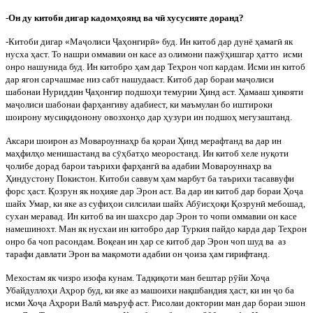
-
Он ду китоби дигар кадомҳоянд ва ч
ӣ
хусусияте доранд?
-Китоби дигар «Ма
ҷ
олиси
Ҷ
аҳонгир
ӣ
» буд. Ин китоб дар дунё ҳамаг
ӣ
як
нусха ҳаст. То нашри оммавии он касе аз олимони паж
ӯ
ҳишгар ҳатто
исми
онро нашунида буд. Ин китобро ҳам дар Теҳрон чоп кардам. Исми ин китоб
дар ягон сарчашмае низ сабт нашудааст. Китоб дар бораи ма
ҷ
олиси
шабонаи Нуриддин
Ҷ
аҳонгир подшоҳи темурии Ҳинд аст. Ҳамааш ҳикояти
ма
ҷ
олиси шабонаи фарҳангиву адабиест, ки маъмулан бо иштироки
шоирону мусиқидонону овозхонҳо дар ҳузури ин подшоҳ мегузаштанд.
Аксари
шоирон
аз
Мовароуннаҳр
ба
қораи
Ҳинд
мерафтанд
ва
дар
ин
маҳфилҳо
менишастанд
ва
с
ӯ
ҳбатҳо
меоростанд
.
Ин китоб хеле нуқоти
ҷ
олибе дорад барои таърихи фарҳанг
ӣ
ва адабии Мовароуннаҳр ва
Ҳиндустону Покистон. Китоби саввум ҳам марбут ба таърихи тасаввуфи
форс ҳаст. Қозрун як ноҳияе дар Эрон аст. Ва дар ин китоб дар бораи Ҳо
ҷ
а
шайх Умар, ки яке аз суфиҳои силсилаи шайх Аб
ӯ
исҳоқи Қозрун
ӣ
мебошад,
сухан меравад. Ин китоб ва ин шахсро дар Эрон то чопи оммавии он касе
намешинохт. Ман як нусхаи ин китобро дар Туркия пайдо карда дар Теҳрон
онро ба чоп расондам. Воқеан ин ҳар се китоб дар Эрон чоп шуд ва
аз
тарафи давлати Эрон ва мақомоти адабии он
ҷ
оиза ҳам гирифтанд.
Мехостам як чизро изофа кунам. Тадқиқоти ман бештар р
ӯ
йи Хо
ҷ
а
Убайдуллоҳи Аҳрор буд, ки яке аз машоихи нақшбандия ҳаст, ки ин
ҷ
о ба
исми Хо
ҷ
а Аҳрори Вал
ӣ
маъруф аст. Рисолаи доктории ман дар бораи эшон