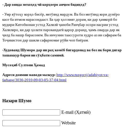
- Дар оянда мехоҳед ч
ӣ
корҳоеро ан
ҷ
ом бидиҳед?
- Умр к
ӯ
тоҳу корҳо бисёр, мег
ӯ
янд мардум. Ва боз мег
ӯ
янд кори дунёро
касе ба итмом нарасондааст. Ба ҳар ҳол ният дорам, ки дар ҳамкор
ӣ
бо
мудири Китобхонаи устод Халил
ӣ
ҷ
аноби Ран
ҷ
бар осори насрии устод
Халилиро, ки дар ҳолати парокандаг
ӣ
қарор доранд,
ҷ
амъ оварда дар як
ҷ
илд ба нашр бирасонем. Ва инчунин таассуроти худро аз ин сафарам ба
То
ҷ
икистон дар шакли сафарномае р
ӯ
йи чоп биёрам.
-Худованд Шуморо дар ин раҳ комёб бигардонад ва боз як бори дигар
ташаккур барои ин с
ӯ
ҳбати самим
ӣ
.
Мусоҳиб Султони Ҳамад
Адреси доимии маводи мазкур:
http
://
www
.
ruzgor
.
tj
/
adabiyot
-
va
-
farhang
/3036-2010-09-03-05-37-04.
html
Назари Шумо
E-mail (Ҳатмӣ)
Website