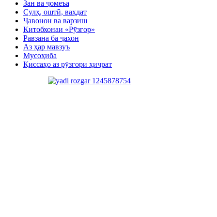
Зан ва ҷомеъа
Сулҳ, оштӣ, ваҳдат
Ҷавонон ва варзиш
Китобхонаи «Рӯзгор»
Равзана ба ҷахон
Аз ҳар мавзуъ
Мусоҳиба
Қиссаҳо аз рӯзгори ҳиҷрат