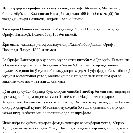
Иршод дар маърифат ва ваъзу ахлоқ
, таълифи Абдуллоҳ Муҳаммад
бинни Абубакри Қалонисии Насаф
ӣ
(вафоташ 500 ё 550-и қамар
ӣ
), бо
тасҳеҳи Орифи Навшоҳ
ӣ
, Теҳрон 1385-и шамс
ӣ
.
Тазкираи Навшоҳия,
таълифи Муҳаммад Ҳаёти Навшоҳ
ӣ
ба тасҳеҳи
Орифи Навшоҳ
ӣ
, Исломобод, 1389-и шамс
ӣ
.
Ёри ошно,
таълифи устод Халилуллоҳи Халил
ӣ
, бо к
ӯ
шиши Орифи
Навшоҳ
ӣ
, Лоҳур, 1389-и шамс
ӣ
.
Бо
Орифи
Навшоҳ
ӣ
дар
ҷ
араёни
муаррифии
китоби
ӯ
«
Дар
к
ӯ
йи
Халил
»,
ки
21-
уми
июл
дар
толори
Академияи
Улуми
Ҷ
Т
баргузор
гардид
,
шинос
шудам
.
Ҳоҳиши бо
ӯ
мусоҳиба намуданро кардам. Гуфт фардо ба мизбони
ӯ
мудири Китобхонаи устод Халил
ӣ
ҷ
аноби Ран
ҷ
бар занг бизанам
ҷ
ой ва
вақти мулоқотро
ӯ
таъйин хоҳад кард.
Р
ӯ
зи
дигар
субҳи
барвақт
буд
,
ки
худи
ҷ
аноби
Ран
ҷ
бар
ба
ман
занг
заданд
ва
гуфтанд
,
ки
бо
ҳамроҳии
меҳмон
ба
зиёрати
«
Мақбаратушшуаро
»-
и
То
ҷ
икистон
ба
мавзеи
Лучоб
рафтанианд
.
Ва агар банда майл дошта бошам
онҳоро ҳамроҳ
ӣ
кунам. Масъалаи мусоҳиба бо эшон ҳамзамон он
ҷ
о ҳал
хоҳад шуд. Албатта ман ин пешниҳодро пазируфтам.
Инак зиёрати қубури шуарои фақиди то
ҷ
икро аз мақбараи устод
Мирзо
Турсунзода шур
ӯ
ъ кардем. Устод Навшоҳ
ӣ
ба ёдам оварданд, ки шодравон