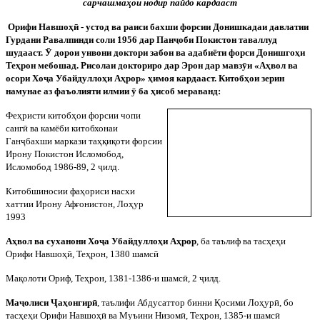
сарчашмаҳои нодир пайдо кардааст
Орифи Навшоҳ
ӣ
- устод ва раиси бахши форсии Донишкадаи давлатии
Гурдани Равалпинди соли 1956 дар Пан
ҷ
оби Покистон таваллуд
шудааст.
Ӯ
дорои унвони доктори забон ва адабиёти форси Донишгоҳи
Теҳрон мебошад. Рисолаи докториро дар Эрон дар мавз
ӯ
и «Аҳвол ва
осори Хо
ҷ
а Убайдуллоҳи Аҳрор» ҳимоя кардааст. Китобҳои зерин
намунае аз фаъолияти илмии
ӯ
ба ҳисоб мераванд:
Феҳристи
китобҳои
форсии
чопи
санг
ӣ
ва
камёби
китобхонаи
Ган
ҷ
бахши
маркази
таҳқиқоти
форсии
Ирону
Покистон
Исломобод
,
Исломобод
1986-89, 2
ҷ
илд
.
Китобшиносии фаҳориси насхи
хаттии Ирону Афғонистон, Лоҳур
1993
Аҳвол ва суханони Хо
ҷ
а Убайдуллоҳи Аҳрор
, ба таълиф ва тасҳеҳи
Орифи Навшоҳ
ӣ
, Теҳрон, 1380 шамс
ӣ
Мақолоти Ориф, Теҳрон, 1381-1386-и шамс
ӣ
, 2
ҷ
илд.
Ма
ҷ
олиси
Ҷ
аҳонгир
ӣ
, таълифи Абдусаттор бинни Қосими Лоҳур
ӣ
, бо
тасҳеҳи Орифи Навшоҳ
ӣ
ва Муъини Низом
ӣ
, Теҳрон, 1385-и шамс
ӣ