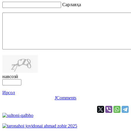
Сарлавҳа
навсозӣ
Ирсол
JComments