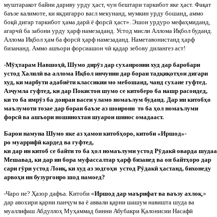
муштаракот байни дариву урду ҳаст, чун бештари таркибот яке ҳаст. Фақат
баъзе калимоте, ки якдигарро васл мекунанд, мумкин урду бошанд, аммо
боқ
ӣ
дигар таркибот ҳама дар
ӣ
ё форс
ӣ
ҳаст». Эшон урдуро мефаҳмиданд,
агарч
ӣ
ба забони урду ҳарф намезаданд. Устод мисли Аллома Иқбол буданд.
Аллома Иқбол ҳам ба форс
ӣ
ҳарф намезаданд. Наметавонистанд ҳарф
бизананд. Аммо ашъори форсиашон ч
ӣ
қадар зебову дилангез аст!
-М
ӯ
ҳтарам Навшоҳ
ӣ
, Шумо дир
ӯ
з дар суханронии худ дар баробари
устод Халил
ӣ
ва аллома Иқбол инчунин дар бораи тадқиқотҳои дигари
худ, ки марбути адабиёти классикии мо мебошанд, чанд сухане гуфтед.
Аз
ҷ
умла гуфтед, ки дар Покистон шумо се китоберо ба нашр расондед,
ки то ба имр
ӯ
з ба доираи васеи уламо номаълум буданд. Дар ин китобҳо
маълумоти тозае дар бораи баъзе аз шоирони
то ба ҳол номаълуми
форс
ӣ
ва ашъори ношинохтаи шуарои шинос омадааст.
Барои
намуна
Шумо
яке
аз
ҳамон
китобҳоро
,
китоби
«
Иршод
»-
ро
муарриф
ӣ
кардед
ва
гуфтед
,
ки
дар
ин
китоб
се
байти
то
ба
ҳол
номаълуми
устод
Р
ӯ
дак
ӣ
оварда
шудаа
Мешавад, ки дар ин бора муфассалтар ҳарф бизанед ва он байтҳоро дар
сари г
ӯ
ри устод Лоиқ, ки худ аз зодгоҳи
устод Р
ӯ
дак
ӣ
ҳастанд, бихонеду
арвоҳи ин бузургонро шод намоед?
-Чаро не? Ҳазор дафъа. Китоби «
Иршод дар маърифат ва ваъзу ахлоқ
,»
дар авохири қарни пан
ҷ
ум ва ё аввали қарни шашум навишта шуда ва
муаллифаш Абдуллоҳ Муҳаммад бинни Абубакри Қалонисии Насаф
ӣ