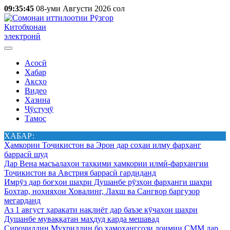
09:35:45
08-уми Августи 2026 сол
Китобхонаи
электронӣ
Асосӣ
Хабар
Аксҳо
Видео
Хазина
Ҷӯстуҷӯ
Тамос
ХАБАР:
Ҳамкории Тоҷикистон ва Эрон дар соҳаи илму фарҳанг
баррасӣ шуд
Дар Вена масъалаҳои таҳкими ҳамкории илмӣ-фарҳангии
Тоҷикистон ва Австрия баррасӣ гардиданд
Имрӯз дар боғҳои шаҳри Душанбе рӯзҳои фарҳанги шаҳри
Бохтар, ноҳияҳои Ховалинг, Лахш ва Сангвор баргузор
мегарданд
Аз 1 август ҳаракати нақлиёт дар баъзе кӯчаҳои шаҳри
Душанбе муваққатан маҳдуд карда мешавад
Сироҷиддин Муҳриддин бо ҳамоҳангсози доимии СММ дар