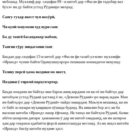
мебошад. Муаллиф дар
саҳифаи 99 –и китоб дар «Фасли фи тадобир вал
бухл» ин ду байти устод Р
ӯ
дакиро меорад:
Сангу гуҳар якест чун нах
ӯ
р
ӣ
,
Чи кун
ӣ
хонумони худ пури санг.
Ба ду танг
ӣ
басандакор мабош,
Тангии г
ӯ
ру зиндагонии танг
.
Баъдан дар саҳифаи 15-и китоб дар «Фасли фи талаб-ул-илм» муаллифи
«Иршод» чунин байти Одамушшуароро пешкаши хонандагон мекунад:
Тозиву порс
ӣ
ҳама наздики мо якест,
Наздики
ӯ
гиром
ӣ
парҳезгортар.
Баъди хондани ин байтҳо ман барои аниқ кардани он ки оё ин байтҳо дар
китобҳои устод Р
ӯ
дак
ӣ
ҳастанд ё не, «Девони Р
ӯ
дак
ӣ
»-ро варақ задам. Ман
ин байтҳоро дар «Девони Р
ӯ
дак
ӣ
» пайдо накардам. Маълум мешавад, ки ин
се байт аз назари муҳаққиқон п
ӯ
шида буданд. Ва аввалин бор аст, ки ба
василаи китоби «Иршод» нашр ёфтаанд. На танҳо ин байтҳои Р
ӯ
дак
ӣ
, балки
абёти шоирони дигари
ҳамзамони
ӯ
дар ин китоб омадаанд, ки ин шоирон
ҳам дар таърихи адабиёти форс
ӣ
шинохташуда нестанд. Аз ин лиҳоз китоби
«Иршод» бисёр китоби муҳиме ҳаст.