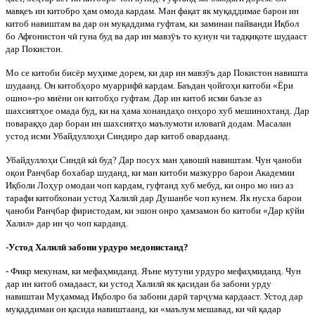
мавқеъ ин китобро ҳам омода кардам. Ман фақат як муқаддимае барои ин
китоб навиштам ва дар он муқаддима гуфтам, ки заминаи пайванди Иқбол
бо Афғонистон ч
ӣ
гуна буд ва дар ин мавз
ӯ
ъ то кунун чи тадқиқоте шудааст
дар Покистон.
Мо
се
китоби
бисёр
муҳиме
дорем
,
ки
дар
ин
мавз
ӯ
ъ
дар
Покистон
навишта
шудаанд
.
Он китобҳоро муарриф
ӣ
кардам. Баъдан
ҷ
ойгоҳи китоби «Ёри
ошно»-ро миёни он китобҳо гуфтам. Дар ин китоб исми баъзе аз
шахсиятҳое омада буд, ки на ҳама хонандаҳо онҳоро хуб мешинохтанд. Дар
поварақҳо дар бораи ин шахсиятҳо маълумоти иловаг
ӣ
додам. Масалан
устод исми Убайдуллоҳи Синдиро дар китоб овардаанд.
Убайдуллоҳи Синд
ӣ
к
ӣ
буд? Дар посух ман ҳавош
ӣ
навиштам. Чун
ҷ
аноби
оқои Ран
ҷ
бар бохабар шуданд, ки ман китоби мазкурро барои Академии
Иқболи Лоҳур омодаи чоп кардам, гуфтанд хуб мебуд, ки онро мо низ аз
тарафи китобхонаи устод Халил
ӣ
дар Душанбе чоп кунем. Як нусха барои
ҷ
аноби Ран
ҷ
бар фиристодам, ки эшон онро ҳамзамон бо китоби «Дар к
ӯ
йи
Халил» дар ин
ҷ
о чоп карданд.
-Устод Халил
ӣ
забони урдуро медонистанд?
- Фикр мекунам, ки мефаҳмиданд. Яъне мутуни урдуро мефаҳмиданд. Чун
дар ин китоб омадааст, ки устод Халил
ӣ
як қасидаи ба забони урду
навиштаи Муҳаммад Иқболро ба забони дар
ӣ
тар
ҷ
ума кардааст. Устод дар
муқаддимаи он қасида навиштаанд, ки «маълум мешавад, ки ч
ӣ
қадар