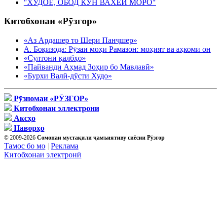
"ХУДОЁ, ОБОД КУН ВАХЁИ МОРО"
Китобхонаи «Рӯзгор»
«Аз Ардашер то Шери Панҷшер»
А. Боқизода: Рӯзаи моҳи Рамазон: моҳият ва аҳкоми он
«Султони қалбҳо»
«Пайванди Аҳмад Зоҳир бо Мавлавӣ»
«Бурхи Валӣ-дӯсти Худо»
Рӯзномаи «РӮЗГОР»
Китобхонаи эллектрони
Аксҳо
Наворҳо
© 2009-2026
Сомонаи мустақили ҷамъиятиву сиёсии Рӯзгор
Тамос бо мо
|
Реклама
Китобхонаи электронӣ