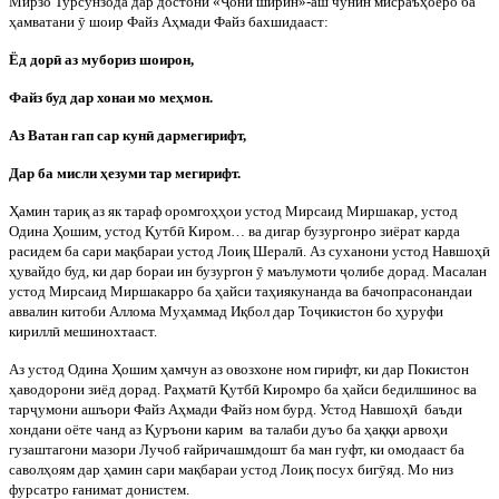
Мирзо Турсунзода дар достони «
Ҷ
они ширин»-аш чунин мисраъҳоеро ба
ҳамватани
ӯ
шоир Файз Аҳмади Файз бахшидааст:
Ёд дор
ӣ
аз мубориз шоирон,
Файз буд дар хонаи мо меҳмон.
Аз Ватан гап сар кун
ӣ
дармегирифт,
Дар ба мисли ҳезуми тар мегирифт.
Ҳамин
тариқ
аз
як
тараф
оромгоҳҳои
устод
Мирсаид
Миршакар
,
устод
Одина
Ҳошим
,
устод
Қутб
ӣ
Киром
…
ва
дигар
бузургонро
зиёрат
карда
расидем
ба
сари
мақбараи
устод
Лоиқ
Шерал
ӣ
.
Аз суханони устод Навшоҳ
ӣ
ҳувайдо буд, ки дар бораи ин бузургон
ӯ
маълумоти
ҷ
олибе дорад. Масалан
устод Мирсаид Миршакарро ба ҳайси таҳиякунанда ва бачопрасонандаи
аввалин китоби Аллома Муҳаммад Иқбол дар То
ҷ
икистон бо ҳуруфи
кирилл
ӣ
мешинохтааст.
Аз устод Одина Ҳошим ҳамчун аз овозхоне ном гирифт, ки дар Покистон
ҳаводорони зиёд дорад. Раҳмат
ӣ
Қутб
ӣ
Киромро ба ҳайси бедилшинос ва
тар
ҷ
умони ашъори Файз Аҳмади Файз ном бурд. Устод Навшоҳ
ӣ
баъди
хондани оёте чанд аз Қуръони карим
ва талаби дуъо ба ҳаққи арвоҳи
гузаштагони мазори Лучоб ғайричашмдошт ба ман гуфт, ки омодааст ба
саволҳоям дар ҳамин сари мақбараи устод Лоиқ посух биг
ӯ
яд. Мо низ
фурсатро ғанимат донистем.