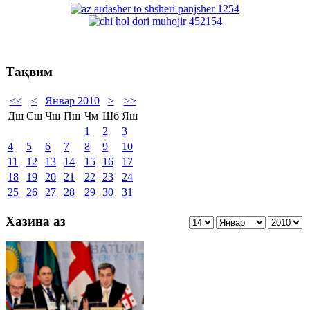
Тақвим
<<
<
Январ 2010
>
>>
Дш
Сш
Чш
Пш
Ҷм
Шб
Яш
1
2
3
4
5
6
7
8
9
10
11
12
13
14
15
16
17
18
19
20
21
22
23
24
25
26
27
28
29
30
31
Хазина аз