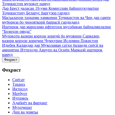
Тоҷикистон мулоқот намуд
Дар Брест ҷаласаи 19-уми Комиссияи байниҳукуматии
Тоҷикистону Беларус баргузор гардид
Масъалаҳои таҳкими ҳамкории Тоҷикистон ва Чин дар самти
мубориза бо ҷинояткорӣ баррасӣ гардиданд
Иштирок дар маросими ифтитоҳи мусобиқаи байналмилалии
“Бозиҳои оянда”
Мулоқоти вазири корҳои хориҷӣ бо муовини Сарвазир,
вазири корҳои хориҷии Ҷумҳурии Исломии Покистон
Идибек Қаландар дар Муколамаи сатҳи баланди сиёсӣ ва
амниятии Иттиҳоди Аврупо ва Осиёи Марказӣ иштирок
намуд
Феҳрист
Феҳрист
Сиёсат
Таърих
Иқтисод
Матбуот
Иҷтимоъ
Адабиёт ва фарҳанг
Муҳоҷират
Дин ва ҷомеъа