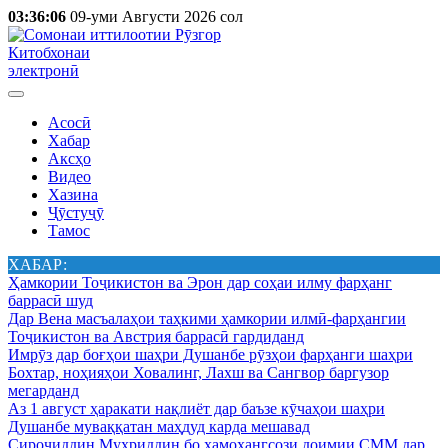
03:36:06
09-уми Августи 2026 сол
Китобхонаи
электронӣ
Асосӣ
Хабар
Аксҳо
Видео
Хазина
Ҷӯстуҷӯ
Тамос
ХАБАР:
Ҳамкории Тоҷикистон ва Эрон дар соҳаи илму фарҳанг
баррасӣ шуд
Дар Вена масъалаҳои таҳкими ҳамкории илмӣ-фарҳангии
Тоҷикистон ва Австрия баррасӣ гардиданд
Имрӯз дар боғҳои шаҳри Душанбе рӯзҳои фарҳанги шаҳри
Бохтар, ноҳияҳои Ховалинг, Лахш ва Сангвор баргузор
мегарданд
Аз 1 август ҳаракати нақлиёт дар баъзе кӯчаҳои шаҳри
Душанбе муваққатан маҳдуд карда мешавад
Сироҷиддин Муҳриддин бо ҳамоҳангсози доимии СММ дар