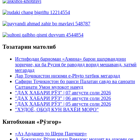
Тозатарин матолиб
Истифодаи барномаи «Амина» барои шаҳрвандони
хориҷие, ки ба Русия бе раводид ворид мешаванд, ҳатмӣ
мегардад
Дар Тоҷикистон низоми e-Phyto татбиқ мегардад
Сафири Тоҷикистон бо раиси Палатаи савдо ва саноати
Салтанати Умон мулоқот намуд
"ДАҲ ХАБАРИ РӮЗ" | 07 августи соли 2026
"ДАҲ ХАБАРИ РӮЗ" | 06 августи соли 2026
"ДАҲ ХАБАРИ РӮЗ" | 05 августи соли 2026
"ХУДОЁ, ОБОД КУН ВАХЁИ МОРО"
Китобхонаи «Рӯзгор»
«Аз Ардашер то Шери Панҷшер»
А. Боқизода: Рӯзаи моҳи Рамазон: моҳият ва аҳкоми он