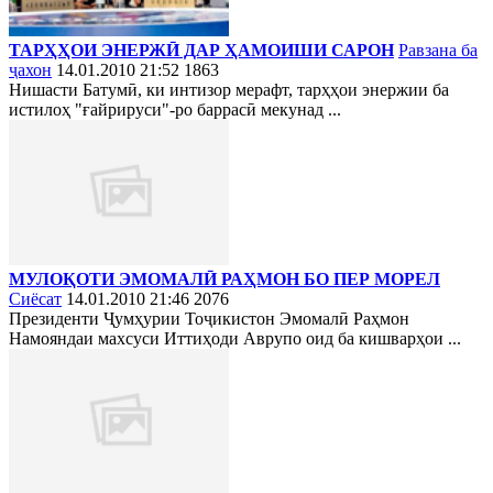
ТАРҲҲОИ ЭНЕРЖӢ ДАР ҲАМОИШИ САРОН
Равзана ба
ҷахон
14.01.2010 21:52
1863
Нишасти Батумӣ, ки интизор мерафт, тарҳҳои энержии ба
истилоҳ "ғайрируси"-ро баррасӣ мекунад ...
МУЛОҚОТИ ЭМОМАЛӢ РАҲМОН БО ПЕР МОРЕЛ
Сиёсат
14.01.2010 21:46
2076
Президенти Ҷумҳурии Тоҷикистон Эмомалӣ Раҳмон
Намояндаи махсуси Иттиҳоди Аврупо оид ба кишварҳои ...