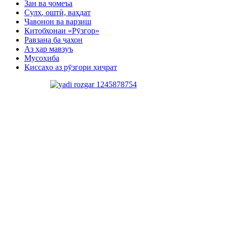
Зан ва ҷомеъа
Сулҳ, оштӣ, ваҳдат
Ҷавонон ва варзиш
Китобхонаи «Рӯзгор»
Равзана ба ҷахон
Аз ҳар мавзуъ
Мусоҳиба
Қиссаҳо аз рӯзгори ҳиҷрат