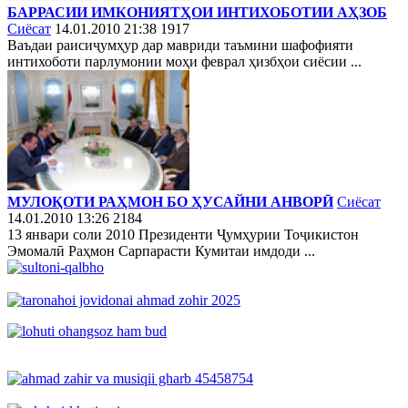
БАРРАСИИ ИМКОНИЯТҲОИ ИНТИХОБОТИИ АҲЗОБ
Сиёсат
14.01.2010 21:38
1917
Ваъдаи раисиҷумҳур дар мавриди таъмини шафофияти
интихоботи парлумонии моҳи феврал ҳизбҳои сиёсии ...
МУЛОҚОТИ РАҲМОН БО ҲУСАЙНИ АНВОРӢ
Сиёсат
14.01.2010 13:26
2184
13 январи соли 2010 Президенти Ҷумҳурии Тоҷикистон
Эмомалӣ Раҳмон Сарпарасти Кумитаи имдоди ...