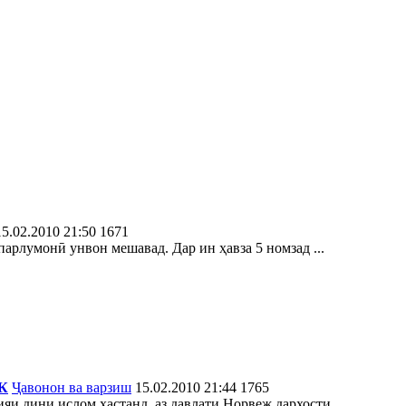
15.02.2010 21:50
1671
парлумонӣ унвон мешавад. Дар ин ҳавза 5 номзад ...
К
Ҷавонон ва варзиш
15.02.2010 21:44
1765
и дини ислом ҳастанд, аз давлати Норвеж дархости ...