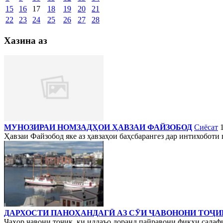
15
16
17
18
19
20
21
22
23
24
25
26
27
28
Хазина аз
МУНОЗИРАИ НОМЗАДҲОИ ҲАВЗАИ ФАЙЗОБОД
Сиёсат
Ҳавзаи Файзобод яке аз ҳавзаҳои баҳсбарангез дар интихоботи 
ДАРХОСТИ ПАНОҲАНДАГӢ АЗ СӮИ ҶАВОНОНИ ТОҶИ
Чаҳор ҷавони тоҷик, ки иддаъо доранд пайравони фикҳи салафия