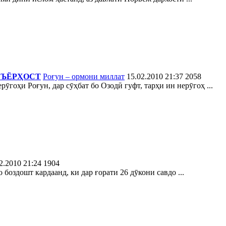
ЕЪЁРҲОСТ
Роғун – ормони миллат
15.02.2010 21:37
2058
ӯгоҳи Роғун, дар сӯҳбат бо Озодӣ гуфт, тарҳи ин нерӯгоҳ ...
2.2010 21:24
1904
оздошт кардаанд, ки дар ғорати 26 дӯкони савдо ...