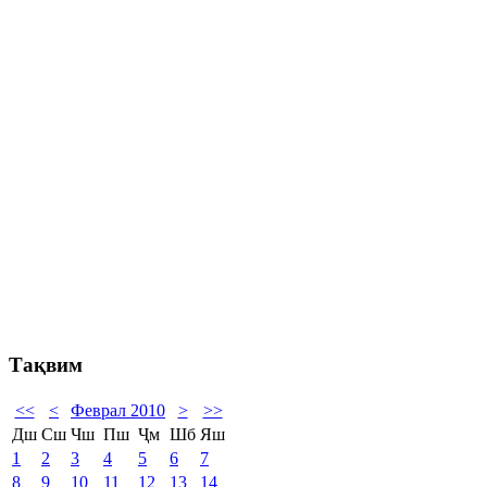
Тақвим
<<
<
Феврал 2010
>
>>
Дш
Сш
Чш
Пш
Ҷм
Шб
Яш
1
2
3
4
5
6
7
8
9
10
11
12
13
14