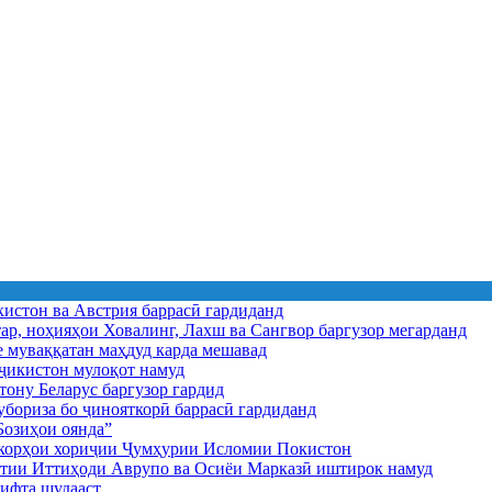
истон ва Австрия баррасӣ гардиданд
ар, ноҳияҳои Ховалинг, Лахш ва Сангвор баргузор мегарданд
е муваққатан маҳдуд карда мешавад
икистон мулоқот намуд
ону Беларус баргузор гардид
бориза бо ҷинояткорӣ баррасӣ гардиданд
озиҳои оянда”
и корҳои хориҷии Ҷумҳурии Исломии Покистон
иятии Иттиҳоди Аврупо ва Осиёи Марказӣ иштирок намуд
ифта шудааст