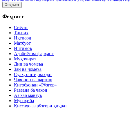
Феҳрист
Феҳрист
Сиёсат
Таърих
Иқтисод
Матбуот
Иҷтимоъ
Адабиёт ва фарҳанг
Муҳоҷират
Дин ва ҷомеъа
Зан ва ҷомеъа
Сулҳ, оштӣ, ваҳдат
Ҷавонон ва варзиш
Китобхонаи «Рӯзгор»
Равзана ба ҷахон
Аз ҳар мавзуъ
Мусоҳиба
Қиссаҳо аз рӯзгори ҳиҷрат