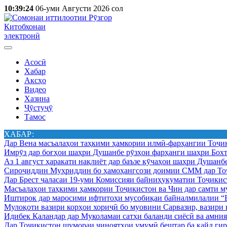
10:39:24
06-уми Августи 2026 сол
Китобхонаи
электронӣ
Асосӣ
Хабар
Аксҳо
Видео
Хазина
Ҷӯстуҷӯ
Тамос
ХАБАР:
Дар Вена масъалаҳои таҳкими ҳамкории илмӣ-фарҳангии Тоҷик
Имрӯз дар боғҳои шаҳри Душанбе рӯзҳои фарҳанги шаҳри Бохт
Аз 1 август ҳаракати нақлиёт дар баъзе кӯчаҳои шаҳри Душанб
Сироҷиддин Муҳриддин бо ҳамоҳангсози доимии СММ дар Тоҷ
Дар Брест ҷаласаи 19-уми Комиссияи байниҳукуматии Тоҷикист
Масъалаҳои таҳкими ҳамкории Тоҷикистон ва Чин дар самти му
Иштирок дар маросими ифтитоҳи мусобиқаи байналмилалии “Б
Мулоқоти вазири корҳои хориҷӣ бо муовини Сарвазир, вазир
Идибек Қаландар дар Муколамаи сатҳи баланди сиёсӣ ва амн
Дар Тоҷикистон шумораи ҷиноятҳои умумӣ бештар ба қайд гир