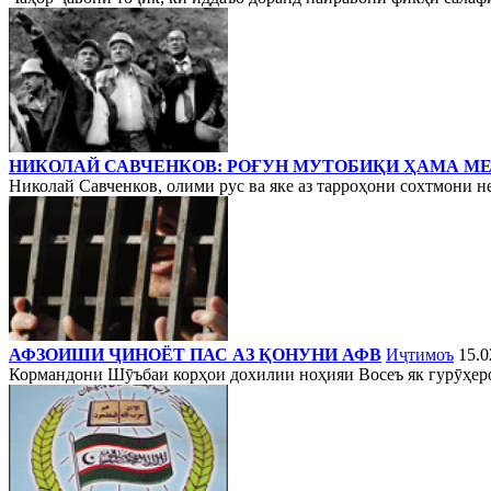
НИКОЛАЙ САВЧЕНКОВ: РОҒУН МУТОБИҚИ ҲАМА М
Николай Савченков, олими рус ва яке аз тарроҳони сохтмони нер
АФЗОИШИ ҶИНОЁТ ПАС АЗ ҚОНУНИ АФВ
Иҷтимоъ
15.0
Кормандони Шӯъбаи корҳои дохилии ноҳияи Восеъ як гурӯҳеро б