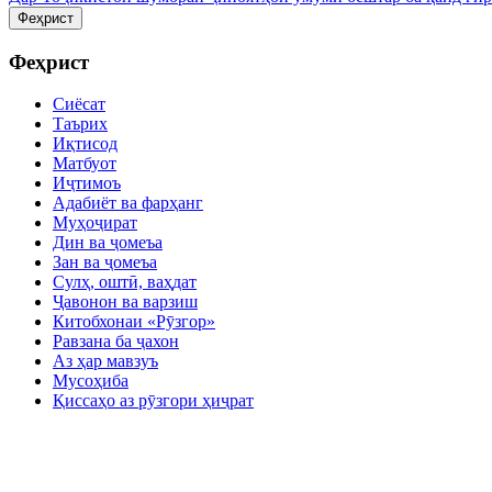
Феҳрист
Феҳрист
Сиёсат
Таърих
Иқтисод
Матбуот
Иҷтимоъ
Адабиёт ва фарҳанг
Муҳоҷират
Дин ва ҷомеъа
Зан ва ҷомеъа
Сулҳ, оштӣ, ваҳдат
Ҷавонон ва варзиш
Китобхонаи «Рӯзгор»
Равзана ба ҷахон
Аз ҳар мавзуъ
Мусоҳиба
Қиссаҳо аз рӯзгори ҳиҷрат