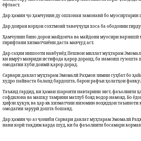
ёфтааст.
Дар ҳамин ҷо ҳамчунин ду ошхонаи замонавӣ бо муосиртарин ша
Дар доираи корҳои сохтмонӣ таваҷҷуҳи хоса ба ободонии гирду
Ҳамчунин бино дорои майдонча ва майдони муосири варзишӣ м
гирифтани хизматчиёни даста мавҷуд аст.
Дар саҳни иншооти навбунёд Пешвои миллат муҳтарам Эмомалӣ
ки имрӯз мавриди истифода қарор доранд, ба намоиш гузошта ш
омодагии хуби доимӣ қарор дорад.
Сарвари давлат муҳтарам Эмомалӣ Раҳмон зимни суҳбат бо ҳай
худро пайваста баланд бардошта, барои рафъи ҳолатҳои фав
Таъкид гардид, ки ҳамаи шароити навтарини зист, фаъолияти ҳ
софдилона ва машқу тамрини матлуб бояд водор намояд. Бо ёдо
ҳифзи ҳуқуқ ва ҳар як хизматчии низомию воҳидҳои таъиноти 
омодагии зарурӣ дошта бошанд.
Дар ҳамин ҷо аз ҷониби Сарвари давлат муҳтарам Эмомалӣ Раҳ
нави корӣ тақдим карда шуд, ки ба фаъолияти босамари корма