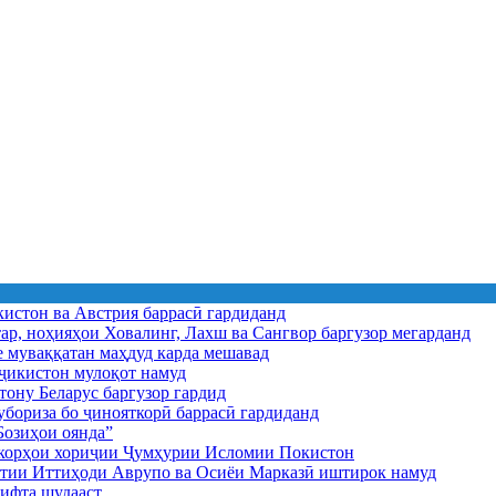
истон ва Австрия баррасӣ гардиданд
ар, ноҳияҳои Ховалинг, Лахш ва Сангвор баргузор мегарданд
е муваққатан маҳдуд карда мешавад
икистон мулоқот намуд
ону Беларус баргузор гардид
бориза бо ҷинояткорӣ баррасӣ гардиданд
озиҳои оянда”
и корҳои хориҷии Ҷумҳурии Исломии Покистон
иятии Иттиҳоди Аврупо ва Осиёи Марказӣ иштирок намуд
ифта шудааст