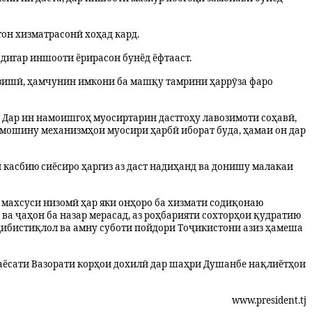
тон хизматрасонӣ хоҳад кард.
 дигар иншооти ёрирасон бунёд ёфтааст.
рзишӣ, ҳамчунин имкони ба машқу тамрини ҳаррӯза фаро
 Дар ин намоишгоҳ муосиртарин дастгоҳу лавозимоти соҳавӣ,
з мошину механизмҳои муосири ҳарбӣ иборат буда, ҳамаи он дар
 касбию сиёсиро ҳаргиз аз даст надиҳанд ва донишу малакаи
 махсуси низомӣ ҳар яки онҳоро ба хизмати содиқонаю
ва ҷаҳон ба назар мерасад, аз роҳбарияти сохторҳои қудратию
оҳибистиқлол ва амну суботи пойдори Тоҷикистони азиз ҳамеша
Раёсати Вазорати корҳои дохилӣ дар шаҳри Душанбе нақлиётҳои
www.president.tj