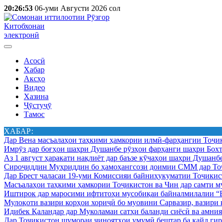
20:26:53
06-уми Августи 2026 сол
Китобхонаи
электронӣ
Асосӣ
Хабар
Аксҳо
Видео
Хазина
Ҷӯстуҷӯ
Тамос
ХАБАР:
Дар Вена масъалаҳои таҳкими ҳамкории илмӣ-фарҳангии Тоҷик
Имрӯз дар боғҳои шаҳри Душанбе рӯзҳои фарҳанги шаҳри Бохт
Аз 1 август ҳаракати нақлиёт дар баъзе кӯчаҳои шаҳри Душанб
Сироҷиддин Муҳриддин бо ҳамоҳангсози доимии СММ дар Тоҷ
Дар Брест ҷаласаи 19-уми Комиссияи байниҳукуматии Тоҷикист
Масъалаҳои таҳкими ҳамкории Тоҷикистон ва Чин дар самти му
Иштирок дар маросими ифтитоҳи мусобиқаи байналмилалии “Б
Мулоқоти вазири корҳои хориҷӣ бо муовини Сарвазир, вазир
Идибек Қаландар дар Муколамаи сатҳи баланди сиёсӣ ва амн
Дар Тоҷикистон шумораи ҷиноятҳои умумӣ бештар ба қайд гир