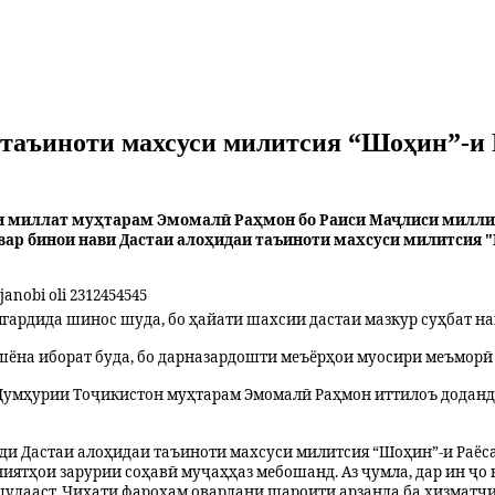
таъиноти махсуси милитсия “Шоҳин”-и Р
ои миллат муҳтарам Эмомалӣ Раҳмон бо Раиси Маҷлиси милли
р бинои нави Дастаи алоҳидаи таъиноти махсуси милитсия "
гардида шинос шуда, бо ҳайати шахсии дастаи мазкур суҳбат на
ошёна иборат буда, бо дарназардошти меъёрҳои муосири меъморӣ 
мҳурии Тоҷикистон муҳтарам Эмомалӣ Раҳмон иттилоъ доданд, 
нёди Дастаи алоҳидаи таъиноти махсуси милитсия “Шоҳин”-и Раё
иятҳои зарурии соҳавӣ муҷаҳҳаз мебошанд. Аз ҷумла, дар ин ҷо 
 шудааст. Ҷиҳати фароҳам овардани шароити арзанда ба хизматчи