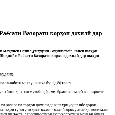
аёсати Вазорати корҳои дохилӣ дар
и Маҷлиси Олии Ҷумҳурии Тоҷикистон, Раиси шаҳри
Шоҳин"-и Раёсати Вазорати корҳои дохилӣ дар шаҳри
муданд.
ва талаботи махсуси соҳа бунёд ёфтааст.
ки биноҳои нав мутобиқ ба меъёрҳои хизматӣ ва шароити
сати Вазорати корҳои дохилӣ дар шаҳри Душанбе дорои
навъҳои гуногуни дастгоҳҳои соҳавӣ, яроқу аслиҳа, воситаҳои
ёни ин даста, дар иншооти мазкур хобгоҳи замонавӣ бунёд