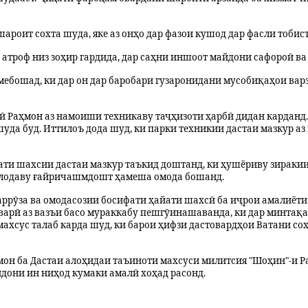
роит сохта шуда, яке аз онҳо дар фазои кушод дар фасли тобис
 атроф низ зоҳир гардида, дар саҳни иншоот майдони сафороӣ ва
ебошад, ки дар он дар баробари гузаронидани мусобиқаҳои ва
 Раҳмон аз намоиши техникаву таҷҳизоти ҳарбӣ дидан карданд.
уда буд. Иттилоъ дода шуд, ки парки техникии дастаи мазкур а
ати шахсии дастаи мазкур таъкид доштанд, ки ҳушёриву зиракии
қулодаву ғайричашмдошт ҳамеша омода бошанд.
аррӯза ва омодасозии босифати ҳайати шахсӣ ба иҷрои амалиёти
варӣ аз вазъи басо мураккабу пешгӯинашаванда, ки дар минтақа 
махсус талаб карда шуд, ки барои ҳифзи дастовардҳои Ватани с
мон ба Дастаи алоҳидаи таъиноти махсуси милитсия "Шоҳин"-и 
ндони ин ниҳод кумаки амалӣ хоҳад расонд.