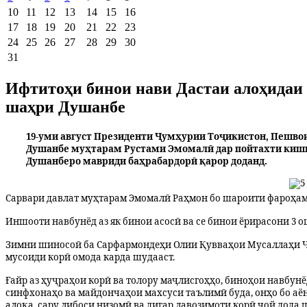
10
11
12
13
14
15
16
17
18
19
20
21
22
23
24
25
26
27
28
29
30
31
Ифтитоҳи бинои нави Дастаи алоҳидаи 
шаҳри Душанбе
19-уми август Президенти Ҷумҳурии Тоҷикистон, Пешв
Душанбе муҳтарам Рустами Эмомалӣ дар пойтахти кишва
Душанберо мавриди баҳрабардорӣ қарор доданд.
Сарвари давлат муҳтарам Эмомалӣ Раҳмон бо шароити фароҳам
Иншооти навбунёд аз як бинои асосӣ ва се бинои ёрирасони 3 
Зимни шиносоӣ ба Сарфармондеҳи Олии Қувваҳои Мусаллаҳи Ҷу
мусоиди корӣ омода карда шудааст.
Ғайр аз ҳуҷраҳои корӣ ва толору маҷлисгоҳҳо, биноҳои навбу
синфхонаҳо ва майдончаҳои махсуси таълимӣ буда, онҳо бо аён
алоқа, сару либоси низомӣ ва дигар лавозимоти корӣ ҷой дода