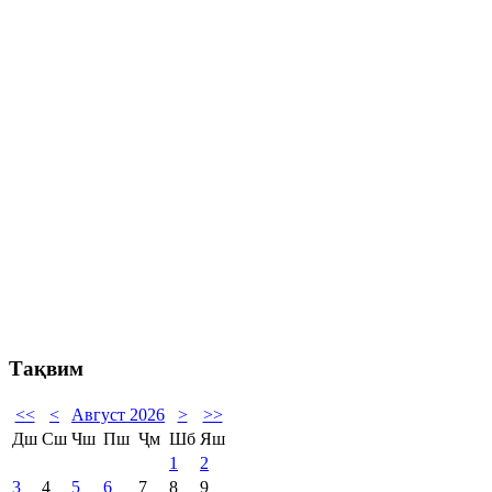
Тақвим
<<
<
Август 2026
>
>>
Дш
Сш
Чш
Пш
Ҷм
Шб
Яш
1
2
3
4
5
6
7
8
9