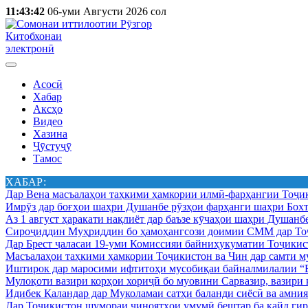
11:43:42
06-уми Августи 2026 сол
Китобхонаи
электронӣ
Асосӣ
Хабар
Аксҳо
Видео
Хазина
Ҷӯстуҷӯ
Тамос
ХАБАР:
Дар Вена масъалаҳои таҳкими ҳамкории илмӣ-фарҳангии Тоҷик
Имрӯз дар боғҳои шаҳри Душанбе рӯзҳои фарҳанги шаҳри Бохт
Аз 1 август ҳаракати нақлиёт дар баъзе кӯчаҳои шаҳри Душанб
Сироҷиддин Муҳриддин бо ҳамоҳангсози доимии СММ дар Тоҷ
Дар Брест ҷаласаи 19-уми Комиссияи байниҳукуматии Тоҷикист
Масъалаҳои таҳкими ҳамкории Тоҷикистон ва Чин дар самти му
Иштирок дар маросими ифтитоҳи мусобиқаи байналмилалии “Б
Мулоқоти вазири корҳои хориҷӣ бо муовини Сарвазир, вазир
Идибек Қаландар дар Муколамаи сатҳи баланди сиёсӣ ва амн
Дар Тоҷикистон шумораи ҷиноятҳои умумӣ бештар ба қайд гир