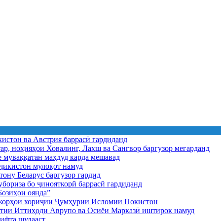
истон ва Австрия баррасӣ гардиданд
ар, ноҳияҳои Ховалинг, Лахш ва Сангвор баргузор мегарданд
е муваққатан маҳдуд карда мешавад
икистон мулоқот намуд
ону Беларус баргузор гардид
бориза бо ҷинояткорӣ баррасӣ гардиданд
озиҳои оянда”
и корҳои хориҷии Ҷумҳурии Исломии Покистон
иятии Иттиҳоди Аврупо ва Осиёи Марказӣ иштирок намуд
ифта шудааст