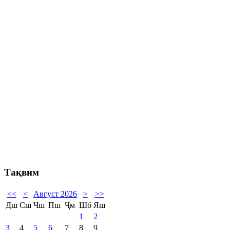
Тақвим
<<
<
Август 2026
>
>>
Дш
Сш
Чш
Пш
Ҷм
Шб
Яш
1
2
3
4
5
6
7
8
9