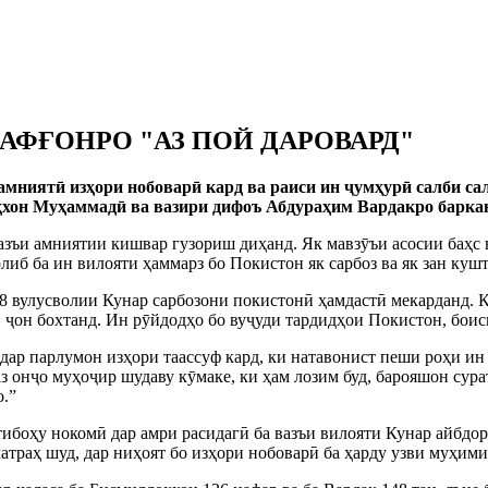
 АФҒОНРО "АЗ ПОЙ ДАРОВАРД"
амниятӣ изҳори нобоварӣ кард ва раиси ин ҷумҳурӣ салби са
ҳхон Муҳаммадӣ ва вазири дифоъ Абдураҳим Вардакро баркан
вазъи амниятии кишвар гузориш диҳанд. Як мавзӯъи асосии баҳс 
олиб ба ин вилояти ҳаммарз бо Покистон як сарбоз ва як зан кушт
8 вулусволии Кунар сарбозони покистонӣ ҳамдастӣ мекарданд. Қа
н ҷон бохтанд. Ин рӯйдодҳо бо вуҷуди тардидҳои Покистон, бои
р парлумон изҳори таассуф кард, ки натавонист пеши роҳи ин 
з онҷо муҳоҷир шудаву кӯмаке, ки ҳам лозим буд, барояшон сурат
о.”
боҳу нокомӣ дар амри расидагӣ ба вазъи вилояти Кунар айбдор 
 матраҳ шуд, дар ниҳоят бо изҳори нобоварӣ ба ҳарду узви муҳи