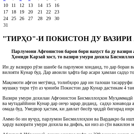
10
11
12
13
14
15
16
17
18
19
20
21
22
23
24
25
26
27
28
29
30
31
"ТИРҲО"-И ПОКИСТОН ДУ ВАЗИРИ
Парлумони Афғонистон барои бори нахуст ба ду вазири 
Ҳомиди Карзай хост, то вазири умури дохила Бисмилло
Ин ду вазирро рӯзи шанбе ба парлумон хонданд, то дар бораи 
вилояти Кунар буд. Дар авоили ҳафта бар асари ҳамлаи садҳо т
Мақомоти афғон мегӯянд, толибҳоро дар ин талоши тасарруфи 
мушаку тири тӯп аз ҷониби Покистон дар Кунар дастикам 4 та
Вазири умури дохилаи Афғонистон Бисмиллоҳхон Муҳаммадӣ да
ва мутадаййини Кунар дар онҷо зарар диданд, садҳо хонавода а
омада буд. Умедвор ҳастам, ки давлат бисёр ҷиддӣ бигирад инр
Аммо бо ин вуҷуд, парлумон Бисмиллоҳхон ва Вардакро ба ишти
ҳарду вазорати умури дохила ва дифоъ, ки низ аз сӯи вакилон