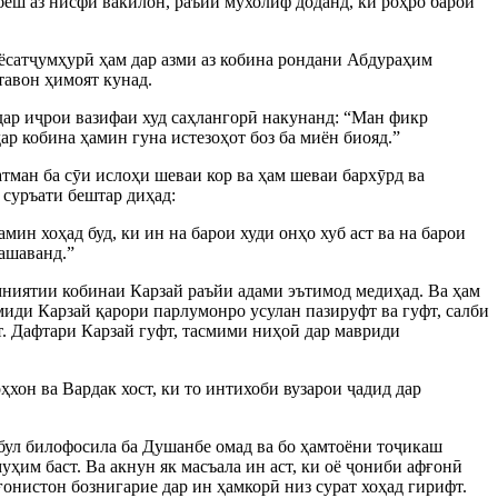
 беш аз нисфи вакилон, раъйи мухолиф доданд, ки роҳро барои
ёсатҷумҳурӣ ҳам дар азми аз кобина рондани Абдураҳим
тавон ҳимоят кунад.
 дар иҷрои вазифаи худ саҳлангорӣ накунанд: “Ман фикр
ар кобина ҳамин гуна истезоҳот боз ба миён биояд.”
тман ба сӯи ислоҳи шеваи кор ва ҳам шеваи бархӯрд ва
 суръати бештар диҳад:
ин хоҳад буд, ки ин на барои худи онҳо хуб аст ва на барои
нашаванд.”
мниятии кобинаи Карзай раъйи адами эътимод медиҳад. Ва ҳам
омиди Карзай қарори парлумонро усулан пазируфт ва гуфт, салби
. Дафтари Карзай гуфт, тасмими ниҳоӣ дар мавриди
ҳхон ва Вардак хост, ки то интихоби вузарои ҷадид дар
бул билофосила ба Душанбе омад ва бо ҳамтоёни тоҷикаш
ҳим баст. Ва акнун як масъала ин аст, ки оё ҷониби афғонӣ
онистон бознигарие дар ин ҳамкорӣ низ сурат хоҳад гирифт.