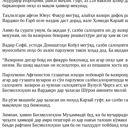
Абдурауф Иброҳимӣ, раиси маҷлис гуфт, аз 228 вакили ҳозир да
барканории онҳо аз мақом ҳамвор мекунад.
Таҳлилгари афғон Юнус Факур мегӯяд, алайҳи вазири дифоъ ра
Вардаки бо Ғарб хеле наздик даст дорад, вале Ҳомиди Карзай 
Аммо ба сурати умум, ба ақидаи ӯ, салби салоҳияти ин ду вази
мекунам, ин ба вазирони бекораву ришватхӯри дигар ҳам як сиг
Вадир Софӣ, устоди Донишгоҳи Кобул мегӯяд, салби салоҳияти 
муносибати онҳо бо аъзои парлумон такон хоҳад дод. Ба ақидаи
“Вазирони дигар бояд ин фикрро бикунанд, ки агар онҳо ҳам ва
низом. Ва шояд ақаллан он ислоҳотеро, ки аз пешашон хоста шу
Парлумони Афғонистон гузаштаи изҳори нобоварӣ ба вазиронро 
агар дар гузашта вузарои аз сӯи парлумон ​​салбисалоҳиятшуда
салоҳияти вазирон аз ҷумлаи салоҳиятҳои Вулусӣ Ҷирга аст, 
Бисмиллоҳхон ва Вардакро дар ҷаласаи Шӯрои амнияти миллӣ 
Ва рӯзи якшанбе дар ҷаласаи ин ниҳод Карзай гуфт, ки салби с
мақомҳои худ бимонанд.
Зимнан, ҳамин Бисмиллоҳхон Муҳаммадӣ буд, ки ба муҷарради 
ҷиҳати ҳамкорӣ дар амри пешгирӣ аз ҳар навъи талоши кӯмаки 
баъди рафтани Бисмиллоҳхон ҳам ба он тааҳҳудот пойбанд хоҳа