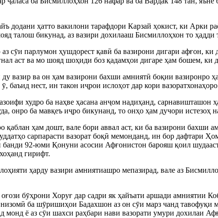
р ҷаласа ба Бисмиллоҳхон 126 нафар ва ба Вардак 148 тан, яъне
йъ додани ҳатто вакилони тарафдори Карзай ҳокист, ки Арки ра
шояд талош бикунад, аз вазири дохилааш Бисмиллоҳхон то ҳадди 
р аз сӯи парлумон ҳушдорест қавӣ ба вазирони дигари афғон, ки
нал аст ва мо шояд шоҳиди боз қадамҳои дигаре ҳам бошем, ки д
ду вазир ва он ҳам вазирони бахши амниятӣ боқии вазиронро ҳа
 ӯ, баъид нест, ин такон иҷрои ислоҳот дар кори вазоратхонаҳоро
зоифи худро ба наҳве ҳасана анҷом надиҳанд, сарнавишташон ҳам
да, онро ба мавқеъ иҷро бикунанд, то онҳо ҳам дучори истезоҳ 
қаблан ҳам дошт, вале бори аввал аст, ки ба вазирони бахши а
 муддатҳо сарпарасти вазорат боқӣ мемонданд, ин бор дафтари Ҳ
ки банди 92-юми Қонуни асосии Афғонистон барояш қоил шудааст
хоҳанд гирифт.
алоҳияти ҳарду вазири амниятиашро мепазирад, вале аз Бисмилло
оғози бӯҳрони Хоруғ дар садри як ҳайъати аршади амниятии Ко
низомӣ ба шӯришиҳои Бадахшон аз он сӯи марз чанд тавофуқи му
д монд ё аз сӯи шахси раҳбари нави вазорати умури дохилаи Афғ