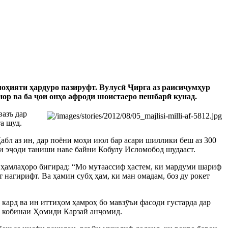
лоҳияти ҳардуро пазируфт. Вулусӣ Ҷирга аз раисиҷумҳур
ор ва ба ҷои онҳо афроди шоистаеро пешбарӣ кунад.
вазъ дар
а шуд.
бл аз ин, дар поёни моҳи июл бар асари шиллики беш аз 300
си эҷоди таниши наве байни Кобулу Исломобод шудааст.
ҳамлаҳоро бигирад: “Мо мутаассиф ҳастем, ки мардуми шариф
 нагирифт. Ва ҳамин субҳ ҳам, ки ман омадам, боз ду рокет
кард ва ин иттиҳом ҳамроҳ бо мавзӯъи фасоди густарда дар
ми кобинаи Ҳомиди Карзай анҷомид.