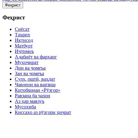
Феҳрист
Феҳрист
Сиёсат
Таърих
Иқтисод
Матбуот
Иҷтимоъ
Адабиёт ва фарҳанг
Муҳоҷират
Дин ва ҷомеъа
Зан ва ҷомеъа
Сулҳ, оштӣ, ваҳдат
Ҷавонон ва варзиш
Китобхонаи «Рӯзгор»
Равзана ба ҷахон
Аз ҳар мавзуъ
Мусоҳиба
Қиссаҳо аз рӯзгори ҳиҷрат