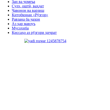
Зан ва ҷомеъа
Сулҳ, оштӣ, ваҳдат
Ҷавонон ва варзиш
Китобхонаи «Рӯзгор»
Равзана ба ҷахон
Аз ҳар мавзуъ
Мусоҳиба
Қиссаҳо аз рӯзгори ҳиҷрат