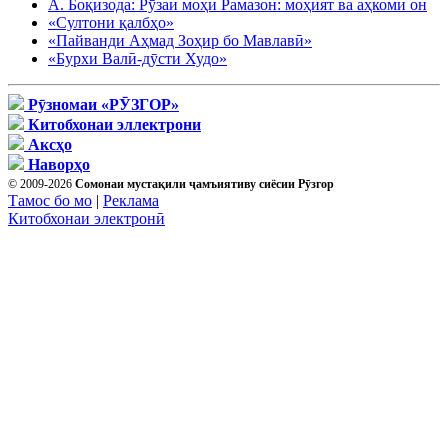
А. Боқизода: Рӯзаи моҳи Рамазон: моҳият ва аҳкоми он
«Султони қалбҳо»
«Пайванди Аҳмад Зоҳир бо Мавлавӣ»
«Бурхи Валӣ-дӯсти Худо»
Рӯзномаи «РӮЗГОР»
Китобхонаи эллектрони
Аксҳо
Наворҳо
© 2009-2026
Сомонаи мустақили ҷамъиятиву сиёсии Рӯзгор
Тамос бо мо
|
Реклама
Китобхонаи электронӣ