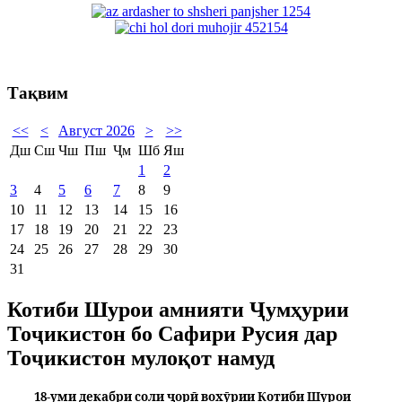
Тақвим
<<
<
Август 2026
>
>>
Дш
Сш
Чш
Пш
Ҷм
Шб
Яш
1
2
3
4
5
6
7
8
9
10
11
12
13
14
15
16
17
18
19
20
21
22
23
24
25
26
27
28
29
30
31
Котиби Шурои амнияти Ҷумҳурии
Тоҷикистон бо Сафири Русия дар
Тоҷикистон мулоқот намуд
18-уми декабри соли ҷорӣ вохӯрии Котиби Шурои