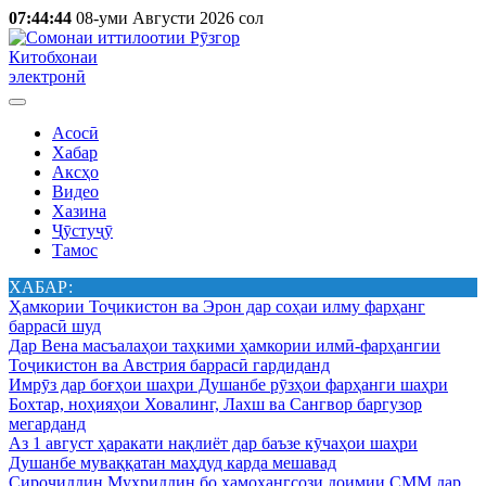
07:44:44
08-уми Августи 2026 сол
Китобхонаи
электронӣ
Асосӣ
Хабар
Аксҳо
Видео
Хазина
Ҷӯстуҷӯ
Тамос
ХАБАР:
Ҳамкории Тоҷикистон ва Эрон дар соҳаи илму фарҳанг
баррасӣ шуд
Дар Вена масъалаҳои таҳкими ҳамкории илмӣ-фарҳангии
Тоҷикистон ва Австрия баррасӣ гардиданд
Имрӯз дар боғҳои шаҳри Душанбе рӯзҳои фарҳанги шаҳри
Бохтар, ноҳияҳои Ховалинг, Лахш ва Сангвор баргузор
мегарданд
Аз 1 август ҳаракати нақлиёт дар баъзе кӯчаҳои шаҳри
Душанбе муваққатан маҳдуд карда мешавад
Сироҷиддин Муҳриддин бо ҳамоҳангсози доимии СММ дар