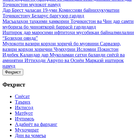
Тоҷикистон мулоқот намуд
Дар Брест ҷаласаи 19-уми Комиссияи байниҳукуматии
Тоҷикистону Беларус баргузор гардид
Масъалаҳои таҳкими ҳамкории Тоҷикистон ва Чин дар самти
мубориза бо ҷинояткорӣ баррасӣ гардиданд
Иштирок дар маросими ифтитоҳи мусобиқаи байналмилалии
“Бозиҳои оянда”
Мулоқоти вазири корҳои хориҷӣ бо муовини Сарвазир,
вазири корҳои хориҷии Ҷумҳурии Исломии Покистон
Идибек Қаландар дар Муколамаи сатҳи баланди сиёсӣ ва
амниятии Иттиҳоди Аврупо ва Осиёи Марказӣ иштирок
намуд
Феҳрист
Феҳрист
Сиёсат
Таърих
Иқтисод
Матбуот
Иҷтимоъ
Адабиёт ва фарҳанг
Муҳоҷират
Дин ва ҷомеъа