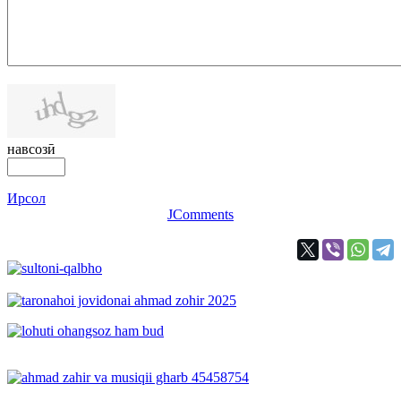
навсозӣ
Ирсол
JComments