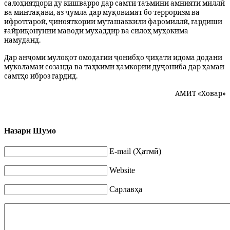
салоҳиятдори ду кишварро дар самти таъмини амнияти миллӣ
ва минтақавӣ, аз ҷумла дар муқовимат бо терроризм ва
ифротгароӣ, ҷинояткории муташаккили фаромиллӣ, гардиши
ғайриқонунии маводи мухаддир ва силоҳ муҳокима
намуданд.
Дар анҷоми мулоқот омодагии ҷонибҳо ҷиҳати идома додани
муколамаи созанда ва таҳкими ҳамкории дуҷониба дар ҳамаи
самтҳо иброз гардид.
АМИТ «Ховар»
Назари Шумо
E-mail (Ҳатмӣ)
Website
Сарлавҳа