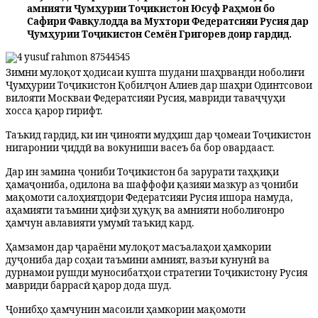
амнияти Ҷумҳурии Тоҷикистон Юсуф Раҳмон бо
Сафири Фавқулодда ва Мухтори Федератсияи Русия дар
Ҷумҳурии Тоҷикистон Семён Григорев доир гардид.
Зимни мулоқот ҳодисаи кушта шудани шаҳрванди ноболиғи
Ҷумҳурии Тоҷикистон Қобилҷон Алиев дар шаҳри Одинтсовои
вилояти Москваи Федератсияи Русия, мавриди таваҷҷуҳи
хосса қарор гирифт.
Таъкид гардид, ки ин ҷинояти мудҳиш дар ҷомеаи Тоҷикистон
нигаронии ҷиддӣ ва вокуниши васеъ ба бор овардааст.
Дар ин замина ҷониби Тоҷикистон ба зарурати таҳқиқи
ҳамаҷониба, одилона ва шаффофи қазияи мазкур аз ҷониби
мақомоти салоҳиятдори Федератсияи Русия ишора намуда,
аҳамияти таъмини ҳифзи ҳуқуқ ва амнияти ноболиғонро
ҳамчун авлавияти умумӣ таъкид кард.
Ҳамзамон дар ҷараёни мулоқот масъалаҳои ҳамкории
дуҷониба дар соҳаи таъмини амният, вазъи кунунӣ ва
дурнамои рушди муносибатҳои стратегии Тоҷикистону Русия
мавриди баррасӣ қарор дода шуд.
Ҷонибҳо ҳамчунин масоили ҳамкории мақомоти