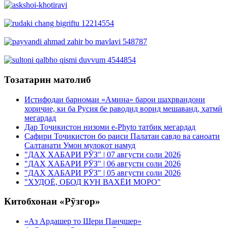
Тозатарин матолиб
Истифодаи барномаи «Амина» барои шаҳрвандони
хориҷие, ки ба Русия бе раводид ворид мешаванд, ҳатмӣ
мегардад
Дар Тоҷикистон низоми e-Phyto татбиқ мегардад
Сафири Тоҷикистон бо раиси Палатаи савдо ва саноати
Салтанати Умон мулоқот намуд
"ДАҲ ХАБАРИ РӮЗ" | 07 августи соли 2026
"ДАҲ ХАБАРИ РӮЗ" | 06 августи соли 2026
"ДАҲ ХАБАРИ РӮЗ" | 05 августи соли 2026
"ХУДОЁ, ОБОД КУН ВАХЁИ МОРО"
Китобхонаи «Рӯзгор»
«Аз Ардашер то Шери Панҷшер»