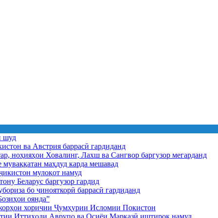
ӣ шуд
истон ва Австрия баррасӣ гардиданд
ар, ноҳияҳои Ховалинг, Лахш ва Сангвор баргузор мегарданд
е муваққатан маҳдуд карда мешавад
икистон мулоқот намуд
ону Беларус баргузор гардид
бориза бо ҷинояткорӣ баррасӣ гардиданд
озиҳои оянда”
и корҳои хориҷии Ҷумҳурии Исломии Покистон
иятии Иттиҳоди Аврупо ва Осиёи Марказӣ иштирок намуд