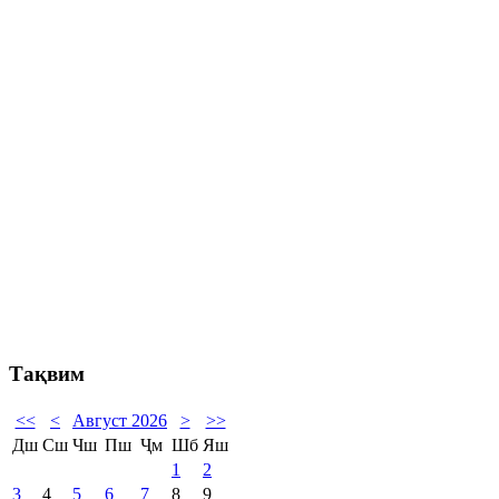
Тақвим
<<
<
Август 2026
>
>>
Дш
Сш
Чш
Пш
Ҷм
Шб
Яш
1
2
3
4
5
6
7
8
9