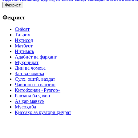
Феҳрист
Феҳрист
Сиёсат
Таърих
Иқтисод
Матбуот
Иҷтимоъ
Адабиёт ва фарҳанг
Муҳоҷират
Дин ва ҷомеъа
Зан ва ҷомеъа
Сулҳ, оштӣ, ваҳдат
Ҷавонон ва варзиш
Китобхонаи «Рӯзгор»
Равзана ба ҷахон
Аз ҳар мавзуъ
Мусоҳиба
Қиссаҳо аз рӯзгори ҳиҷрат