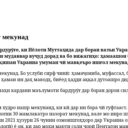
т мекунад
дурӯғе, ки Иёлоти Муттаҳида дар бораи вазъи Укра
мудаввар вуҷуд дорад ва бо вижагиҳо: ҳамаашон ба
ноқишаи Украина умуман чӣ мавқеъро ишғол мекуна
мекунад. Бо услуби сирф чинӣ: ҳамаҷониба, муфассал, 
ҳамаи ин даҳ маводҳ, биёед ҳадди аққал дутоашро ди
р паҳн кардани маълумоти бардурӯғ дар бораи дорои си
 худро нашр мекунанд, ки кӣ дар ин бора чӣ гуфтааст.
логии 30 мамлакатро назорат мекунад, вале мо инро 
ли 2021 ҳузури 26 чунин озмоишгоҳҳоро дар Украина 
огӣ) ё он, ки дар моҳи марти соли ҷорӣ Пентагон мав