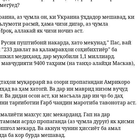
 мегӯед?
аина, аз ҷумла он, ки Украина ӯҳдадор мешавад, ки
лумоти расмӣ, ҳама чизи дигар, аз ҷумла
роқ, аллакай як чизи ночиз аст.
Русия пуштибонӣ накарда, хато мекунад." Пас, вай
и "233 давлат ва қаламравҳои соҳибихтиёр" ба
ашкил медиҳанд, дар муқобили 1,1 миллиард.
и мавҷудияти 9400 таҳрим (на танҳо алайҳи Маскав),
уқтаҳои муқаррарӣ ва озори пропагандаи Амрикоро
ад ва ҳам хатогӣ. Ва дар ин маврид низом вуҷуд
Ва дидан осон аст, ки масъала дар ин ҷо бо даҳ
шини тарғиботии Ғарб чандин маротиба тавонотар аст.
амалиёти махсус ҳис мекарданд. Гап на дар
 тамоми асрҳо пропаганда (аз ҷумла дуруғ) як қисми
 ишғол мекард. Ва акнун чунин ҳиссиёт ба амал
нда ба кор бурда мешавад.