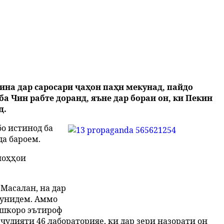
ина дар саросари ҷаҳон паҳн мекунад, пайдо
 Чин рабте доранд, яъне дар бораи он, ки Пекин
д.
бо истинод ба
да бароем.
лоҳҳои
 Масалан, на дар
шунидем. Аммо
ошкоро эътироф
ҷудияти 46 лабораторияе, ки дар зери назорати он