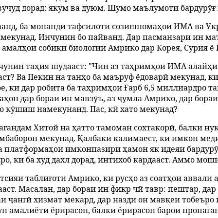
о вуҷуд дорад: якум ва дуюм. Шумо маълумоти бардурӯғ
даанд, ба монанди тафсилоти созишномаҳои ИМА ва Укр
амекунад. Инчунин бо пайванд. Дар пасманзари ин маъ
амалҳои собиқи биологии Амрико дар Корея, Сурия ё И
чунин таҳия шудааст: "Чин аз таҳримҳои ИМА алайҳи 
аст? Ва Пекин на танҳо ба маъруф ёдоварӣ мекунад, к
 ки дар робита ба таҳримҳои Ғарб 6,5 миллиардро т
аҳон дар бораи ин мавзӯъ, аз ҷумла Амрико, дар бора
о кӯшиш намекунанд. Пас, кӣ хато мекунад?
пагандам Хитой на ҳатто тамоман сохтакорӣ, балки н
мбаборон мекунад. Қалбакӣ калимаест, ки имкон медиҳ
 платформаҳои имконпазири ҳамон як идеяи бардурӯғ. 
иро, ки ба худ дахл дорад, интихоб кардааст. Аммо мо
тсияи таблиғоти Амрико, ки русҳо аз соатҳои аввали 
аст. Масалан, дар бораи ин фикр чӣ тавр: пештар, дар
баи ҷангӣ хизмат мекард, дар назди он мавқеи тобеъро
мчун амалиёти ёрирасон, балки ёрирасон барои пропага