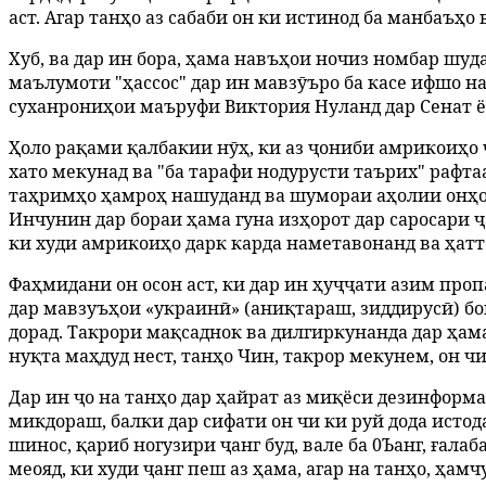
аст. Агар танҳо аз сабаби он ки истинод ба манбаъҳ
Хуб, ва дар ин бора, ҳама навъҳои ночиз номбар шу
маълумоти "ҳассос" дар ин мавзӯъро ба касе ифшо н
суханрониҳои маъруфи Виктория Нуланд дар Сенат ё 
Ҳоло рақами қалбакии нӯҳ, ки аз ҷониби амрикоиҳо 
хато мекунад ва "ба тарафи нодурусти таърих" рафта
таҳримҳо ҳамроҳ нашуданд ва шумораи аҳолии онҳое,
Инчунин дар бораи ҳама гуна изҳорот дар саросари ҷ
ки худи амрикоиҳо дарк карда наметавонанд ва ҳатт
Фаҳмидани он осон аст, ки дар ин ҳуҷҷати азим про
дар мавзуъҳои «украинӣ» (аниқтараш, зиддирусӣ) бо
дорад. Такрори мақсаднок ва дилгиркунанда дар ҳама
нуқта маҳдуд нест, танҳо Чин, такрор мекунем, он ч
Дар ин ҷо на танҳо дар ҳайрат аз миқёси дезинформа
микдораш, балки дар сифати он чи ки руй дода истода
шинос, қариб ногузири ҷанг буд, вале ба 0Ъанг, ғала
меояд, ки худи ҷанг пеш аз ҳама, агар на танҳо, ҳа