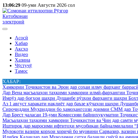
13:06:29
09-уми Августи 2026 сол
Китобхонаи
электронӣ
Асосӣ
Хабар
Аксҳо
Видео
Хазина
Ҷӯстуҷӯ
Тамос
ХАБАР:
Ҳамкории Тоҷикистон ва Эрон дар соҳаи илму фарҳанг баррас
Дар Вена масъалаҳои таҳкими ҳамкории илмӣ-фарҳангии Тоҷик
Имрӯз дар боғҳои шаҳри Душанбе рӯзҳои фарҳанги шаҳри Бохт
Аз 1 август ҳаракати нақлиёт дар баъзе кӯчаҳои шаҳри Душанб
Сироҷиддин Муҳриддин бо ҳамоҳангсози доимии СММ дар Тоҷ
Дар Брест ҷаласаи 19-уми Комиссияи байниҳукуматии Тоҷикист
Масъалаҳои таҳкими ҳамкории Тоҷикистон ва Чин дар самти му
Иштирок дар маросими ифтитоҳи мусобиқаи байналмилалии “Б
Мулоқоти вазири корҳои хориҷӣ бо муовини Сарвазир, вазир
Идибек Қаландар дар Муколамаи сатҳи баланди сиёсӣ ва амн