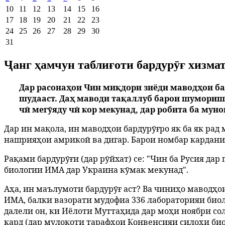
10
11
12
13
14
15
16
17
18
19
20
21
22
23
24
25
26
27
28
29
30
31
Ҷанг ҳамчун таблиғоти бардурӯғ хизма
Дар расонаҳои Чин миқдори зиёди маводҳои бар
шудааст. Даҳ маводи тақаллуб барои шумориши 
чӣ мегӯяду чӣ кор мекунад, дар робита ба му
Дар ин мақола, ин маводҳои бардурӯғро як ба як рад 
нашрияҳои амрикоӣ ва дигар. Барои номбар кардани 
Рақами бардурӯғи (дар рӯйхат) се: "Чин ба Русия да
биологии ИМА дар Украина кӯмак мекунад".
Аҳа, ин маълумоти бардурӯғ аст? Ва чиниҳо маводҳои
ИМА, балки вазорати мудофиа 336 лабораторияи био
далели он, ки Иёлоти Муттаҳида дар моҳи ноябри со
кард (дар мулоқоти тарафҳои Конвенсияи силоҳи биол