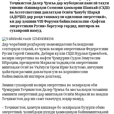
Тоҷикистон Далер Ҷумъа дар мубоҳисаи панелӣ таҳти
унвони «Кишварҳои Созмони ҳамкории Шанхай (СҲШ)
ва Ассотсиатсияи давлатҳои Осиёи Ҷанубу Шарқӣ
(АДОҶШ) дар роҳи ташаккули одилонаи энергетикӣ»,
ки дар ҳошияи VIII Форуми байналмилалии «Ҳафтаи
энергетикии Русия» баргузор гардид, иштирок ва
суханронӣ намуд.
Дар чорабинӣ роҳбарону намояндагони баландпояи
сохторҳои соҳавӣ, аз ҷумла вазири энергетикаи Федератсияи
Русия Сергей Сивилёв, Дабири кулли СҲШ Нурлан Ермекбоев,
вазири энергетика ва нафти Ҷумҳурии Судон Элмутасим
Иброҳим, президенти Маркази тадқиқоти энергетикии
минтақаи Осиё ва Уқёнуси Ором Ирие Казутомо, инчунин
ҳайатҳои расмии давлатҳои узв ва коршиносони
байналмилалӣ иштирок доштанд.
Зимни суханронӣ вазири энергетика ва захираҳои оби
Ҷумҳурии Тоҷикистон Далер Ҷумъа ба масъалаҳои таъмини
амнияти энергетикӣ дар минтақаи Осиёи Марказӣ ва нақши
Тоҷикистон дар ин самт таваҷҷуҳ зоҳир намуд.
– Тоҷикистон, ҳамчун кишваре бо захираҳои бузурги обию
энергетикӣ, ҷонибдори рушди ҳамкориҳои байниминтақавӣ