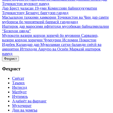
Тоҷикистон мулоқот намуд
Дар Брест ҷаласаи 19-уми Комиссияи байниҳукуматии
Тоҷикистону Беларус баргузор гардид
Масъалаҳои таҳкими ҳамкории Тоҷикистон ва Чин дар самти
мубориза бо ҷинояткорӣ баррасӣ гардиданд
Иштирок дар маросими ифтитоҳи мусобиқаи байналмилалии
“Бозиҳои оянда”
Мулоқоти вазири корҳои хориҷӣ бо муовини Сарвазир,
вазири корҳои хориҷии Ҷумҳурии Исломии Покистон
Идибек Қаландар дар Муколамаи сатҳи баланди сиёсӣ ва
амниятии Иттиҳоди Аврупо ва Осиёи Марказӣ иштирок
намуд
Феҳрист
Феҳрист
Сиёсат
Таърих
Иқтисод
Матбуот
Иҷтимоъ
Адабиёт ва фарҳанг
Муҳоҷират
Дин ва ҷомеъа