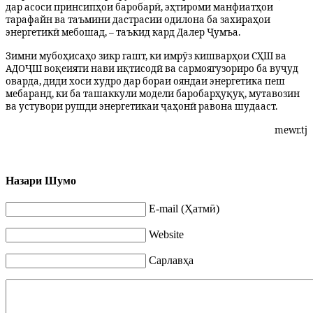
дар асоси принсипҳои баробарӣ, эҳтироми манфиатҳои
тарафайн ва таъмини дастрасии одилона ба захираҳои
энергетикӣ мебошад, – таъкид кард Далер Ҷумъа.
Зимни мубоҳисаҳо зикр гашт, ки имрӯз кишварҳои СҲШ ва
АДОҶШ воқеияти нави иқтисодӣ ва сармоягузориро ба вуҷуд
оварда, диди хоси худро дар бораи ояндаи энергетика пеш
мебаранд, ки ба ташаккули модели баробарҳуқуқ, мутавозин
ва устувори рушди энергетикаи ҷаҳонӣ равона шудааст.
mewr.tj
Назари Шумо
E-mail (Ҳатмӣ)
Website
Сарлавҳа