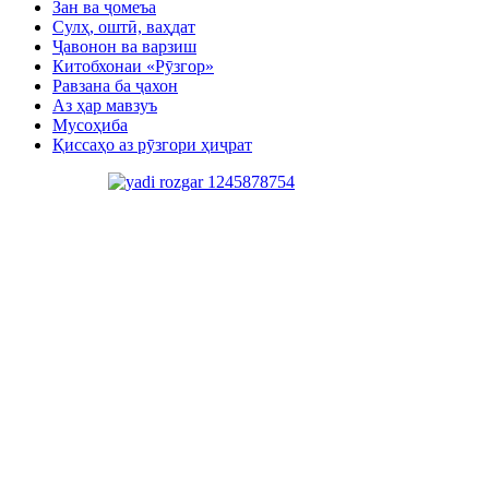
Зан ва ҷомеъа
Сулҳ, оштӣ, ваҳдат
Ҷавонон ва варзиш
Китобхонаи «Рӯзгор»
Равзана ба ҷахон
Аз ҳар мавзуъ
Мусоҳиба
Қиссаҳо аз рӯзгори ҳиҷрат