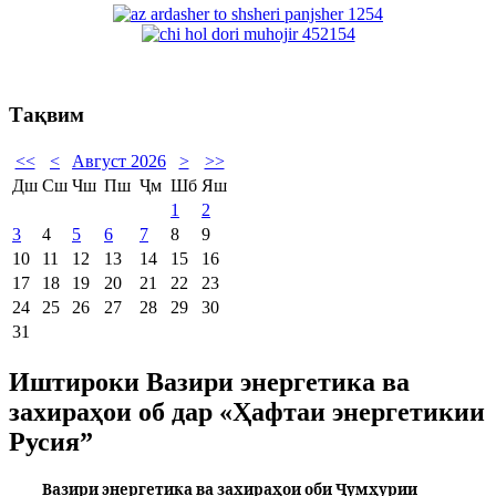
Тақвим
<<
<
Август 2026
>
>>
Дш
Сш
Чш
Пш
Ҷм
Шб
Яш
1
2
3
4
5
6
7
8
9
10
11
12
13
14
15
16
17
18
19
20
21
22
23
24
25
26
27
28
29
30
31
Иштироки Вазири энергетика ва
захираҳои об дар «Ҳафтаи энергетикии
Русия”
Вазири энергетика ва захираҳои оби Ҷумҳурии