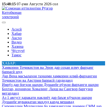
15:48:15
07-уми Августи 2026 сол
Китобхонаи
электронӣ
Асосӣ
Хабар
Аксҳо
Видео
Хазина
Ҷӯстуҷӯ
Тамос
ХАБАР:
Ҳамкории Тоҷикистон ва Эрон дар соҳаи илму фарҳанг
баррасӣ шуд
Дар Вена масъалаҳои таҳкими ҳамкории илмӣ-фарҳангии
Тоҷикистон ва Австрия баррасӣ гардиданд
Имрӯз дар боғҳои шаҳри Душанбе рӯзҳои фарҳанги шаҳри
Бохтар, ноҳияҳои Ховалинг, Лахш ва Сангвор баргузор
мегарданд
Аз 1 август ҳаракати нақлиёт дар баъзе кӯчаҳои шаҳри
Душанбе муваққатан маҳдуд карда мешавад
Сироҷиддин Муҳриддин бо ҳамоҳангсози доимии СММ дар