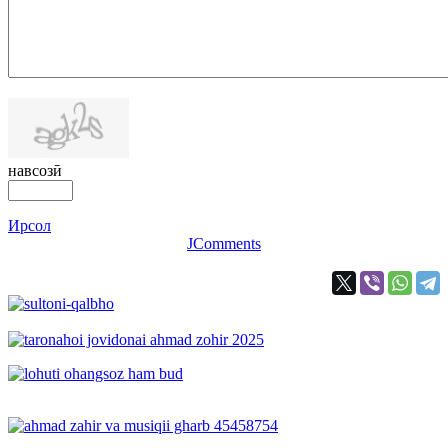
навсозӣ
Ирсол
JComments