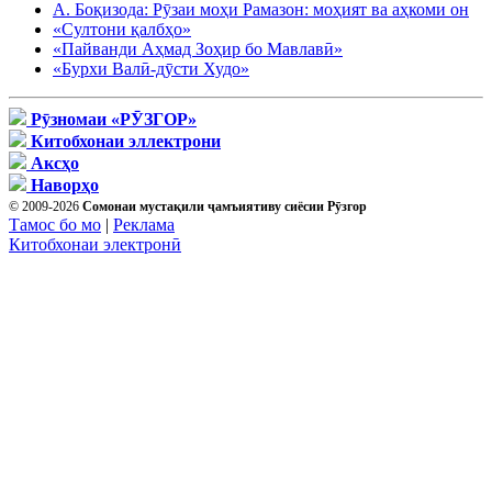
А. Боқизода: Рӯзаи моҳи Рамазон: моҳият ва аҳкоми он
«Султони қалбҳо»
«Пайванди Аҳмад Зоҳир бо Мавлавӣ»
«Бурхи Валӣ-дӯсти Худо»
Рӯзномаи «РӮЗГОР»
Китобхонаи эллектрони
Аксҳо
Наворҳо
© 2009-2026
Сомонаи мустақили ҷамъиятиву сиёсии Рӯзгор
Тамос бо мо
|
Реклама
Китобхонаи электронӣ