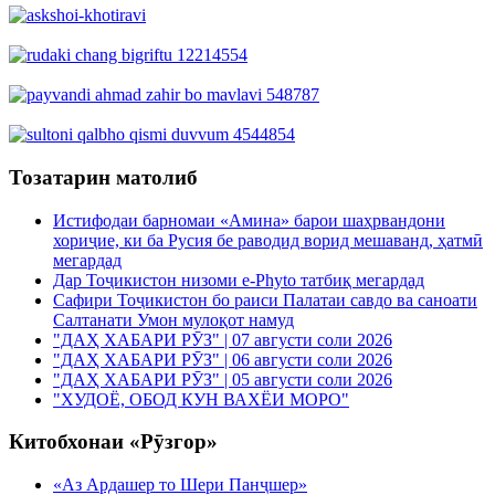
Тозатарин матолиб
Истифодаи барномаи «Амина» барои шаҳрвандони
хориҷие, ки ба Русия бе раводид ворид мешаванд, ҳатмӣ
мегардад
Дар Тоҷикистон низоми e-Phyto татбиқ мегардад
Сафири Тоҷикистон бо раиси Палатаи савдо ва саноати
Салтанати Умон мулоқот намуд
"ДАҲ ХАБАРИ РӮЗ" | 07 августи соли 2026
"ДАҲ ХАБАРИ РӮЗ" | 06 августи соли 2026
"ДАҲ ХАБАРИ РӮЗ" | 05 августи соли 2026
"ХУДОЁ, ОБОД КУН ВАХЁИ МОРО"
Китобхонаи «Рӯзгор»
«Аз Ардашер то Шери Панҷшер»