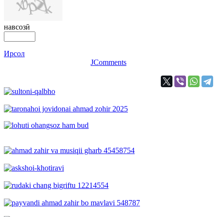
навсозӣ
Ирсол
JComments