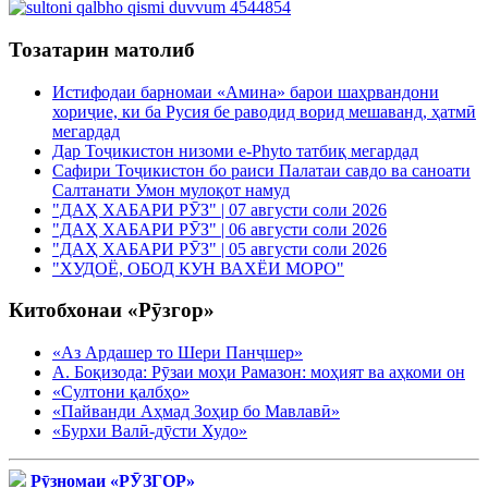
Тозатарин матолиб
Истифодаи барномаи «Амина» барои шаҳрвандони
хориҷие, ки ба Русия бе раводид ворид мешаванд, ҳатмӣ
мегардад
Дар Тоҷикистон низоми e-Phyto татбиқ мегардад
Сафири Тоҷикистон бо раиси Палатаи савдо ва саноати
Салтанати Умон мулоқот намуд
"ДАҲ ХАБАРИ РӮЗ" | 07 августи соли 2026
"ДАҲ ХАБАРИ РӮЗ" | 06 августи соли 2026
"ДАҲ ХАБАРИ РӮЗ" | 05 августи соли 2026
"ХУДОЁ, ОБОД КУН ВАХЁИ МОРО"
Китобхонаи «Рӯзгор»
«Аз Ардашер то Шери Панҷшер»
А. Боқизода: Рӯзаи моҳи Рамазон: моҳият ва аҳкоми он
«Султони қалбҳо»
«Пайванди Аҳмад Зоҳир бо Мавлавӣ»
«Бурхи Валӣ-дӯсти Худо»
Рӯзномаи «РӮЗГОР»