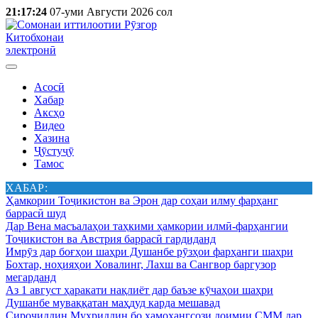
21:17:24
07-уми Августи 2026 сол
Китобхонаи
электронӣ
Асосӣ
Хабар
Аксҳо
Видео
Хазина
Ҷӯстуҷӯ
Тамос
ХАБАР:
Ҳамкории Тоҷикистон ва Эрон дар соҳаи илму фарҳанг
баррасӣ шуд
Дар Вена масъалаҳои таҳкими ҳамкории илмӣ-фарҳангии
Тоҷикистон ва Австрия баррасӣ гардиданд
Имрӯз дар боғҳои шаҳри Душанбе рӯзҳои фарҳанги шаҳри
Бохтар, ноҳияҳои Ховалинг, Лахш ва Сангвор баргузор
мегарданд
Аз 1 август ҳаракати нақлиёт дар баъзе кӯчаҳои шаҳри
Душанбе муваққатан маҳдуд карда мешавад
Сироҷиддин Муҳриддин бо ҳамоҳангсози доимии СММ дар