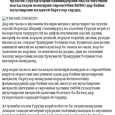
ҷаласаи Гурӯҳи кории байниидоравӣ оид ба омӯзиши
масъалаҳои пешгирии сироятёбии ВНМО дар байни
муҳоҷирони меҳнатӣ баргузор гардид.
Дар ин ҷаласа муовини Вазири меҳнат, муҳоҷират ва шуғли
аҳолӣ Норзода Шариф Сангимурод ва аъзоёни Гуруҳи корӣ аз
вазоратҳои тандурустӣ ва ҳифзи иҷтимоии аҳолӣ, адлия,
маориф ва илм, корҳои дохилӣ, корҳои хориҷӣ, молия, рушди
иқтисод ва савдои Ҷумҳурии Тоҷикистон, Кумитаи давлатии
амнияти миллӣ ва кумитаҳои кор бо занон ва оила, кор бо
ҷавонон ва варзиш, телевизион ва радио, дин ва танзими
ҷашну маросими назди Ҳукумати Ҷумҳурии Тоҷикистон
иштирок намуданд.
Дар кори ҷаласа масъалаҳои пешгирӣ намудан аз сироятёбии
вируси норасоии масунияти одам дар байни муҳоҷирони
меҳнатӣ, баргузор намудани корҳои иттилоотиву
фаҳмондадиҳӣ дар байни аҳолӣ, махсусан муҳоҷирони
меҳнатӣ, инчунин аз муоинаи ҳатмии тиббӣ гузаштани
муҳоҷирони меҳнатӣ ҳангоми бозгашт ба Ватан дар
гузаргоҳҳои сарҳадӣ баррасӣ гардид.
Аз ҷониби аъзои Гуруҳи корӣ вобаста ба таҳия намудани
лоиҳаи санади меъёрии ҳуқуқии танзимкунандаи аз муоинаи