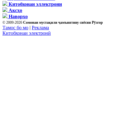
Китобхонаи эллектрони
Аксҳо
Наворҳо
© 2009-2026
Сомонаи мустақили ҷамъиятиву сиёсии Рӯзгор
Тамос бо мо
|
Реклама
Китобхонаи электронӣ