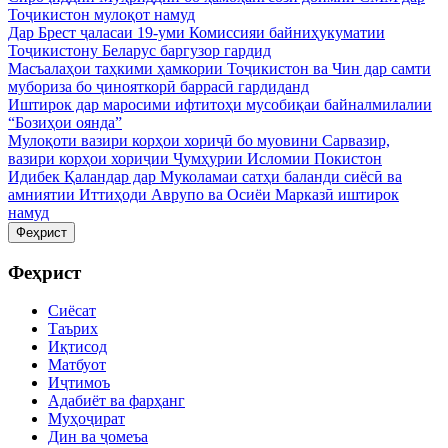
Тоҷикистон мулоқот намуд
Дар Брест ҷаласаи 19-уми Комиссияи байниҳукуматии
Тоҷикистону Беларус баргузор гардид
Масъалаҳои таҳкими ҳамкории Тоҷикистон ва Чин дар самти
мубориза бо ҷинояткорӣ баррасӣ гардиданд
Иштирок дар маросими ифтитоҳи мусобиқаи байналмилалии
“Бозиҳои оянда”
Мулоқоти вазири корҳои хориҷӣ бо муовини Сарвазир,
вазири корҳои хориҷии Ҷумҳурии Исломии Покистон
Идибек Қаландар дар Муколамаи сатҳи баланди сиёсӣ ва
амниятии Иттиҳоди Аврупо ва Осиёи Марказӣ иштирок
намуд
Феҳрист
Феҳрист
Сиёсат
Таърих
Иқтисод
Матбуот
Иҷтимоъ
Адабиёт ва фарҳанг
Муҳоҷират
Дин ва ҷомеъа