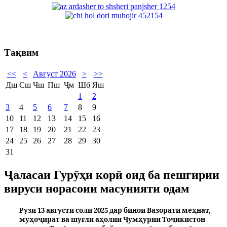
Тақвим
<<
<
Август 2026
>
>>
Дш
Сш
Чш
Пш
Ҷм
Шб
Яш
1
2
3
4
5
6
7
8
9
10
11
12
13
14
15
16
17
18
19
20
21
22
23
24
25
26
27
28
29
30
31
Ҷаласаи Гурӯҳи корӣ оид ба пешгирии
вируси норасоии масунияти одам
Рӯзи 13 августи соли 2025 дар бинои Вазорати меҳнат,
муҳоҷират ва шуғли аҳолии Ҷумҳурии Тоҷикистон