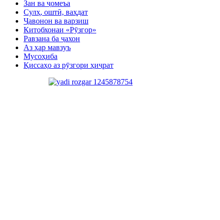
Зан ва ҷомеъа
Сулҳ, оштӣ, ваҳдат
Ҷавонон ва варзиш
Китобхонаи «Рӯзгор»
Равзана ба ҷахон
Аз ҳар мавзуъ
Мусоҳиба
Қиссаҳо аз рӯзгори ҳиҷрат