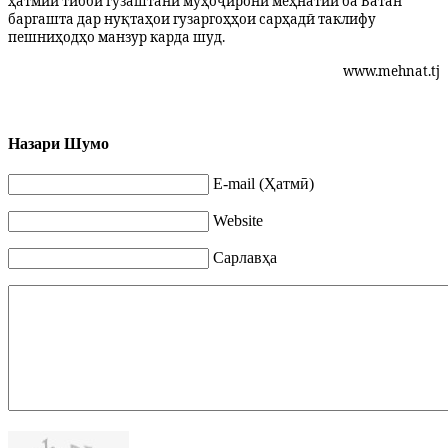
ҳатмии тиббӣ гузаштани муҳоҷирони меҳнатии ба Ватан
баргашта дар нуқтаҳои гузаргоҳҳои сарҳадӣ таклифу
пешниҳодҳо манзур карда шуд.
www.mehnat.tj
Назари Шумо
E-mail (Ҳатмӣ)
Website
Сарлавҳа