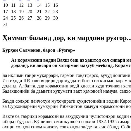
10
11
12
13
14
15
16
17
18
19
20
21
22
23
24
25
26
27
28
29
30
31
Ҳиммат баланд дор, ки мардони рӯзгор.
Бурҳон Салмонов, барои «Р
ӯ
згор»
Аз корамсозии водии Вахш беш аз ҳаштод сол сипар
ӣ
ме
додаанд, ки аксари он хотирмон маҳсуб меёбанд. Корамс
Ба иқлими ғайримуқаррар
ӣ
, гармои тоқатфарсо, ву
ҷ
уд доштани
Иттиҳоди Ш
ӯ
рав
ӣ
водиро дар муддати бист сол қисман корам в
доданд.
Албатта, дар корамсозии вод
ӣ
ҳиссаи худи то
ҷ
икон хеле
Бадахшониён ба даъвати ҳукумати вақт ҳамовоз
ӣ
намуда, садҳо
Баъди солҳои пан
ҷ
оҳум муҳо
ҷ
ирати к
ӯ
ҳистониёни водии Қарот
ва Сурхондарёии
ҷ
умҳурии
Ӯ
збекистон ҳамчун корамсозони во
Вақте ба таърихи корамсоз
ӣ
ва азхудкунии ч
ӯ
листонҳои водии 
иборат будааст. К
ӯ
шиши заминкушоён солҳои 1932-1935 самар 
охири солҳои сиюм колхозу совхозҳои зиёде таъсис ёбанд. Соб