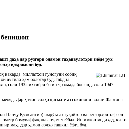
и бенишон
ашт даҳа дар р
ӯ
згори одамон таҳаввулотҳои зиёде рух
солҳо қаҳрамон
ӣ
буд.
ҳ накарда, миллатҳои гуногуни собиқ
н аз тило ҳам болотар буд, табдил
хш, соли 1932 ихтиёр
ӣ
ба ин
ҷ
о омада бошанд, соли 1947
т меояд. Дар ҳамон солҳо қисмате аз сокинони водии Фарғона
ҳои Пан
ҷ
у Қумсангир) имр
ӯ
за аз туқайзор ва регзорҳои тафсон
илометр бомуваффақона ан
ҷ
ом меёбад. Ин имкон медиҳад, ки то
гир маҳз дар ҳамон солҳо ташкил ёфта буд.