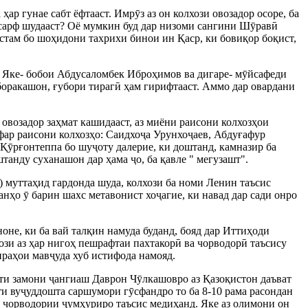
 ҳар гунае сабт ёфтааст. Имр
ӯ
з аз он колхози овозадор осоре, ба
сарф шудааст? Оё мумкин буд дар низоми сангини Ш
ӯ
рав
ӣ
стам бо шоҳидони тахрихи бинои ин Қаср, ки бовиқор боқист,
. Яке- бобои Абдусаломбек Иброҳимов ва дигаре- м
ӯ
йсафеди
боракашон, ғубори тираг
ӣ
ҳам гирифтааст. Аммо дар овардани
 овозадор заҳмат кашидааст, аз миёни раисони колхозҳои
ар раисони колхозҳо: Саидхо
ҷ
а Урунхо
ҷ
аев, Абдуғафур
 Қ
ӯ
рғонтеппа бо шу
ҷ
оту далерие, ки доштанд, камназир ба
штанду суханашон дар ҳама
ҷ
о, ба қавле " мегузашт".
) муттаҳид гардонда шуда, колхози ба номи Ленин таъсис
Танҳо
ӯ
барин шахс метавонист хо
ҷ
агие, ки навад дар сади онро
оне, ки ба вай талқин намуда буданд, бояд дар Иттиҳоди
хози аз ҳар нигоҳ пешрафтаи пахтакор
ӣ
ва чорводор
ӣ
таъсису
ираҳои мав
ҷ
уда хуб истифода намояд.
ти замони
ҷ
ангиаш Даврон Ч
ӯ
лкашовро аз Қазоқистон даъват
ти ву
ҷ
уддошта саршумори г
ӯ
сфандро то ба 8-10 рама расондан
и чорводории
ҷ
умҳуриро таъсис медиҳанд. Яке аз олимони он