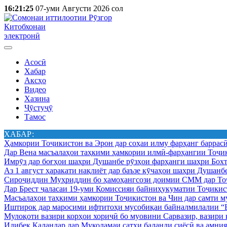
16:21:25
07-уми Августи 2026 сол
Китобхонаи
электронӣ
Асосӣ
Хабар
Аксҳо
Видео
Хазина
Ҷӯстуҷӯ
Тамос
ХАБАР:
Ҳамкории Тоҷикистон ва Эрон дар соҳаи илму фарҳанг баррас
Дар Вена масъалаҳои таҳкими ҳамкории илмӣ-фарҳангии Тоҷик
Имрӯз дар боғҳои шаҳри Душанбе рӯзҳои фарҳанги шаҳри Бохт
Аз 1 август ҳаракати нақлиёт дар баъзе кӯчаҳои шаҳри Душанб
Сироҷиддин Муҳриддин бо ҳамоҳангсози доимии СММ дар Тоҷ
Дар Брест ҷаласаи 19-уми Комиссияи байниҳукуматии Тоҷикист
Масъалаҳои таҳкими ҳамкории Тоҷикистон ва Чин дар самти му
Иштирок дар маросими ифтитоҳи мусобиқаи байналмилалии “Б
Мулоқоти вазири корҳои хориҷӣ бо муовини Сарвазир, вазир
Идибек Қаландар дар Муколамаи сатҳи баланди сиёсӣ ва амн