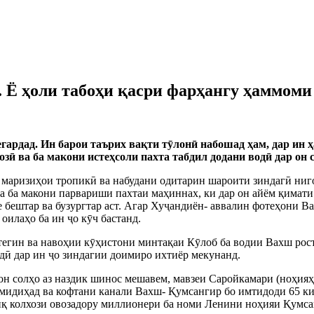
.. Ё ҳоли табоҳи қасри фарҳангу ҳаммом
гардад. Ин барои таърих вақти т
ӯ
лон
ӣ
набошад ҳам, дар ин ҳ
оз
ӣ
ва ба макони истеҳсоли пахта табдил додани вод
ӣ
дар он 
 маризиҳои тропик
ӣ
ва набудани одитарин шароити зиндаг
ӣ
ниго
а ба макони парвариши пахтаи маҳиннах, ки дар он айём қимати о
 бештар ва бузургтар аст. Агар Ху
ҷ
андиён- аввалин фотеҳони Ва
 оилаҳо ба ин
ҷ
о к
ӯ
ч бастанд.
егин ва навоҳии к
ӯ
ҳистони минтақаи К
ӯ
лоб ба водии Вахш рос
д
ӣ
дар ин
ҷ
о зиндагии доимиро ихтиёр мекунанд.
он солҳо аз наздик шинос мешавем, мавзеи Саройкамари (ноҳия
мидиҳад ва кофтани канали Вахш- Қумсангир бо имтидоди 65 к
иқ колхози овозадору миллионери ба номи Ленини ноҳияи Қумсан