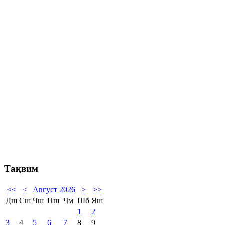
Тақвим
<<
<
Август 2026
>
>>
Дш
Сш
Чш
Пш
Ҷм
Шб
Яш
1
2
3
4
5
6
7
8
9