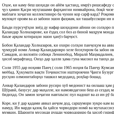
Оҳое, ки каму беш шоҳиди он айём ҳастанд, имр
ӯ
з ришсафеду 
ҷ
уз ҳамин Қасри муҳташами фарҳангии нимвайрона, боқ
ӣ
чизе
маблағи хо
ҷ
агии коллективиро ба чунин кор сарф кард? Роқими
мулоқот ороям ва аз забони эшон фаҳмам, ки ташабусскори ин и
Баъди пурсу
ҷ
ӯ
ҳои зиёд ду нафар шоҳидони айнии он солҳоро па
Қаландар Холназарове, ки ёздаҳ сол боз аз бино
ӣ
маҳрум монда,
баъзе арқом хотираҳои эшон ҳан
ӯ
з бар
ҷ
ост.
Бобои Қаландар Холназаров, ки охири солҳои пан
ҷ
оҳум ва авв
ҷ
умҳур
ӣ
номи Анвар Қаландаровро хеле боэҳтиром ба забон ова
Самадов, аз вилояти собиқи Ленинобод, Мирал
ӣ
Маҳмадалиев, 
ҳисоб мерафтанд. Онҳо дар ҳалли ҳама гуна масоил на танҳо да
Соли 1955 дар ноҳияи Пан
ҷ
( соли 1965 ноҳия ба Пан
ҷ
у Кумса
меёбад. Ҳукумати вақти То
ҷ
икистон иштирокчии
Ҷ
анги Бузур
русҳою олмонитаборҳо ташкил медоданд, роҳбар бошад.
Анвар Қаландаров забони русиро хуб медонист ва оилааш ҳам ру
Ш
ӯ
рав
ӣ
, бахусус дар маҳалле, ки намояндагони беш аз сездаҳ
бидиҳад. Он замон хо
ҷ
агии навтаъсис пул надошт ва аз ин р
ӯ
ба
Коре, ки
ӯ
дар қадами аввал ан
ҷ
ом дод, саршумори хукро кам в
намуд. Ин марди қазоқ ба ҳайси чорводори ном
ӣ
ва мутахассис
мумкин. Шароити мусоиди рушди чорводориро ба ҳисоб гирифт