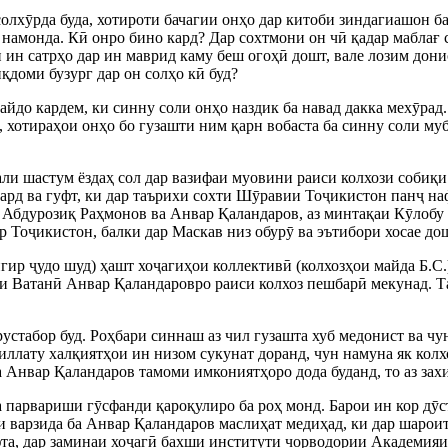
солх
ӯ
рда буда, хотироти бачагии онҳо дар китоби зиндагиашон ба
 намонда. К
ӣ
онро бино кард? Дар сохтмони он ч
ӣ
қадар маблағ 
 ин сатрҳо дар ин маврид каму беш огоҳ
ӣ
дошт, вале лозим дони
қдоми бузург дар он солҳо к
ӣ
буд?
йдо кардем, ки синну соли онҳо наздик ба навад дакка мех
ӯ
рад
 хотираҳои онҳо бо гузашти ним қарн вобаста ба синну соли му
али шастум ёздаҳ сол дар вазифаи муовини раиси колхози собиқи
рд ва гуфт, ки дар таърихи сохти Ш
ӯ
равии То
ҷ
икистон пан
ҷ
наф
Абдурозиқ Раҳмонов ва Анвар Қаландаров, аз минтақаи К
ӯ
лобу
р То
ҷ
икистон, балки дар Маскав низ обур
ӯ
ва эътибори хосае до
нгир
ҷ
удо шуд) ҳашт хо
ҷ
агиҳои коллектив
ӣ
(колхозҳои майда Б.С.
ги Ватан
ӣ
Анвар Қаландаровро раиси колхоз пешбар
ӣ
мекунад. 
стабор буд. Роҳбари синнаш аз чил гузашта хуб медонист ва чун
 миллату халқиятҳои ин низом сукунат доранд, чун намуна як кол
 Анвар Қаландаров тамоми имкониятҳоро дода буданд, то аз зах
а парвариши г
ӯ
сфанди қароқулиро ба роҳ монд. Барои ин кор д
ӯ
с
и варзида ба Анвар Қаландаров маслиҳат медиҳад, ки дар шарои
а, дар заминаи хо
ҷ
аг
ӣ
бахши институти чорводории Академия