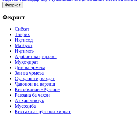
Феҳрист
Феҳрист
Сиёсат
Таърих
Иқтисод
Матбуот
Иҷтимоъ
Адабиёт ва фарҳанг
Муҳоҷират
Дин ва ҷомеъа
Зан ва ҷомеъа
Сулҳ, оштӣ, ваҳдат
Ҷавонон ва варзиш
Китобхонаи «Рӯзгор»
Равзана ба ҷахон
Аз ҳар мавзуъ
Мусоҳиба
Қиссаҳо аз рӯзгори ҳиҷрат