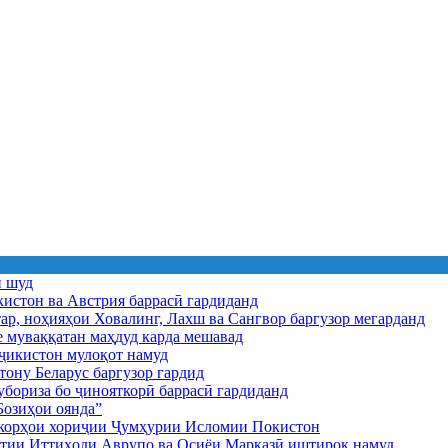
ӣ шуд
истон ва Австрия баррасӣ гардиданд
ар, ноҳияҳои Ховалинг, Лахш ва Сангвор баргузор мегарданд
е муваққатан маҳдуд карда мешавад
икистон мулоқот намуд
ону Беларус баргузор гардид
бориза бо ҷинояткорӣ баррасӣ гардиданд
озиҳои оянда”
и корҳои хориҷии Ҷумҳурии Исломии Покистон
иятии Иттиҳоди Аврупо ва Осиёи Марказӣ иштирок намуд