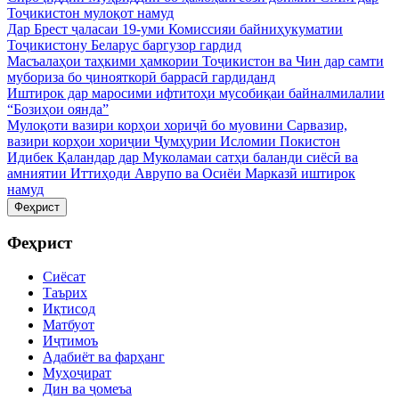
Тоҷикистон мулоқот намуд
Дар Брест ҷаласаи 19-уми Комиссияи байниҳукуматии
Тоҷикистону Беларус баргузор гардид
Масъалаҳои таҳкими ҳамкории Тоҷикистон ва Чин дар самти
мубориза бо ҷинояткорӣ баррасӣ гардиданд
Иштирок дар маросими ифтитоҳи мусобиқаи байналмилалии
“Бозиҳои оянда”
Мулоқоти вазири корҳои хориҷӣ бо муовини Сарвазир,
вазири корҳои хориҷии Ҷумҳурии Исломии Покистон
Идибек Қаландар дар Муколамаи сатҳи баланди сиёсӣ ва
амниятии Иттиҳоди Аврупо ва Осиёи Марказӣ иштирок
намуд
Феҳрист
Феҳрист
Сиёсат
Таърих
Иқтисод
Матбуот
Иҷтимоъ
Адабиёт ва фарҳанг
Муҳоҷират
Дин ва ҷомеъа