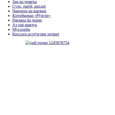
Зан ва ҷомеъа
Сулҳ, оштӣ, ваҳдат
Ҷавонон ва варзиш
Китобхонаи «Рӯзгор»
Равзана ба ҷахон
Аз ҳар мавзуъ
Мусоҳиба
Қиссаҳо аз рӯзгори ҳиҷрат