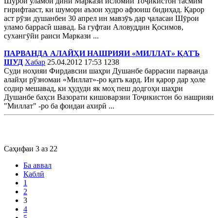
Шӯрои уламои дини Маркази исломии Тоҷикистон тасмим
гирифтааст, ки шумори аъзои худро афзоиш бидиҳад. Қарор
аст рӯзи душанбеи 30 апрел ин мавзӯъ дар ҷаласаи Шӯрои
уламо баррасӣ шавад. Ба гуфтаи Аловуддин Қосимов,
сухангӯйи раиси Маркази ...
ПАРВАНДА АЛАЙҲИ НАШРИЯИ «МИЛЛАТ» ҚАТЪ
ШУД
Хабар
25.04.2012 17:53
1238
Суди ноҳияи Фирдавсии шаҳри Душанбе баррасии парванда
алайҳи рўзномаи «Миллат»-ро қатъ кард. Ин қарор дар ҳоле
содир мешавад, ки ҳудуди як моҳ пеш додгоҳи шаҳри
Душанбе баҳси Вазорати кишоварзии Тоҷикистон бо нашрияи
"Миллат" -ро ба фоидаи ахирӣ ...
Саҳифаи 3 аз 22
Ба аввал
Қаблӣ
1
2
3
4
5