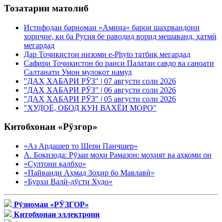
Тозатарин матолиб
Истифодаи барномаи «Амина» барои шаҳрвандони
хориҷие, ки ба Русия бе раводид ворид мешаванд, ҳатмӣ
мегардад
Дар Тоҷикистон низоми e-Phyto татбиқ мегардад
Сафири Тоҷикистон бо раиси Палатаи савдо ва саноати
Салтанати Умон мулоқот намуд
"ДАҲ ХАБАРИ РӮЗ" | 07 августи соли 2026
"ДАҲ ХАБАРИ РӮЗ" | 06 августи соли 2026
"ДАҲ ХАБАРИ РӮЗ" | 05 августи соли 2026
"ХУДОЁ, ОБОД КУН ВАХЁИ МОРО"
Китобхонаи «Рӯзгор»
«Аз Ардашер то Шери Панҷшер»
А. Боқизода: Рӯзаи моҳи Рамазон: моҳият ва аҳкоми он
«Султони қалбҳо»
«Пайванди Аҳмад Зоҳир бо Мавлавӣ»
«Бурхи Валӣ-дӯсти Худо»
Рӯзномаи «РӮЗГОР»
Китобхонаи эллектрони