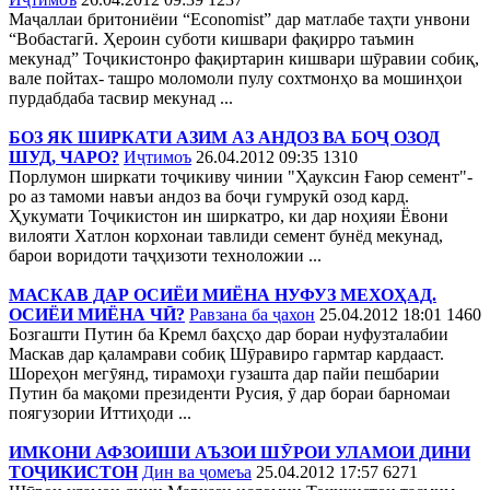
Маҷаллаи бритониёии “Economist” дар матлабе таҳти унвони
“Вобастагӣ. Ҳероин суботи кишвари фақирро таъмин
мекунад” Тоҷикистонро фақиртарин кишвари шӯравии собиқ,
вале пойтах- ташро моломоли пулу сохтмонҳо ва мошинҳои
пурдабдаба тасвир мекунад ...
БОЗ ЯК ШИРКАТИ АЗИМ АЗ АНДОЗ ВА БОҶ ОЗОД
ШУД, ЧАРО?
Иҷтимоъ
26.04.2012 09:35
1310
Порлумон ширкати тоҷикиву чинии "Ҳауксин Ғаюр семент"-
ро аз тамоми навъи андоз ва боҷи гумрукӣ озод кард.
Ҳукумати Тоҷикистон ин ширкатро, ки дар ноҳияи Ёвони
вилояти Хатлон корхонаи тавлиди семент бунёд мекунад,
барои воридоти таҷҳизоти техноложии ...
МАСКАВ ДАР ОСИЁИ МИЁНА НУФУЗ МЕХОҲАД.
ОСИЁИ МИЁНА ЧӢ?
Равзана ба ҷахон
25.04.2012 18:01
1460
Бозгашти Путин ба Кремл баҳсҳо дар бораи нуфузталабии
Маскав дар қаламрави собиқ Шӯравиро гармтар кардааст.
Шореҳон мегӯянд, тирамоҳи гузашта дар пайи пешбарии
Путин ба мақоми президенти Русия, ӯ дар бораи барномаи
поягузории Иттиҳоди ...
ИМКОНИ АФЗОИШИ АЪЗОИ ШӮРОИ УЛАМОИ ДИНИ
ТОҶИКИСТОН
Дин ва ҷомеъа
25.04.2012 17:57
6271