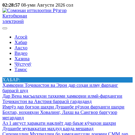
02:28:57
08-уми Августи 2026 сол
Китобхонаи
электронӣ
Асосӣ
Хабар
Аксҳо
Видео
Хазина
Ҷӯстуҷӯ
Тамос
ХАБАР:
Ҳамкории Тоҷикистон ва Эрон дар соҳаи илму фарҳанг
баррасӣ шуд
Дар Вена масъалаҳои таҳкими ҳамкории илмӣ-фарҳангии
Тоҷикистон ва Австрия баррасӣ гардиданд
Имрӯз дар боғҳои шаҳри Душанбе рӯзҳои фарҳанги шаҳри
Бохтар, ноҳияҳои Ховалинг, Лахш ва Сангвор баргузор
мегарданд
Аз 1 август ҳаракати нақлиёт дар баъзе кӯчаҳои шаҳри
Душанбе муваққатан маҳдуд карда мешавад
Сироҷиддин Муҳриддин бо ҳамоҳангсози доимии СММ дар