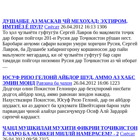
ДУШАНБЕ АЗ МАСКАВ ЧӢ МЕХОҲАД: ЭҲТИРОМ,
ИМТИЁЗ Ё ПУЛ?
Сиёсат
26.04.2012 16:13
1306
То ҳол ҷузъиёти гуфтугӯи Сергей Лавров бо мақомоти тоҷик
дар бораи пойгоҳи 201-и Русия дар Тоҷикистон рӯшан нест.
Баробари анҷоми сафари вазири умури хориҷии Русия, Сергей
Лавров, ба Душанбе хабарнигорону коршиносон дар пайи
маълумоте мегарданд, ки оё ҷузъиёти гуфтугӯ бар сари
тамдиди пойгоҳи низомии Русия дар Тоҷикистон аз чӣ иборат
....
ЮСУФ РИЗО ГЕЛОНӢ АЙБДОР ШУД, АММО АЗ ҲАБС
ЭМИН МОНД
Равзана ба ҷахон
26.04.2012 16:06
1223
Додгоҳи олии Покистон Гелониро дар беэҳтиромӣ нисбати
додгоҳ айбдор хонд, аммо равонаи зиндон накард.
Нахуствазири Покистон, Юсуф Ризо Гелонӣ, дар он айбдор
шудааст, ки аз дархост ба ҳукумати Швейтсария барои эҳёи
парвандаи ҷиноӣ алайҳи раисиҷумҳур Осиф Алӣ Зардорӣ
сарпечӣ кардааст.
ЧАНД МУШКИЛАИ МУҲИТИ ФИКРИИ ТОҶИКИСТОН
Ё ЧАРО БА МАВҚЕИ МИЛЛӢ НАМЕРАСЕМ? - 2
Сиёсат
26.04.2012 09:58
2315