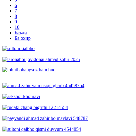
6
7
8
9
10
Баъдӣ
Ба охир