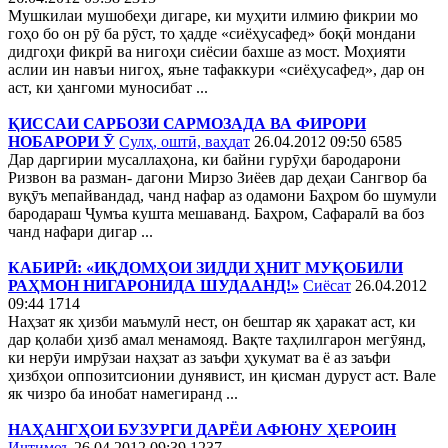
Мушкилаи мушобеҳи дигаре, ки муҳити илмию фикрии мо
гоҳо бо он рӯ ба рӯст, то ҳадде «сиёҳусафед» боқӣ мондани
дидгоҳи фикрӣ ва нигоҳи сиёсии бахше аз мост. Моҳияти
аслии ин навъи нигоҳ, яъне тафаккури «сиёҳусафед», дар он
аст, ки ҳангоми муносибат ...
ҚИССАИ САРБОЗИ САРМОЗАДА ВА ФИРОРИ
НОБАРОРИ Ӯ
Сулҳ, оштӣ, ваҳдат
26.04.2012 09:50
6585
Дар даргирии мусаллаҳона, ки байни гурӯҳи бародарони
Ризвон ва разман- дагони Мирзо Зиёев дар деҳаи Сангвор ба
вуқӯъ мепайвандад, чанд нафар аз одамони Баҳром бо шумули
бародараш Ҷумъа кушта мешаванд. Баҳром, Сафаралӣ ва боз
чанд нафари дигар ...
КАБИРӢ: «ИҚДОМҲОИ ЗИДДИ ҲНИТ МУҚОБИЛИ
РАҲМОН НИГАРОНИДА ШУДААНД!»
Сиёсат
26.04.2012
09:44
1714
Наҳзат як ҳизби маъмулӣ нест, он бештар як ҳаракат аст, ки
дар қолаби ҳизб амал менамояд. Вақте таҳлилгарон мегӯянд,
ки нерӯи имрӯзаи наҳзат аз заъфи ҳукумат ва ё аз заъфи
ҳизбҳои оппозитсионии дунявист, ин қисман дуруст аст. Вале
як чизро ба инобат намегиранд ...
НАҲАНГҲОИ БУЗУРГИ ДАРЁИ АФЮНУ ҲЕРОИН
Иҷтимоъ
26.04.2012 09:39
1237