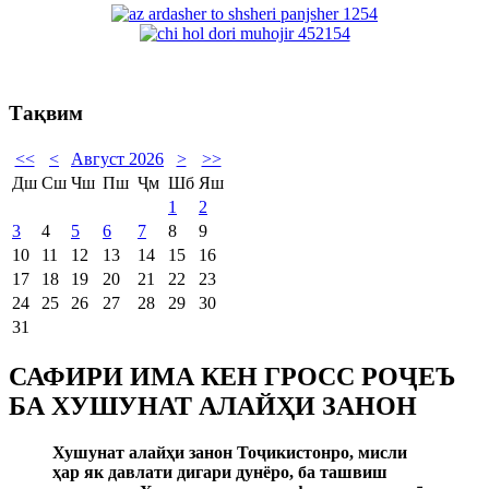
Тақвим
<<
<
Август 2026
>
>>
Дш
Сш
Чш
Пш
Ҷм
Шб
Яш
1
2
3
4
5
6
7
8
9
10
11
12
13
14
15
16
17
18
19
20
21
22
23
24
25
26
27
28
29
30
31
САФИРИ ИМА КЕН ГРОСС РОҶЕЪ
БА ХУШУНАТ АЛАЙҲИ ЗАНОН
Хушунат алайҳи занон То
ҷ
икистонро, мисли
ҳар як давлати дигари дунёро, ба ташвиш