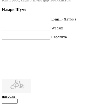
Кен Гросс, сафир ИМА дар То
ҷ
икистон
Назари Шумо
E-mail (Ҳатмӣ)
Website
Сарлавҳа
навсозӣ