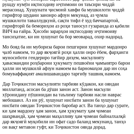
рушду нум
ӯ
и иқтисодиву и
ҷ
тимоии он таъсири чидд
ӣ
мерасонад. Хушунати
ҷ
исмон
ӣ
хавфи ба мушкилоти
ҷ
идд
ӣ
гирифтор шудани занонро афзун мекунад, аз
ҷ
умла
мушкилоти таваллудкун
ӣ
, сақти тифл ё худ баччапарто
ӣ
,
гирифтор
ӣ
ба бемориҳои аз роҳи таносул гузаранда аз қабили
ВИЧ ва ғайра. Ҳисоби зарарҳои иқтисодиву и
ҷ
тимоиву
тансиҳатие, ки ин
хушунат ба бор меоварад, охир надорад.
Мо бояд ба ин мубориза барои пешгирии хушунат мардонро
ҷ
алб намоем, то дар як
ҷ
ояг
ӣ
роҳи ҳалли онро ёбем, фарҳанги
муносиботи гендериро тағйир диҳем, масъулияту
ҳавасмандии роҳбарони ҳукумату пешвоёни
ҷ
амъиятро барои
ҳ
алли ин мушкил
ӣ
афзун намоем ва барномаҳои дар ин соҳа
бомуваффақият амалишавандаро тарғибу ташвиқ намоем.
Дар То
ҷ
икистон масъулияти тарбияи к
ӯ
дакон, ки ояндаи
миллатанд, асосан ба д
ӯ
ши занон аст. Занон масъули
х
ӯ
ронидану п
ӯ
шонидан ва таълиму тарбияи нас
ли наврас
мебошанл. Аз ин р
ӯ
, хушунат нисбати занон ба хушунат
нисбати ояндаи То
ҷ
икистон баробар аст. Ва танҳо дар сурате,
ки ҳам мардону ҳам занон, ҳам ҳукумату ҳам
ҷ
омеаи
шаҳрванд
ӣ
, ҳам
ҷ
омеаи маҳалливу ҳам
ҷ
омеаи байналхалқ
ӣ
дар як
ҷ
ояг
ӣ
муқобили ин офат
садо баланд мекунанд, танҳо
он вақт метавон гуфт, ки То
ҷ
икистон оянда дорад.