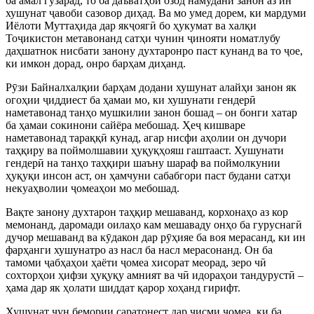
ба
амал гузарад, то ба даъватҳои озод намудани занон аз ин
хушунат
ҷ
авоби сазовор диҳад. Ва мо умед дорем, ки мардуми
Иёлоти Муттаҳида дар як
ҷ
ояг
ӣ
бо ҳукумат ва халқи
То
ҷ
икистон метавонанд сатҳи чунин
ҷ
инояти номатлубу
даҳшатнок нисбати занону духтаронро паст
кунанд ва то
ҷ
ое,
ки имкон дорад, онро барҳам диҳанд.
Р
ӯ
зи Байналхалқии барҳам додани хушунат алайҳи занон як
огоҳии
ҷ
иддиест ба ҳамаи мо, ки хушунати гендер
ӣ
наметавонад танҳо мушкилии занон бошад – он бонги хатар
ба ҳамаи сокинони сайёра мебошад. Ҳе
ҷ
ки
шваре
наметавонад тараққ
ӣ
кунад, агар нисфи аҳолии он дучори
таҳқиру ва поймолшавии ҳуқуқҳояш гаштааст. Хушунати
гендер
ӣ
на танҳо таҳқири шаъну шараф ва поймолкунии
ҳуқуқи инсон аст, он ҳамчуни сабабгори паст будани сатҳи
некуаҳволии
ҷ
омеаҳои мо мебошад.
Вақте занону духтарон таҳқир мешаванд, корхонаҳо аз кор
мемонанд, даромади оилаҳо кам мешаваду онҳо ба гуруснаг
ӣ
дучор мешаванд ва к
ӯ
дакон дар р
ӯ
ҳияе ба воя мерасанд, ки ин
фарҳанги хушунатро аз насл ба насл мерасонанд. Он ба
тамоми
ҷ
абҳаҳои ҳаёти
ҷ
омеа хис
орат меорад, зеро ч
ӣ
сохторҳои ҳифзи ҳуқуқу амният ва ч
ӣ
идораҳои тандуруст
ӣ
–
ҳама дар як ҳолати шиддат қарор хоҳанд гирифт.
Хушунат чун бемории саратонест дар
ҷ
исми
ҷ
омеа, ки ба