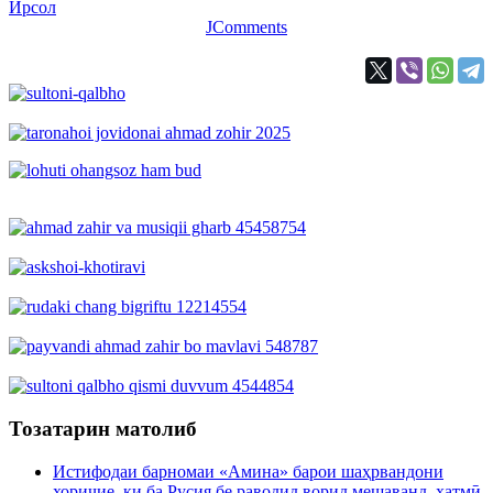
Ирсол
JComments
Тозатарин матолиб
Истифодаи барномаи «Амина» барои шаҳрвандони
хориҷие, ки ба Русия бе раводид ворид мешаванд, ҳатмӣ