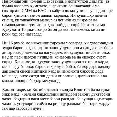
Намояндагони
ҷ
омеаи шаҳрванд
ӣ
, институтҳои давлат
ӣ
, аз
ҷ
умла вазорату кумитаҳо, шарикони байналхалқии мо,
сохторҳои СММ ва ВАО аз қабули як қонуни наву шадидтаре
барои ҳимояти занон даъват карданд. Ин қушишҳо далели
она
нд, ки ташаббуси мазкур аз
ҷ
ониби аҳли
ҷ
омеа ва
намояндагони
ҷ
омеаи шаҳрванд
ӣ
дастгир
ӣ
ёфтааст ва мо
Ҳукумати То
ҷ
икистонро ба он даъват менамоем, ки аз ин
роҳи худ бар нагардад.
Ин 16 р
ӯ
з ба мо имконият фароҳам меоварад, ки ҳавасмандии
худро барои раҳо кар
дани занону духтарон аз ин даҳшат бори
дигар изҳор намоем ва нагузорем, ки хушунат нисбати онҳо
на дар паси дарҳои п
ӯ
шидаи хонавода ва на ошкоро сурат
гирад. Ҳангоме, ки ҳуқуқи занону духтарон эҳтиром карда
мешаваду ба онҳо барои таҳсилу табобат, ба кор да
ромадану
дар ҳаёти сиёс
ӣ
иштирок кардан имконоти баробар дода
мешавад, онҳо сатҳи зиндагии оилаашон,
ҷ
амъияташон ва
миллаташонро беҳтар мекунанд.
Ҳамон тавре, ки Котиби давлат
ӣ
хонум Клинтон ба наздик
ӣ
зикр кард, «Баланд бардоштани иқтидори занону духтарон
и
ҷ
аҳон беҳтарин василаест барои расидан ба рушди иқтисодии
ҷ
аҳон
ӣ
, устувории сиёс
ӣ
ва риво
ҷ
у равнақи бештари марду
зан дар саросари дунё».