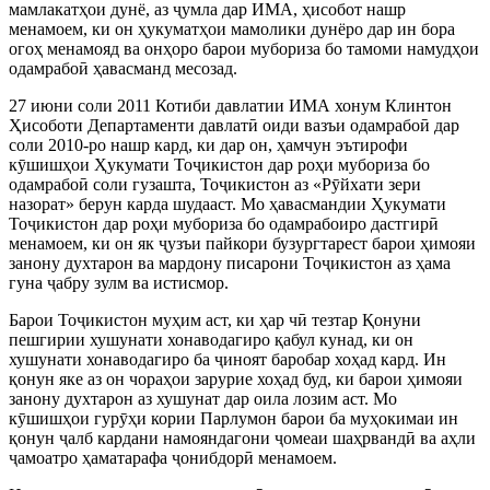
мамлакатҳои дунё, аз
ҷ
умла дар ИМА, ҳисобот нашр
менамое
м, ки он ҳукуматҳои мамолики дунёро дар ин бора
огоҳ менамояд ва онҳоро барои мубориза бо тамоми намудҳои
одамрабо
ӣ
ҳавасманд месозад.
27 июни соли 2011 Котиби давлатии ИМА хонум Клинтон
Ҳисоботи Департаменти давлат
ӣ
оиди вазъи одамрабо
ӣ
дар
соли 2010-ро н
ашр кард, ки дар он, ҳамчун эътирофи
к
ӯ
шишҳои Ҳукумати То
ҷ
икистон дар роҳи мубориза бо
одамрабо
ӣ
соли гузашта, То
ҷ
икистон аз «Р
ӯ
йхати зери
назорат» берун карда шудааст. Мо ҳавасмандии Ҳукумати
То
ҷ
икистон дар роҳи мубориза бо одамрабоиро дастгир
ӣ
менамоем,
ки он як
ҷ
узъи пайкори бузургтарест барои ҳимояи
занону духтарон ва мардону писарони То
ҷ
икистон аз ҳама
гуна
ҷ
абру зулм ва истисмор.
Барои То
ҷ
икистон муҳим аст, ки ҳар ч
ӣ
тезтар Қонуни
пешгирии хушунати хонаводагиро қабул кунад, ки он
хушунати хонаводагиро
ба
ҷ
иноят баробар хоҳад кард. Ин
қонун яке аз он чораҳои зарурие хоҳад буд, ки барои ҳимояи
занону духтарон аз хушунат дар оила лозим аст. Мо
к
ӯ
шишҳои гур
ӯ
ҳи кории Парлумон барои ба муҳокимаи ин
қонун
ҷ
алб кардани намояндагони
ҷ
омеаи шаҳрванд
ӣ
ва аҳли
ҷ
ам
оатро ҳаматарафа
ҷ
онибдор
ӣ
менамоем.