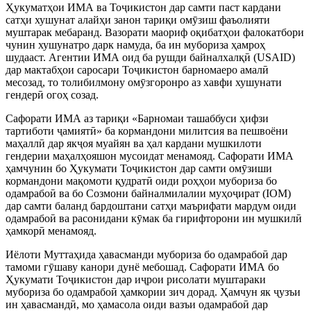
Ҳукуматҳои ИМА ва То
ҷ
икистон дар самти паст кардани
сатҳи хушунат алайҳи занон тариқи ом
ӯ
зиш фаъолияти
муштарак мебаранд. Вазорати маориф оқибатҳои фалокатбори
чунин хушунатро да
рк намуда, ба ин мубориза ҳамроҳ
шудааст. Агентии ИМА оид ба рушди байналхалқ
ӣ
(USAID)
дар мактабҳои саросари То
ҷ
икистон барномаеро амал
ӣ
месозад, то толибилмону ом
ӯ
згоронро аз хавфи хушунати
гендер
ӣ
огоҳ созад.
Сафорати ИМА аз тариқи «Барномаи ташаббуси ҳ
ифзи
тартиботи
ҷ
амият
ӣ
» ба кормандони милитсия ва пешвоёни
маҳалл
ӣ
дар як
ҷ
оя муайян ва ҳал кардани мушкилоти
гендерии маҳалҳояшон мусоидат менамояд. Сафорати ИМА
ҳамчунин бо Ҳукумати То
ҷ
икистон дар самти ом
ӯ
зиши
кормандони мақомоти қудрат
ӣ
оиди роҳҳои мубо
риза бо
одамрабо
ӣ
ва бо Созмони байналмилалии муҳо
ҷ
ират (IOM)
дар самти баланд бардоштани сатҳи маърифати мардум оиди
одамрабо
ӣ
ва расонидани к
ӯ
мак ба гирифторони ин мушкил
ӣ
ҳамкор
ӣ
менамояд.
Иёлоти Муттаҳида ҳавасманди мубориза бо одамрабо
ӣ
дар
тамоми г
ӯ
ш
аву канори дунё мебошад. Сафорати ИМА бо
Ҳукумати То
ҷ
икистон дар и
ҷ
рои рисолати муштараки
мубориза бо одамрабо
ӣ
ҳамкории зич дорад. Ҳамчун як
ҷ
узъи
ин ҳавасманд
ӣ
, мо ҳамасола оиди вазъи одамрабо
ӣ
дар