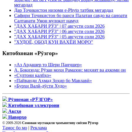
мегардад
Дар Тоҷикистон низоми e-Phyto татбиқ мегардад
Сафири Тоҷикистон бо раиси Палатаи савдо ва саноати
Салтанати Умон мулоқот намуд
"ДАҲ ХАБАРИ РӮЗ" | 07 августи соли 2026
"ДАҲ ХАБАРИ РӮЗ" | 06 августи соли 2026
"ДАҲ ХАБАРИ РӮЗ" | 05 августи соли 2026
"ХУДОЁ, ОБОД КУН ВАХЁИ МОРО"
Китобхонаи «Рӯзгор»
«Аз Ардашер то Шери Панҷшер»
А. Боқизода: Рӯзаи моҳи Рамазон: моҳият ва аҳкоми он
«Султони қалбҳо»
«Пайванди Аҳмад Зоҳир бо Мавлавӣ»
«Бурхи Валӣ-дӯсти Худо»
Рӯзномаи «РӮЗГОР»
Китобхонаи эллектрони
Аксҳо
Наворҳо
© 2009-2026
Сомонаи мустақили ҷамъиятиву сиёсии Рӯзгор
Тамос бо мо
|
Реклама