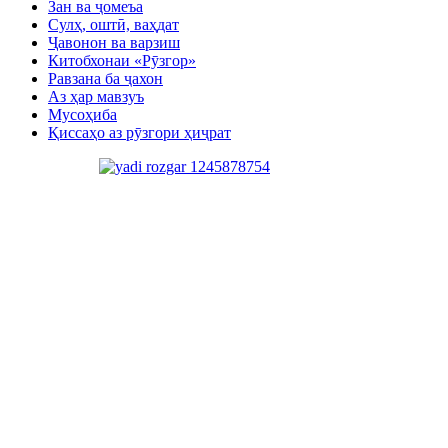
Зан ва ҷомеъа
Сулҳ, оштӣ, ваҳдат
Ҷавонон ва варзиш
Китобхонаи «Рӯзгор»
Равзана ба ҷахон
Аз ҳар мавзуъ
Мусоҳиба
Қиссаҳо аз рӯзгори ҳиҷрат