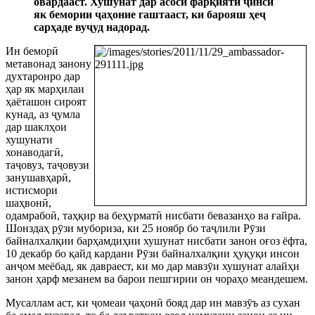
овардааст. Хушунат дар асоси фарқияти
ҷ
инс
ӣ
як бемории
ҷ
аҳоние гаштааст, ки барояш ҳе
ҷ
сарҳаде ву
ҷ
уд надорад.
Ин бемор
ӣ
метавонад занону
духтаронро дар
ҳар як марҳилаи
ҳаёташо
н сироят
кунад, аз
ҷ
умла
дар шаклҳои
хушунати
хонаводаг
ӣ
,
та
ҷ
овуз, та
ҷ
овузи
занушавҳар
ӣ
,
истисмори
шаҳвон
ӣ
,
одамрабо
ӣ
, таҳқир ва беҳурмат
ӣ
нисбати бевазанҳо ва ғайра.
Шонздаҳ р
ӯ
зи мубориза, ки 25 ноябр бо та
ҷ
лили Р
ӯ
зи
байналхалқии барҳамдиҳии хушунат нисба
ти занон оғоз ёфта,
10 декабр бо қайд кардани Р
ӯ
зи байналхалқии ҳуқуқи инсон
ан
ҷ
ом меёбад, як давраест, ки мо дар мавз
ӯ
и хушунат алайҳи
занон ҳарф мезанем ва барои пешгирии он чораҳо меандешем.
Мусаллам аст, ки
ҷ
омеаи
ҷ
аҳон
ӣ
бояд дар ин мавз
ӯ
ъ аз сухан