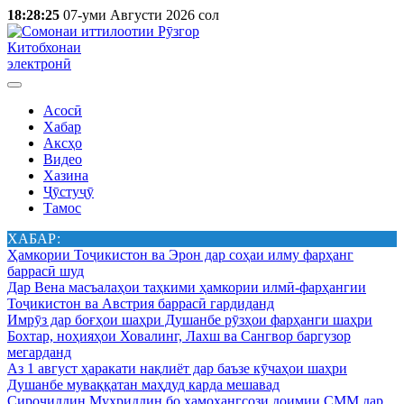
18:28:25
07-уми Августи 2026 сол
Китобхонаи
электронӣ
Асосӣ
Хабар
Аксҳо
Видео
Хазина
Ҷӯстуҷӯ
Тамос
ХАБАР:
Ҳамкории Тоҷикистон ва Эрон дар соҳаи илму фарҳанг
баррасӣ шуд
Дар Вена масъалаҳои таҳкими ҳамкории илмӣ-фарҳангии
Тоҷикистон ва Австрия баррасӣ гардиданд
Имрӯз дар боғҳои шаҳри Душанбе рӯзҳои фарҳанги шаҳри
Бохтар, ноҳияҳои Ховалинг, Лахш ва Сангвор баргузор
мегарданд
Аз 1 август ҳаракати нақлиёт дар баъзе кӯчаҳои шаҳри
Душанбе муваққатан маҳдуд карда мешавад
Сироҷиддин Муҳриддин бо ҳамоҳангсози доимии СММ дар