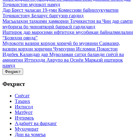
Тоҷикистон мулоқот намуд
Дар Брест ҷаласаи 19-уми Комиссияи байниҳукуматии
Тоҷикистону Беларус баргузор гардид
Масъалаҳои таҳкими ҳамкории Тоҷикистон ва Чин дар самти
мубориза бо ҷинояткорӣ баррасӣ гардиданд
Иштирок дар маросими ифтитоҳи мусобиқаи байналмилалии
“Бозиҳои оянда”
Мулоқоти вазири корҳои хориҷӣ бо муовини Сарвазир,
вазири корҳои хориҷии Ҷумҳурии Исломии Покистон
Идибек Қаландар дар Муколамаи сатҳи баланди сиёсӣ ва
амниятии Иттиҳоди Аврупо ва Осиёи Марказӣ иштирок
намуд
Феҳрист
Феҳрист
Сиёсат
Таърих
Иқтисод
Матбуот
Иҷтимоъ
Адабиёт ва фарҳанг
Муҳоҷират
Дин ва ҷомеъа