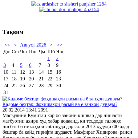
Тақвим
<<
<
Август 2026
>
>>
Дш
Сш
Чш
Пш
Ҷм
Шб
Яш
1
2
3
4
5
6
7
8
9
10
11
12
13
14
15
16
17
18
19
20
21
22
23
24
25
26
27
28
29
30
31
Кадоме беҳтар: фоҳишаҳои расмӣ ва ё занҳои дуввум?
20.02.2014 13:41
2091
Масъулини Кумитаи кор бо занони кишвар дар нишасти
матбуотии ахири худ хабар додаанд, ки теъдоди талоқҳо
нисбат ба никоҳҳои сабтшуда дар соли 2013 ҳудуди700 адад
бештар ба қайд гирифта шудааст. Махфират Хидирова, раиси
Кумитаи кор бо занон ва оилаи назди Ҳукумати Тоҷикистон