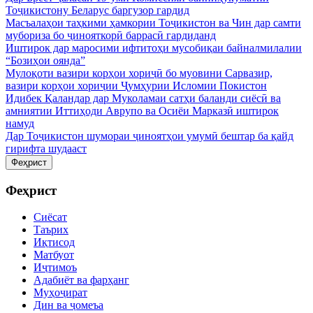
Тоҷикистону Беларус баргузор гардид
Масъалаҳои таҳкими ҳамкории Тоҷикистон ва Чин дар самти
мубориза бо ҷинояткорӣ баррасӣ гардиданд
Иштирок дар маросими ифтитоҳи мусобиқаи байналмилалии
“Бозиҳои оянда”
Мулоқоти вазири корҳои хориҷӣ бо муовини Сарвазир,
вазири корҳои хориҷии Ҷумҳурии Исломии Покистон
Идибек Қаландар дар Муколамаи сатҳи баланди сиёсӣ ва
амниятии Иттиҳоди Аврупо ва Осиёи Марказӣ иштирок
намуд
Дар Тоҷикистон шумораи ҷиноятҳои умумӣ бештар ба қайд
гирифта шудааст
Феҳрист
Феҳрист
Сиёсат
Таърих
Иқтисод
Матбуот
Иҷтимоъ
Адабиёт ва фарҳанг
Муҳоҷират
Дин ва ҷомеъа