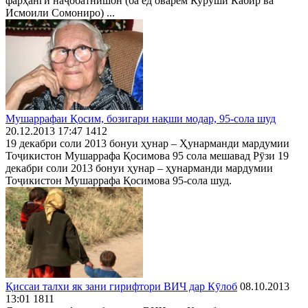
фарҳанги наҷобатнишон (ба ёд оварем Куруши Кабир ва
Исмоили Сомониро) ...
Мушаррафаи Қосим, бозигари нақши модар, 95-сола шуд
20.12.2013 17:47
1412
19 декабри соли 2013 бонуи ҳунар – Ҳунарманди мардумии
Тоҷикистон Мушаррафа Қосимова 95 сола мешавад Рӯзи 19
декабри соли 2013 бонуи ҳунар – ҳунарманди мардумии
Тоҷикистон Мушаррафа Қосимова 95-сола шуд.
Қиссаи талхи як зани гирифтори ВИЧ дар Кӯлоб
08.10.2013
13:01
1811