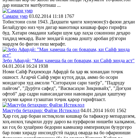
дар нишасти матбуотиаш ...
Самари умр
03.02.2014 11:18
1767
Тобистони соли 1943. Даҳшати ҷанги хонумонсӯз фазои деҳаи
Белайдузро низ чун дигар манотиқи кишвар фаро гирифта
буд. Хатари омадани хабари шум ҳар лаҳза сокинони деҳаро
таҳдид мекард. Вале зиндагӣ идома дошту аробаи рӯзгори
мардум бо фиғон пеш мерафт.
Зебо Афардӣ: "Ман ҳамеша ба он боварам, ки Сайф зинда аст"
04.01.2014 16:24
1938
Номи Сайф Раҳимзоди Афардӣ ба ҳар як хонандаи тоҷик
ошност. Агарчӣ Сайф умри кутоҳ дида, аммо бо осори
мондагори худ амсоли "Ситораҳои сари танӯр", "Падруду
пайғом", "Дурӯғи сафед", "Васвасаҳои Зикривайҳ", "Доғҳои
офтоб" дар садри нависандагони навовари даҳаи ҳаштуму
нуҳуми қарни гузаштаи тоҷик қарор гирифтааст.
Мактуби бетаҳрир: Файзи Истиқлол
04.01.2014 16:01
1562
Ҳар гоҳ дар бораи истиқлоли кишвар ба тафаккур мепардозем,
хоҳ-нохоҳ таърихи дуру дароз ва пурфарози нишеби халқамон,
ки гоҳ бо ҳушёрию бедории камназир империяҳои бузургеро
бар пояи хираду инсондӯстӣ падид оварда ва бо офариниши