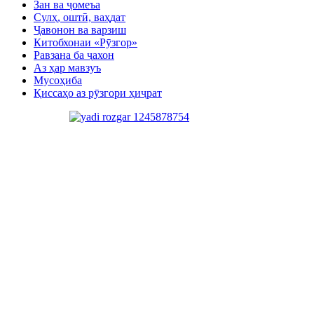
Зан ва ҷомеъа
Сулҳ, оштӣ, ваҳдат
Ҷавонон ва варзиш
Китобхонаи «Рӯзгор»
Равзана ба ҷахон
Аз ҳар мавзуъ
Мусоҳиба
Қиссаҳо аз рӯзгори ҳиҷрат