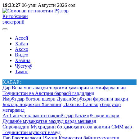
19:33:27
06-уми Августи 2026 сол
Китобхонаи
электронӣ
Асосӣ
Хабар
Аксҳо
Видео
Хазина
Ҷӯстуҷӯ
Тамос
ХАБАР:
Дар Вена масъалаҳои таҳкими ҳамкории илмӣ-фарҳангии
Тоҷикистон ва Австрия баррасӣ гардиданд
Имрӯз дар боғҳои шаҳри Душанбе рӯзҳои фарҳанги шаҳри
Бохтар, ноҳияҳои Ховалинг, Лахш ва Сангвор баргузор
мегарданд
Аз 1 август ҳаракати нақлиёт дар баъзе кӯчаҳои шаҳри
Душанбе муваққатан маҳдуд карда мешавад
Сироҷиддин Муҳриддин бо ҳамоҳангсози доимии СММ дар
Тоҷикистон мулоқот намуд
Дар Брест ҷаласаи 19-уми Комиссияи байниҳукуматии