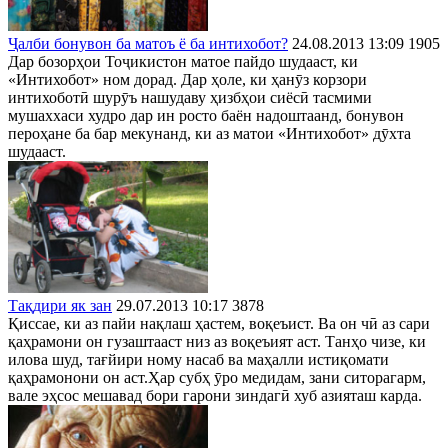
Ҷалби бонувон ба матоъ ё ба интихобот?
24.08.2013 13:09
1905
Дар бозорҳои Тоҷикистон матое пайдо шудааст, ки
«Интихобот» ном дорад. Дар ҳоле, ки ҳанӯз корзори
интихоботӣ шурӯъ нашудаву ҳизбҳои сиёсӣ тасмими
мушаххаси худро дар ин росто баён надоштаанд, бонувон
пероҳане ба бар мекунанд, ки аз матои «Интихобот» дӯхта
шудааст.
Тақдири як зан
29.07.2013 10:17
3878
Қиссае, ки аз пайи нақлаш ҳастем, воқеъист. Ва он чӣ аз сари
қаҳрамони он гузаштааст низ аз воқеъият аст. Танҳо чизе, ки
илова шуд, тағйири ному насаб ва маҳалли истиқомати
қаҳрамонони он аст.Ҳар субҳ ӯро медидам, зани ситорагарм,
вале эҳсос мешавад бори гарони зиндагӣ хуб азияташ карда.