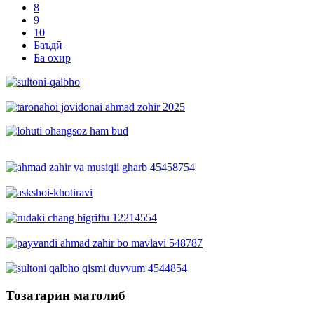
8
9
10
Баъдӣ
Ба охир
Тозатарин матолиб