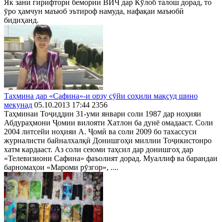
Як зани гирифтори бемории ВИЧ дар Кӯлоб талош дорад, то
ӯро ҳамчун маъюб эътироф намуда, нафақаи маъюбӣ
бидиҳанд.
Таҳмина дар «Сафина»-и орзу сӯйи соҳили мақсуд шино
мекунад
05.10.2013 17:44
2356
Таҳминаи Тоҷиддин 31-уми январи соли 1987 дар ноҳияи
Абдураҳмони Ҷомии вилояти Хатлон ба дунё омадааст. Соли
2004 литсейи ноҳияи А. Ҷомӣ ва соли 2009 бо тахассуси
журналисти байналхалқӣ Донишгоҳи миллии Тоҷикистонро
хатм кардааст. Аз соли сеюми таҳсил дар донишгоҳ дар
«Телевизиони Сафина» фаъолият дорад. Муаллиф ва барандаи
барномаҳои «Мароми рӯзгор», ....