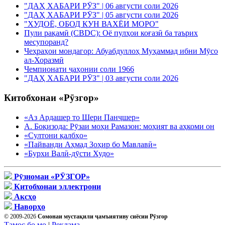
"ДАҲ ХАБАРИ РӮЗ" | 06 августи соли 2026
"ДАҲ ХАБАРИ РӮЗ" | 05 августи соли 2026
"ХУДОЁ, ОБОД КУН ВАХЁИ МОРО"
Пули рақамӣ (CBDC): Оё пулҳои коғазӣ ба таърих
месупоранд?
Чеҳраҳои мондагор: Абуабдуллоҳ Муҳаммад ибни Мӯсо
ал-Хоразмӣ
Чемпионати ҷаҳонии соли 1966
"ДАҲ ХАБАРИ РӮЗ" | 03 августи соли 2026
Китобхонаи «Рӯзгор»
«Аз Ардашер то Шери Панҷшер»
А. Боқизода: Рӯзаи моҳи Рамазон: моҳият ва аҳкоми он
«Султони қалбҳо»
«Пайванди Аҳмад Зоҳир бо Мавлавӣ»
«Бурхи Валӣ-дӯсти Худо»
Рӯзномаи «РӮЗГОР»
Китобхонаи эллектрони
Аксҳо
Наворҳо
© 2009-2026
Сомонаи мустақили ҷамъиятиву сиёсии Рӯзгор
Тамос бо мо
|
Реклама