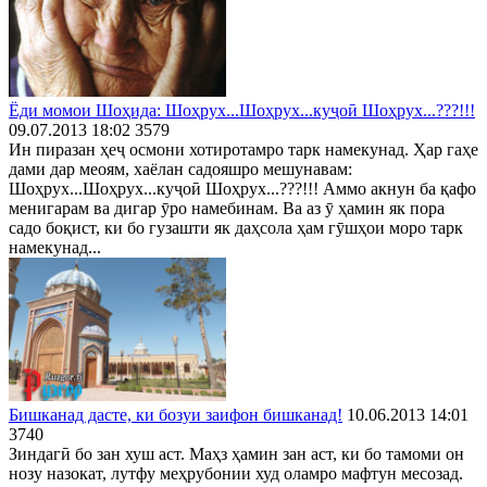
Ёди момои Шоҳида: Шоҳрух...Шоҳрух...куҷоӣ Шоҳрух...???!!!
09.07.2013 18:02
3579
Ин пиразан ҳеҷ осмони хотиротамро тарк намекунад. Ҳар гаҳе
дами дар меоям, хаёлан садояшро мешунавам:
Шоҳрух...Шоҳрух...куҷоӣ Шоҳрух...???!!! Аммо акнун ба қафо
менигарам ва дигар ӯро намебинам. Ва аз ӯ ҳамин як пора
садо боқист, ки бо гузашти як даҳсола ҳам гӯшҳои моро тарк
намекунад...
Бишканад дасте, ки бозуи заифон бишканад!
10.06.2013 14:01
3740
Зиндагӣ бо зан хуш аст. Маҳз ҳамин зан аст, ки бо тамоми он
нозу назокат, лутфу меҳрубонии худ оламро мафтун месозад.