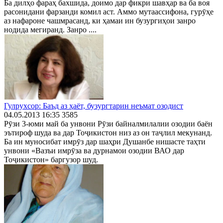
Ба дилҳо фараҳ бахшида, доимо дар фикри шавҳар ва ба воя
расонидани фарзанди комил аст. Аммо мутаассифона, гурӯҳе
аз нафароне чашмрасанд, ки ҳамаи ин бузургиҳои занро
нодида мегиранд. Занро ....
Гулрухсор: Баъд аз ҳаёт, бузургтарин неъмат озодист
04.05.2013 16:35
3585
Рӯзи 3-юми май ба унвони Рӯзи байналмилалии озодии баён
эътироф шуда ва дар Тоҷикистон низ аз он таҷлил мекунанд.
Ба ин муносибат имрӯз дар шаҳри Душанбе нишасте таҳти
унвони «Вазъи имрӯза ва дурнамои озодии ВАО дар
Тоҷикистон» баргузор шуд.