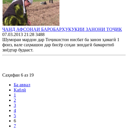
ЧАНД АФСОНАИ БАРОБАРҲУҚУҚИИ ЗАНОНИ ТОҶИК
07.03.2013 21:28
3488
Шумораи мардон дар Тоҷикистон нисбат ба занон ҳамагӣ 1
фоиз, вале саҳмашон дар бисёр соҳаи зиндагӣ бамаротиб
зиёдтар будааст.
Саҳифаи 6 аз 19
Ба аввал
Қаблӣ
1
2
3
4
5
6
7