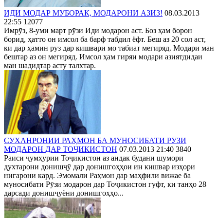
ИДИ МОДАР МУБОРАК, МОДАРОНИ АЗИЗ!
08.03.2013
22:55
12077
Имрӯз, 8-уми март рӯзи Иди модарон аст. Боз ҳам борон
борид, ҳатто он имсол ба барф табдил ёфт. Беш аз 20 сол аст,
ки дар ҳамин рӯз дар кишвари мо табиат мегиряд. Модари ман
бештар аз он мегиряд. Имсол ҳам гиряи модари азиятдидаи
ман шадидтар асту талхтар.
СУХАНРОНИИ РАҲМОН БА МУНОСИБАТИ РӮЗИ
МОДАРОН ДАР ТОҶИКИСТОН
07.03.2013 21:40
3840
Раиси ҷумҳурии Тоҷикистон аз андак будани шумори
духтарони донишҷӯ дар донишгоҳҳои ин кишвар изҳори
нигаронӣ кард. Эмомалӣ Раҳмон дар маҳфили вижае ба
муносибати Рӯзи модарон дар Тоҷикистон гуфт, ки танҳо 28
дарсади донишҷӯёни донишгоҳҳo...