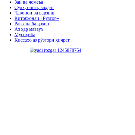
Зан ва ҷомеъа
Сулҳ, оштӣ, ваҳдат
Ҷавонон ва варзиш
Китобхонаи «Рӯзгор»
Равзана ба ҷахон
Аз ҳар мавзуъ
Мусоҳиба
Қиссаҳо аз рӯзгори ҳиҷрат