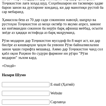
Тоҷикистон лағв хоҳад шуд. Соҳибназарон ин тасмимро ҳадяе
барои занон ва духтароне хонданд, ки дар манотиқи рустоӣ ба
сар мебаранд.
Ҳамасола беш аз 70 дар сади сокинони навоҳӣ, шаҳрҳо ва
рустоҳои Тоҷикистон аз моҳи октябр то якуми апрел, замоне
ки ниёзмандии сокинон ба нерӯи барқ афзоиш меёбад, осъоти
зиёде аз ҳақққи истифода аз барқ маҳруманд.
Рӯзи модарон дар Тоҷикистон мусодиф бо 8 март аст, ки дар
бисёре аз кишварҳои ҷаҳон ба унвони Рӯзи байналмилалии
занон ҷашн гирифта мешавад. Аммо дар Тоҷикистон чанд сол
қабл оқои Раҳмон бо судури фармоне ин рӯзро "Рӯзи
модарон" эълом кард.
«Озодӣ»
Назари Шумо
E-mail (Ҳатмӣ)
Website
Сарлавҳа