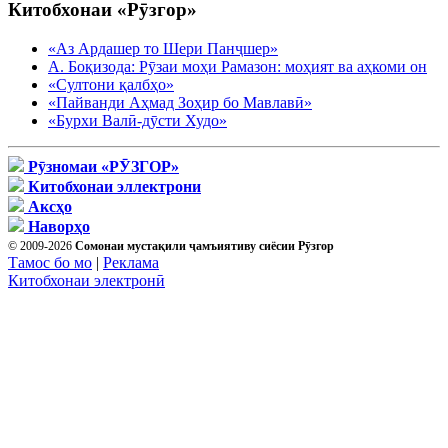
Китобхонаи «Рӯзгор»
«Аз Ардашер то Шери Панҷшер»
А. Боқизода: Рӯзаи моҳи Рамазон: моҳият ва аҳкоми он
«Султони қалбҳо»
«Пайванди Аҳмад Зоҳир бо Мавлавӣ»
«Бурхи Валӣ-дӯсти Худо»
Рӯзномаи «РӮЗГОР»
Китобхонаи эллектрони
Аксҳо
Наворҳо
© 2009-2026
Сомонаи мустақили ҷамъиятиву сиёсии Рӯзгор
Тамос бо мо
|
Реклама
Китобхонаи электронӣ