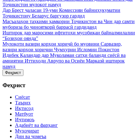
Тоҷикистон мулоқот намуд
Дар Брест ҷаласаи 19-уми Комиссияи байниҳукуматии
Тоҷикистону Беларус баргузор гардид
Масъалаҳои таҳкими ҳамкории Тоҷикистон ва Чин дар самти
мубориза бо ҷинояткорӣ баррасӣ гардиданд
Иштирок дар маросими ифтитоҳи мусобиқаи байналмилалии
“Бозиҳои оянда”
Мулоқоти вазири корҳои хориҷӣ бо муовини Сарвазир,
вазири корҳои хориҷии Ҷумҳурии Исломии Покистон
Идибек Қаландар дар Муколамаи сатҳи баланди сиёсӣ ва
амниятии Иттиҳоди Аврупо ва Осиёи Марказӣ иштирок
намуд
Феҳрист
Феҳрист
Сиёсат
Таърих
Иқтисод
Матбуот
Иҷтимоъ
Адабиёт ва фарҳанг
Муҳоҷират
Дин ва ҷомеъа