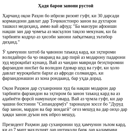
Ҳадя барои занони русто
ӣ
Ҳарчанд оқои Раҳон бо ибрози ризоят гуфт, ки 30 дарсади
кормандони давлат дар Тоҷикистонро занон ва духтарон
ташкил медиҳанд, аммо вай афзуд: "Ба манзури афзоиши
нақши зан дар ҷомеъа аз масъулон тақозо мекунам, ки ба
тарбияти кодрҳо аз ҳисоби занони лаёқатманд эътибор
диҳанд."
Ӯ ҳамчунин хитоб ба ҷавонон таъкид кард, ки эҳтироми
волидайнро ба ҷо оваранд ва дар пирӣ аз модарону падарони
худ муроқибат кунанд. Вай аз чандин мавриди беэҳтиромии
фарзандон нисбат ба волидон ёдовар шуд ва гуфт, ки ҳоло
давлат муроқибати бархе аз афроди солмандро, ки
фарзандонашон аз хона рондаанд, бар уҳда дорад.
Оқои Раҳмон дар суханронии худ ба нақши модарон дар
тарбияти фарзандон ва эҳтиром ба занон таъкид кард ва аз
адабиёти форсӣ намунаҳое овард. Вай аз ҷумла гуфт, ки дар
ҷашни бостонии "Сипандормӯз" таронаҳои хоссе бо "Дуруд
бар занон, мардон ва бар зиндагӣ" оғоз мешуд ва дар онҳо дар
ҳаққи занон дуъои нек иброз мешуд.
Президент Раҳмон дар суханронии худ ҳамчунин эълом кард,
ки аз 7 март маҳдудият дар интиқоли барқ дар қаламрави