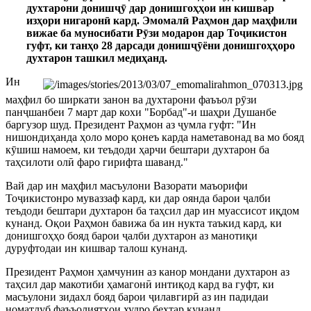
духтарони донишҷӯ дар донишгоҳҳои ин кишвар
изҳори нигаронӣ кард. Эмомалӣ Раҳмон дар маҳфили
вижае ба муносибати Рӯзи модарон дар Тоҷикистон
гуфт, ки танҳо 28 дарсади донишҷӯёни донишгоҳҳоро
духтарон ташкил медиҳанд.
Ин
маҳфил бо ширкати занон ва духтарони фаъъол рӯзи
панҷшанбеи 7 март дар кохи "Борбад"-и шаҳри Душанбе
баргузор шуд. Президент Раҳмон аз ҷумла гуфт: "Ин
нишондиҳанда ҳоло моро қонеъ карда наметавонад ва мо бояд
кӯшиш намоем, ки теъдоди ҳарчи бештари духтарон ба
таҳсилоти олӣ фаро гирифта шаванд."
Вай дар ин маҳфил масъулони Вазорати маъорифи
Тоҷикистонро муваззаф кард, ки дар оянда барои ҷалби
теъдоди бештари духтарон ба таҳсил дар ин муассисот иқдом
кунанд. Оқои Раҳмон бавижа ба ин нукта таъкид кард, ки
донишгоҳҳо бояд барои ҷалби духтарон аз манотиқи
дуруфтодаи ин кишвар талош кунанд.
Президент Раҳмон ҳамчунин аз канор мондани духтарон аз
таҳсил дар макотиби ҳамагонӣ интиқод кард ва гуфт, ки
масъулони зидахл бояд барои ҷилавгирӣ аз ин падидаи
номатлуб фаъъолиятҳои худро беҳтар кунанд.