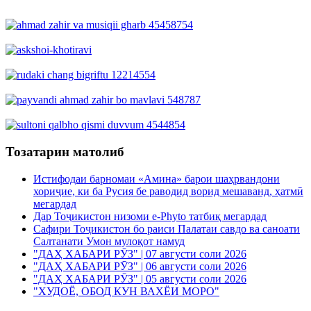
Тозатарин матолиб
Истифодаи барномаи «Амина» барои шаҳрвандони
хориҷие, ки ба Русия бе раводид ворид мешаванд, ҳатмӣ
мегардад
Дар Тоҷикистон низоми e-Phyto татбиқ мегардад
Сафири Тоҷикистон бо раиси Палатаи савдо ва саноати
Салтанати Умон мулоқот намуд
"ДАҲ ХАБАРИ РӮЗ" | 07 августи соли 2026
"ДАҲ ХАБАРИ РӮЗ" | 06 августи соли 2026
"ДАҲ ХАБАРИ РӮЗ" | 05 августи соли 2026
"ХУДОЁ, ОБОД КУН ВАХЁИ МОРО"