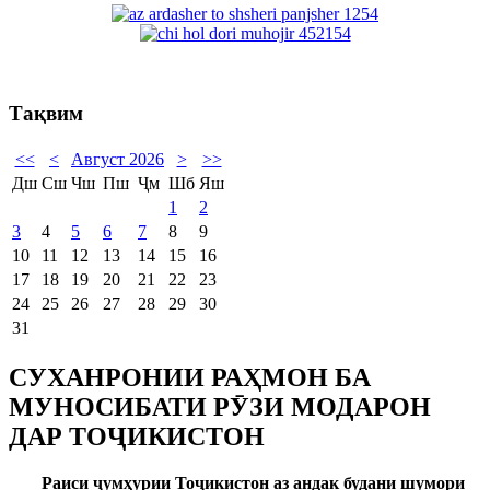
Тақвим
<<
<
Август 2026
>
>>
Дш
Сш
Чш
Пш
Ҷм
Шб
Яш
1
2
3
4
5
6
7
8
9
10
11
12
13
14
15
16
17
18
19
20
21
22
23
24
25
26
27
28
29
30
31
СУХАНРОНИИ РАҲМОН БА
МУНОСИБАТИ РӮЗИ МОДАРОН
ДАР ТОҶИКИСТОН
Раиси ҷумҳурии Тоҷикистон аз андак будани шумори