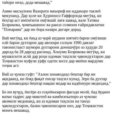
табори онҳо, дода мешавад."
Аммо масъулони Вазорати маъориф ин иддаъоро такзиб
мекунанд. Дар ҳоле ки Ҳуринисо Ғаффорзода мегӯяд, ки
беҳтар аст имтиёзоти омӯзишӣ лағв шавад, вале Татяна
Бозрикова, ҷомеъашинос ва раиси созмони ғайридавлатии
"Понарама" дар ин бора назари дигаре дорад.
Вай мегӯяд, ки баъд аз ҷорӣ шудани имтиёз барои омӯзиши
олӣ барои духтарон дар авохири солҳои 1990 давлат
тавонистааст шумори духтарони донишҷӯро аз ҳудуди 20
дарсад ба 28 дарсад расонад. Хонуми Бозрикова мегӯяд, ки
мушкилоти аслӣ дар роҳи идомаи таҳсили ҷавондухтарон дар
Тоҷикистон нуфузи урфу одоти хоссе дар миёни мардуми
тоҷик аст.
Вай аз ҷумла гуфт: "Аъзои хонаводаҳо бештар бар ин
ақидаанд, ки бояд фақат писар таҳсил кунад. Зеро ба духтар
дар хонаводаҳо бештар нақши модар ва кадбонуро медиҳанд."
Бо ин вуҷуд, бисёре аз соҳибназарон фасоди молӣ, бад будани
вазъи тадрис дар макотиб ва камбизоъатиро аз ҷумлаи
авомиле медонанд, ки аз идомаи таҳсили на танҳо
ҷавондухтарон, балки ҷавонписарон низ, дар Тоҷикистон
монеъ мешавад.