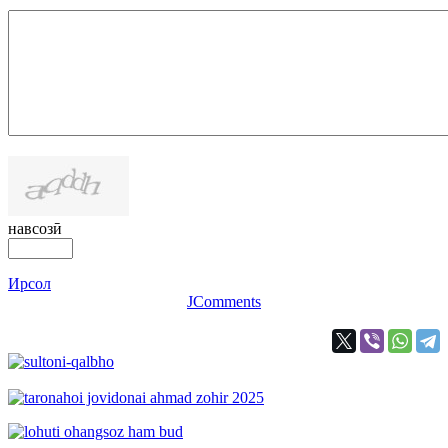
навсозӣ
Ирсол
JComments