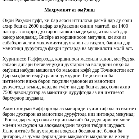
Маҳрумият аз ом
ӯ
зиш
Оқои Раҳмон гуфт, ки бар асоси иттилоъи расмӣ дар ду соли
ахир беш аз 2600 нафар аз кӯдакони синни мактаб, ки 1400
нафар аз онҳоро духтарон ташкил медиҳанд, аз мактаб дар
канор мондаанд. Бисёре аз коршиносон мегӯянд, ки яке аз
сабабҳои аслии маҳрумияти духтарон аз таҳсил, бавижа дар
манотиқи дуруфтода фақри густарда ва мушкилоти молӣ аст.
Ҳуриниссо Ғаффорзода, коршиноси масоили занон, мегӯяд як
сабаби дигари бетаваҷҷуҳии духтарон ва волидони онҳо ба
омӯзиш набуди машоғил бо маъоши кофӣ дар Тоҷикистон аст.
Дар маҳфили имрӯз раиси ҷумҳурии Тоҷикистон ба
имтиёзоти вижа барои таҳсили ҷавонон аз манотиқи
дуруфтода таъкид кард ва гуфт, ки дар беш аз даҳ соли ахир
7500 ҷавондухтар аз манотиқи дуруфтода аз ин имтиёзот
бархурдор шудаанд.
Аммо хонуми Ғаффорзода аз мавориди суиистифода аз имтиёз
барои духтарон аз манотиқи дуруфтода низ интиқод мекунад:
"Ростӣ, дар чанд соли ахир ин имтиёз ба додугирифти молӣ
миёни масъулон ва алоқамандони таҳсил табдил шудааст.
Яъне имтиёз ба духтарони воқеъан босавод не, балки ба
дигарон, аз ҷумла фарзандони мақомоти маҳаллӣ ва ё хешу