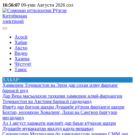
16:56:07
09-уми Августи 2026 сол
Китобхонаи
электронӣ
Асосӣ
Хабар
Аксҳо
Видео
Хазина
Ҷӯстуҷӯ
Тамос
ХАБАР:
Ҳамкории Тоҷикистон ва Эрон дар соҳаи илму фарҳанг
баррасӣ шуд
Дар Вена масъалаҳои таҳкими ҳамкории илмӣ-фарҳангии
Тоҷикистон ва Австрия баррасӣ гардиданд
Имрӯз дар боғҳои шаҳри Душанбе рӯзҳои фарҳанги шаҳри
Бохтар, ноҳияҳои Ховалинг, Лахш ва Сангвор баргузор
мегарданд
Аз 1 август ҳаракати нақлиёт дар баъзе кӯчаҳои шаҳри
Душанбе муваққатан маҳдуд карда мешавад
Сироҷиддин Муҳриддин бо ҳамоҳангсози доимии СММ дар