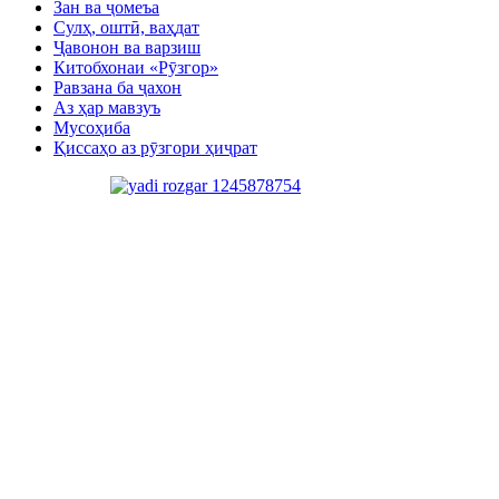
Зан ва ҷомеъа
Сулҳ, оштӣ, ваҳдат
Ҷавонон ва варзиш
Китобхонаи «Рӯзгор»
Равзана ба ҷахон
Аз ҳар мавзуъ
Мусоҳиба
Қиссаҳо аз рӯзгори ҳиҷрат