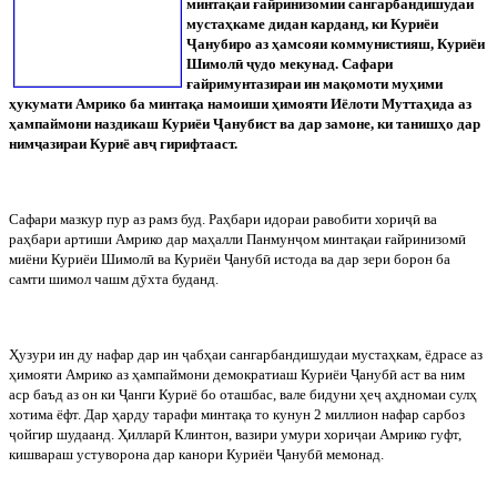
минтақаи ғайринизомии сангарбандишудаи
мустаҳкаме дидан карданд, ки Куриёи
Ҷ
анубиро аз ҳамсояи коммунистияш, Куриёи
Шимол
ӣ
ҷ
удо мекунад. Сафари
ғайримунтазираи ин мақомоти муҳими
ҳукумати Амрико ба минтақа намоиши ҳимояти Иёлоти Муттаҳида аз
ҳампаймони наздикаш Куриёи
Ҷ
анубист ва дар замоне, ки танишҳо дар
ним
ҷ
азираи Куриё ав
ҷ
гирифтааст.
Сафари мазкур пур аз рамз буд. Раҳбари идораи равобити хори
ҷ
ӣ
ва
раҳбари артиши Амрико дар маҳалли Панмун
ҷ
ом минтақаи ғайринизом
ӣ
миёни Куриёи Шимол
ӣ
ва Куриёи
Ҷ
ануб
ӣ
истода ва дар зери борон ба
самти шимол чашм д
ӯ
хта буданд.
Ҳузури ин ду нафар дар ин
ҷ
абҳаи сангарбандишудаи мустаҳкам, ёдрасе аз
ҳимояти Амрико аз ҳампаймони демократиаш Куриёи
Ҷ
ануб
ӣ
аст ва ним
аср баъд аз он ки
Ҷ
анги Куриё бо оташбас, вале бидуни ҳе
ҷ
аҳдномаи сулҳ
хотима ёфт. Дар ҳарду тарафи минтақа то кунун 2 миллион нафар сарбоз
ҷ
ойгир шудаанд. Ҳиллар
ӣ
Клинтон, вазири умури хори
ҷ
аи Амрико гуфт,
кишвараш устуворона дар канори Куриёи
Ҷ
ануб
ӣ
мемонад.