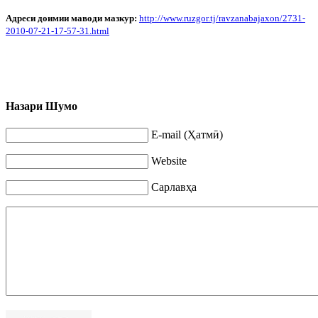
Адреси доимии маводи мазкур:
http
://
www
.
ruzgor
.
tj
/
ravzanabajaxon
/2731-
2010-07-21-17-57-31.
html
Назари Шумо
E-mail (Ҳатмӣ)
Website
Сарлавҳа