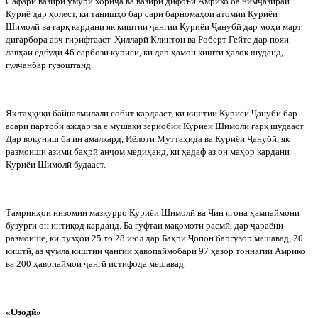
Сафари вазири умури хори
ҷ
а ва вазири дифоъи Амрико ба ним
ҷ
азираи
Куриё дар ҳолест, ки танишҳо бар сари барномаҳои атомии Куриёи
Шимол
ӣ
ва ғарқ кардани як киштии
ҷ
ангии Куриёи
Ҷ
ануб
ӣ
дар моҳи март
дигарбора ав
ҷ
гирифтааст. Ҳиллар
ӣ
Клинтон ва Роберт Гейтс дар пояи
лавҳаи ёдбуди 46 сарбози куриё
ӣ
, ки дар ҳамон кишт
ӣ
ҳалок шуданд,
гулчанбар гузоштанд.
Як таҳқиқи байналмилал
ӣ
собит кардааст, ки киштии Куриёи
Ҷ
ануб
ӣ
бар
асари партоби аждар ва ё мушаки зериобии Куриёи Шимол
ӣ
ғарқ шудааст
Дар вокуниш ба ин амалкард, Иёлоти Муттаҳида ва Куриёи
Ҷ
ануб
ӣ
, як
размоиши азими баҳр
ӣ
ан
ҷ
ом медиҳанд, ки ҳадаф аз он маҳор кардани
Куриёи Шимол
ӣ
будааст.
Тамринҳои низомии мазкурро Куриёи Шимол
ӣ
ва Чин ягона ҳампаймони
бузурги он интиқод карданд. Ба гуфтаи мақомоти расм
ӣ
, дар
ҷ
араёни
размоише, ки р
ӯ
зҳои 25 то 28 июл дар Баҳри
Ҷ
опон баргузор мешавад, 20
кишт
ӣ
, аз
ҷ
умла киштии
ҷ
ангии ҳавопаймобари 97 ҳазор тоннагии Амрико
ва 200 ҳавопаймои
ҷ
анг
ӣ
истифода мешавад.
«Озод
ӣ»