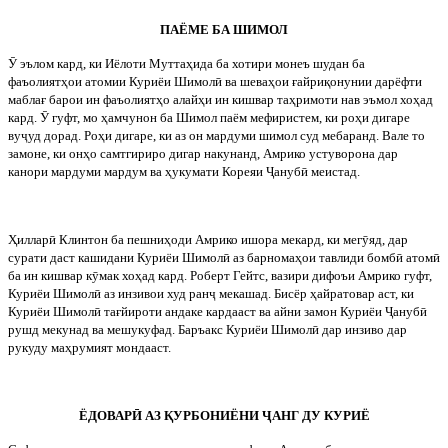
ПАЁМЕ БА ШИМОЛ
Ӯ
эълом кард, ки Иёлоти Муттаҳида ба хотири монеъ шудан ба
фаъолиятҳои атомии Куриёи Шимол
ӣ
ва шеваҳои ғайриқонунии дарёфти
маблағ барои ин фаъолиятҳо алайҳи ин кишвар таҳримоти нав эъмол хоҳад
кард.
Ӯ
гуфт, мо ҳамчунон ба Шимол паём мефиристем, ки роҳи дигаре
ву
ҷ
уд дорад. Роҳи дигаре, ки аз он мардуми шимол суд мебаранд. Вале то
замоне, ки онҳо самтгириро дигар накунанд, Амрико устуворона дар
канори мардуми мардум ва ҳукумати Кореяи
Ҷ
ануб
ӣ
меистад.
Ҳиллар
ӣ
Клинтон ба пешниҳоди Амрико ишора мекард, ки мег
ӯ
яд, дар
сурати даст кашидани Куриёи Шимол
ӣ
аз барномаҳои тавлиди бомб
ӣ
атом
ӣ
ба ин кишвар к
ӯ
мак хоҳад кард. Роберт Гейтс, вазири дифоъи Амрико гуфт,
Куриёи Шимол
ӣ
аз инзивои худ ран
ҷ
мекашад. Бисёр ҳайратовар аст, ки
Куриёи Шимол
ӣ
тағйироти андаке кардааст ва айни замон Куриёи
Ҷ
ануб
ӣ
рушд мекунад ва мешукуфад. Баръакс Куриёи Шимол
ӣ
дар инзиво дар
рукуду маҳрумият мондааст.
ЁДОВАР
Ӣ
АЗ ҚУРБОНИЁНИ
Ҷ
АНГ ДУ КУРИЁ