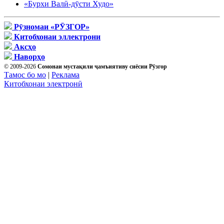
«Бурхи Валӣ-дӯсти Худо»
Рӯзномаи «РӮЗГОР»
Китобхонаи эллектрони
Аксҳо
Наворҳо
© 2009-2026
Сомонаи мустақили ҷамъиятиву сиёсии Рӯзгор
Тамос бо мо
|
Реклама
Китобхонаи электронӣ