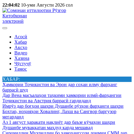
22:04:02
10-уми Августи 2026 сол
Китобхонаи
электронӣ
Асосӣ
Хабар
Аксҳо
Видео
Хазина
Ҷӯстуҷӯ
Тамос
ХАБАР:
Ҳамкории Тоҷикистон ва Эрон дар соҳаи илму фарҳанг
баррасӣ шуд
Дар Вена масъалаҳои таҳкими ҳамкории илмӣ-фарҳангии
Тоҷикистон ва Австрия баррасӣ гардиданд
Имрӯз дар боғҳои шаҳри Душанбе рӯзҳои фарҳанги шаҳри
Бохтар, ноҳияҳои Ховалинг, Лахш ва Сангвор баргузор
мегарданд
Аз 1 август ҳаракати нақлиёт дар баъзе кӯчаҳои шаҳри
Душанбе муваққатан маҳдуд карда мешавад
Сироҷиддин Муҳриддин бо ҳамоҳангсози доимии СММ дар