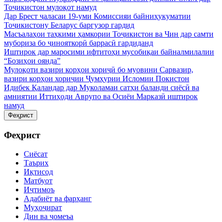
Тоҷикистон мулоқот намуд
Дар Брест ҷаласаи 19-уми Комиссияи байниҳукуматии
Тоҷикистону Беларус баргузор гардид
Масъалаҳои таҳкими ҳамкории Тоҷикистон ва Чин дар самти
мубориза бо ҷинояткорӣ баррасӣ гардиданд
Иштирок дар маросими ифтитоҳи мусобиқаи байналмилалии
“Бозиҳои оянда”
Мулоқоти вазири корҳои хориҷӣ бо муовини Сарвазир,
вазири корҳои хориҷии Ҷумҳурии Исломии Покистон
Идибек Қаландар дар Муколамаи сатҳи баланди сиёсӣ ва
амниятии Иттиҳоди Аврупо ва Осиёи Марказӣ иштирок
намуд
Феҳрист
Феҳрист
Сиёсат
Таърих
Иқтисод
Матбуот
Иҷтимоъ
Адабиёт ва фарҳанг
Муҳоҷират
Дин ва ҷомеъа