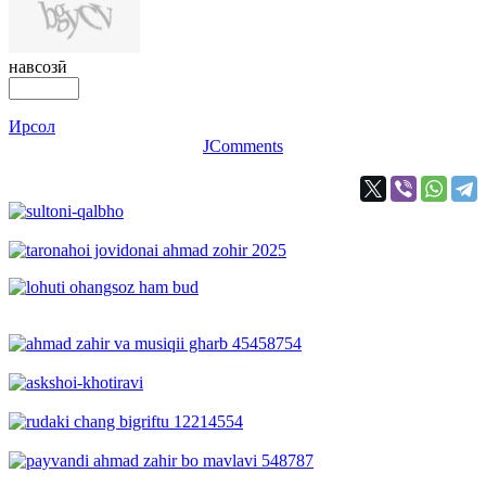
навсозӣ
Ирсол
JComments