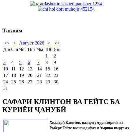
Тақвим
<<
<
Август 2026
>
>>
Дш
Сш
Чш
Пш
Ҷм
Шб
Яш
1
2
3
4
5
6
7
8
9
10
11
12
13
14
15
16
17
18
19
20
21
22
23
24
25
26
27
28
29
30
31
САФАРИ КЛИНТОН ВА ГЕЙТС БА
КУРИЁИ ҶАНУБӢ
Ҳиллар
ӣ
Клинтон, вазири умури хори
ҷ
а ва
Роберт Гейтс вазири дифоъи Амрико имр
ӯ
з аз