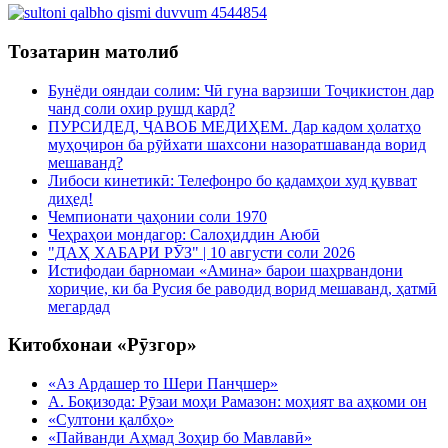
Тозатарин матолиб
Бунёди ояндаи солим: Чӣ гуна варзиши Тоҷикистон дар
чанд соли охир рушд кард?
ПУРСИДЕД, ҶАВОБ МЕДИҲЕМ. Дар кадом ҳолатҳо
муҳоҷирон ба рӯйхати шахсони назоратшаванда ворид
мешаванд?
Либоси кинетикӣ: Телефонро бо қадамҳои худ қувват
диҳед!
Чемпионати ҷаҳонии соли 1970
Чеҳраҳои мондагор: Салоҳиддин Аюбӣ
"ДАҲ ХАБАРИ РӮЗ" | 10 августи соли 2026
Истифодаи барномаи «Амина» барои шаҳрвандони
хориҷие, ки ба Русия бе раводид ворид мешаванд, ҳатмӣ
мегардад
Китобхонаи «Рӯзгор»
«Аз Ардашер то Шери Панҷшер»
А. Боқизода: Рӯзаи моҳи Рамазон: моҳият ва аҳкоми он
«Султони қалбҳо»
«Пайванди Аҳмад Зоҳир бо Мавлавӣ»