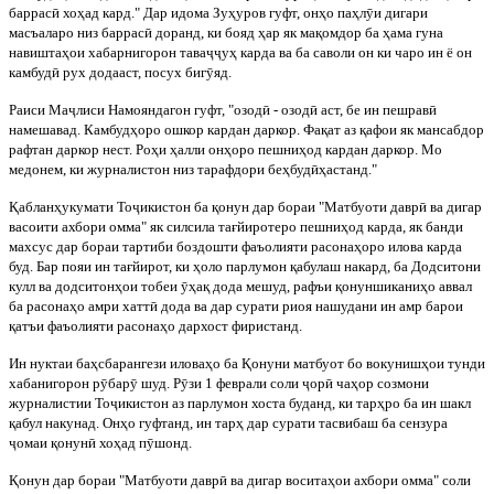
баррас
ӣ
хо
ҳ
ад кард." Дар идома Зу
ҳ
уров гуфт, он
ҳ
о па
ҳ
л
ӯ
и дигари
масъаларо низ баррас
ӣ
доранд, ки бояд
ҳ
ар як ма
қ
омдор ба
ҳ
ам
а гуна
навишта
ҳ
ои хабарнигорон тава
ҷҷ
у
ҳ
карда ва ба саволи он ки чаро ин ё он
камбуд
ӣ
рух додааст, посух биг
ӯ
яд.
Раиси Ма
ҷ
лиси Намояндагон гуфт, "озод
ӣ
- озод
ӣ
аст, бе ин пешрав
ӣ
намешавад. Камбуд
ҳ
оро ошкор кардан даркор. Фа
қ
ат аз
қ
афои як мансабдор
ра
фтан даркор нест. Ро
ҳ
и
ҳ
алли он
ҳ
оро пешни
ҳ
од кардан даркор. Мо
медонем, ки журналистон низ тарафдори бе
ҳ
буд
ӣ
ҳ
астанд."
Қ
аблан
ҳ
укумати То
ҷ
икистон ба
қ
онун дар бораи "Матбуоти давр
ӣ
ва дигар
васоити ахбори омма" як силсила та
ғ
йиротеро пешни
ҳ
од карда, як ба
нди
махсус дар бораи тартиби боздошти фаъолияти расона
ҳ
оро илова карда
буд. Бар пояи ин та
ғ
йирот, ки
ҳ
оло парлумон
қ
абулаш накард, ба Додситони
кулл ва додситон
ҳ
ои тобеи
ӯ
ҳ
а
қ
дода мешуд, рафъи
қ
онуншикани
ҳ
о аввал
ба расона
ҳ
о амри хатт
ӣ
дода ва дар сурати
риоя нашудани ин амр барои
қ
атъи фаъолияти расона
ҳ
о дархост фиристанд.
Ин нуктаи ба
ҳ
сбарангези илова
ҳ
о ба
Қ
онуни матбуот бо вокуниш
ҳ
ои тунди
хабанигорон р
ӯ
бар
ӯ
шуд. Р
ӯ
зи 1 феврали соли
ҷ
ор
ӣ
ча
ҳ
ор созмони
журналистии То
ҷ
икистон аз парлумон хоста буданд, ки
тар
ҳ
ро ба ин шакл
қ
абул накунад. Он
ҳ
о гуфтанд, ин тар
ҳ
дар сурати тасвибаш ба сензура
ҷ
омаи
қ
онун
ӣ
хо
ҳ
ад п
ӯ
шонд.
Қ
онун
дар бораи "Матбуоти давр
ӣ
ва дигар восита
ҳ
ои ахбори омма" соли