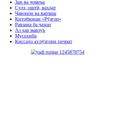
Зан ва ҷомеъа
Сулҳ, оштӣ, ваҳдат
Ҷавонон ва варзиш
Китобхонаи «Рӯзгор»
Равзана ба ҷахон
Аз ҳар мавзуъ
Мусоҳиба
Қиссаҳо аз рӯзгори ҳиҷрат