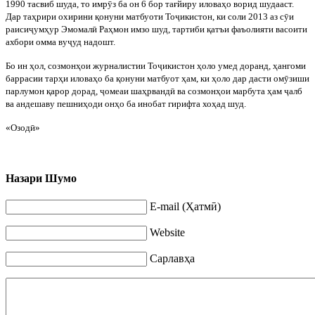
1990 тасвиб шуда, то имр
ӯ
з ба он 6 бор та
ғ
йиру илова
ҳ
о ворид шудааст.
Дар та
ҳ
рири охирини
қ
онуни матбуоти То
ҷ
икистон, ки соли 2013 аз с
ӯ
и
раиси
ҷ
ум
ҳ
ур Эмомал
ӣ
Ра
ҳ
мон имзо шуд, тартиби
қ
атъи фаъолияти васоити
ахбори омма ву
ҷ
уд надошт.
Бо ин
ҳ
ол, созмон
ҳ
ои журналистии То
ҷ
икистон
ҳ
оло умед доранд,
ҳ
ангоми
баррасии тар
ҳ
и илова
ҳ
о
ба
қ
онуни матбуот
ҳ
ам, ки
ҳ
оло дар дасти ом
ӯ
зиши
парлумон
қ
арор дорад,
ҷ
омеаи ша
ҳ
рванд
ӣ
ва созмон
ҳ
ои марбута
ҳ
ам
ҷ
алб
ва андешаву пешни
ҳ
оди он
ҳ
о ба инобат гирифта хо
ҳ
ад шуд.
«Озод
ӣ»
Назари Шумо
E-mail (Ҳатмӣ)
Website
Сарлавҳа