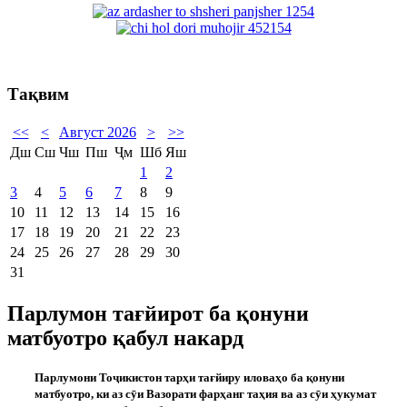
Тақвим
<<
<
Август 2026
>
>>
Дш
Сш
Чш
Пш
Ҷм
Шб
Яш
1
2
3
4
5
6
7
8
9
10
11
12
13
14
15
16
17
18
19
20
21
22
23
24
25
26
27
28
29
30
31
Парлумон тағйирот ба қонуни
матбуотро қабул накард
Парлумони То
ҷ
икистон тар
ҳ
и та
ғ
йиру илова
ҳ
о ба
қ
онуни
матбуотро, ки аз с
ӯ
и Вазорати фар
ҳ
анг та
ҳ
ия ва аз с
ӯ
и
ҳ
укумат