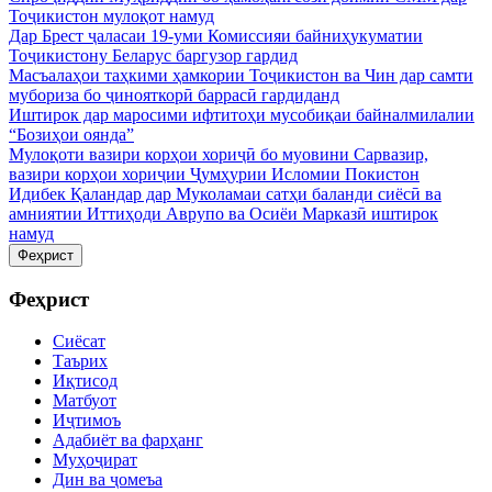
Тоҷикистон мулоқот намуд
Дар Брест ҷаласаи 19-уми Комиссияи байниҳукуматии
Тоҷикистону Беларус баргузор гардид
Масъалаҳои таҳкими ҳамкории Тоҷикистон ва Чин дар самти
мубориза бо ҷинояткорӣ баррасӣ гардиданд
Иштирок дар маросими ифтитоҳи мусобиқаи байналмилалии
“Бозиҳои оянда”
Мулоқоти вазири корҳои хориҷӣ бо муовини Сарвазир,
вазири корҳои хориҷии Ҷумҳурии Исломии Покистон
Идибек Қаландар дар Муколамаи сатҳи баланди сиёсӣ ва
амниятии Иттиҳоди Аврупо ва Осиёи Марказӣ иштирок
намуд
Феҳрист
Феҳрист
Сиёсат
Таърих
Иқтисод
Матбуот
Иҷтимоъ
Адабиёт ва фарҳанг
Муҳоҷират
Дин ва ҷомеъа