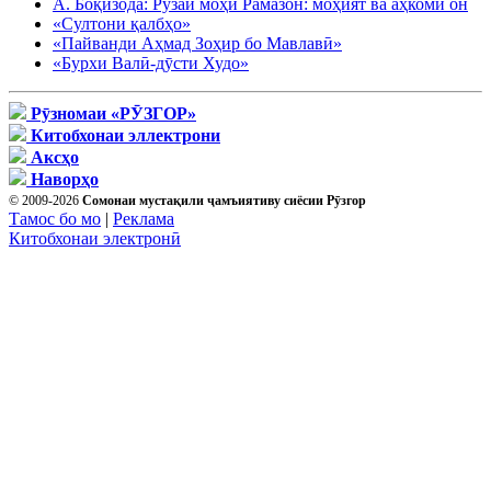
А. Боқизода: Рӯзаи моҳи Рамазон: моҳият ва аҳкоми он
«Султони қалбҳо»
«Пайванди Аҳмад Зоҳир бо Мавлавӣ»
«Бурхи Валӣ-дӯсти Худо»
Рӯзномаи «РӮЗГОР»
Китобхонаи эллектрони
Аксҳо
Наворҳо
© 2009-2026
Сомонаи мустақили ҷамъиятиву сиёсии Рӯзгор
Тамос бо мо
|
Реклама
Китобхонаи электронӣ