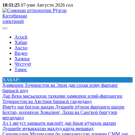
18:11:25
07-уми Августи 2026 сол
Китобхонаи
электронӣ
Асосӣ
Хабар
Аксҳо
Видео
Хазина
Ҷӯстуҷӯ
Тамос
ХАБАР:
Ҳамкории Тоҷикистон ва Эрон дар соҳаи илму фарҳанг
баррасӣ шуд
Дар Вена масъалаҳои таҳкими ҳамкории илмӣ-фарҳангии
Тоҷикистон ва Австрия баррасӣ гардиданд
Имрӯз дар боғҳои шаҳри Душанбе рӯзҳои фарҳанги шаҳри
Бохтар, ноҳияҳои Ховалинг, Лахш ва Сангвор баргузор
мегарданд
Аз 1 август ҳаракати нақлиёт дар баъзе кӯчаҳои шаҳри
Душанбе муваққатан маҳдуд карда мешавад
Сироҷиддин Муҳриддин бо ҳамоҳангсози доимии СММ дар