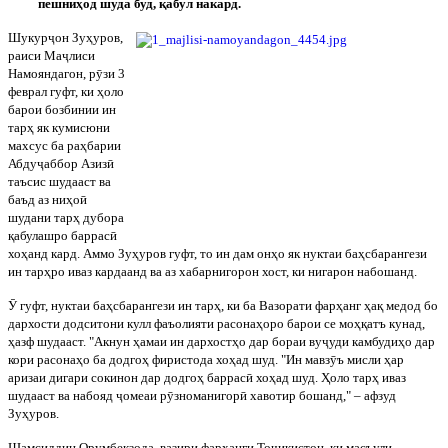
пешни
ҳ
од шуда буд,
қ
абул накард.
Шукур
ҷ
он Зу
ҳ
уров,
раиси Ма
ҷ
лиси
Намояндагон, р
ӯ
зи 3
феврал гуфт, ки
ҳ
оло
барои бозбинии ин
тар
ҳ
як кумисюни
махсус
ба ра
ҳ
барии
Абду
ҷ
аббор Азиз
ӣ
таъсис шудааст ва
баъд аз ни
ҳ
о
ӣ
шудани тар
ҳ
дубора
қ
абулашро баррас
ӣ
хо
ҳ
анд кард. Аммо Зу
ҳ
уров гуфт, то ин дам он
ҳ
о як нуктаи ба
ҳ
сбарангези
ин тар
ҳ
ро иваз кардаанд ва аз хабарнигорон хост, ки нигарон набошанд.
Ӯ
гуфт, нуктаи ба
ҳ
сбарангези ин тар
ҳ
, ки ба Вазорати фар
ҳ
анг
ҳ
а
қ
медод бо
дархости додситони кулл фаъолияти расона
ҳ
оро барои се мо
ҳ
қ
атъ кунад,
ҳ
азф шудааст. "Акнун
ҳ
амаи ин дархост
ҳ
о дар бораи ву
ҷ
уди камбуди
ҳ
о дар
кори расона
ҳ
о ба додго
ҳ
фиристода хо
ҳ
ад шуд. "Ин мавз
ӯ
ъ м
исли
ҳ
ар
аризаи дигари сокинон дар додго
ҳ
баррас
ӣ
хо
ҳ
ад шуд.
Ҳ
оло тар
ҳ
иваз
шудааст ва набояд
ҷ
омеаи р
ӯ
зноманигор
ӣ
хавотир бошанд," – афзуд
Зу
ҳ
уров.
Шамсиддин Орумбекзода, вазири фар
ҳ
анги То
ҷ
икистон, ки масъули