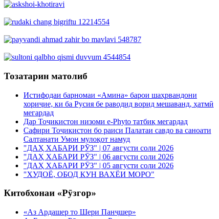
Тозатарин матолиб
Истифодаи барномаи «Амина» барои шаҳрвандони
хориҷие, ки ба Русия бе раводид ворид мешаванд, ҳатмӣ
мегардад
Дар Тоҷикистон низоми e-Phyto татбиқ мегардад
Сафири Тоҷикистон бо раиси Палатаи савдо ва саноати
Салтанати Умон мулоқот намуд
"ДАҲ ХАБАРИ РӮЗ" | 07 августи соли 2026
"ДАҲ ХАБАРИ РӮЗ" | 06 августи соли 2026
"ДАҲ ХАБАРИ РӮЗ" | 05 августи соли 2026
"ХУДОЁ, ОБОД КУН ВАХЁИ МОРО"
Китобхонаи «Рӯзгор»
«Аз Ардашер то Шери Панҷшер»