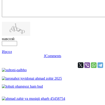
навсозӣ
Ирсол
JComments