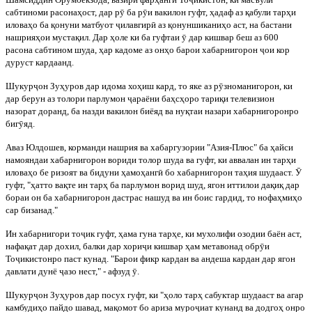
сабтиноми расона
ҳ
ост, дар р
ӯ
ба р
ӯ
и вакилон гуфт,
ҳ
адаф аз
қ
абули тар
ҳ
и
илова
ҳ
о ба
қ
онуни матбуот
ҷ
илавгир
ӣ
аз
қ
онуншикани
ҳ
о аст, на бастани
нашрия
ҳ
ои муста
қ
ил. Дар
ҳ
оле ки ба гуфтаи
ӯ
дар кишвар беш аз 600
расона сабтином шуда,
ҳ
ар кадоме аз он
ҳ
о барои х
абарнигорон
ҷ
ои кор
дуруст кардаанд.
Шукур
ҷ
он Зу
ҳ
уров дар идома хо
ҳ
иш кард, то яке аз р
ӯ
зноманигорон, ки
дар берун аз толори парлумон
ҷ
араёни ба
ҳ
с
ҳ
оро тари
қ
и телевизион
назорат доранд, ба назди вакилон биёяд ва ну
қ
таи назари хабарнигоронро
биг
ӯ
яд.
Аваз Юлдошев, корманди нашрия ва хабаргузории "Азия-Плюс" ба
ҳ
айси
намояндаи хабарнигорон вориди толор шуда ва гуфт, ки аввалан ин тар
ҳ
и
илова
ҳ
о бе ризоят ва бидуни
ҳ
амо
ҳ
анг
ӣ
бо хабарнигорон та
ҳ
ия шудааст.
Ӯ
гуфт, "
ҳ
атто ва
қ
те ин тар
ҳ
ба парлумон ворид шуд, яг
он иттилои да
қ
и
қ
дар
бораи он ба хабарнигорон дастрас нашуд ва ин боис гардид, то нофа
ҳ
ми
ҳ
о
сар бизанад."
Ин хабарнигори то
ҷ
ик гуфт,
ҳ
ама гуна тар
ҳ
е, ки мухолифи озодии баён аст,
нафа
қ
ат дар дохил, балки дар хори
ҷ
и кишвар
ҳ
ам метавонад обр
ӯ
и
То
ҷ
икистонро паст кунад. "Барои фикр кардан ва андеша кардан дар ягон
давлати дунё
ҷ
азо нест," - афзуд
ӯ
.
Шукур
ҷ
он Зу
ҳ
уров
дар посух гуфт, ки "
ҳ
оло тар
ҳ
сабуктар шудааст ва агар
камбуди
ҳ
о пайдо шавад, ма
қ
омот бо ариза муро
ҷ
иат кунанд ва додго
ҳ
онро