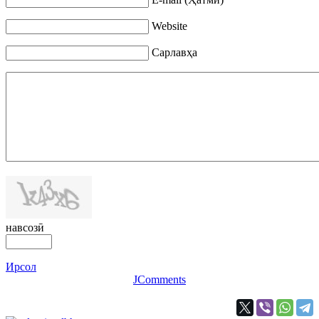
Website
Сарлавҳа
навсозӣ
Ирсол
JComments