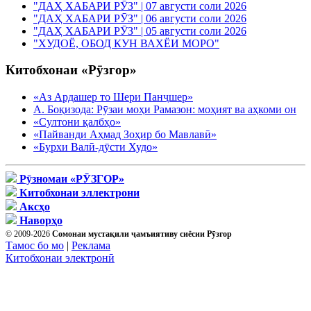
"ДАҲ ХАБАРИ РӮЗ" | 07 августи соли 2026
"ДАҲ ХАБАРИ РӮЗ" | 06 августи соли 2026
"ДАҲ ХАБАРИ РӮЗ" | 05 августи соли 2026
"ХУДОЁ, ОБОД КУН ВАХЁИ МОРО"
Китобхонаи «Рӯзгор»
«Аз Ардашер то Шери Панҷшер»
А. Боқизода: Рӯзаи моҳи Рамазон: моҳият ва аҳкоми он
«Султони қалбҳо»
«Пайванди Аҳмад Зоҳир бо Мавлавӣ»
«Бурхи Валӣ-дӯсти Худо»
Рӯзномаи «РӮЗГОР»
Китобхонаи эллектрони
Аксҳо
Наворҳо
© 2009-2026
Сомонаи мустақили ҷамъиятиву сиёсии Рӯзгор
Тамос бо мо
|
Реклама
Китобхонаи электронӣ