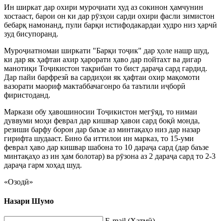
Ин ширкат дар охири муроҷиати худ аз сокинон ҳамчунин
хостааст, барои он ки дар рӯзҳои сарди охири фасли зимистон
бебарқ намонанд, пули барқи истифодакардаи худро низ ҳарчӣ
зуд бисупоранд.
Муроҷиатномаи ширкати "Барқи тоҷик" дар ҳоле нашр шуд,
ки дар як ҳафтаи ахир ҳарорати ҳаво дар пойтахт ва дигар
манотиқи Тоҷикистон тақрибан то бист дараҷа сард гардид.
Дар пайи барфрезӣ ва сардиҳои як ҳафтаи охир мақомоти
вазорати маориф мактаббачагонро ба таътили иҷборӣ
фиристоданд.
Маркази обу ҳавошиносии Тоҷикистон мегӯяд, то нимаи
дуввуми моҳи феврал дар кишвар ҳавои сард боқӣ монда,
резиши барфу борон дар баъзе аз минтақаҳо низ дар назар
гирифта шудааст. Бино ба иттилои ин марказ, то 15-уми
феврал ҳаво дар кишвар шабона то 10 дараҷа сард (дар баъзе
минтақаҳо аз ин ҳам болотар) ва рӯзона аз 2 дараҷа сард то 2-3
дараҷа гарм хоҳад шуд.
«Озодӣ»
Назари Шумо
E-mail (Ҳатмӣ)