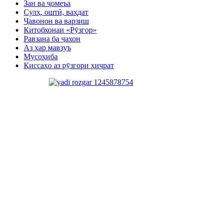
Зан ва ҷомеъа
Сулҳ, оштӣ, ваҳдат
Ҷавонон ва варзиш
Китобхонаи «Рӯзгор»
Равзана ба ҷахон
Аз ҳар мавзуъ
Мусоҳиба
Қиссаҳо аз рӯзгори ҳиҷрат