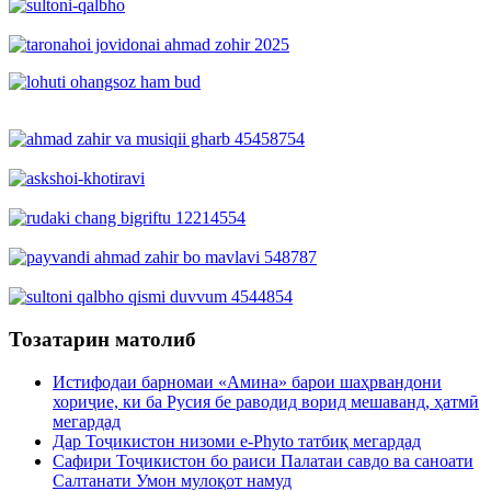
Тозатарин матолиб
Истифодаи барномаи «Амина» барои шаҳрвандони
хориҷие, ки ба Русия бе раводид ворид мешаванд, ҳатмӣ
мегардад
Дар Тоҷикистон низоми e-Phyto татбиқ мегардад
Сафири Тоҷикистон бо раиси Палатаи савдо ва саноати
Салтанати Умон мулоқот намуд