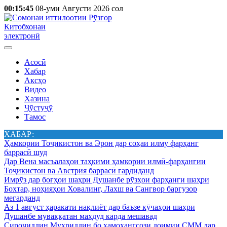
00:15:45
08-уми Августи 2026 сол
Китобхонаи
электронӣ
Асосӣ
Хабар
Аксҳо
Видео
Хазина
Ҷӯстуҷӯ
Тамос
ХАБАР:
Ҳамкории Тоҷикистон ва Эрон дар соҳаи илму фарҳанг
баррасӣ шуд
Дар Вена масъалаҳои таҳкими ҳамкории илмӣ-фарҳангии
Тоҷикистон ва Австрия баррасӣ гардиданд
Имрӯз дар боғҳои шаҳри Душанбе рӯзҳои фарҳанги шаҳри
Бохтар, ноҳияҳои Ховалинг, Лахш ва Сангвор баргузор
мегарданд
Аз 1 август ҳаракати нақлиёт дар баъзе кӯчаҳои шаҳри
Душанбе муваққатан маҳдуд карда мешавад
Сироҷиддин Муҳриддин бо ҳамоҳангсози доимии СММ дар