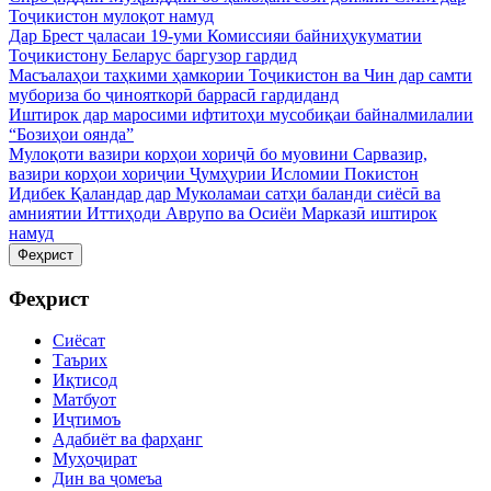
Тоҷикистон мулоқот намуд
Дар Брест ҷаласаи 19-уми Комиссияи байниҳукуматии
Тоҷикистону Беларус баргузор гардид
Масъалаҳои таҳкими ҳамкории Тоҷикистон ва Чин дар самти
мубориза бо ҷинояткорӣ баррасӣ гардиданд
Иштирок дар маросими ифтитоҳи мусобиқаи байналмилалии
“Бозиҳои оянда”
Мулоқоти вазири корҳои хориҷӣ бо муовини Сарвазир,
вазири корҳои хориҷии Ҷумҳурии Исломии Покистон
Идибек Қаландар дар Муколамаи сатҳи баланди сиёсӣ ва
амниятии Иттиҳоди Аврупо ва Осиёи Марказӣ иштирок
намуд
Феҳрист
Феҳрист
Сиёсат
Таърих
Иқтисод
Матбуот
Иҷтимоъ
Адабиёт ва фарҳанг
Муҳоҷират
Дин ва ҷомеъа