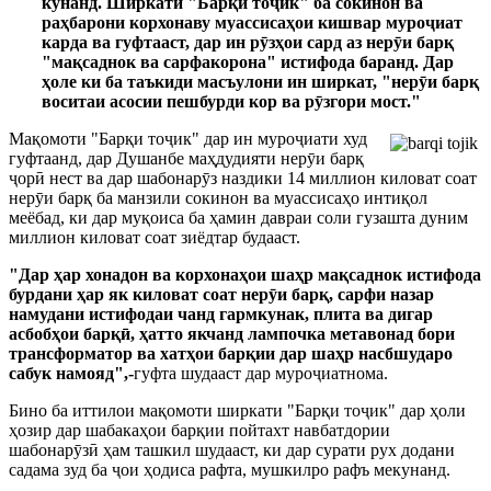
кунанд. Ширкати "Барқи тоҷик" ба сокинон ва
раҳбарони корхонаву муассисаҳои кишвар муроҷиат
карда ва гуфтааст, дар ин рӯзҳои сард аз нерӯи барқ
"мақсаднок ва сарфакорона" истифода баранд. Дар
ҳоле ки ба таъкиди масъулони ин ширкат, "нерӯи барқ
воситаи асосии пешбурди кор ва рӯзгори мост."
Мақомоти "Барқи тоҷик" дар ин муроҷиати худ
гуфтаанд, дар Душанбе маҳдудияти нерӯи барқ
ҷорӣ нест ва дар шабонарӯз наздики 14 миллион киловат соат
нерӯи барқ ба манзили сокинон ва муассисаҳо интиқол
меёбад, ки дар муқоиса ба ҳамин давраи соли гузашта дуним
миллион киловат соат зиёдтар будааст.
"Дар ҳар хонадон ва корхонаҳои шаҳр мақсаднок истифода
бурдани ҳар як киловат соат нер
ӯ
и барқ, сарфи назар
намудани истифодаи чанд гармкунак, плита ва дигар
асбобҳои барқ
ӣ
, ҳатто якчанд лампочка метавонад бори
трансформатор ва хатҳои барқии дар шаҳр насбшударо
сабук намояд",-
гуфта шудааст дар муроҷиатнома.
Бино ба иттилои мақомоти ширкати "Барқи тоҷик" дар ҳоли
ҳозир дар шабакаҳои барқии пойтахт навбатдории
шабонарӯзӣ ҳам ташкил шудааст, ки дар сурати рух додани
садама зуд ба ҷои ҳодиса рафта, мушкилро рафъ мекунанд.