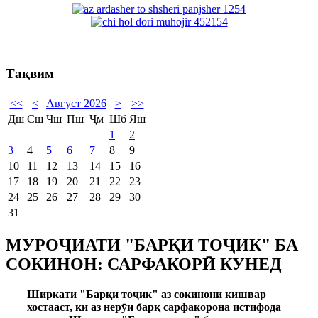
Тақвим
<<
<
Август 2026
>
>>
Дш
Сш
Чш
Пш
Ҷм
Шб
Яш
1
2
3
4
5
6
7
8
9
10
11
12
13
14
15
16
17
18
19
20
21
22
23
24
25
26
27
28
29
30
31
МУРОҶИАТИ "БАРҚИ ТОҶИК" БА
СОКИНОН: САРФАКОРӢ КУНЕД
Ширкати "Барқи тоҷик" аз сокинони кишвар
хостааст, ки аз нерӯи барқ сарфакорона истифода