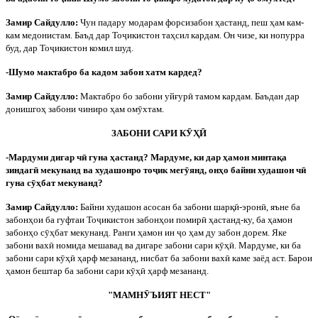
Замир Сайдулло:
Чун падару модарам форсизабон ҳастанд, пеш ҳам кам-
кам медонистам. Баъд дар То
ҷ
икистон таҳсил кардам. Он чизе, ки нопурра
буд, дар То
ҷ
икистон комил шуд.
-Шумо мактабро ба кадом забон хатм кардед?
Замир Сайдулло:
Мактабро бо забони уйғур
ӣ
тамом кардам. Баъдан дар
донишгоҳ забони чиниро ҳам ом
ӯ
хтам.
ЗАБОНИ САРИ К
Ӯ
Ҳ
Ӣ
-Мардуми дигар ч
ӣ
гуна ҳастанд? Мардуме, ки дар ҳамон минтақа
зиндаг
ӣ
мекунанд ва худашонро то
ҷ
ик мег
ӯ
янд, онҳо байни худашон ч
ӣ
гуна с
ӯ
ҳбат мекунанд?
Замир Сайдулло:
Байни худашон асосан ба забони шарқ
ӣ
-эрон
ӣ
, яъне ба
забонҳои ба гуфтаи То
ҷ
икистон забонҳои помир
ӣ
ҳастанд-ку, ба ҳамон
забонҳо с
ӯ
ҳбат мекунанд. Ранги ҳамон ин
ҷ
о ҳам ду забон дорем. Яке
забони вах
ӣ
номида мешавад ва дигаре забони сари к
ӯ
ҳ
ӣ
. Мардуме, ки ба
забони сари к
ӯ
ҳ
ӣ
ҳарф мезананд, нисбат ба забони вах
ӣ
каме заёд аст. Барои
ҳамон бештар ба забони сари к
ӯ
ҳ
ӣ
ҳарф мезананд.
"МАМН
Ӯ
ЪИЯТ НЕСТ"