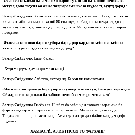
-Оё ашёи таълим
ӣ
ва заминаҳо барои гузаштан ба забони то
ҷ
ик
ӣ
, ки
мег
ӯ
ед ҳоло таҳсил ба он ба таври расм
ӣ
и
ҷ
оза шудааст, ву
ҷ
уд дорад?
Замир Сайдулло:
Аз лиҳози сиёс
ӣ
ягон мамн
ӯ
ъияте нест. Танҳо барои он
ки мо ин забон аз тадрис қариб 80 сол шуд, ки бардошта шудааст, ҳозир
муаллиму китоб, ҳамин ду душвор
ӣ
дорем. Мо ҳамин чизро тайёр карда
истодаем.
-Яъне, ки талошҳо барои дубора барқарор кардани забон ва забони
таҳсил шур
ӯ
ъ шудааст ва идома дорад?
Замир Сайдулло:
Бале, бале...
- Худи мардум ҳам инро мехоҳанд?
Замир Сайдулло:
Албатта, мехоҳанд. Барои ч
ӣ
намехоҳанд.
-Масалан, маъракаҳо баргузор мекунанд, мисли т
ӯ
й, базмҳои хурсанд
ӣ
.
Оё дар он
ҷ
о таронаҳо ба забони то
ҷ
ик
ӣ
ҳам и
ҷ
ро мешавад?
Замир Сайдулло:
Бисёр аст. Нисбат ба забонҳои маҳалл
ӣ
таронаҳо ба
форс
ӣ
зиёдтар аст. Таронаҳои бисёр қадим
ӣ
. Мумкин аст, акнун дар
То
ҷ
икистон пайдо намешаванд. Аммо дар ин
ҷ
о дар байни мардум ҳифз
шудааст.
ҲАМКОР
Ӣ
: АЗ ИҚТИСОД ТО ФАРҲАНГ