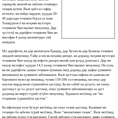
сариқул
ӣ
, вахон
ӣ
ва забони то
ҷ
икиро
таҳқиқ кунем. Вале қабл аз сафар
иттилое, ки пайдо кардем, ҳудуди 30-
40 дарсади то
ҷ
икон берун аз хоки
Тошқурғон ё ки ноҳияи мухтори
то
ҷ
икони Чин иқомат мекунанд. Дар
ҷ
усту
ҷ
ӯ
ва дарёфти то
ҷ
икони Чин мо
масофаи 4 ҳазор километрро тай
намудем.
Мо дарёфтем, ки дар вилоятҳои Ёрканд, дар Хутан ва дар Қошғар то
ҷ
икон
зиндаг
ӣ
мекунанд. Ғайр аз ин як ноҳияи дигаре, ки доранд, ноҳияи мухтори
то
ҷ
икони Чин чаҳор музофоти дигари милл
ӣ
ҳам ву
ҷ
уд доштааст. Дар ин
чаҳор музофот ҳудуди 14,5 ҳазор то
ҷ
икони Чин иқомат мекунанд. Он гуна,
ки мо дарёфтем, ҳамаи то
ҷ
икон к
ӯ
шиши зиёд доранд дар ҳифзи ҳуввияти
миллиашон ва ҳуввияти забониашон. Вале муттаассифона на ҳамеша ин
барояшон муяссар мешавад, чунки 150-200 сол мешавад, ки онҳо дар
иҳотаи мардумони туркизабон ҳастанд. Ба ин сабаб он деҳоте, ки танҳо
ҳастанд ё ду-се деҳот ҳастанд, онҳо ҳуввияти забониашонро аз даст
додаанд ва имр
ӯ
з турк
ӣ
с
ӯ
ҳбат мекунанд. Худашон мег
ӯ
янд, ки “мо
то
ҷ
икони туркизабон ҳастем.”
Бо ифтихори хеле бузург мег
ӯ
янд, ки онҳо то
ҷ
ик ҳастанд. Калимаи мо
то
ҷ
икро ба забони турк
ӣ
мег
ӯ
янд. Яъне “миллатимиз та
ҷ
ик”. Вале мег
ӯ
янд,
ки забони худро гум кардаанд. Гарч
ӣ
забонро гум кардаанд, аммо ҳуввияти