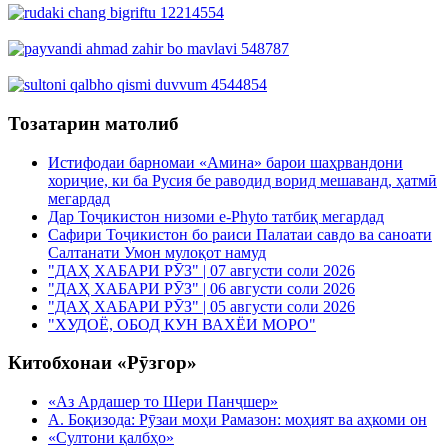
Тозатарин матолиб
Истифодаи барномаи «Амина» барои шаҳрвандони
хориҷие, ки ба Русия бе раводид ворид мешаванд, ҳатмӣ
мегардад
Дар Тоҷикистон низоми e-Phyto татбиқ мегардад
Сафири Тоҷикистон бо раиси Палатаи савдо ва саноати
Салтанати Умон мулоқот намуд
"ДАҲ ХАБАРИ РӮЗ" | 07 августи соли 2026
"ДАҲ ХАБАРИ РӮЗ" | 06 августи соли 2026
"ДАҲ ХАБАРИ РӮЗ" | 05 августи соли 2026
"ХУДОЁ, ОБОД КУН ВАХЁИ МОРО"
Китобхонаи «Рӯзгор»
«Аз Ардашер то Шери Панҷшер»
А. Боқизода: Рӯзаи моҳи Рамазон: моҳият ва аҳкоми он
«Султони қалбҳо»