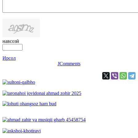
навсозӣ
Ирсол
JComments