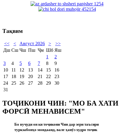
Тақвим
<<
<
Август 2026
>
>>
Дш
Сш
Чш
Пш
Ҷм
Шб
Яш
1
2
3
4
5
6
7
8
9
10
11
12
13
14
15
16
17
18
19
20
21
22
23
24
25
26
27
28
29
30
31
ТОҶИКОНИ ЧИН: "МО БА ХАТИ
ФОРСӢ МЕНАВИСЕМ"
Бо ву
ҷ
уди он ки то
ҷ
икони Чин дар зери таъсири
туркзабонҳо мондаанд, вале ҳан
ӯ
з худро то
ҷ
ик