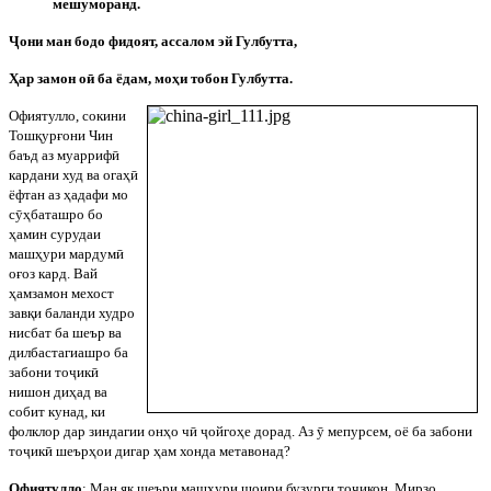
мешуморанд.
Ҷ
они ман бодо фидоят, ассалом эй Гулбутта,
Ҳар замон о
ӣ
ба ёдам, моҳи тобон Гулбутта.
Офиятулло, сокини
Тошқурғони Чин
баъд аз муарриф
ӣ
кардани худ ва огаҳ
ӣ
ёфтан аз ҳадафи мо
с
ӯ
ҳбаташро бо
ҳамин сурудаи
машҳури мардум
ӣ
оғоз кард. Вай
ҳамзамон мехост
завқи баланди худро
нисбат ба шеър ва
дилбастагиашро ба
забони то
ҷ
ик
ӣ
нишон диҳад ва
собит кунад, ки
фолклор дар зиндагии онҳо ч
ӣ
ҷ
ойгоҳе дорад. Аз
ӯ
мепурсем, оё ба забони
то
ҷ
ик
ӣ
шеърҳои дигар ҳам хонда метавонад?
Офиятулло
: Ман як шеъри машҳури шоири бузурги то
ҷ
икон, Мирзо