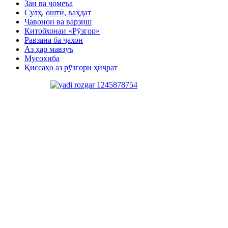
Зан ва ҷомеъа
Сулҳ, оштӣ, ваҳдат
Ҷавонон ва варзиш
Китобхонаи «Рӯзгор»
Равзана ба ҷахон
Аз ҳар мавзуъ
Мусоҳиба
Қиссаҳо аз рӯзгори ҳиҷрат