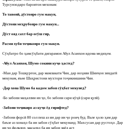
Турсунзодаро бароятон мехонам:
То тавон
ӣ
, д
ӯ
стонро гум макун,
Д
ӯ
стони меҳрубонро гум макун...
Д
ӯ
ст ояд сахт бар оғ
ӯ
ш гир,
Расми хуби то
ҷ
иконро гум макун.
С
ӯ
ҳбатро бо ҳамс
ӯ
ҳбати дигарамон Абул Асанхон идома медиҳем.
-Абул Асанхон, Шумо сокини ку
ҷ
о ҳастед?
-Ман дар Тошқурғон, дар мамлакати Чин, дар ноҳияи Шин
ҷ
он зиндаг
ӣ
мекунам, яъне Шаҳристони мухтори то
ҷ
икнишини Чин.
-Дар хона Шумо ба кадом забон с
ӯ
ҳбат мекунед?
-Бо забони маҳаллии ин
ҷ
о, бо забони сари к
ӯ
ҳ
ӣ
(сари қул
ӣ
).
-Забони то
ҷ
икиро аз ку
ҷ
о ёд гирифтед?
-Забони форс
ӣ
80 сол пеш аз ин дар ин
ҷ
о рои
ҷ
буд. Вале ҳоло ҳам дар
баъзе аз хонаҳо ба ин забон с
ӯ
ҳбат мекунанд. Махсусан дар рустоҳо. Дар
ин
ҷ
о фолклор, масалҳо ба ин забон зиёд аст.