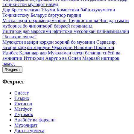
Тоҷикистон мулоқот намуд
Дар Брест ҷаласаи 19-уми Комиссияи байниҳукуматии
Тоҷикистону Беларус баргузор гардид
Масъалаҳои таҳкими ҳамкории Тоҷикистон ва Чин дар самти
мубориза бо ҷинояткорӣ баррасӣ гардиданд
Иштирок дар маросими ифтитоҳи мусобиқаи байналмилалии
“Бозиҳои оянда”
Мулоқоти вазири корҳои хориҷӣ бо муовини Сарвазир,
вазири корҳои хориҷии Ҷумҳурии Исломии Покистон
Идибек Қаландар дар Муколамаи сатҳи баланди сиёсӣ ва
амниятии Иттиҳоди Аврупо ва Осиёи Марказӣ иштирок
намуд
Феҳрист
Феҳрист
Сиёсат
Таърих
Иқтисод
Матбуот
Иҷтимоъ
Адабиёт ва фарҳанг
Муҳоҷират
Дин ва ҷомеъа