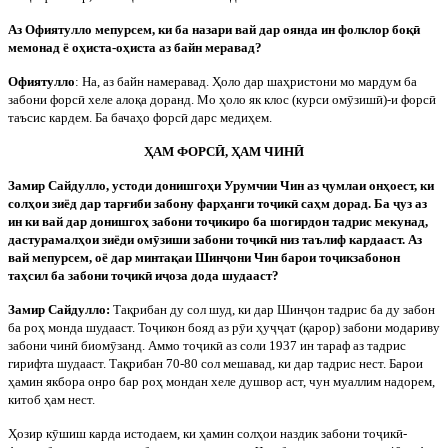
Аз Офиятулло мепурсем, ки ба назари вай дар оянда ин фолклор боқ
ӣ
мемонад ё оҳиста-оҳиста аз байн меравад?
Офиятулло
: На, аз байн намеравад. Ҳоло дар шаҳристони мо мардум ба
забони форс
ӣ
хеле алоқа доранд. Мо ҳоло як клос (курси ом
ӯ
зиш
ӣ
)-и форс
ӣ
таъсис кардем. Ба бачаҳо форс
ӣ
дарс медиҳем.
ҲАМ ФОРС
Ӣ
, ҲАМ ЧИН
Ӣ
Замир Сайдулло, устоди донишгоҳи Урумчии Чин аз
ҷ
умлаи онҳоест, ки
солҳои зиёд дар тарғиби забону фарҳанги то
ҷ
ик
ӣ
саҳм дорад. Ба
ҷ
уз аз
ин ки вай дар донишгоҳ забони то
ҷ
икиро ба шогирдон тадрис мекунад,
дастурамалҳои зиёди ом
ӯ
зиши забони то
ҷ
ик
ӣ
низ таълиф кардааст. Аз
вай мепурсем, оё дар минтақаи Шин
ҷ
они Чин барои то
ҷ
икзабонон
таҳсил ба забони то
ҷ
ик
ӣ
и
ҷ
оза дода шудааст?
Замир Сайдулло:
Тақрибан ду сол шуд, ки дар Шин
ҷ
он тадрис ба ду забон
ба роҳ монда шудааст. То
ҷ
икон бояд аз р
ӯ
и ҳу
ҷҷ
ат (қарор) забони модариву
забони чин
ӣ
биом
ӯ
занд. Аммо то
ҷ
ик
ӣ
аз соли 1937 ин тараф аз тадрис
гирифта шудааст. Тақрибан 70-80 сол мешавад, ки дар тадрис нест. Барои
ҳамин якбора онро бар роҳ мондан хеле душвор аст, чун муаллим надорем,
китоб ҳам нест.
Ҳозир к
ӯ
шиш карда истодаем, ки ҳамин солҳои наздик забони то
ҷ
ик
ӣ
-