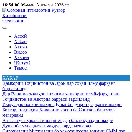
16:54:00
09-уми Августи 2026 сол
Китобхонаи
электронӣ
Асосӣ
Хабар
Аксҳо
Видео
Хазина
Ҷӯстуҷӯ
Тамос
ХАБАР:
Ҳамкории Тоҷикистон ва Эрон дар соҳаи илму фарҳанг
баррасӣ шуд
Дар Вена масъалаҳои таҳкими ҳамкории илмӣ-фарҳангии
Тоҷикистон ва Австрия баррасӣ гардиданд
Имрӯз дар боғҳои шаҳри Душанбе рӯзҳои фарҳанги шаҳри
Бохтар, ноҳияҳои Ховалинг, Лахш ва Сангвор баргузор
мегарданд
Аз 1 август ҳаракати нақлиёт дар баъзе кӯчаҳои шаҳри
Душанбе муваққатан маҳдуд карда мешавад
Сироҷиддин Муҳриддин бо ҳамоҳангсози доимии СММ дар