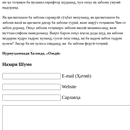
ин
ҷ
о то
ҷ
икон ба мушкил гирифтор шудаанд, чун онҳо як забони умум
ӣ
надоранд.
Як қисматашон ба забони сариқул
ӣ
с
ӯ
ҳбат мекунанд, як қисматашон ба
забони вах
ӣ
ва қисмати дигар ба забони турк
ӣ
, яъне имр
ӯ
з то
ҷ
икони Чин се
забон доранд. Онҳо забони то
ҷ
икиро забони милл
ӣ
мешиносанд, вале
муттаассифона намедонанд. Вақте барои онҳо и
ҷ
оза дода шуд, ки забони
модарии худро тадрис кунанд, суоле пеш омад, ки ба кадом забон тадрис
кунем? Аксар ба ин хулоса омаданд, ки
ба забони форс
ӣ
-то
ҷ
ик
ӣ
.
Нурмуҳаммади Холзода, «Озод
ӣ»
Назари Шумо
E-mail (Ҳатмӣ)
Website
Сарлавҳа