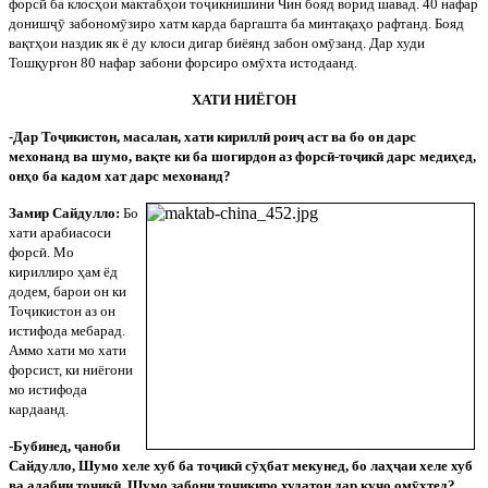
форс
ӣ
ба клосҳои мактабҳои то
ҷ
икнишини Чин бояд ворид шавад. 40 нафар
дониш
ҷ
ӯ
забоном
ӯ
зиро хатм карда баргашта ба минтақаҳо рафтанд. Бояд
вақтҳои наздик як ё ду клоси дигар биёянд забон ом
ӯ
занд. Дар худи
Тошқурғон 80 нафар забони форсиро ом
ӯ
хта истодаанд.
ХАТИ НИЁГОН
-Дар То
ҷ
икистон, масалан, хати кирилл
ӣ
рои
ҷ
аст ва бо он дарс
мехонанд ва шумо, вақте ки ба шогирдон аз форс
ӣ
-то
ҷ
ик
ӣ
дарс медиҳед,
онҳо ба кадом хат дарс мехонанд?
Замир Сайдулло:
Бо
хати арабиасоси
форс
ӣ
. Мо
кириллиро ҳам ёд
додем, барои он ки
То
ҷ
икистон аз он
истифода мебарад.
Аммо хати мо хати
форсист, ки ниёгони
мо истифода
кардаанд.
-Бубинед,
ҷ
аноби
Сайдулло, Шумо хеле хуб ба то
ҷ
ик
ӣ
с
ӯ
ҳбат мекунед, бо лаҳ
ҷ
аи хеле хуб
ва адабии то
ҷ
ик
ӣ
. Шумо забони то
ҷ
икиро худатон дар ку
ҷ
о ом
ӯ
хтед?