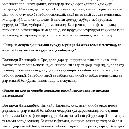
миллиашонро нигоҳ дошта, бештар
ҷ
анбаҳои фарҳангиро ҳам ҳифз
кардаанд. Масалан, дар ноҳияи Сариқул ноҳияи мухтори то
ҷ
икони Чин аст.
Дар ин
ҷ
о сурудҳо ба забони сариқул
ӣ
, вах
ӣ
ва то
ҷ
ик
ӣ
суруда мешаванд.
Ман дар т
ӯ
й ширкат доштам. Вақте ки домоду ар
ӯ
сро мебароранд,
сурудҳои “Шаҳ муборак”-ро мехонанд. Бисёр чизҳоро ҳифз кардаанд,
гарч
ӣ
забони то
ҷ
икиро намедонанд, бо ву
ҷ
уди ин сурудҳои то
ҷ
икиро г
ӯ
ш
мекунанд, месароянд ва дар барномаҳои театриашон ҳам хеле зиёд аст.
-Фикр намекунед, ки ҳамин суруду мусиқ
ӣ
ба онҳо к
ӯ
мак мекунад, то
онҳо забону миллати худро аз ёд набаранд?
Боғшоҳи Лашкарбек:
Оре, ҳоло дара
ҷ
аи шуури миллиашон хеле пеш
рафтааст ва талош мекунанд, он чизеро, ки аз даст дода буданд, дубора ёҳё
кунанд. Коре мекунанд, ки дубора к
ӯ
даконро бо забон ошно созанд, ба
забони то
ҷ
ик
ӣ
, ба забони вах
ӣ
ва забони сариқул
ӣ
китобҳо менависанд ва
дар мактаб ба к
ӯ
даконашон тадрис мекунанд.
-Барои ин кор аз
ҷ
ониби доираҳои расм
ӣ
маҳдудият мушоҳида
намешавад?
Боғшоҳи Лашкарбек:
На, хайр. Баръакс, ҳукумати Чин ба онҳо и
ҷ
оза
додааст, ки дар мактаб ба забони модарии худ дарс хонанд, яъне фанни
забону адабиёт ва фолклори худро ба ивази забони уйғур
ӣ
дар барномаҳои
таълим
ӣ
ворид кунанд. Ба онҳо гуфтаанд, ки шумо то
ҷ
ик ҳастед ва барои
ҳамин дар мактаб бояд таълими забони то
ҷ
икиро ба роҳ гузоред. Вале дар