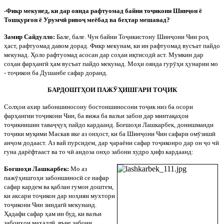
-Фикр мекунед, ки дар оянда рафтуомад байни то
ҷ
икони Шин
ҷ
он ё
Тошқурғон ё Урумч
ӣ
риво
ҷ
меёбад ва беҳтар мешавад?
Замир Сайдулло:
Бале, бале. Чун байни То
ҷ
икистону Шин
ҷ
они Чин роҳ
ҳаст, рафтуомад давом дорад. Фикр мекунам, ки ин рафтуомад вусъат пайдо
мекунад. Ҳоло рафтуомад асосан дар соҳаи иқтисод
ӣ
аст. Мумкин дар
соҳаи фарҳанг
ӣ
ҳам вусъат пайдо мекунад. Моҳи оянда гур
ӯ
ҳи ҳунарии мо
- то
ҷ
икон ба Душанбе сафар доранд.
БАРДОШТҲОИ ПАЖ
Ӯ
ҲИШГАРИ ТО
Ҷ
ИК
Солҳои ахир забоншиносону бостоншиносони то
ҷ
ик низ ба осори
фарҳангии то
ҷ
икони Чин, ба вижа ба вазъи забон дар минтақаҳои
то
ҷ
икнишин тава
ҷҷ
уҳ пайдо кардаанд. Боғшоҳи Лашкарбек, донишманди
то
ҷ
ики муқими Маскав яке аз онҳост, ки ба Шин
ҷ
они Чин сафари ом
ӯ
зиш
ӣ
ан
ҷ
ом додааст. Аз вай пурсидем, дар
ҷ
араёни сафар то
ҷ
иконро дар он
ҷ
о ч
ӣ
гуна дарёфтааст ва то ч
ӣ
андоза онҳо забони худро ҳифз кардаанд:
Боғшоҳи Лашкарбек:
Мо аз
паж
ӯ
ҳишгоҳи забоншинос
ӣ
се нафар
сафар кардем ва қаблан гумон доштем,
ки аксари то
ҷ
икон дар ноҳияи мухтори
то
ҷ
икони Чин зиндаг
ӣ
мекунанд.
Ҳадафи сафар ҳам ин буд, ки вазъи
забонҳои маҳалл
ӣ
, яъне забони