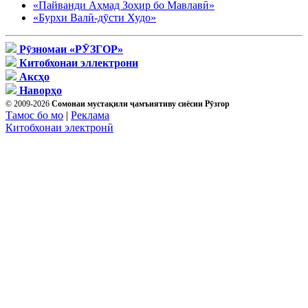
«Пайванди Аҳмад Зоҳир бо Мавлавӣ»
«Бурхи Валӣ-дӯсти Худо»
Рӯзномаи «РӮЗГОР»
Китобхонаи эллектрони
Аксҳо
Наворҳо
© 2009-2026
Сомонаи мустақили ҷамъиятиву сиёсии Рӯзгор
Тамос бо мо
|
Реклама
Китобхонаи электронӣ