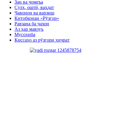
Зан ва ҷомеъа
Сулҳ, оштӣ, ваҳдат
Ҷавонон ва варзиш
Китобхонаи «Рӯзгор»
Равзана ба ҷахон
Аз ҳар мавзуъ
Мусоҳиба
Қиссаҳо аз рӯзгори ҳиҷрат