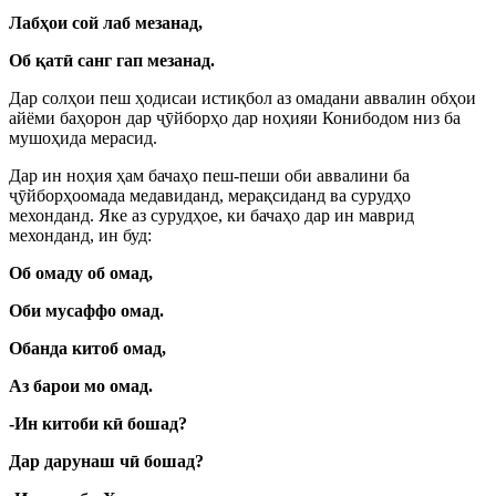
Лабҳои сой лаб мезанад,
Об қат
ӣ
санг гап мезанад.
Дар солҳои пеш ҳодисаи истиқбол аз омадани аввалин обҳои
айёми баҳорон дар
ҷ
ӯ
йборҳо дар ноҳияи Конибодом низ ба
мушоҳида мерасид.
Дар ин ноҳия ҳам бачаҳо пеш-пеши оби аввалини ба
ҷ
ӯ
йборҳоомада медавиданд, мерақсиданд ва сурудҳо
мехонданд. Яке аз сурудҳое, ки бачаҳо дар ин маврид
мехонданд, ин буд:
Об омаду об омад,
Оби мусаффо омад.
Обанда китоб омад,
Аз барои мо омад.
-Ин китоби к
ӣ
бошад?
Дар дарунаш ч
ӣ
бошад?