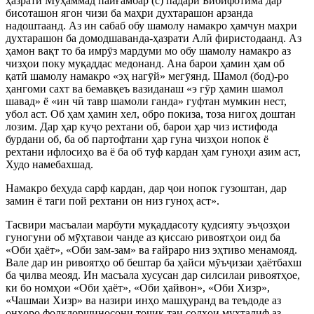
ҳазрати Муҳаммад пайғамбар (с) падари Бибифотима дар
бисоташон ягон чизи ба маҳри духтарашон арзанда
надоштаанд. Аз ин сабаб обу шамолу намакро ҳамчун маҳри
духтарашон ба домодшаванда-ҳазрати Ал
ӣ
фиристодаанд. Аз
ҳамон вақт то ба имр
ӯ
з мардуми мо обу шамолу намакро аз
чизҳои поку муқаддас медонанд. Ана барои ҳамин ҳам об
қат
ӣ
шамолу намакро «эҳ наг
ӯ
й» мег
ӯ
янд. Шамол (бод)-ро
ҳангоми сахт ва бемавқеъ вазиданаш «э г
ӯ
р ҳамин шамол
шавад» ё «ин ч
ӣ
тавр шамоли ганда» гуфтан мумкин нест,
убол аст. Об ҳам ҳамин хел, обро покиза, тоза нигоҳ доштан
лозим. Дар ҳар ку
ҷ
о рехтани об, барои ҳар чиз истифода
бурдани об, ба об партофтани ҳар гуна чизҳои нопок ё
рехтани ифлосиҳо ва ё ба об туф кардан ҳам гуноҳи азим аст,
Худо намебахшад.
Намакро беҳуда сарф кардан, дар
ҷ
ои нопок гузоштан, дар
замин ё таги пой рехтани он низ гуноҳ аст».
Тасвири масъалаи марбути муқаддасоту қудсияту эъ
ҷ
озҳои
гуногуни об м
ӯ
ҳтавои чанде аз қиссаю ривоятҳои оид ба
«Оби ҳаёт», «Оби зам-зам» ва ғайраро низ эҳтиво менамояд.
Вале дар ин ривоятҳо об бештар ба ҳайси м
ӯ
ъ
ҷ
изаи ҳаётбахш
ба
ҷ
илва меояд. Ин масъала хусусан дар силсилаи ривоятҳое,
ки бо номҳои «Оби ҳаёт», «Оби ҳайвон», «Оби Хизр»,
«Чашмаи Хизр» ва назири инҳо машҳуранд ва теъдоде аз
онҳоро фолклоршиносони то
ҷ
ик таи солҳои мухталиф аз