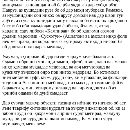
мин
ҷ
умла, аз пошидани об ба р
ӯ
и якдигар дар субҳи р
ӯ
зи
Навр
ӯ
з, аз кушодани р
ӯ
за бо об дар моҳи мубораки Рамазон,
аз н
ӯ
шонидани оби никоҳ ба ар
ӯ
су домоди нав дар шаби т
ӯ
и
ар
ӯ
с
ӣ
, аз ғусл кунонидани зану шавҳари ба истилоҳ «роҳашон
баста» бо оби «дамдодашуда» ё оби «қайтарма», аз тар
кардани сару либоси «Кампирак» бо об ҳангоми созмон
додани маросими «Сусхотун» (Ашаглон) ва амсоли инҳо фоли
нек мегиранд, ин корҳо низ аз эҳтирому эътиқоди нисбат ба
об доштаи онҳо дарак медиҳад.
Умуман, эҳтироми об дар назди мардум хеле баланд аст.
Одамон обро низ монанди замин, офтоб, оташ, ҳаво ва амсоли
инҳо ҳамеша муқаддас медоранд ва ар
ҷ
мегузоранд ва
қудсияту эъ
ҷ
озҳои онро пок нигоҳ медоранд. Бо эҳтимоли
зиёд метавон гуфт, ки «Суруди об», ки мутааллиқ ба фолклори
то
ҷ
икони Афғонистон мебошад, низ маҳз дар заминаи файзу
баракати ҳамин эҳтирому эътиқод ва гиромидошти об аз
ҷ
ониби одамон ба дунё омадааст.
Дар суруди мазкур объекти тасвир аз ибтидо то интиҳо об аст,
яъне таърифу ситоиши қудсият ва эъ
ҷ
озу вижагиҳои об, ки аз
забони худи об -қаҳрамони лирик
ӣ
сурат мегирад, мазмуну
мундари
ҷ
аи сурудро ташкил менамояд. Ба матни суруд
мутава
ҷҷ
еҳ мешавем: