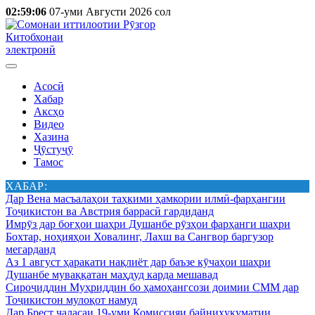
02:59:06
07-уми Августи 2026 сол
Китобхонаи
электронӣ
Асосӣ
Хабар
Аксҳо
Видео
Хазина
Ҷӯстуҷӯ
Тамос
ХАБАР:
Дар Вена масъалаҳои таҳкими ҳамкории илмӣ-фарҳангии
Тоҷикистон ва Австрия баррасӣ гардиданд
Имрӯз дар боғҳои шаҳри Душанбе рӯзҳои фарҳанги шаҳри
Бохтар, ноҳияҳои Ховалинг, Лахш ва Сангвор баргузор
мегарданд
Аз 1 август ҳаракати нақлиёт дар баъзе кӯчаҳои шаҳри
Душанбе муваққатан маҳдуд карда мешавад
Сироҷиддин Муҳриддин бо ҳамоҳангсози доимии СММ дар
Тоҷикистон мулоқот намуд
Дар Брест ҷаласаи 19-уми Комиссияи байниҳукуматии