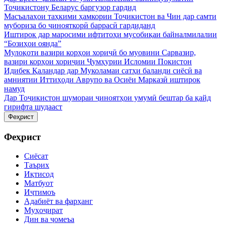
Тоҷикистону Беларус баргузор гардид
Масъалаҳои таҳкими ҳамкории Тоҷикистон ва Чин дар самти
мубориза бо ҷинояткорӣ баррасӣ гардиданд
Иштирок дар маросими ифтитоҳи мусобиқаи байналмилалии
“Бозиҳои оянда”
Мулоқоти вазири корҳои хориҷӣ бо муовини Сарвазир,
вазири корҳои хориҷии Ҷумҳурии Исломии Покистон
Идибек Қаландар дар Муколамаи сатҳи баланди сиёсӣ ва
амниятии Иттиҳоди Аврупо ва Осиёи Марказӣ иштирок
намуд
Дар Тоҷикистон шумораи ҷиноятҳои умумӣ бештар ба қайд
гирифта шудааст
Феҳрист
Феҳрист
Сиёсат
Таърих
Иқтисод
Матбуот
Иҷтимоъ
Адабиёт ва фарҳанг
Муҳоҷират
Дин ва ҷомеъа