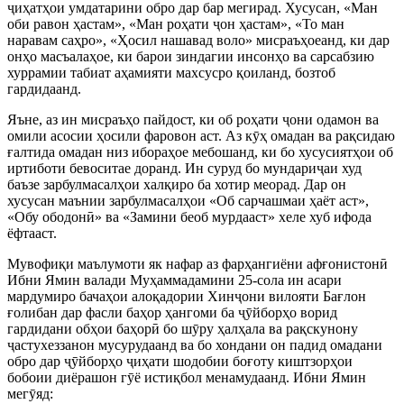
ҷ
иҳатҳои умдатарини обро дар бар мегирад. Хусусан, «Ман
оби равон ҳастам», «Ман роҳати
ҷ
он ҳастам», «То ман
наравам саҳро», «Ҳосил нашавад воло» мисраъҳоеанд, ки дар
онҳо масъалаҳое, ки барои зиндагии инсонҳо ва сарсабзию
хуррамии табиат аҳамияти махсусро қоиланд, бозтоб
гардидаанд.
Яъне, аз ин мисраъҳо пайдост, ки об роҳати
ҷ
они одамон ва
омили асосии ҳосили фаровон аст. Аз к
ӯ
ҳ омадан ва рақсидаю
ғалтида омадан низ ибораҳое мебошанд, ки бо хусусиятҳои об
иртиботи бевоситае доранд. Ин суруд бо мундари
ҷ
аи худ
баъзе зарбулмасалҳои халқиро ба хотир меорад. Дар он
хусусан маънии зарбулмасалҳои «Об сарчашмаи ҳаёт аст»,
«Обу ободон
ӣ
» ва «Замини беоб мурдааст» хеле хуб ифода
ёфтааст.
Мувофиқи маълумоти як нафар аз фарҳангиёни афғонистон
ӣ
Ибни Ямин валади Муҳаммадамини 25-сола ин асари
мардумиро бачаҳои алоқадории Хин
ҷ
они вилояти Бағлон
ғолибан дар фасли баҳор ҳангоми ба
ҷ
ӯ
йборҳо ворид
гардидани обҳои баҳор
ӣ
бо ш
ӯ
ру ҳалҳала ва рақскунону
ҷ
астухеззанон мусурудаанд ва бо хондани он падид омадани
обро дар
ҷ
ӯ
йборҳо
ҷ
иҳати шодобии боғоту киштзорҳои
бобоии диёрашон г
ӯ
ё истиқбол менамудаанд. Ибни Ямин
мег
ӯ
яд: