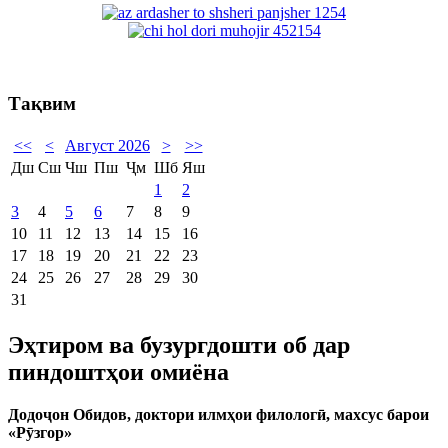
Тақвим
<<
<
Август 2026
>
>>
Дш
Сш
Чш
Пш
Ҷм
Шб
Яш
1
2
3
4
5
6
7
8
9
10
11
12
13
14
15
16
17
18
19
20
21
22
23
24
25
26
27
28
29
30
31
Эҳтиром ва бузургдошти об дар
пиндоштҳои омиёна
Додо
ҷ
он Обидов, доктори илмҳои филолог
ӣ,
махсус барои
«Р
ӯ
згор»