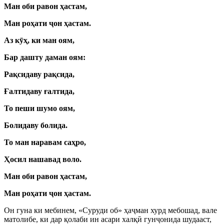
Ман оби равон ҳастам,
Ман роҳати
ҷ
он ҳастам.
Аз к
ӯ
ҳ, ки ман оям,
Бар дашту даман оям:
Рақсидаву рақсида,
Ғалтидаву ғалтида,
То пеши шумо оям,
Болидаву болида.
То ман наравам саҳро,
Ҳосил нашавад воло.
Ман оби равон ҳастам,
Ман роҳати
ҷ
он ҳастам.
Он гуна ки мебинем, «Суруди об» ҳа
ҷ
ман хурд мебошад, вале
матолибе, ки дар қолаби ин асари халқ
ӣ
гун
ҷ
онида шудааст,