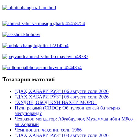
Тозатарин матолиб
"ДАҲ ХАБАРИ РӮЗ" | 06 августи соли 2026
"ДАҲ ХАБАРИ РӮЗ" | 05 августи соли 2026
"ХУДОЁ, ОБОД КУН ВАХЁИ МОРО"
Пули рақамӣ (CBDC): Оё пулҳои коғазӣ ба таърих
месупоранд?
Чеҳраҳои мондагор: Абуабдуллоҳ Муҳаммад ибни Мӯсо
ал-Хоразмӣ
Чемпионати ҷаҳонии соли 1966
"ДАҲ ХАБАРИ РӮЗ" | 03 августи соли 2026