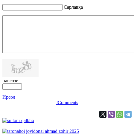
Сарлавҳа
навсозӣ
Ирсол
JComments