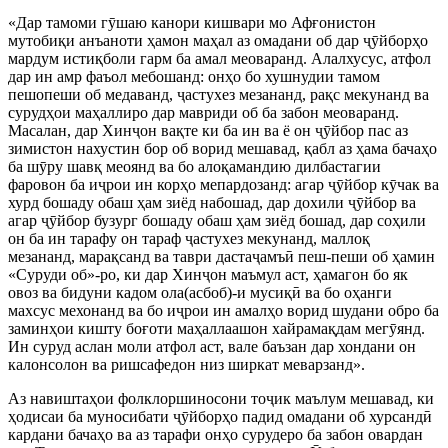
«Дар тамоми г
ӯ
шаю канори кишвари мо Афғонистон
мутобиқи анъаноти ҳамон маҳал аз омадани об дар
ҷ
ӯ
йборҳо
мардум истиқболи гарм ба амал меоваранд. Алалхусус, атфол
дар ин амр фаъол мебошанд: онҳо бо хушнудии тамом
пешопеши об медаванд,
ҷ
астухез мезананд, рақс мекунанд ва
сурудҳои маҳаллиро дар мавриди об ба забон меоваранд.
Масалан, дар Хин
ҷ
он вақте ки ба ин ва ё он
ҷ
ӯ
йбор пас аз
зимистон нахустин бор об ворид мешавад, қабл аз ҳама бачаҳо
ба ш
ӯ
ру шавқ меоянд ва бо алоқамандию дилбастагии
фаровон ба и
ҷ
рои ин корҳо мепардозанд: агар
ҷ
ӯ
йбор к
ӯ
чак ва
хурд бошаду обаш ҳам зиёд набошад, дар дохили
ҷ
ӯ
йбор ва
агар
ҷ
ӯ
йбор бузург бошаду обаш ҳам зиёд бошад, дар соҳили
он ба ин тарафу он тараф
ҷ
астухез мекунанд, маллоқ
мезананд, марақсанд ва таври даста
ҷ
амъ
ӣ
пеш-пеши об ҳамин
«Суруди об»-ро, ки дар Хин
ҷ
он маъмул аст, ҳамагон бо як
овоз ва бидуни кадом ола(асбоб)-и мусиқ
ӣ
ва бо оҳанги
махсус мехонанд ва бо и
ҷ
рои ин амалҳо ворид шудани обро ба
заминҳои кишту боғоти маҳаллаашон хайрамақдам мег
ӯ
янд.
Ин суруд аслан моли атфол аст, вале баъзан дар хондани он
калонсолон ва ришсафедон низ ширкат меварзанд».
Аз навиштаҳои фолклоршиносони то
ҷ
ик маълум мешавад, ки
ҳодисаи ба муносибати
ҷ
ӯ
йборҳо падид омадани об хурсанд
ӣ
кардани бачаҳо ва аз тарафи онҳо сурудеро ба забон овардан