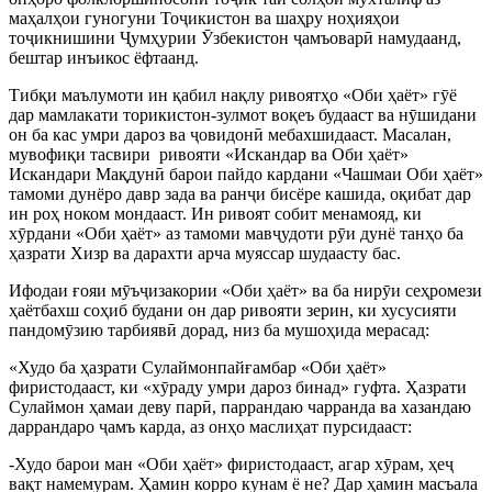
маҳалҳои гуногуни То
ҷ
икистон ва шаҳру ноҳияҳои
то
ҷ
икнишини
Ҷ
умҳурии
Ӯ
збекистон
ҷ
амъовар
ӣ
намудаанд,
бештар инъикос ёфтаанд.
Тибқи маълумоти ин қабил нақлу ривоятҳо «Оби ҳаёт» г
ӯ
ё
дар мамлакати торикистон-зулмот воқеъ будааст ва н
ӯ
шидани
он ба кас умри дароз ва
ҷ
овидон
ӣ
мебахшидааст. Масалан,
мувофиқи тасвири ривояти «Искандар ва Оби ҳаёт»
Искандари Мақдун
ӣ
барои пайдо кардани «Чашмаи Оби ҳаёт»
тамоми дунёро давр зада ва ран
ҷ
и бисёре кашида, оқибат дар
ин роҳ ноком мондааст. Ин ривоят собит менамояд, ки
х
ӯ
рдани «Оби ҳаёт» аз тамоми мав
ҷ
удоти р
ӯ
и дунё танҳо ба
ҳазрати Хизр ва дарахти арча муяссар шудаасту бас.
Ифодаи ғояи м
ӯ
ъ
ҷ
изакории «Оби ҳаёт» ва ба нир
ӯ
и сеҳромези
ҳаётбахш соҳиб будани он дар ривояти зерин, ки хусусияти
пандом
ӯ
зию тарбияв
ӣ
дорад, низ ба мушоҳида мерасад:
«Худо ба ҳазрати Сулаймонпайғамбар «Оби ҳаёт»
фиристодааст, ки «х
ӯ
раду умри дароз бинад» гуфта. Ҳазрати
Сулаймон ҳамаи деву пар
ӣ
, паррандаю чарранда ва хазандаю
даррандаро
ҷ
амъ карда, аз онҳо маслиҳат пурсидааст:
-Худо барои ман «Оби ҳаёт» фиристодааст, агар х
ӯ
рам, ҳе
ҷ
вақт намемурам. Ҳамин корро кунам ё не? Дар ҳамин масъала