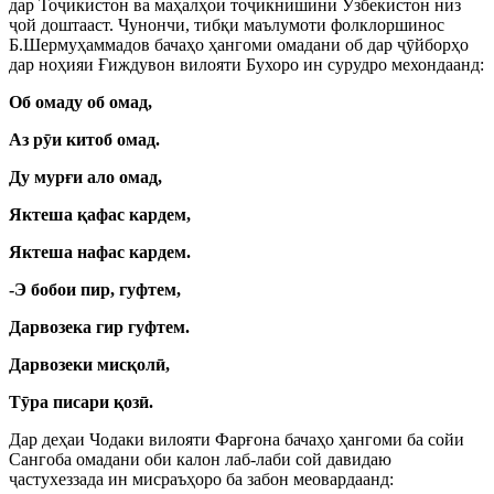
дар То
ҷ
икистон ва маҳалҳои то
ҷ
икнишини
Ӯ
збекистон низ
ҷ
ой доштааст. Чунончи, тибқи маълумоти фолклоршинос
Б.Шермуҳаммадов бачаҳо ҳангоми омадани об дар
ҷ
ӯ
йборҳо
дар ноҳияи Ғиждувон вилояти Бухоро ин сурудро мехондаанд:
Об омаду об омад,
Аз р
ӯ
и китоб омад.
Ду мурғи ало омад,
Яктеша қафас кардем,
Яктеша нафас кардем.
-Э бобои пир, гуфтем,
Дарвозека гир гуфтем.
Дарвозеки мисқол
ӣ
,
Т
ӯ
ра писари қоз
ӣ
.
Дар деҳаи Чодаки вилояти Фарғона бачаҳо ҳангоми ба сойи
Сангоба омадани оби калон лаб-лаби сой давидаю
ҷ
астухеззада ин мисраъҳоро ба забон меовардаанд: