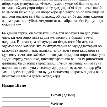
ибораҳоро мешунавад: «Илоҳо, умрат умри об барин дароз
шавад», «Худо умри обро ба ту диҳад», «Об барин азиз шав
ӣ
»
ва амсоли инҳо. Чунин ибораҳоро дар вақти бо об ш
ӯ
ёнидани
дастони одамон ва ё ба истилоҳ, об рехтан ба дастони одамон
дар маъракаҳо, т
ӯ
йҳо, меҳмониҳо ва ғайра низ бисёр шунидан
мумкин аст.
Ба ҳамин тариқ, об моҳиятан неъмати бебаҳост ва дар дунё
чизе, ки
ҷ
ои онро иваз карда метавониста бошад, ву
ҷ
уд
надорад. Воқеан ҳам об м
ӯ
ъ
ҷ
изаи беҳамтост. Ин аст, ки
одамон обро ҳамчун яке аз муҳимтарин ва муқаддастарин бо
камоли эҳтиром парастидаанд, аз он ар
ҷ
гузор
ӣ
кардаанд ва
қудсияту эъ
ҷ
озҳои ҳаётбахши зиндагиофарини онро тавассути
э
ҷ
оди суруду таронаҳо, қиссаву афсонаҳо ва нақлу ривоятҳои
дилпазир ба ситоиш гирифтаанд. Гумон меравад, ки ин гуна
парастиш ва ин гуна ситоишу ар
ҷ
гузор
ӣ
то даме, ки дар р
ӯ
и
замин ҳаёт-зиндаг
ӣ
арзи ву
ҷ
уд менамояд, шарафмандона ва бо
шоистагии тамом давом хоҳад кард.
Назари Шумо
E-mail (Ҳатмӣ)
Website