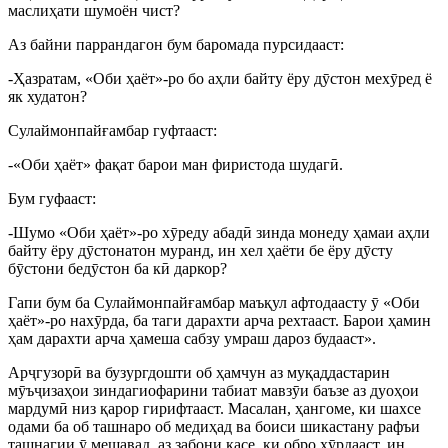
маслиҳати шумоён чист?
Аз байни паррандагон бум баромада пурсидааст:
-Ҳазратам, «Оби ҳаёт»-ро бо аҳли байту ёру д
ӯ
стон мех
ӯ
ред ё
як худатон?
Сулаймонпайғамбар гуфтааст:
-«Оби ҳаёт» фақат барои ман фиристода шудаг
ӣ
.
Бум гуфааст:
-Шумо «Оби ҳаёт»-ро х
ӯ
реду абад
ӣ
зинда монеду ҳамаи аҳли
байту ёру д
ӯ
стонатон муранд, ин хел ҳаёти бе ёру д
ӯ
сту
б
ӯ
стони бед
ӯ
стон ба к
ӣ
даркор?
Гапи бум ба Сулаймонпайғамбар маъқул афтодаасту
ӯ
«Оби
ҳаёт»-ро нах
ӯ
рда, ба таги дарахти арча рехтааст. Барои ҳамин
ҳам дарахти арча ҳамеша сабзу умраш дароз будааст».
Ар
ҷ
гузор
ӣ
ва бузургдошти об ҳамчун аз муқаддастарин
м
ӯ
ъ
ҷ
изаҳои зиндагиофарини табиат мавз
ӯ
и баъзе аз дуоҳои
мардум
ӣ
низ қарор гирифтааст. Масалан, ҳангоме, ки шахсе
одами ба об ташнаро об медиҳад ва боиси шикастану рафъи
ташнагии
ӯ
мешавад, аз забони касе, ки обро х
ӯ
рдааст, ин