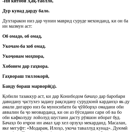
-Ин китоби Ҳақ-таолло,
Дур кунад дарду бало.
Духтаракон низ дар чунин маврид суруде мехонданд, ки он ба
ин мазмун аст:
Об омадо, об омад,
Укочам-ба хоб омад.
Уко
ҷ
онам моҳпора,
Хобонем дар гаҳвора.
Гаҳвораш тиллокор
ӣ
,
Банду бораш марвор
ӣ
(д).
Қобили тазаккур аст, ки дар Конибодом бачаҳо дар баробари
давидану
ҷ
астухез задану рақсидану сурудхон
ӣ
карданҳо як-ду
амали дигарро низ ба муносибати ба
ҷ
ӯ
йборҳо омадани оби
аввалин ба
ҷ
о меоварданд, ки он аз б
ӯ
сидани сари об ва бо
оби кафколуду лойолуд шустани дасту р
ӯ
яшон иборат буд.
Бачаҳо бо и
ҷ
рои ин амал ҳар хел орзуҳо мекарданд. Масалан,
яке мегуфт: «Модарам, Илоҳо, укоча таваллуд кунад». Дуюм
ӣ