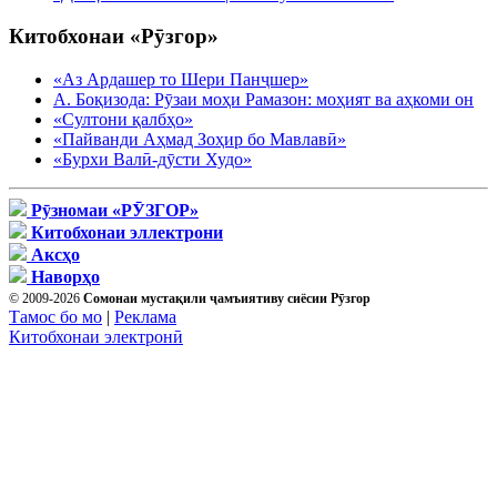
Китобхонаи «Рӯзгор»
«Аз Ардашер то Шери Панҷшер»
А. Боқизода: Рӯзаи моҳи Рамазон: моҳият ва аҳкоми он
«Султони қалбҳо»
«Пайванди Аҳмад Зоҳир бо Мавлавӣ»
«Бурхи Валӣ-дӯсти Худо»
Рӯзномаи «РӮЗГОР»
Китобхонаи эллектрони
Аксҳо
Наворҳо
© 2009-2026
Сомонаи мустақили ҷамъиятиву сиёсии Рӯзгор
Тамос бо мо
|
Реклама
Китобхонаи электронӣ