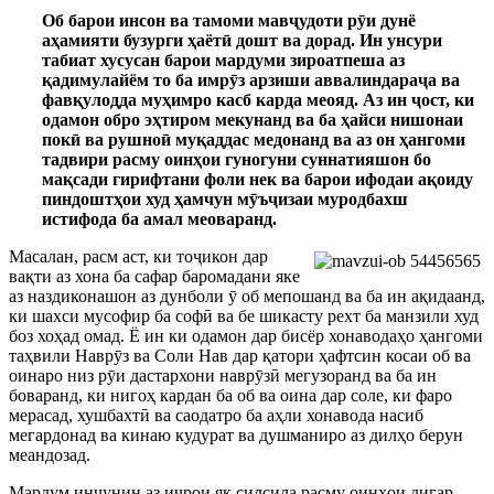
Об барои инсон ва тамоми мав
ҷ
удоти р
ӯ
и дунё
аҳамияти бузурги ҳаёт
ӣ
дошт ва дорад. Ин унсури
табиат хусусан барои мардуми зироатпеша аз
қадимулайём то ба имр
ӯ
з арзиши аввалиндара
ҷ
а ва
фавқулодда муҳимро касб карда меояд. Аз ин
ҷ
ост, ки
одамон обро эҳтиром мекунанд ва ба ҳайси нишонаи
пок
ӣ
ва рушно
ӣ
муқаддас медонанд ва аз он ҳангоми
тадвири расму оинҳои гуногуни суннатияшон бо
мақсади гирифтани фоли нек ва барои ифодаи ақоиду
пиндоштҳои худ ҳамчун м
ӯ
ъ
ҷ
изаи муродбахш
истифода ба амал меоваранд.
Масалан, расм аст, ки то
ҷ
икон дар
вақти аз хона ба сафар баромадани яке
аз наздиконашон аз дунболи
ӯ
об мепошанд ва ба ин ақидаанд,
ки шахси мусофир ба соф
ӣ
ва бе шикасту рехт ба манзили худ
боз хоҳад омад. Ё ин ки одамон дар бисёр хонаводаҳо ҳангоми
таҳвили Навр
ӯ
з ва Соли Нав дар қатори ҳафтсин косаи об ва
оинаро низ р
ӯ
и дастархони навр
ӯ
з
ӣ
мегузоранд ва ба ин
боваранд, ки нигоҳ кардан ба об ва оина дар соле, ки фаро
мерасад, хушбахт
ӣ
ва саодатро ба аҳли хонавода насиб
мегардонад ва кинаю кудурат ва душманиро аз дилҳо берун
меандозад.
Мардум инчунин аз и
ҷ
рои як силсила расму оинҳои дигар,