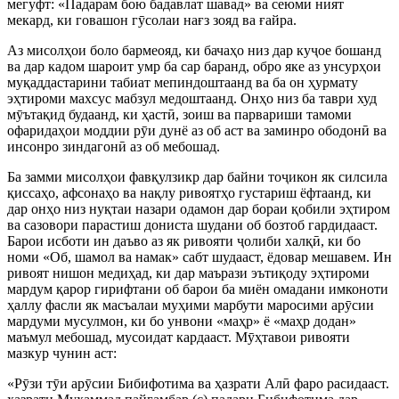
мегуфт: «Падарам бою бадавлат шавад» ва сеюм
ӣ
ният
мекард, ки говашон г
ӯ
солаи нағз зояд ва ғайра.
Аз мисолҳои боло бармеояд, ки бачаҳо низ дар ку
ҷ
ое бошанд
ва дар кадом шароит умр ба сар баранд, обро яке аз унсурҳои
муқаддастарини табиат мепиндоштаанд ва ба он ҳурмату
эҳтироми махсус мабзул медоштаанд. Онҳо низ ба таври худ
м
ӯ
ътақид будаанд, ки ҳаст
ӣ
, зоиш ва парвариши тамоми
офаридаҳои моддии р
ӯ
и дунё аз об аст ва заминро ободон
ӣ
ва
инсонро зиндагон
ӣ
аз об мебошад.
Ба замми мисолҳои фавқулзикр дар байни то
ҷ
икон як силсила
қиссаҳо, афсонаҳо ва нақлу ривоятҳо густариш ёфтаанд, ки
дар онҳо низ нуқтаи назари одамон дар бораи қобили эҳтиром
ва сазовори парастиш дониста шудани об бозтоб гардидааст.
Барои исботи ин даъво аз як ривояти
ҷ
олиби халқ
ӣ
, ки бо
номи «Об, шамол ва намак» сабт шудааст, ёдовар мешавем. Ин
ривоят нишон медиҳад, ки дар маърази эътиқоду эҳтироми
мардум қарор гирифтани об барои ба миён омадани имконоти
ҳаллу фасли як масъалаи муҳими марбути маросими ар
ӯ
сии
мардуми мусулмон, ки бо унвони «маҳр» ё «маҳр додан»
маъмул мебошад, мусоидат кардааст. М
ӯ
ҳтавои ривояти
мазкур чунин аст:
«Р
ӯ
зи т
ӯ
и ар
ӯ
сии Бибифотима ва ҳазрати Ал
ӣ
фаро расидааст.