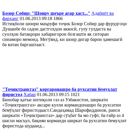
Бозор Собир: "Шоиру шеъре агар ҳаст..."
Адабиёт ва
фарҳанг
01.06.2013 09:18
1866
Истиқболи шоири маъруфи тоҷик Бозор Собир дар фурудгоҳи
Душанбе бо садои дастгоҳҳои аккосӣ, гулу гулдаста ва
суолҳои батакрори хабаригорон бозгашти як ситораи
синаморо мемонд. Мегӯянд, ки шоир дигар барои ҳамешагӣ
ба ватан баргаштааст.
"Тоҷиктрансгаз" коргаронашро ба рухсатии бемуҳлат
фиристод
Хабар
01.06.2013 09:15
1021
Бинобар қатъи интиқоли газ аз Узбакистон, ширкати
«Тоҷиктрансгаз» аксари кулли кормандонашро ба рухсатии
бемӯҳлат фиристодааст.Саидаҳамад Шарофиддинов, раиси
ширкати «Тоҷиктрансгаз» дар сӯҳбат ба мо гуфт, ба ғайр аз 4
шасхи масъул, бақияи корманди ширкат ба рухсатии бемуҳлат
фиристода шудаанд...