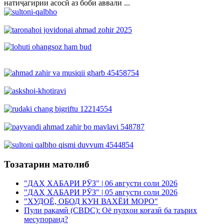
натиҷагирии асосӣ аз боби аввали ...
Тозатарин матолиб
"ДАҲ ХАБАРИ РӮЗ" | 06 августи соли 2026
"ДАҲ ХАБАРИ РӮЗ" | 05 августи соли 2026
"ХУДОЁ, ОБОД КУН ВАХЁИ МОРО"
Пули рақамӣ (CBDC): Оё пулҳои коғазӣ ба таърих
месупоранд?