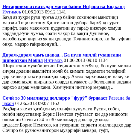
Нигарониҳо аз вазъ дар марзи байни Исфара ва Бодканд
Иҷтимоъ
01.06.2013 09:12
1141
Баъд аз зуҳри рӯзи ҷумъа дар байни сокинони манотиқи
марзии Тоҷикистону Қирғизистон дубора бархӯрд сурат
гирифт, вале мақомоти қудратии ду тараф низоъро хомӯш
карданд.Рӯзи ҷумъа, соати чаҳор ба вақти Душанбе,
марзбонҳои қирғиз як шаҳрванди Тоҷикистонро, ки ба гуфтаи
онҳо, марзро ғайриқонунӣ...
Дирам-дирам ҷамъ шавад... Ба пули миллӣ гузаштани
ширкатҳои Мобил
Иҷтимоъ
01.06.2013 09:10
1134
Ширкатҳои мухобиротии Тоҷикистон мегӯянд, бо пули миллӣ
анҷом додани амалиёти молӣ ба қимати хадамоти телефонӣ
дар кишвар таъсир нахоҳад кард. Аммо нархномаҳои наве, ки
дар сомонаҳои ширкатҳо оварда шудааст, аз болоравии андаки
нархҳо дарак медиҳанд. Ҳамчунин интизор меравад ...
Сочӣ то 30 миллиард долларро "фурӯ" бурдааст
Равзана ба
ҷахон
01.06.2013 09:07
1162
Раҳбари яке аз ҳизбҳои мухолифи ҳукумати Русия, собиқ
ноиби нахуствазир Борис Немтсов гуфтааст, ки дар иншооти
олимпии Сочӣ аз 24 то 30 миллиард доллар дуздида
шудааст.Борис Немтсов, ки гузориши сирқати миллиардҳо дар
Сочиро ба рӯзноманигорон муаррифӣ мекард, гуфт,