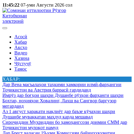
11:45:22
07-уми Августи 2026 сол
Китобхонаи
электронӣ
Асосӣ
Хабар
Аксҳо
Видео
Хазина
Ҷӯстуҷӯ
Тамос
ХАБАР:
Дар Вена масъалаҳои таҳкими ҳамкории илмӣ-фарҳангии
Тоҷикистон ва Австрия баррасӣ гардиданд
Имрӯз дар боғҳои шаҳри Душанбе рӯзҳои фарҳанги шаҳри
Бохтар, ноҳияҳои Ховалинг, Лахш ва Сангвор баргузор
мегарданд
Аз 1 август ҳаракати нақлиёт дар баъзе кӯчаҳои шаҳри
Душанбе муваққатан маҳдуд карда мешавад
Сироҷиддин Муҳриддин бо ҳамоҳангсози доимии СММ дар
Тоҷикистон мулоқот намуд
Дар Брест ҷаласаи 19-уми Комиссияи байниҳукуматии