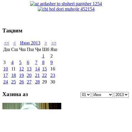
Тақвим
<<
<
Июн 2013
>
>>
Дш
Сш
Чш
Пш
Ҷм
Шб
Яш
1
2
3
4
5
6
7
8
9
10
11
12
13
14
15
16
17
18
19
20
21
22
23
24
25
26
27
28
29
30
Хазина аз