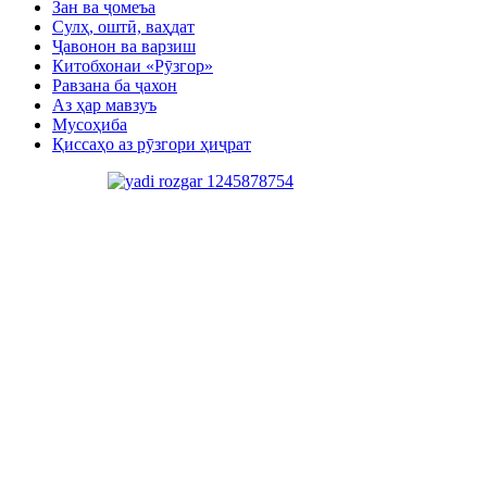
Зан ва ҷомеъа
Сулҳ, оштӣ, ваҳдат
Ҷавонон ва варзиш
Китобхонаи «Рӯзгор»
Равзана ба ҷахон
Аз ҳар мавзуъ
Мусоҳиба
Қиссаҳо аз рӯзгори ҳиҷрат