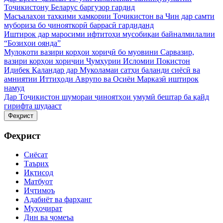
Тоҷикистону Беларус баргузор гардид
Масъалаҳои таҳкими ҳамкории Тоҷикистон ва Чин дар самти
мубориза бо ҷинояткорӣ баррасӣ гардиданд
Иштирок дар маросими ифтитоҳи мусобиқаи байналмилалии
“Бозиҳои оянда”
Мулоқоти вазири корҳои хориҷӣ бо муовини Сарвазир,
вазири корҳои хориҷии Ҷумҳурии Исломии Покистон
Идибек Қаландар дар Муколамаи сатҳи баланди сиёсӣ ва
амниятии Иттиҳоди Аврупо ва Осиёи Марказӣ иштирок
намуд
Дар Тоҷикистон шумораи ҷиноятҳои умумӣ бештар ба қайд
гирифта шудааст
Феҳрист
Феҳрист
Сиёсат
Таърих
Иқтисод
Матбуот
Иҷтимоъ
Адабиёт ва фарҳанг
Муҳоҷират
Дин ва ҷомеъа