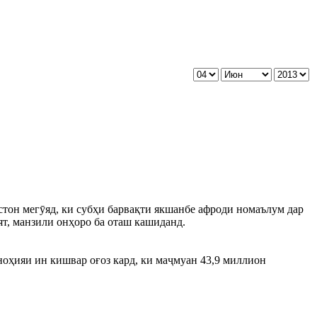
стон мегӯяд, ки субҳи барвақти якшанбе афроди номаълум дар
ят, манзили онҳоро ба оташ кашиданд.
оҳияи ин кишвар оғоз кард, ки маҷмуан 43,9 миллион