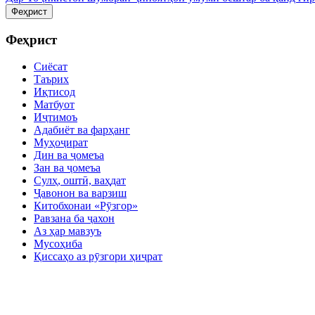
Феҳрист
Феҳрист
Сиёсат
Таърих
Иқтисод
Матбуот
Иҷтимоъ
Адабиёт ва фарҳанг
Муҳоҷират
Дин ва ҷомеъа
Зан ва ҷомеъа
Сулҳ, оштӣ, ваҳдат
Ҷавонон ва варзиш
Китобхонаи «Рӯзгор»
Равзана ба ҷахон
Аз ҳар мавзуъ
Мусоҳиба
Қиссаҳо аз рӯзгори ҳиҷрат