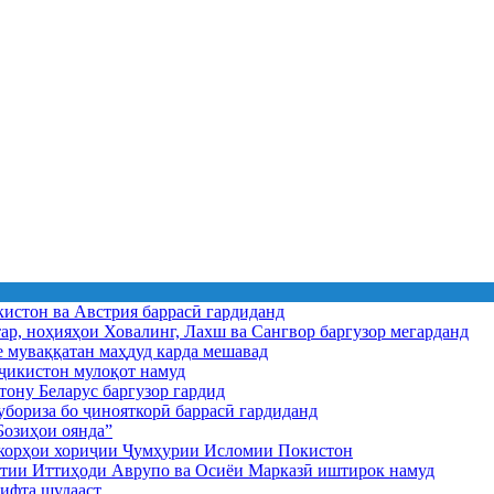
истон ва Австрия баррасӣ гардиданд
ар, ноҳияҳои Ховалинг, Лахш ва Сангвор баргузор мегарданд
е муваққатан маҳдуд карда мешавад
икистон мулоқот намуд
ону Беларус баргузор гардид
бориза бо ҷинояткорӣ баррасӣ гардиданд
озиҳои оянда”
и корҳои хориҷии Ҷумҳурии Исломии Покистон
иятии Иттиҳоди Аврупо ва Осиёи Марказӣ иштирок намуд
ифта шудааст