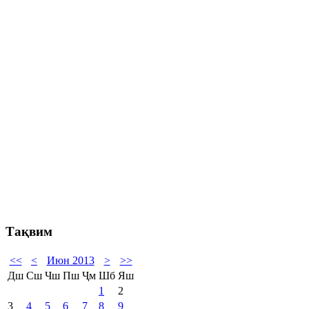
Тақвим
<<
<
Июн 2013
>
>>
Дш
Сш
Чш
Пш
Ҷм
Шб
Яш
1
2
3
4
5
6
7
8
9