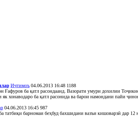
ллар
Иҷтимоъ
04.06.2013 16:48
1188
н Ғафуров ба қатл расондаанд. Вазорати умури дохилии Тоҷики
 як хонаводаро ба қатл расонида ва барои намондани пайи ҷино
ар
04.06.2013 16:45
987
а татбиқи барномаи беҳбуд бахшидани вазъи кишоварзӣ дар 12 н