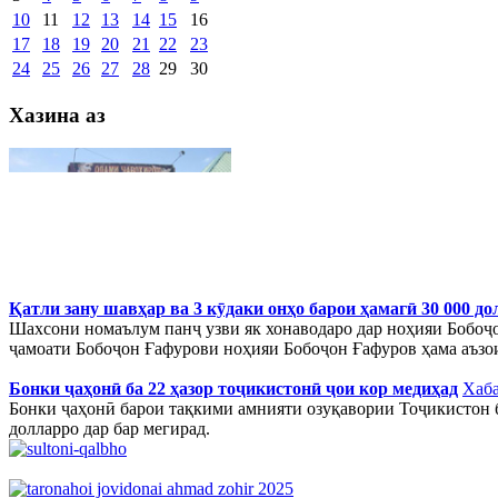
10
11
12
13
14
15
16
17
18
19
20
21
22
23
24
25
26
27
28
29
30
Хазина аз
Қатли зану шавҳар ва 3 кӯдаки онҳо барои ҳамагӣ 30 000 до
Шахсони номаълум панҷ узви як хонаводаро дар ноҳияи Бобоҷо
ҷамоати Бобоҷон Ғафурови ноҳияи Бобоҷон Ғафуров ҳама аъзои
Бонки ҷаҳонӣ ба 22 ҳазор тоҷикистонӣ ҷои кор медиҳад
Хаб
Бонки ҷаҳонӣ барои тақкими амнияти озуқавории Тоҷикистон б
долларро дар бар мегирад.