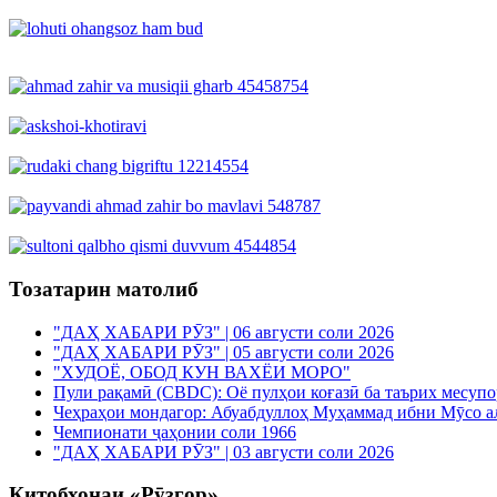
Тозатарин матолиб
"ДАҲ ХАБАРИ РӮЗ" | 06 августи соли 2026
"ДАҲ ХАБАРИ РӮЗ" | 05 августи соли 2026
"ХУДОЁ, ОБОД КУН ВАХЁИ МОРО"
Пули рақамӣ (CBDC): Оё пулҳои коғазӣ ба таърих месуп
Чеҳраҳои мондагор: Абуабдуллоҳ Муҳаммад ибни Мӯсо а
Чемпионати ҷаҳонии соли 1966
"ДАҲ ХАБАРИ РӮЗ" | 03 августи соли 2026
Китобхонаи «Рӯзгор»