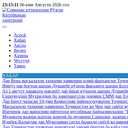
23:15:11
06-уми Августи 2026 сол
Китобхонаи
электронӣ
Асосӣ
Хабар
Аксҳо
Видео
Хазина
Ҷӯстуҷӯ
Тамос
ХАБАР:
Дар Вена масъалаҳои таҳкими ҳамкории илмӣ-фарҳангии Тоҷик
Имрӯз дар боғҳои шаҳри Душанбе рӯзҳои фарҳанги шаҳри Бохт
Аз 1 август ҳаракати нақлиёт дар баъзе кӯчаҳои шаҳри Душанб
Сироҷиддин Муҳриддин бо ҳамоҳангсози доимии СММ дар Тоҷ
Дар Брест ҷаласаи 19-уми Комиссияи байниҳукуматии Тоҷикист
Масъалаҳои таҳкими ҳамкории Тоҷикистон ва Чин дар самти му
Иштирок дар маросими ифтитоҳи мусобиқаи байналмилалии “Б
Мулоқоти вазири корҳои хориҷӣ бо муовини Сарвазир, вазир
Идибек Қаландар дар Муколамаи сатҳи баланди сиёсӣ ва амн
Дар Тоҷикистон шумораи ҷиноятҳои умумӣ бештар ба қайд гир