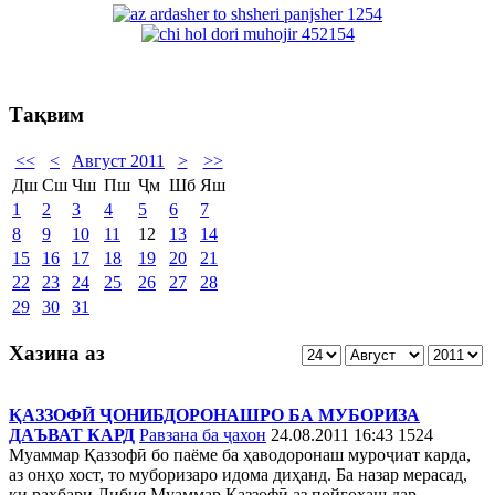
Тақвим
<<
<
Август 2011
>
>>
Дш
Сш
Чш
Пш
Ҷм
Шб
Яш
1
2
3
4
5
6
7
8
9
10
11
12
13
14
15
16
17
18
19
20
21
22
23
24
25
26
27
28
29
30
31
Хазина аз
ҚАЗЗОФӢ ҶОНИБДОРОНАШРО БА МУБОРИЗА
ДАЪВАТ КАРД
Равзана ба ҷахон
24.08.2011 16:43
1524
Муаммар Қаззофӣ бо паёме ба ҳаводоронаш муроҷиат карда,
аз онҳо хост, то муборизаро идома диҳанд. Ба назар мерасад,
ки раҳбари Либия Муаммар Қаззофӣ аз пойгоҳаш дар