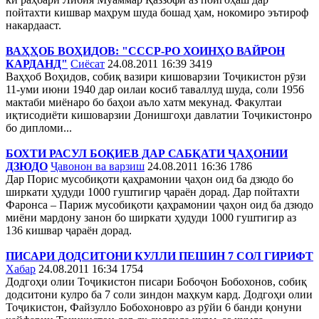
пойтахти кишвар маҳрум шуда бошад ҳам, нокомиро эътироф
накардааст.
ВАҲҲОБ ВОҲИДОВ: "СССР-РО ХОИНҲО ВАЙРОН
КАРДАНД"
Сиёсат
24.08.2011 16:39
3419
Ваҳҳоб Воҳидов, собиқ вазири кишоварзии Тоҷикистон рӯзи
11-уми июни 1940 дар оилаи косиб таваллуд шуда, соли 1956
мактаби миёнаро бо баҳои аъло хатм мекунад. Факултаи
иқтисодиёти кишоварзии Донишгоҳи давлатии Тоҷикистонро
бо дипломи...
БОХТИ РАСУЛ БОҚИЕВ ДАР САБҚАТИ ҶАҲОНИИ
ДЗЮДО
Ҷавонон ва варзиш
24.08.2011 16:36
1786
Дар Порис мусобиқоти қаҳрамонии ҷаҳон оид ба дзюдо бо
ширкати ҳудуди 1000 гуштигир ҷараён дорад. Дар пойтахти
Фаронса – Париж мусобиқоти қаҳрамонии ҷаҳон оид ба дзюдо
миёни мардону занон бо ширкати ҳудуди 1000 гуштигир аз
136 кишвар ҷараён дорад.
ПИСАРИ ДОДСИТОНИ КУЛЛИ ПЕШИН 7 СОЛ ГИРИФТ
Хабар
24.08.2011 16:34
1754
Додгоҳи олии Тоҷикистон писари Бобоҷон Бобохонов, собиқ
додситони кулро ба 7 соли зиндон маҳкум кард. Додгоҳи олии
Тоҷикистон, Файзулло Бобохоновро аз рӯйи 6 банди қонуни