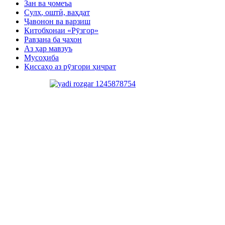
Зан ва ҷомеъа
Сулҳ, оштӣ, ваҳдат
Ҷавонон ва варзиш
Китобхонаи «Рӯзгор»
Равзана ба ҷахон
Аз ҳар мавзуъ
Мусоҳиба
Қиссаҳо аз рӯзгори ҳиҷрат