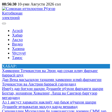
08:56:30
10-уми Августи 2026 сол
Китобхонаи
электронӣ
Асосӣ
Хабар
Аксҳо
Видео
Хазина
Ҷӯстуҷӯ
Тамос
ХАБАР:
Ҳамкории Тоҷикистон ва Эрон дар соҳаи илму фарҳанг
баррасӣ шуд
Дар Вена масъалаҳои таҳкими ҳамкории илмӣ-фарҳангии
Тоҷикистон ва Австрия баррасӣ гардиданд
Имрӯз дар боғҳои шаҳри Душанбе рӯзҳои фарҳанги шаҳри
Бохтар, ноҳияҳои Ховалинг, Лахш ва Сангвор баргузор
мегарданд
Аз 1 август ҳаракати нақлиёт дар баъзе кӯчаҳои шаҳри
Душанбе муваққатан маҳдуд карда мешавад
Сироҷиддин Муҳриддин бо ҳамоҳангсози доимии СММ дар