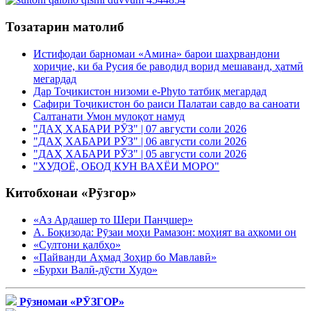
Тозатарин матолиб
Истифодаи барномаи «Амина» барои шаҳрвандони
хориҷие, ки ба Русия бе раводид ворид мешаванд, ҳатмӣ
мегардад
Дар Тоҷикистон низоми e-Phyto татбиқ мегардад
Сафири Тоҷикистон бо раиси Палатаи савдо ва саноати
Салтанати Умон мулоқот намуд
"ДАҲ ХАБАРИ РӮЗ" | 07 августи соли 2026
"ДАҲ ХАБАРИ РӮЗ" | 06 августи соли 2026
"ДАҲ ХАБАРИ РӮЗ" | 05 августи соли 2026
"ХУДОЁ, ОБОД КУН ВАХЁИ МОРО"
Китобхонаи «Рӯзгор»
«Аз Ардашер то Шери Панҷшер»
А. Боқизода: Рӯзаи моҳи Рамазон: моҳият ва аҳкоми он
«Султони қалбҳо»
«Пайванди Аҳмад Зоҳир бо Мавлавӣ»
«Бурхи Валӣ-дӯсти Худо»
Рӯзномаи «РӮЗГОР»