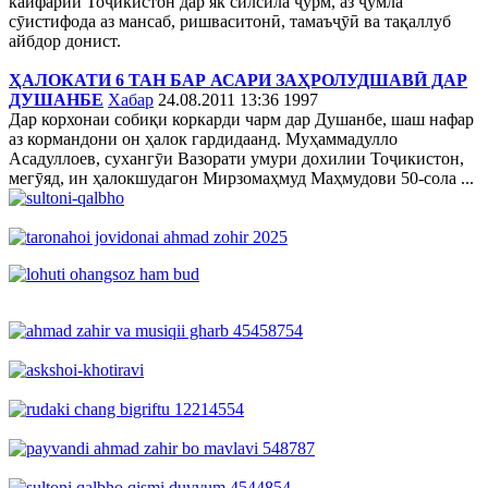
кайфарии Тоҷикистон дар як силсила ҷурм, аз ҷумла
сӯистифода аз мансаб, ришваситонӣ, тамаъҷӯӣ ва тақаллуб
айбдор донист.
ҲАЛОКАТИ 6 ТАН БАР АСАРИ ЗАҲРОЛУДШАВӢ ДАР
ДУШАНБЕ
Хабар
24.08.2011 13:36
1997
Дар корхонаи собиқи коркарди чарм дар Душанбе, шаш нафар
аз кормандони он ҳалок гардидаанд. Муҳаммадулло
Асадуллоев, сухангӯи Вазорати умури дохилии Тоҷикистон,
мегӯяд, ин ҳалокшудагон Мирзомаҳмуд Маҳмудови 50-сола ...