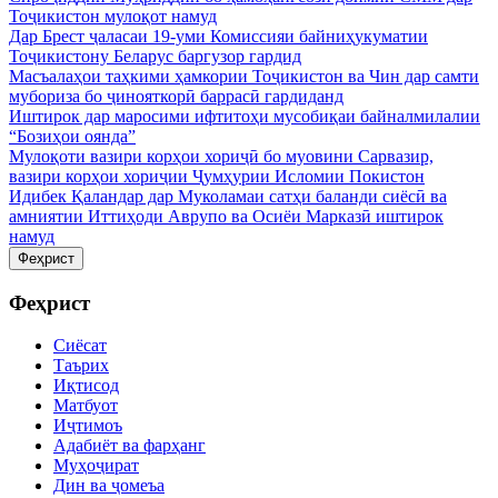
Тоҷикистон мулоқот намуд
Дар Брест ҷаласаи 19-уми Комиссияи байниҳукуматии
Тоҷикистону Беларус баргузор гардид
Масъалаҳои таҳкими ҳамкории Тоҷикистон ва Чин дар самти
мубориза бо ҷинояткорӣ баррасӣ гардиданд
Иштирок дар маросими ифтитоҳи мусобиқаи байналмилалии
“Бозиҳои оянда”
Мулоқоти вазири корҳои хориҷӣ бо муовини Сарвазир,
вазири корҳои хориҷии Ҷумҳурии Исломии Покистон
Идибек Қаландар дар Муколамаи сатҳи баланди сиёсӣ ва
амниятии Иттиҳоди Аврупо ва Осиёи Марказӣ иштирок
намуд
Феҳрист
Феҳрист
Сиёсат
Таърих
Иқтисод
Матбуот
Иҷтимоъ
Адабиёт ва фарҳанг
Муҳоҷират
Дин ва ҷомеъа