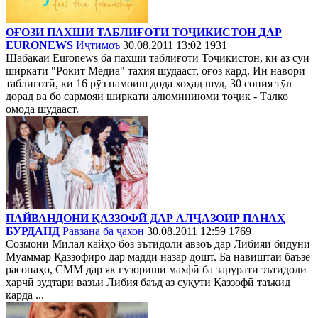
ОҒОЗИ ПАХШИ ТАБЛИҒОТИ ТОҶИКИСТОН ДАР
EURONEWS
Иҷтимоъ
30.08.2011 13:02
1931
Шабакаи Euronews ба пахши таблиғоти Тоҷикистон, ки аз сӯи
ширкати "Рокит Медиа" таҳия шудааст, оғоз кард. Ин навори
таблиғотӣ, ки 16 рӯз намоиш дода хоҳад шуд, 30 сония тӯл
дорад ва бо сармояи ширкати алюминиюми тоҷик - Талко
омода шудааст.
ПАЙВАНДОНИ ҚАЗЗОФӢ ДАР АЛҶАЗОИР ПАНАҲ
БУРДАНД
Равзана ба ҷахон
30.08.2011 12:59
1769
Созмони Милал кайҳо боз эътидоли авзоъ дар Либияи бидуни
Муаммар Қаззофиро дар мадди назар дошт. Ба навиштаи баъзе
расонаҳо, СММ дар як гузориши махфӣ ба зарурати эътидоли
ҳарчӣ зудтари вазъи Либия баъд аз суқути Қаззофӣ таъкид
кардa ...