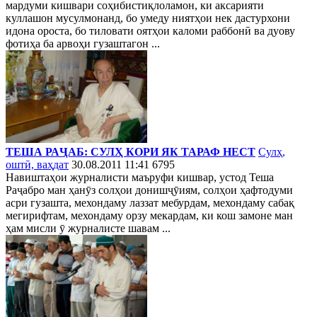
мардуми кишвари соҳибистиқлоламон, ки аксарияти
куллашон мусулмонанд, бо умеду ниятҳои нек дастурхони
идона ороста, бо тиловати оятҳои каломи раббонӣ ва дуову
фотиҳа ба арвоҳи гузаштагон ...
ТЕША РАҶАБ: СУЛҲ КОРИ ЯК ТАРАФ НЕСТ
Сулҳ,
оштӣ, ваҳдат
30.08.2011 11:41
6795
Навиштаҳои журналисти маъруфи кишвар, устод Теша
Раҷабро ман ҳанӯз солҳои донишҷӯиям, солҳои ҳафтодуми
асри гузашта, мехондаму лаззат мебурдам, мехондаму сабақ
мегирифтам, мехондаму орзу мекардам, ки кош замоне ман
ҳам мисли ӯ журналисте шавам ...