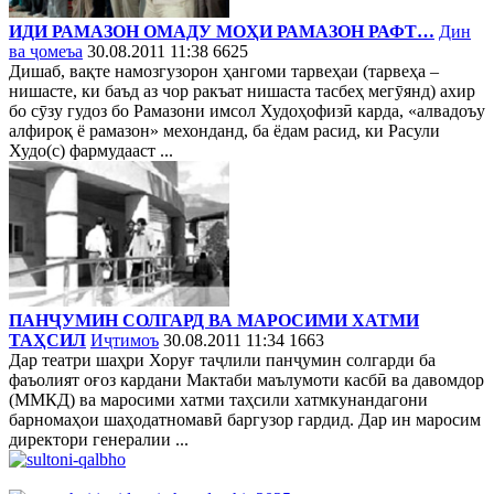
ИДИ РАМАЗОН ОМАДУ МОҲИ РАМАЗОН РАФТ…
Дин
ва ҷомеъа
30.08.2011 11:38
6625
Дишаб, вақте намозгузорон ҳангоми тарвеҳаи (тарвеҳа –
нишасте, ки баъд аз чор ракъат нишаста тасбеҳ мегӯянд) ахир
бо сӯзу гудоз бо Рамазони имсол Худоҳофизӣ карда, «алвадоъу
алфироқ ё рамазон» мехонданд, ба ёдам расид, ки Расули
Худо(с) фармудааст ...
ПАНҶУМИН СОЛГАРД ВА МАРОСИМИ ХАТМИ
ТАҲСИЛ
Иҷтимоъ
30.08.2011 11:34
1663
Дар театри шаҳри Хоруғ таҷлили панҷумин солгарди ба
фаъолият оғоз кардани Мактаби маълумоти касбӣ ва давомдор
(ММКД) ва маросими хатми таҳсили хатмкунандагони
барномаҳои шаҳодатномавӣ баргузор гардид. Дар ин маросим
директори генералии ...