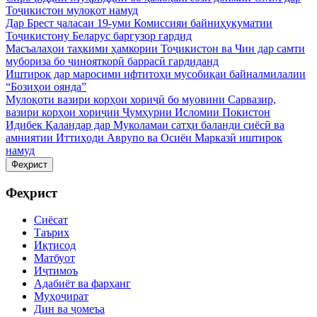
Тоҷикистон мулоқот намуд
Дар Брест ҷаласаи 19-уми Комиссияи байниҳукуматии
Тоҷикистону Беларус баргузор гардид
Масъалаҳои таҳкими ҳамкории Тоҷикистон ва Чин дар самти
мубориза бо ҷинояткорӣ баррасӣ гардиданд
Иштирок дар маросими ифтитоҳи мусобиқаи байналмилалии
“Бозиҳои оянда”
Мулоқоти вазири корҳои хориҷӣ бо муовини Сарвазир,
вазири корҳои хориҷии Ҷумҳурии Исломии Покистон
Идибек Қаландар дар Муколамаи сатҳи баланди сиёсӣ ва
амниятии Иттиҳоди Аврупо ва Осиёи Марказӣ иштирок
намуд
Феҳрист
Феҳрист
Сиёсат
Таърих
Иқтисод
Матбуот
Иҷтимоъ
Адабиёт ва фарҳанг
Муҳоҷират
Дин ва ҷомеъа