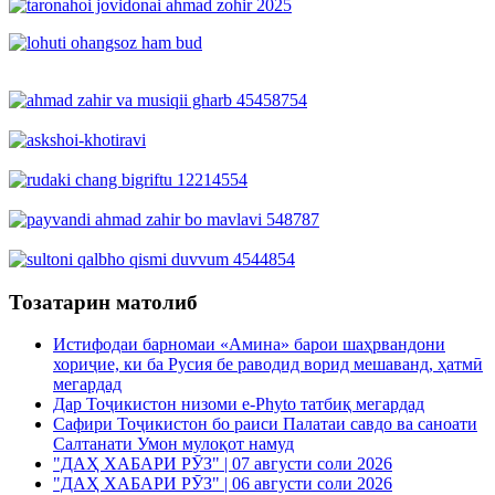
Тозатарин матолиб
Истифодаи барномаи «Амина» барои шаҳрвандони
хориҷие, ки ба Русия бе раводид ворид мешаванд, ҳатмӣ
мегардад
Дар Тоҷикистон низоми e-Phyto татбиқ мегардад
Сафири Тоҷикистон бо раиси Палатаи савдо ва саноати
Салтанати Умон мулоқот намуд
"ДАҲ ХАБАРИ РӮЗ" | 07 августи соли 2026
"ДАҲ ХАБАРИ РӮЗ" | 06 августи соли 2026