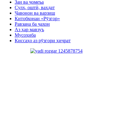
Зан ва ҷомеъа
Сулҳ, оштӣ, ваҳдат
Ҷавонон ва варзиш
Китобхонаи «Рӯзгор»
Равзана ба ҷахон
Аз ҳар мавзуъ
Мусоҳиба
Қиссаҳо аз рӯзгори ҳиҷрат