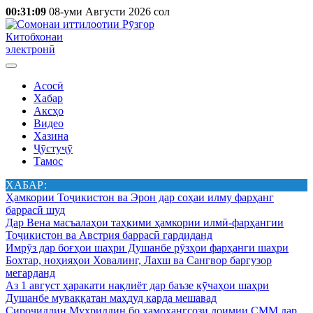
00:31:09
08-уми Августи 2026 сол
Китобхонаи
электронӣ
Асосӣ
Хабар
Аксҳо
Видео
Хазина
Ҷӯстуҷӯ
Тамос
ХАБАР:
Ҳамкории Тоҷикистон ва Эрон дар соҳаи илму фарҳанг
баррасӣ шуд
Дар Вена масъалаҳои таҳкими ҳамкории илмӣ-фарҳангии
Тоҷикистон ва Австрия баррасӣ гардиданд
Имрӯз дар боғҳои шаҳри Душанбе рӯзҳои фарҳанги шаҳри
Бохтар, ноҳияҳои Ховалинг, Лахш ва Сангвор баргузор
мегарданд
Аз 1 август ҳаракати нақлиёт дар баъзе кӯчаҳои шаҳри
Душанбе муваққатан маҳдуд карда мешавад
Сироҷиддин Муҳриддин бо ҳамоҳангсози доимии СММ дар