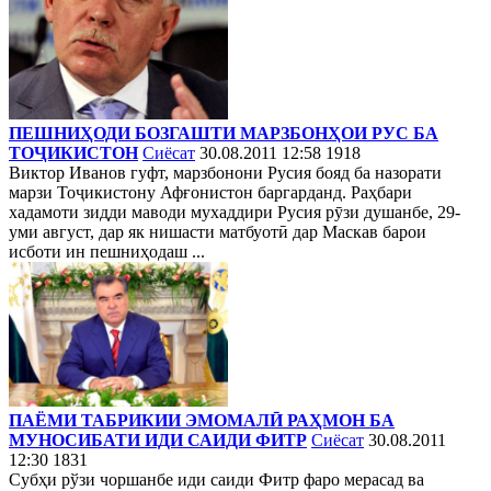
ПЕШНИҲОДИ БОЗГАШТИ МАРЗБОНҲОИ РУС БА
ТОҶИКИСТОН
Сиёсат
30.08.2011 12:58
1918
Виктор Иванов гуфт, марзбонони Русия бояд ба назорати
марзи Тоҷикистону Афғонистон баргарданд. Раҳбари
хадамоти зидди маводи мухаддири Русия рӯзи душанбе, 29-
уми август, дар як нишасти матбуотӣ дар Маскав барои
исботи ин пешниҳодаш ...
ПАЁМИ ТАБРИКИИ ЭМОМАЛӢ РАҲМОН БА
МУНОСИБАТИ ИДИ САИДИ ФИТР
Сиёсат
30.08.2011
12:30
1831
Субҳи рўзи чоршанбе иди саиди Фитр фаро мерасад ва