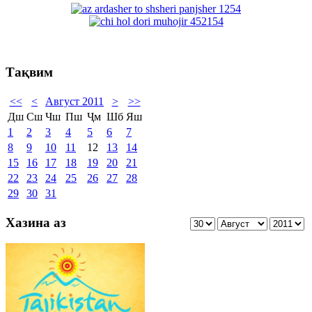
Тақвим
<<
<
Август 2011
>
>>
Дш
Сш
Чш
Пш
Ҷм
Шб
Яш
1
2
3
4
5
6
7
8
9
10
11
12
13
14
15
16
17
18
19
20
21
22
23
24
25
26
27
28
29
30
31
Хазина аз