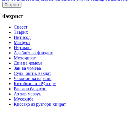
Феҳрист
Феҳрист
Сиёсат
Таърих
Иқтисод
Матбуот
Иҷтимоъ
Адабиёт ва фарҳанг
Муҳоҷират
Дин ва ҷомеъа
Зан ва ҷомеъа
Сулҳ, оштӣ, ваҳдат
Ҷавонон ва варзиш
Китобхонаи «Рӯзгор»
Равзана ба ҷахон
Аз ҳар мавзуъ
Мусоҳиба
Қиссаҳо аз рӯзгори ҳиҷрат