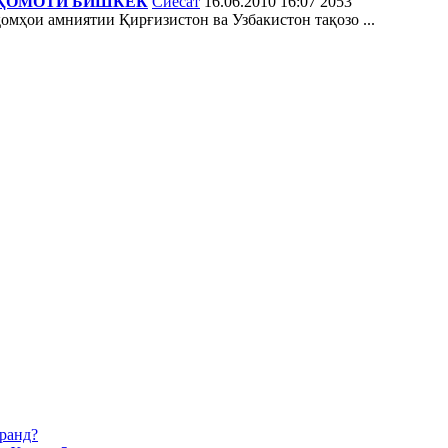
АҚОМОТИ БИШКЕК
Сиёсат
16.06.2010 16:07
2053
омҳои амниятии Қирғизистон ва Узбакистон тақозо ...
оранд?