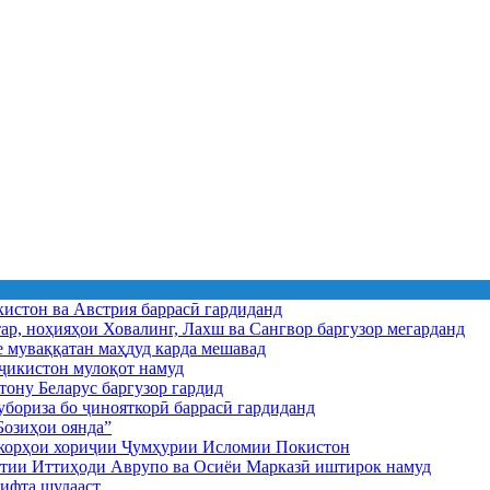
истон ва Австрия баррасӣ гардиданд
ар, ноҳияҳои Ховалинг, Лахш ва Сангвор баргузор мегарданд
е муваққатан маҳдуд карда мешавад
икистон мулоқот намуд
ону Беларус баргузор гардид
бориза бо ҷинояткорӣ баррасӣ гардиданд
озиҳои оянда”
и корҳои хориҷии Ҷумҳурии Исломии Покистон
иятии Иттиҳоди Аврупо ва Осиёи Марказӣ иштирок намуд
ифта шудааст