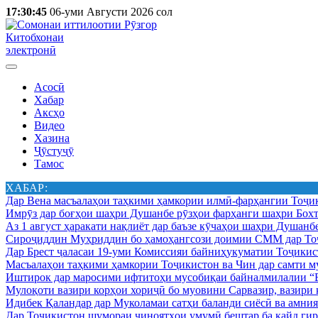
17:30:45
06-уми Августи 2026 сол
Китобхонаи
электронӣ
Асосӣ
Хабар
Аксҳо
Видео
Хазина
Ҷӯстуҷӯ
Тамос
ХАБАР:
Дар Вена масъалаҳои таҳкими ҳамкории илмӣ-фарҳангии Тоҷик
Имрӯз дар боғҳои шаҳри Душанбе рӯзҳои фарҳанги шаҳри Бохт
Аз 1 август ҳаракати нақлиёт дар баъзе кӯчаҳои шаҳри Душанб
Сироҷиддин Муҳриддин бо ҳамоҳангсози доимии СММ дар Тоҷ
Дар Брест ҷаласаи 19-уми Комиссияи байниҳукуматии Тоҷикист
Масъалаҳои таҳкими ҳамкории Тоҷикистон ва Чин дар самти му
Иштирок дар маросими ифтитоҳи мусобиқаи байналмилалии “Б
Мулоқоти вазири корҳои хориҷӣ бо муовини Сарвазир, вазир
Идибек Қаландар дар Муколамаи сатҳи баланди сиёсӣ ва амн
Дар Тоҷикистон шумораи ҷиноятҳои умумӣ бештар ба қайд гир