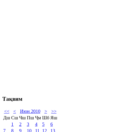
Тақвим
<<
<
Июн 2010
>
>>
Дш
Сш
Чш
Пш
Ҷм
Шб
Яш
1
2
3
4
5
6
7
8
9
10
11
12
13