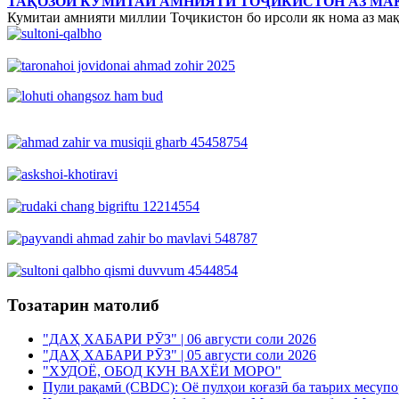
ТАҚОЗОИ КУМИТАИ АМНИЯТИ ТОҶИКИСТОН АЗ М
Кумитаи амнияти миллии Тоҷикистон бо ирсоли як нома аз мақ
Тозатарин матолиб
"ДАҲ ХАБАРИ РӮЗ" | 06 августи соли 2026
"ДАҲ ХАБАРИ РӮЗ" | 05 августи соли 2026
"ХУДОЁ, ОБОД КУН ВАХЁИ МОРО"
Пули рақамӣ (CBDC): Оё пулҳои коғазӣ ба таърих месуп