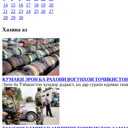
14
15
16
17
18
19
20
21
22
23
24
25
26
27
28
29
30
Хазина аз
КУМАКИ ЭРОН БА РАҲОИИ ВОГУНҲОИ ТОҶИКИСТО
Эрон ба Ӯзбакистон ҳушдор додааст, ки дар сурати идомаи таъв