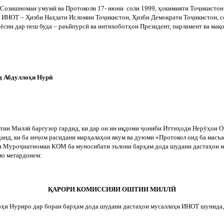
и Созишномаи умум
ӣ
ва Протоколи 17- июни
соли 1999, ҳокимияти То
ҷ
икистон
 ИНОТ – Ҳизби Наҳзати Исломии То
ҷ
икистон, Ҳизби Демократи То
ҷ
икистон, 
ёсии дар пеш буда – раъйпурс
ӣ
ва интихоботҳои Президент, парламент ва мақ
д Абдуллоҳи Нур
ӣ
штии Милл
ӣ
баргузор гардид, ки дар он ин иқдоми
ҷ
ониби Иттиҳоди Нер
ӯ
ҳои О
нд, ки ба ан
ҷ
ом расидани марҳалаҳои якум ва дуюми «Протокол оид ба масъ
ни Муро
ҷ
иатномаи КОМ ба муносибати эълони барҳам дода шудани дастаҳои м
мо мегардонем:
ҚАРОРИ КОМИССИЯИ ОШТИИ МИЛЛ
Ӣ
оҳи Нуриро дар бораи барҳам дода шудани дастаҳои мусаллаҳи ИНОТ шунида,