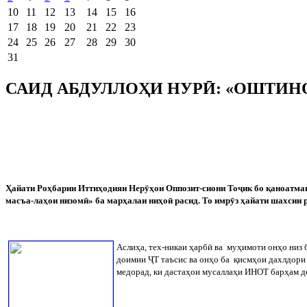
10
11
12
13
14
15
16
17
18
19
20
21
22
23
24
25
26
27
28
29
30
31
САИД АБДУЛЛОҲИ НУРӢ: «ОШТИНО
Ҳайати Роҳбарии Иттиҳодияи Нер
ӯ
ҳои Оппозит-сиони То
ҷ
ик бо қаноатма
масъа-лаҳои низом
ӣ
» ба марҳалаи ниҳо
ӣ
расид. То имр
ӯ
з ҳайати шахсии 
Аслиҳа, тех-никаи ҳарб
ӣ
ва
муҳимоти онҳо низ 
доимии
Ҷ
Т таъсис ва онҳо ба
қисмҳои дахлдори
медорад, ки дастаҳои мусаллаҳи ИНОТ барҳам д