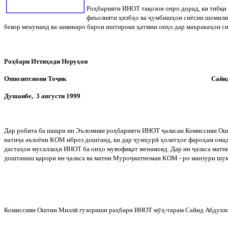
Роҳбарияти ИНОТ тақозои онро дорад, ки тибқ
фаъолияти ҳизбҳо ва
ҷ
умбишҳои сиёсии шомили
бекор мекунанд ва заминаро барои иштироки ҳатмии онҳо дар маъракаҳои си
Роҳбари Иттиҳоди Неруҳои
Оппозитсиони То
ҷ
ик
Сайи
Душанбе,
3 августи 1999
Дар робита ба нашри ин Эъломияи роҳбарияти ИНОТ
ҷ
аласаи Комиссияи О
нати
ҷ
а аъзоёни КОМ иброз доштанд, ки дар
ҷ
умҳур
ӣ
ҳолатҳое фароҳам омада
дастаҳои мусаллаҳи ИНОТ ба онҳо мувофиқат менамояд. Дар ин
ҷ
аласа мат
доштанаш қарори ин
ҷ
аласа ва матни Муро
ҷ
иатномаи КОМ - ро манзури шу
Комиссияи Оштии Милл
ӣ
гузориши раҳбари ИНОТ м
ӯ
ҳ-тарам Сайид Абдулл