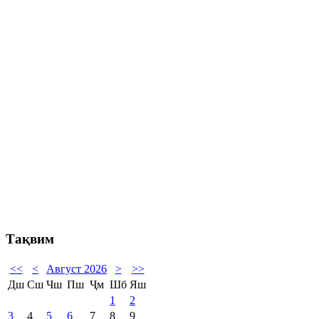
Тақвим
<<
<
Август 2026
>
>>
Дш
Сш
Чш
Пш
Ҷм
Шб
Яш
1
2
3
4
5
6
7
8
9