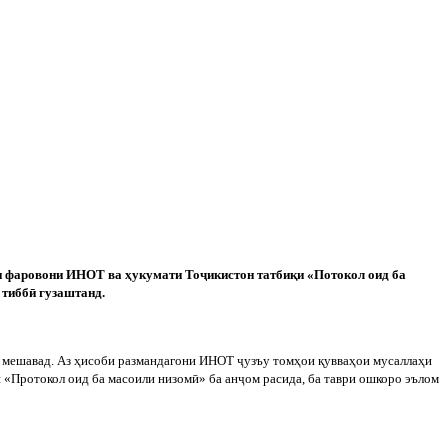
и фаровони ИНОТ ва ҳукумати То
ҷ
икистон татбиқи «Потокол оид ба
 тибб
ӣ
гузаштанд.
мешавад. Аз ҳисоби размандагони ИНОТ
ҷ
узъу томҳои қувваҳои мусаллаҳи
 «Протокол оид ба масоили низом
ӣ
» ба ан
ҷ
ом расида, ба таври ошкоро эълом