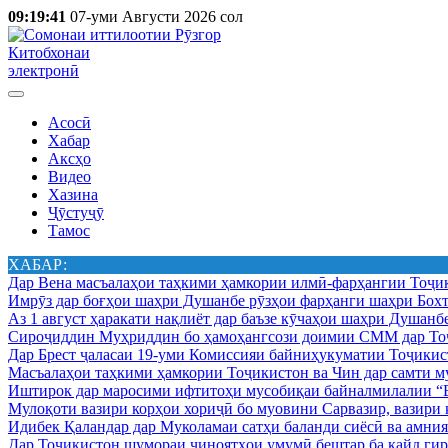
09:19:41
07-уми Августи 2026 сол
Китобхонаи
электронӣ
Асосӣ
Хабар
Аксҳо
Видео
Хазина
Ҷӯстуҷӯ
Тамос
ХАБАР:
Дар Вена масъалаҳои таҳкими ҳамкории илмӣ-фарҳангии Тоҷик
Имрӯз дар боғҳои шаҳри Душанбе рӯзҳои фарҳанги шаҳри Бохт
Аз 1 август ҳаракати нақлиёт дар баъзе кӯчаҳои шаҳри Душанб
Сироҷиддин Муҳриддин бо ҳамоҳангсози доимии СММ дар Тоҷ
Дар Брест ҷаласаи 19-уми Комиссияи байниҳукуматии Тоҷикист
Масъалаҳои таҳкими ҳамкории Тоҷикистон ва Чин дар самти му
Иштирок дар маросими ифтитоҳи мусобиқаи байналмилалии “Б
Мулоқоти вазири корҳои хориҷӣ бо муовини Сарвазир, вазир
Идибек Қаландар дар Муколамаи сатҳи баланди сиёсӣ ва амн
Дар Тоҷикистон шумораи ҷиноятҳои умумӣ бештар ба қайд гир