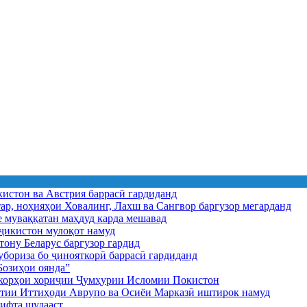
истон ва Австрия баррасӣ гардиданд
ар, ноҳияҳои Ховалинг, Лахш ва Сангвор баргузор мегарданд
е муваққатан маҳдуд карда мешавад
икистон мулоқот намуд
ону Беларус баргузор гардид
бориза бо ҷинояткорӣ баррасӣ гардиданд
озиҳои оянда”
и корҳои хориҷии Ҷумҳурии Исломии Покистон
иятии Иттиҳоди Аврупо ва Осиёи Марказӣ иштирок намуд
ифта шудааст