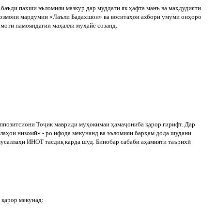
 баъди пахши эъломияи мазкур дар муддати як ҳафта манъ ва маҳдудияти
созмони мардумии «Лаъли Бадахшон» ва воситаҳои ахбори умуми онҳоро
омоти намояндагии маҳалл
ӣ
муҳайё созанд.
ппозитсиони То
ҷ
ик мавриди муҳокимаи ҳама
ҷ
ониба қарор гирифт. Дар
алаҳои низом
ӣ
» - ро ифода мекунанд ва эъломияи барҳам дода шудани
усаллаҳи ИНОТ тасдиқ карда шуд. Бинобар сабаби аҳамияти таърих
ӣ
 қарор мекунад: