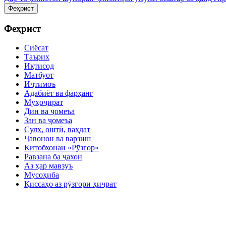
Феҳрист
Феҳрист
Сиёсат
Таърих
Иқтисод
Матбуот
Иҷтимоъ
Адабиёт ва фарҳанг
Муҳоҷират
Дин ва ҷомеъа
Зан ва ҷомеъа
Сулҳ, оштӣ, ваҳдат
Ҷавонон ва варзиш
Китобхонаи «Рӯзгор»
Равзана ба ҷахон
Аз ҳар мавзуъ
Мусоҳиба
Қиссаҳо аз рӯзгори ҳиҷрат