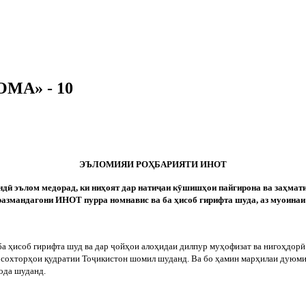
МА» - 10
ЭЪЛОМИЯИ РОҲБАРИЯТИ ИНОТ
нд
ӣ
эълом медорад, ки ниҳоят дар нати
ҷ
аи к
ӯ
шишҳои пайгирона ва заҳмат
размандагони ИНОТ пурра номнавис ва ба ҳисоб гирифта шуда, аз муоинаи
ба ҳисоб гирифта шуд ва дар
ҷ
ойҳои алоҳидаи дилпур муҳофизат ва нигоҳдор
ӣ
 сохторҳои қудратии То
ҷ
икистон шомил шуданд. Ва бо ҳамин марҳилаи дуюми
ода шуданд.