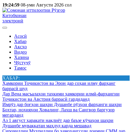
19:24:59
08-уми Августи 2026 сол
Китобхонаи
электронӣ
Асосӣ
Хабар
Аксҳо
Видео
Хазина
Ҷӯстуҷӯ
Тамос
ХАБАР:
Ҳамкории Тоҷикистон ва Эрон дар соҳаи илму фарҳанг
баррасӣ шуд
Дар Вена масъалаҳои таҳкими ҳамкории илмӣ-фарҳангии
Тоҷикистон ва Австрия баррасӣ гардиданд
Имрӯз дар боғҳои шаҳри Душанбе рӯзҳои фарҳанги шаҳри
Бохтар, ноҳияҳои Ховалинг, Лахш ва Сангвор баргузор
мегарданд
Аз 1 август ҳаракати нақлиёт дар баъзе кӯчаҳои шаҳри
Душанбе муваққатан маҳдуд карда мешавад
Сироҷиддин Муҳриддин бо ҳамоҳангсози доимии СММ дар