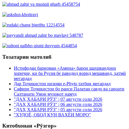
Тозатарин матолиб
Истифодаи барномаи «Амина» барои шаҳрвандони
хориҷие, ки ба Русия бе раводид ворид мешаванд, ҳатмӣ
мегардад
Дар Тоҷикистон низоми e-Phyto татбиқ мегардад
Сафири Тоҷикистон бо раиси Палатаи савдо ва саноати
Салтанати Умон мулоқот намуд
"ДАҲ ХАБАРИ РӮЗ" | 07 августи соли 2026
"ДАҲ ХАБАРИ РӮЗ" | 06 августи соли 2026
"ДАҲ ХАБАРИ РӮЗ" | 05 августи соли 2026
"ХУДОЁ, ОБОД КУН ВАХЁИ МОРО"
Китобхонаи «Рӯзгор»