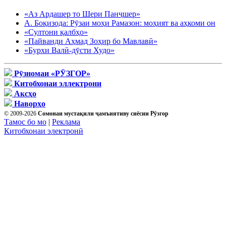
«Аз Ардашер то Шери Панҷшер»
А. Боқизода: Рӯзаи моҳи Рамазон: моҳият ва аҳкоми он
«Султони қалбҳо»
«Пайванди Аҳмад Зоҳир бо Мавлавӣ»
«Бурхи Валӣ-дӯсти Худо»
Рӯзномаи «РӮЗГОР»
Китобхонаи эллектрони
Аксҳо
Наворҳо
© 2009-2026
Сомонаи мустақили ҷамъиятиву сиёсии Рӯзгор
Тамос бо мо
|
Реклама
Китобхонаи электронӣ