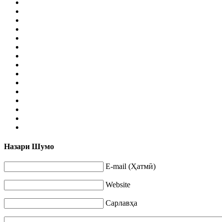
Назари Шумо
E-mail (Ҳатмӣ)
Website
Сарлавҳа