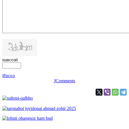
навсозӣ
Ирсол
JComments