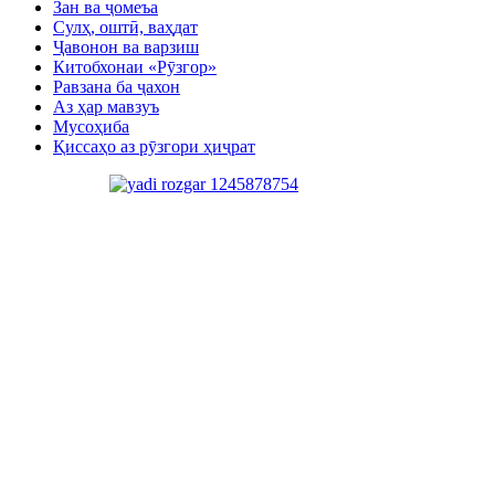
Зан ва ҷомеъа
Сулҳ, оштӣ, ваҳдат
Ҷавонон ва варзиш
Китобхонаи «Рӯзгор»
Равзана ба ҷахон
Аз ҳар мавзуъ
Мусоҳиба
Қиссаҳо аз рӯзгори ҳиҷрат