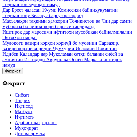
Тоҷикистон мулоқот намуд
Дар Брест ҷаласаи 19-уми Комиссияи байниҳукуматии
Тоҷикистону Беларус баргузор гардид
Масъалаҳои таҳкими ҳамкории Тоҷикистон ва Чин дар самти
мубориза бо ҷинояткорӣ баррасӣ гардиданд
Иштирок дар маросими ифтитоҳи мусобиқаи байналмилалии
“Бозиҳои оянда”
Мулоқоти вазири корҳои хориҷӣ бо муовини Сарвазир,
вазири корҳои хориҷии Ҷумҳурии Исломии Покистон
Идибек Қаландар дар Муколамаи сатҳи баланди сиёсӣ ва
амниятии Иттиҳоди Аврупо ва Осиёи Марказӣ иштирок
намуд
Феҳрист
Феҳрист
Сиёсат
Таърих
Иқтисод
Матбуот
Иҷтимоъ
Адабиёт ва фарҳанг
Муҳоҷират
Дин ва ҷомеъа