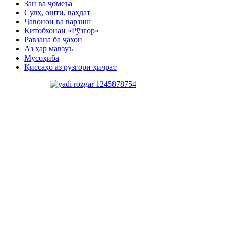
Зан ва ҷомеъа
Сулҳ, оштӣ, ваҳдат
Ҷавонон ва варзиш
Китобхонаи «Рӯзгор»
Равзана ба ҷахон
Аз ҳар мавзуъ
Мусоҳиба
Қиссаҳо аз рӯзгори ҳиҷрат