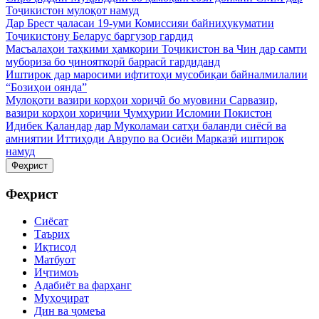
Тоҷикистон мулоқот намуд
Дар Брест ҷаласаи 19-уми Комиссияи байниҳукуматии
Тоҷикистону Беларус баргузор гардид
Масъалаҳои таҳкими ҳамкории Тоҷикистон ва Чин дар самти
мубориза бо ҷинояткорӣ баррасӣ гардиданд
Иштирок дар маросими ифтитоҳи мусобиқаи байналмилалии
“Бозиҳои оянда”
Мулоқоти вазири корҳои хориҷӣ бо муовини Сарвазир,
вазири корҳои хориҷии Ҷумҳурии Исломии Покистон
Идибек Қаландар дар Муколамаи сатҳи баланди сиёсӣ ва
амниятии Иттиҳоди Аврупо ва Осиёи Марказӣ иштирок
намуд
Феҳрист
Феҳрист
Сиёсат
Таърих
Иқтисод
Матбуот
Иҷтимоъ
Адабиёт ва фарҳанг
Муҳоҷират
Дин ва ҷомеъа