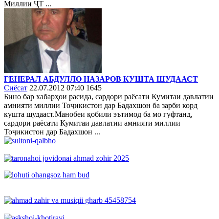
Миллии ҶТ ...
ГЕНЕРАЛ АБДУЛЛО НАЗАРОВ КУШТА ШУДААСТ
Сиёсат
22.07.2012 07:40
1645
Бино бар хабарҳои расида, сардори раёсати Кумитаи давлатии
амнияти миллии Тоҷикистон дар Бадахшон ба зарби корд
кушта шудааст.Манобеи қобили эътимод ба мо гуфтанд,
сардори раёсати Кумитаи давлатии амнияти миллии
Тоҷикистон дар Бадахшон ...