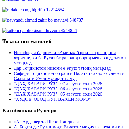
Тозатарин матолиб
Истифодаи барномаи «Амина» барои шаҳрвандони
хориҷие, ки ба Русия бе раводид ворид мешаванд, ҳатмӣ
мегардад
Дар Тоҷикистон низоми e-Phyto татбиқ мегардад
Сафири Тоҷикистон бо раиси Палатаи савдо ва саноати
Салтанати Умон мулоқот намуд
"ДАҲ ХАБАРИ РӮЗ" | 07 августи соли 2026
"ДАҲ ХАБАРИ РӮЗ" | 06 августи соли 2026
"ДАҲ ХАБАРИ РӮЗ" | 05 августи соли 2026
"ХУДОЁ, ОБОД КУН ВАХЁИ МОРО"
Китобхонаи «Рӯзгор»
«Аз Ардашер то Шери Панҷшер»
А. Боқизода: Рӯзаи моҳи Рамазон: моҳият ва аҳкоми он