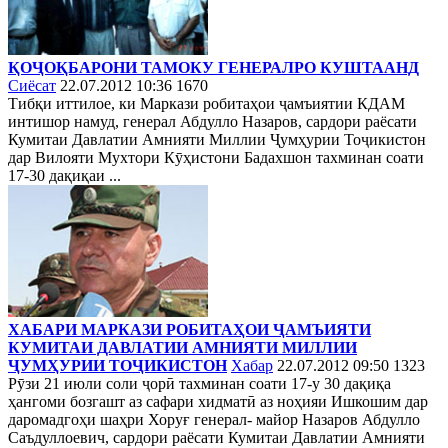
ҚОҶОҚБАРОНИ ТАМОКУ ГЕНЕРАЛРО КУШТААНД
Сиёсат
22.07.2012 10:36
1670
Тибқи иттилое, ки Маркази робитаҳои ҷамъиятии КДАМ
интишор намуд, генерал Абдулло Назаров, сардори раёсати
Кумитаи Давлатии Амнияти Миллии Ҷумҳурии Тоҷикистон
дар Вилояти Мухтори Кӯҳистони Бадахшон тахминан соати
17-30 дақиқаи ...
ХАБАРИ МАРКАЗИ РОБИТАҲОИ ҶАМЪИЯТИ
КУМИТАИ ДАВЛАТИИ АМНИЯТИ МИЛЛИИ
ҶУМҲУРИИ ТОҶИКИСТОН
Хабар
22.07.2012 09:50
1323
Рӯзи 21 июли соли ҷорӣ тахминан соати 17-у 30 дақиқа
ҳангоми бозгашт аз сафари хидматӣ аз ноҳияи Ишкошим дар
даромадгоҳи шаҳри Хоруғ генерал- майор Назаров Абдулло
Саъдуллоевич, сардори раёсати Кумитаи Давлатии Амнияти