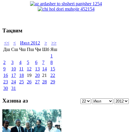
Тақвим
<<
<
Июл 2012
>
>>
Дш
Сш
Чш
Пш
Ҷм
Шб
Яш
1
2
3
4
5
6
7
8
9
10
11
12
13
14
15
16
17
18
19
20
21
22
23
24
25
26
27
28
29
30
31
Хазина аз