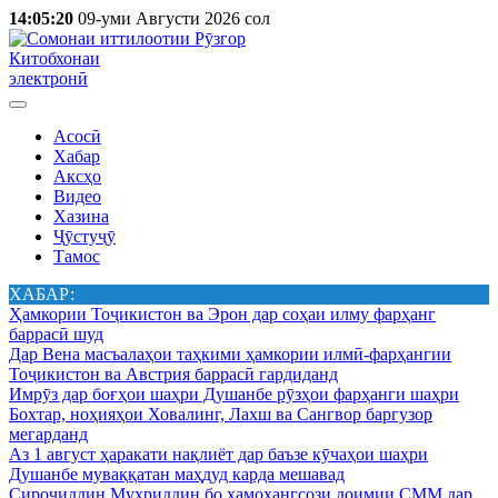
14:05:20
09-уми Августи 2026 сол
Китобхонаи
электронӣ
Асосӣ
Хабар
Аксҳо
Видео
Хазина
Ҷӯстуҷӯ
Тамос
ХАБАР:
Ҳамкории Тоҷикистон ва Эрон дар соҳаи илму фарҳанг
баррасӣ шуд
Дар Вена масъалаҳои таҳкими ҳамкории илмӣ-фарҳангии
Тоҷикистон ва Австрия баррасӣ гардиданд
Имрӯз дар боғҳои шаҳри Душанбе рӯзҳои фарҳанги шаҳри
Бохтар, ноҳияҳои Ховалинг, Лахш ва Сангвор баргузор
мегарданд
Аз 1 август ҳаракати нақлиёт дар баъзе кӯчаҳои шаҳри
Душанбе муваққатан маҳдуд карда мешавад
Сироҷиддин Муҳриддин бо ҳамоҳангсози доимии СММ дар