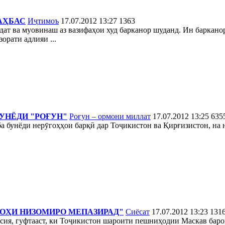
АҲБАС
Иҷтимоъ
17.07.2012 13:27
1363
дат ва муовинаш аз вазифаҳои худ барканор шуданд. Ин баркано
орати адлияи ...
УНЁДИ "РОҒУН"
Роғун – ормони миллат
17.07.2012 13:25
635
 бунёди нерӯгоҳҳои барқӣ дар Тоҷикистон ва Қирғизистон, на 
ОҲИ НИЗОМИРО МЕПАЗИРАД"
Сиёсат
17.07.2012 13:23
131
ия, гуфтааст, ки Тоҷикистон шароити пешниҳодии Маскав баро