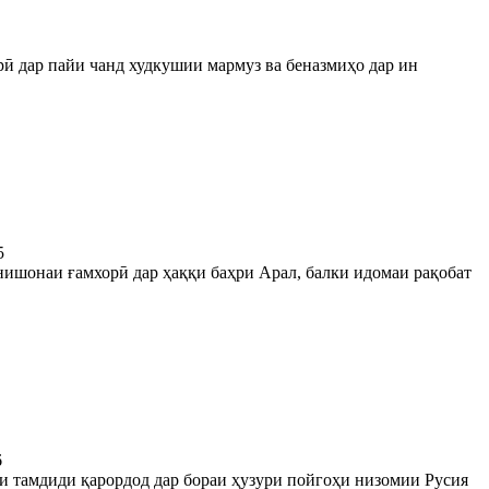
рӣ дар пайи чанд худкушии мармуз ва беназмиҳо дар ин
5
нишонаи ғамхорӣ дар ҳаққи баҳри Арал, балки идомаи рақобат
6
и тамдиди қарордод дар бораи ҳузури пойгоҳи низомии Русия