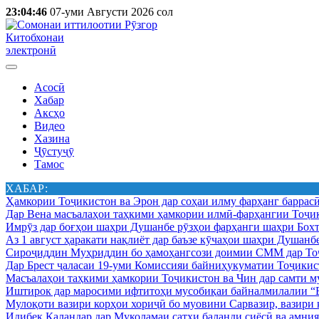
23:04:46
07-уми Августи 2026 сол
Китобхонаи
электронӣ
Асосӣ
Хабар
Аксҳо
Видео
Хазина
Ҷӯстуҷӯ
Тамос
ХАБАР:
Ҳамкории Тоҷикистон ва Эрон дар соҳаи илму фарҳанг баррас
Дар Вена масъалаҳои таҳкими ҳамкории илмӣ-фарҳангии Тоҷик
Имрӯз дар боғҳои шаҳри Душанбе рӯзҳои фарҳанги шаҳри Бохт
Аз 1 август ҳаракати нақлиёт дар баъзе кӯчаҳои шаҳри Душанб
Сироҷиддин Муҳриддин бо ҳамоҳангсози доимии СММ дар Тоҷ
Дар Брест ҷаласаи 19-уми Комиссияи байниҳукуматии Тоҷикист
Масъалаҳои таҳкими ҳамкории Тоҷикистон ва Чин дар самти му
Иштирок дар маросими ифтитоҳи мусобиқаи байналмилалии “Б
Мулоқоти вазири корҳои хориҷӣ бо муовини Сарвазир, вазир
Идибек Қаландар дар Муколамаи сатҳи баланди сиёсӣ ва амн