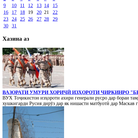
9
10
11
12
13
14
15
16
17
18
19
20
21
22
23
24
25
26
27
28
29
30
31
Хазина аз
ВАЗОРАТИ УМУРИ ХОРИҶӢ ИЗҲОРОТИ ЧИРКИНРО "Б
ВУХ Тоҷикистон изҳороти ахири генерали русро дар бораи та
хушкигарди Русия дирӯз дар як нишасти матбуотӣ дар Маскав гу