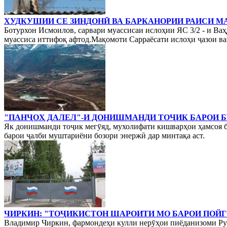
ХУДКУШИИ СЕ ЗИНДОНӢ ВА БАРКАНОРИИ РАИСИ М
Ботурхон Исмоилов, сарвари муассисаи ислоҳии ЯС 3/2 - и Ваҳ
муассиса иттифоқ афтод.Мақомоти Сарраёсати ислоҳи ҷазои ваз
"ПАНҶОҲ ДАЛЕЛ"-И ДОНИШМАНДИ ТОҶИК БАРОИ Б
Як донишманди тоҷик мегӯяд, мухолифати кишварҳои ҳамсоя ба
барои ҷалби муштариёни бозори энержӣ дар минтақа аст.
ЧИРКИН: "ТОҶИКИСТОН ШАРОИТИ МО БАРОИ ПОЙГ
Владимир Чиркин, фармондеҳи кулли нерӯҳои пиёданизоми Рус