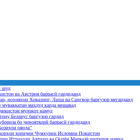
ӣ шуд
истон ва Австрия баррасӣ гардиданд
ар, ноҳияҳои Ховалинг, Лахш ва Сангвор баргузор мегарданд
е муваққатан маҳдуд карда мешавад
икистон мулоқот намуд
ону Беларус баргузор гардид
бориза бо ҷинояткорӣ баррасӣ гардиданд
озиҳои оянда”
и корҳои хориҷии Ҷумҳурии Исломии Покистон
иятии Иттиҳоди Аврупо ва Осиёи Марказӣ иштирок намуд