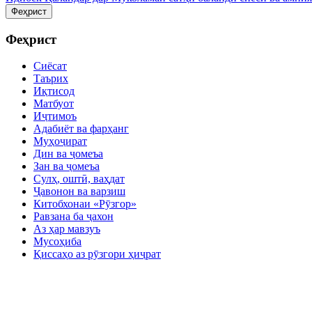
Феҳрист
Феҳрист
Сиёсат
Таърих
Иқтисод
Матбуот
Иҷтимоъ
Адабиёт ва фарҳанг
Муҳоҷират
Дин ва ҷомеъа
Зан ва ҷомеъа
Сулҳ, оштӣ, ваҳдат
Ҷавонон ва варзиш
Китобхонаи «Рӯзгор»
Равзана ба ҷахон
Аз ҳар мавзуъ
Мусоҳиба
Қиссаҳо аз рӯзгори ҳиҷрат