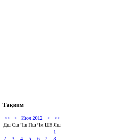
Тақвим
<<
<
Июл 2012
>
>>
Дш
Сш
Чш
Пш
Ҷм
Шб
Яш
1
2
3
4
5
6
7
8