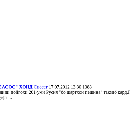
ЕАСОС" ХОНД
Сиёсат
17.07.2012 13:30
1388
мдиди пойгоҳи 201-уми Русия "бо шартҳои пешина" такзиб кард
фт ...