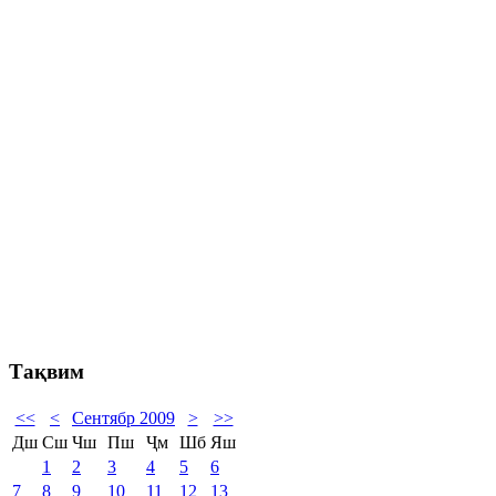
Тақвим
<<
<
Сентябр 2009
>
>>
Дш
Сш
Чш
Пш
Ҷм
Шб
Яш
1
2
3
4
5
6
7
8
9
10
11
12
13