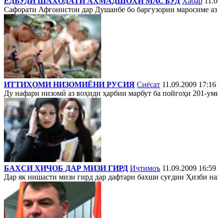
ЁДБУДИ ШАҲОДАТИ АҲМАДШОҲИ МАСЪУД
Хабар
11.0
Сафорати Афғонистон дар Душанбе бо баргузории маросиме аз
ИТТИҲОМИ НИЗОМИЁНИ РУСИЯ
Сиёсат
11.09.2009 17:16
Ду нафари низомӣ аз воҳиди ҳарбии марбут ба пойгоҳи 201-уми 
БАҲСИ ҲИҶОБ ДАР МИЗИ ГИРД
Иҷтимоъ
11.09.2009 16:59
Дар як нишасти мизи гирд дар дафтари бахши суғдии Ҳизби наҳ