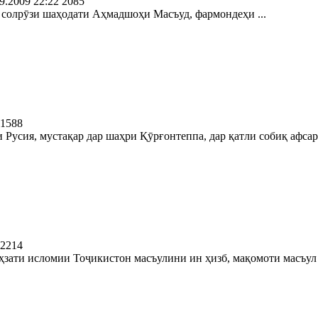
9.2009 22:22
2085
 солрӯзи шаҳодати Аҳмадшоҳи Масъуд, фармондеҳи ...
1588
Русия, мустақар дар шаҳри Қӯрғонтеппа, дар қатли собиқ афсари
2214
зати исломии Тоҷикистон масъулини ин ҳизб, мақомоти масъул .