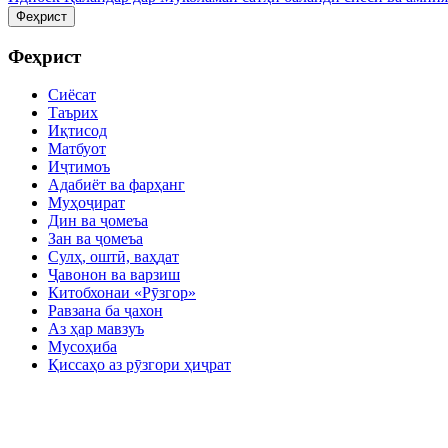
Феҳрист
Феҳрист
Сиёсат
Таърих
Иқтисод
Матбуот
Иҷтимоъ
Адабиёт ва фарҳанг
Муҳоҷират
Дин ва ҷомеъа
Зан ва ҷомеъа
Сулҳ, оштӣ, ваҳдат
Ҷавонон ва варзиш
Китобхонаи «Рӯзгор»
Равзана ба ҷахон
Аз ҳар мавзуъ
Мусоҳиба
Қиссаҳо аз рӯзгори ҳиҷрат