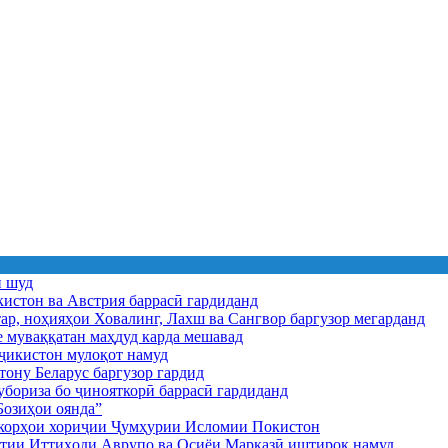
ӣ шуд
истон ва Австрия баррасӣ гардиданд
ар, ноҳияҳои Ховалинг, Лахш ва Сангвор баргузор мегарданд
е муваққатан маҳдуд карда мешавад
икистон мулоқот намуд
ону Беларус баргузор гардид
бориза бо ҷинояткорӣ баррасӣ гардиданд
озиҳои оянда”
и корҳои хориҷии Ҷумҳурии Исломии Покистон
иятии Иттиҳоди Аврупо ва Осиёи Марказӣ иштирок намуд