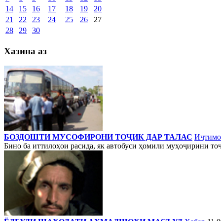
14
15
16
17
18
19
20
21
22
23
24
25
26
27
28
29
30
Хазина аз
БОЗДОШТИ МУСОФИРОНИ ТОҶИК ДАР ТАЛАС
Иҷтимо
Бино ба иттилоҳои расида, як автобуси ҳомили муҳоҷирини тоҷ