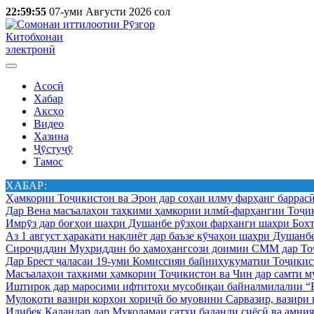
22:59:55
07-уми Августи 2026 сол
Китобхонаи
электронӣ
Асосӣ
Хабар
Аксҳо
Видео
Хазина
Ҷӯстуҷӯ
Тамос
ХАБАР:
Ҳамкории Тоҷикистон ва Эрон дар соҳаи илму фарҳанг баррас
Дар Вена масъалаҳои таҳкими ҳамкории илмӣ-фарҳангии Тоҷик
Имрӯз дар боғҳои шаҳри Душанбе рӯзҳои фарҳанги шаҳри Бохт
Аз 1 август ҳаракати нақлиёт дар баъзе кӯчаҳои шаҳри Душанб
Сироҷиддин Муҳриддин бо ҳамоҳангсози доимии СММ дар Тоҷ
Дар Брест ҷаласаи 19-уми Комиссияи байниҳукуматии Тоҷикист
Масъалаҳои таҳкими ҳамкории Тоҷикистон ва Чин дар самти му
Иштирок дар маросими ифтитоҳи мусобиқаи байналмилалии “Б
Мулоқоти вазири корҳои хориҷӣ бо муовини Сарвазир, вазир
Идибек Қаландар дар Муколамаи сатҳи баланди сиёсӣ ва амн