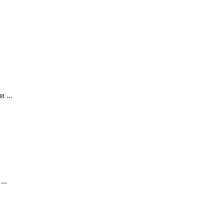
 ...
..