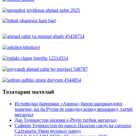
Тозатарин матолиб
Истифодаи барномаи «Амина» барои шаҳрвандони
хориҷие, ки ба Русия бе раводид ворид мешаванд, ҳатмӣ
мегардад
Дар Тоҷикистон низоми e-Phyto татбиқ мегардад
Сафири Тоҷикистон бо раиси Палатаи савдо ва саноати
Салтанати Умон мулоқот намуд