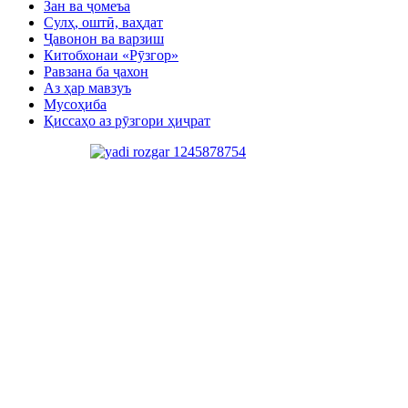
Зан ва ҷомеъа
Сулҳ, оштӣ, ваҳдат
Ҷавонон ва варзиш
Китобхонаи «Рӯзгор»
Равзана ба ҷахон
Аз ҳар мавзуъ
Мусоҳиба
Қиссаҳо аз рӯзгори ҳиҷрат