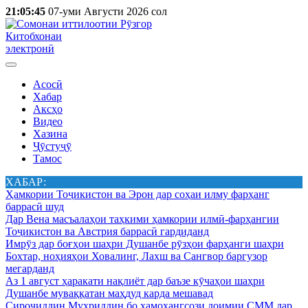
21:05:45
07-уми Августи 2026 сол
Китобхонаи
электронӣ
Асосӣ
Хабар
Аксҳо
Видео
Хазина
Ҷӯстуҷӯ
Тамос
ХАБАР:
Ҳамкории Тоҷикистон ва Эрон дар соҳаи илму фарҳанг
баррасӣ шуд
Дар Вена масъалаҳои таҳкими ҳамкории илмӣ-фарҳангии
Тоҷикистон ва Австрия баррасӣ гардиданд
Имрӯз дар боғҳои шаҳри Душанбе рӯзҳои фарҳанги шаҳри
Бохтар, ноҳияҳои Ховалинг, Лахш ва Сангвор баргузор
мегарданд
Аз 1 август ҳаракати нақлиёт дар баъзе кӯчаҳои шаҳри
Душанбе муваққатан маҳдуд карда мешавад
Сироҷиддин Муҳриддин бо ҳамоҳангсози доимии СММ дар