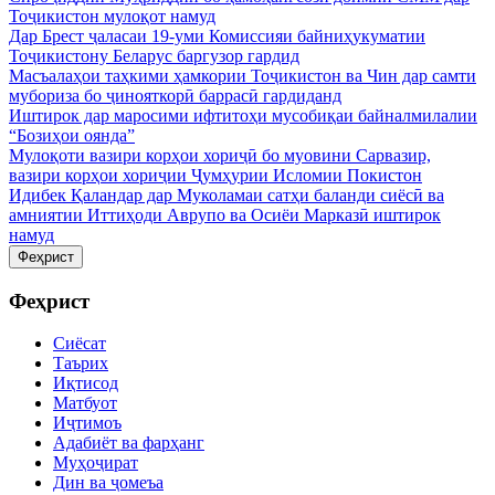
Тоҷикистон мулоқот намуд
Дар Брест ҷаласаи 19-уми Комиссияи байниҳукуматии
Тоҷикистону Беларус баргузор гардид
Масъалаҳои таҳкими ҳамкории Тоҷикистон ва Чин дар самти
мубориза бо ҷинояткорӣ баррасӣ гардиданд
Иштирок дар маросими ифтитоҳи мусобиқаи байналмилалии
“Бозиҳои оянда”
Мулоқоти вазири корҳои хориҷӣ бо муовини Сарвазир,
вазири корҳои хориҷии Ҷумҳурии Исломии Покистон
Идибек Қаландар дар Муколамаи сатҳи баланди сиёсӣ ва
амниятии Иттиҳоди Аврупо ва Осиёи Марказӣ иштирок
намуд
Феҳрист
Феҳрист
Сиёсат
Таърих
Иқтисод
Матбуот
Иҷтимоъ
Адабиёт ва фарҳанг
Муҳоҷират
Дин ва ҷомеъа