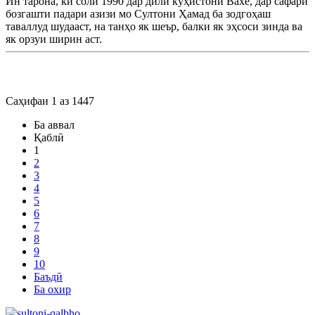
Ин тарона, ки соли 1990 дар дили кӯҳистони Вахё, дар сафари
бозгашти падари азизи мо Султони Ҳамад ба зодгоҳаш
таваллуд шудааст, на танҳо як шеър, балки як эҳсоси зинда ва
як орзуи ширин аст.
Саҳифаи 1 аз 1447
Ба аввал
Қаблӣ
1
2
3
4
5
6
7
8
9
10
Баъдӣ
Ба охир