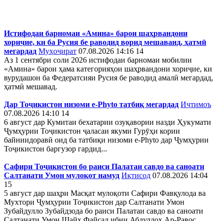
Истифодаи барномаи «Амина» барои шаҳрвандони
хориҷие, ки ба Русия бе раводид ворид мешаванд, ҳатмӣ
мегардад
Муҳоҷират
07.08.2026 14:16
14
Аз 1 сентябри соли 2026 истифодаи барномаи мобилии
«Амина» барои ҳама категорияҳои шаҳрвандони хориҷие, ки
вурудашон ба Федератсияи Русия бе раводид амалӣ мегардад,
ҳатмӣ мешавад.
Дар Тоҷикистон низоми e-Phyto татбиқ мегардад
Иҷтимоъ
07.08.2026 14:10
14
6 август дар Кумитаи бехатарии озуқавории назди Ҳукумати
Ҷумҳурии Тоҷикистон ҷаласаи якуми Гурӯҳи кории
байниидоравӣ оид ба татбиқи низоми e-Phyto дар Ҷумҳурии
Тоҷикистон баргузор гардид...
Сафири Тоҷикистон бо раиси Палатаи савдо ва саноати
Салтанати Умон мулоқот намуд
Иқтисод
07.08.2026 14:04
15
5 август дар шаҳри Масқат мулоқоти Сафири Фавқулода ва
Мухтори Ҷумҳурии Тоҷикистон дар Салтанати Умон
Зубайдулло Зубайдзода бо раиси Палатаи савдо ва саноати
Салтанати Умон Шайх Файсал ибни Абдуллоҳ Ар-Равос