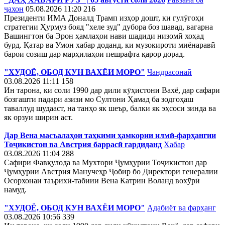
ҷахон
05.08.2026 11:20
216
Президенти ИМА Доналд Трамп изҳор дошт, ки гулӯгоҳи
стратегии Ҳурмуз бояд "хеле зуд" дубора боз шавад, вагарна
Вашингтон ба Эрон ҳамлаҳои нави шадиди низомӣ хоҳад
бурд. Қатар ва Умон хабар доданд, ки музокироти миёнаравӣ
барои созиш дар марҳилаҳои пешрафта қарор дорад.
"ХУДОЁ, ОБОД КУН ВАХЁИ МОРО"
Чандрасонаӣ
03.08.2026 11:11
158
Ин тарона, ки соли 1990 дар дили кӯҳистони Вахё, дар сафари
бозгашти падари азизи мо Султони Ҳамад ба зодгоҳаш
таваллуд шудааст, на танҳо як шеър, балки як эҳсоси зинда ва
як орзуи ширин аст.
Дар Вена масъалаҳои таҳкими ҳамкории илмӣ-фарҳангии
Тоҷикистон ва Австрия баррасӣ гардиданд
Хабар
03.08.2026 11:04
288
Сафири Фавқулода ва Мухтори Ҷумҳурии Тоҷикистон дар
Ҷумҳурии Австрия Манучеҳр Ҷобир бо Директори генералии
Осорхонаи таърихӣ-табиии Вена Катрин Воланд вохӯрӣ
намуд.
"ХУДОЁ, ОБОД КУН ВАХЁИ МОРО"
Адабиёт ва фарҳанг
03.08.2026 10:56
339