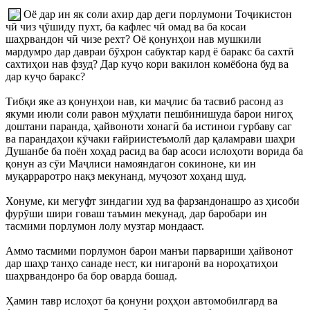
Оё дар ин як соли ахир дар деги порлумони Тоҷикистон
чӣ чиз ҷӯшиду пухт, ба кафлес чӣ омад ва ба косаи
шаҳрвандон чӣ чизе рехт? Оё қонунҳои нав мушкили
мардумро дар давраи бӯҳрон сабуктар кард ё баракс ба сахтӣ
сахтиҳои нав фзуд? Дар куҷо кори вакилон комёбона буд ва
дар куҷо баракс?
Тибқи яке аз қонунҳои нав, ки маҷлис ба тасвиб расонд аз
якуми июли соли равон мӯҳлати пешбинишуда барои нигоҳ
доштани паранда, ҳайвоноти хонагӣ ба истинои гурбаву саг
ва парандаҳои кӯчаки ғайриистеъмолӣ дар қаламрави шаҳри
Душанбе ба поён хоҳад расид ва бар асоси ислоҳоти ворида ба
қонун аз сӯи Маҷлиси намояндагон сокиноне, ки ин
муқарраротро нақз мекунанд, муҷозот хоҳанд шуд.
Хонуме, ки мегуфт зиндагии худ ва фарзандонашро аз ҳисоби
фурӯши шири говаш таъмин мекунад, дар баробари ин
тасмими порлумон лолу музтар мондааст.
Аммо тасмими порлумон барои манъи парвариши ҳайвонот
дар шаҳр танҳо санаде нест, ки нигаронӣ ва нороҳатиҳои
шаҳрвандонро ба бор оварда бошад.
Ҳамин тавр ислоҳот ба қонуни роҳҳои автомобилгард ва