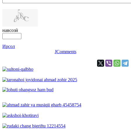
навсозӣ
Ирсол
JComments