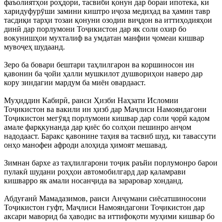
фаъолиятҳои роҳдорӣ, тасвиби қонун дар бораи ипотека, ки
харидуфурӯши замини киштро иҷоза медиҳад ва ҳамин тавр
тасдиқи тарҳи тозаи қонуни озодии виҷдон ва иттиҳодияҳои
динӣ дар порлумони Тоҷикистон дар як соли охир бо
вокунишҳои мухталиф ва умдатан манфии ҷомеаи кишвар
мувоҷеҳ шудаанд.
Зеро ба бовари бештари таҳлилгарон ва коршиносон ин
қавонин ба ҷойи ҳалли мушкилот душвориҳои наверо дар
кору зиндагии мардум ба миён овардааст.
Муҳиддин Кабирӣ, раиси Ҳизби Наҳзати Исломии
Тоҷикистон ва вакили ин ҳизб дар Маҷлиси Намояндагони
Тоҷикистон мегӯяд порлумони кишвар дар соли ҷорӣ кадом
амале фарқкунанда дар қиёс бо солҳои пешинро анҷом
надодааст. Баракс қавонине таҳия ва тасвиб шуд, ки тавассути
онҳо манофеи афроди алоҳида ҳимоят мешавад.
Зимнан бархе аз таҳлилгарони тоҷик раъйи порлумонро барои
пулакӣ шудани роҳҳои автомобилгард дар қаламрави
кишварро як амали носанҷида ва зараровар хонданд.
Абдуғанӣ Мамадазимов, раиси Анҷумани сиёсатшиносони
Тоҷикистон гуфт, Маҷлиси Намояндагони Тоҷикистон дар
аксари маворид ба ҳаводис ва иттифоқоти муҳими кишвар бо