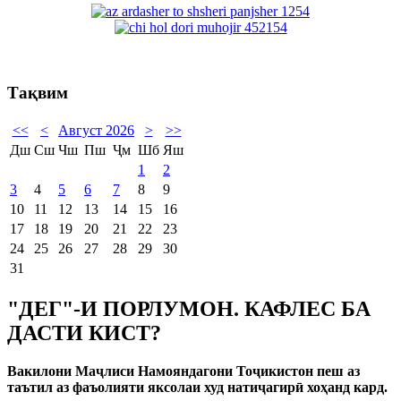
Тақвим
<<
<
Август 2026
>
>>
Дш
Сш
Чш
Пш
Ҷм
Шб
Яш
1
2
3
4
5
6
7
8
9
10
11
12
13
14
15
16
17
18
19
20
21
22
23
24
25
26
27
28
29
30
31
"ДЕГ"-И ПОРЛУМОН. КАФЛЕС БА
ДАСТИ КИСТ?
Вакилони Маҷлиси Намояндагони Тоҷикистон пеш аз
таътил аз фаъолияти яксолаи худ натиҷагирӣ хоҳанд кард.