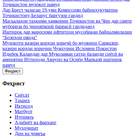
Тоҷикистон мулоқот намуд
Дар Брест ҷаласаи 19-уми Комиссияи байниҳукуматии
Тоҷикистону Беларус баргузор гардид
Масъалаҳои таҳкими ҳамкории Тоҷикистон ва Чин дар самти
мубориза бо ҷинояткорӣ баррасӣ гардиданд
Иштирок дар маросими ифтитоҳи мусобиқаи байналмилалии
“Бозиҳои оянда”
Мулоқоти вазири корҳои хориҷӣ бо муовини Сарвазир,
вазири корҳои хориҷии Ҷумҳурии Исломии Покистон
Идибек Қаландар дар Муколамаи сатҳи баланди сиёсӣ ва
амниятии Иттиҳоди Аврупо ва Осиёи Марказӣ иштирок
намуд
Феҳрист
Феҳрист
Сиёсат
Таърих
Иқтисод
Матбуот
Иҷтимоъ
Адабиёт ва фарҳанг
Муҳоҷират
Дин ва ҷомеъа