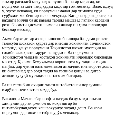
таъхир расидагӣ мекунад ва чунин ба назар мерасад, ки
порлумон аз ҳаёт чанд қадам қафотар гом мезанад. Вале, афзуд
ӯ, эҳсос мешавад, ки порлумон амалан дар ҳимояти суди
гурӯҳҳои хос бештар талош мекунад. Вагарна дар шароите, ки
ваҳдати миллӣ ба як раванд табдил мешавад пулакӣ кардани
роҳи ба самти қисмати шимоли кишвар ин ҳама талошҳоро
бесамар месозад.
Аммо бархе дигар аз коршиносон бо ишора ба адами риояти
таносуби шохаҳои қудрат дар низоми ҳокимияти Тоҷикистон
мегӯянд, ҳанӯз порлумони Тоҷикистон шохаи мустақил ва
соҳиби салоҳияти зарурӣ нашудааст. Ва порлумони
Тоҷикистон умдатан хостаҳои ҳокимияти иҷроияро бароварда
месозад. Қосими Бемуҳаммад коршиноси мустақили тоҷик
мегӯяд, дар чунин вазъ наметавон аз маҷлис интизороте дошт,
ки битавонад дар роҳи таҳия ва тасвиби қонун ва дигар
асноди ҳуқуқӣ мустақилона тасмим бигирад.
Ба ин тартиб ин охирин таътили тобистонаи порлумони
имрӯзаи Тоҷикистон хоҳад буд.
Вакилони Маҷлис бар изофаи наздик ба ду моҳи таътил
ҳамчунин дар анҷоми он як моҳи дигар бо
интихобкунандаҳои хеш вохӯриҳо хоҳанд дошт. Ва кори
порлумон дар моҳи октябр шурӯъ мешавад.