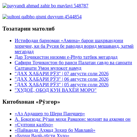
Тозатарин матолиб
Истифодаи барномаи «Амина» барои шаҳрвандони
хориҷие, ки ба Русия бе раводид ворид мешаванд, ҳатмӣ
мегардад
Дар Тоҷикистон низоми e-Phyto татбиқ мегардад
Сафири Тоҷикистон бо раиси Палатаи савдо ва саноати
Салтанати Умон мулоқот намуд
"ДАҲ ХАБАРИ РӮЗ" | 07 августи соли 2026
"ДАҲ ХАБАРИ РӮЗ" | 06 августи соли 2026
"ДАҲ ХАБАРИ РӮЗ" | 05 августи соли 2026
"ХУДОЁ, ОБОД КУН ВАХЁИ МОРО"
Китобхонаи «Рӯзгор»
«Аз Ардашер то Шери Панҷшер»
А. Боқизода: Рӯзаи моҳи Рамазон: моҳият ва аҳкоми он
«Султони қалбҳо»
«Пайванди Аҳмад Зоҳир бо Мавлавӣ»
«Бурхи Валӣ-дӯсти Худо»