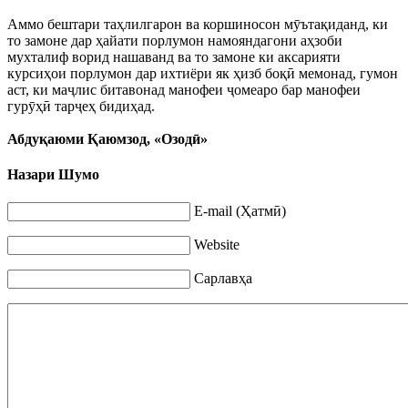
Аммо бештари таҳлилгарон ва коршиносон мӯътақиданд, ки
то замоне дар ҳайати порлумон намояндагони аҳзоби
мухталиф ворид нашаванд ва то замоне ки аксарияти
курсиҳои порлумон дар ихтиёри як ҳизб боқӣ мемонад, гумон
аст, ки маҷлис битавонад манофеи ҷомеаро бар манофеи
гурӯҳӣ тарҷеҳ бидиҳад.
Абдуқаюми Қаюмзод, «Озодӣ»
Назари Шумо
E-mail (Ҳатмӣ)
Website
Сарлавҳа