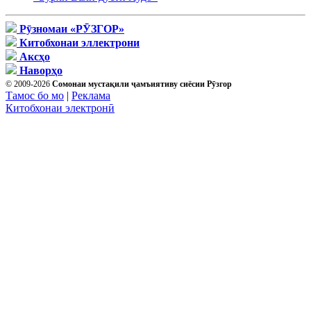
Рӯзномаи «РӮЗГОР»
Китобхонаи эллектрони
Аксҳо
Наворҳо
© 2009-2026
Сомонаи мустақили ҷамъиятиву сиёсии Рӯзгор
Тамос бо мо
|
Реклама
Китобхонаи электронӣ