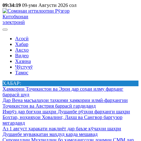
09:34:19
09-уми Августи 2026 сол
Китобхонаи
электронӣ
Асосӣ
Хабар
Аксҳо
Видео
Хазина
Ҷӯстуҷӯ
Тамос
ХАБАР:
Ҳамкории Тоҷикистон ва Эрон дар соҳаи илму фарҳанг
баррасӣ шуд
Дар Вена масъалаҳои таҳкими ҳамкории илмӣ-фарҳангии
Тоҷикистон ва Австрия баррасӣ гардиданд
Имрӯз дар боғҳои шаҳри Душанбе рӯзҳои фарҳанги шаҳри
Бохтар, ноҳияҳои Ховалинг, Лахш ва Сангвор баргузор
мегарданд
Аз 1 август ҳаракати нақлиёт дар баъзе кӯчаҳои шаҳри
Душанбе муваққатан маҳдуд карда мешавад
Сироҷиддин Муҳриддин бо ҳамоҳангсози доимии СММ дар