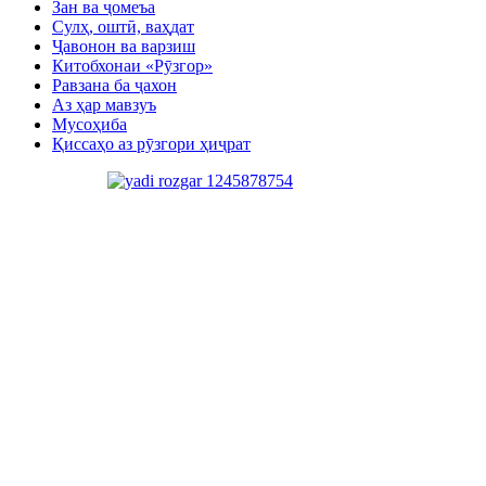
Зан ва ҷомеъа
Сулҳ, оштӣ, ваҳдат
Ҷавонон ва варзиш
Китобхонаи «Рӯзгор»
Равзана ба ҷахон
Аз ҳар мавзуъ
Мусоҳиба
Қиссаҳо аз рӯзгори ҳиҷрат