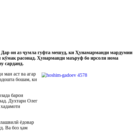
 Дар он аз
ҷ
умла гуфта мешуд, ки Ҳунамарманди мардумии
ш к
ӯ
мак расонад. Ҳунарманди маъруф бо ирсоли нома
у сарданд.
и ман аст ва агар
надошта бошам, ки
зада барои
ад. Духтари Олег
з хадамоти
силашвил
ӣ
ёдовар
д. Ва боз ҳам