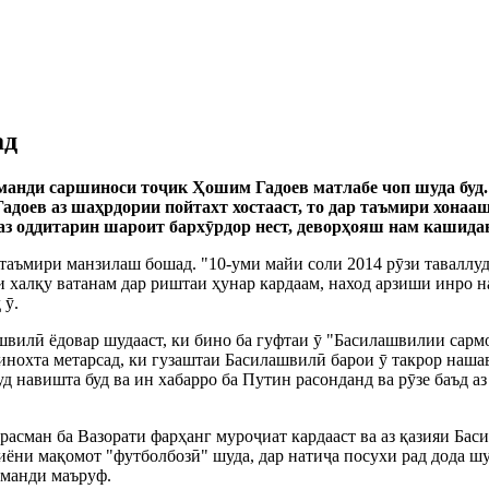
ад
рманди саршиноси то
ҷ
ик Ҳошим Гадоев матлабе чоп шуда буд.
доев аз шаҳрдории пойтахт хостааст, то дар таъмири хонаа
 аз оддитарин шароит барх
ӯ
рдор нест, деворҳояш нам кашидав
и таъмири манзилаш бошад. "10-уми майи соли 2014 р
ӯ
зи таваллуд
ои халқу ватанам дар риштаи ҳунар кардаам, наход арзиши инро 
д
ӯ
.
ашвил
ӣ
ёдовар шудааст, ки бино ба гуфтаи
ӯ
"Басилашвилии сармо
нохта метарсад, ки гузаштаи Басилашвил
ӣ
барои
ӯ
такрор нашав
д навишта буд ва ин хабарро ба Путин расонданд ва р
ӯ
зе баъд а
 расман ба Вазорати фарҳанг муро
ҷ
иат кардааст ва аз қазияи Ба
миёни мақомот "футболбоз
ӣ
" шуда, дар нати
ҷ
а посухи рад дода шу
рманди маъруф.