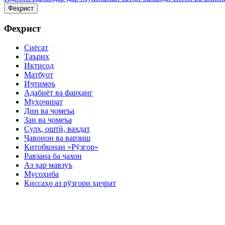
Феҳрист
Феҳрист
Сиёсат
Таърих
Иқтисод
Матбуот
Иҷтимоъ
Адабиёт ва фарҳанг
Муҳоҷират
Дин ва ҷомеъа
Зан ва ҷомеъа
Сулҳ, оштӣ, ваҳдат
Ҷавонон ва варзиш
Китобхонаи «Рӯзгор»
Равзана ба ҷахон
Аз ҳар мавзуъ
Мусоҳиба
Қиссаҳо аз рӯзгори ҳиҷрат