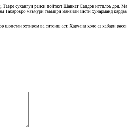
 Тавре суханг
ӯ
и раиси пойтахт Шавкат Саидов иттилоъ дод, М
м Табаровро маъмури таъмири манзили зисти ҳунарманд кардаас
р шоистаи эҳтиром ва ситоиш аст. Ҳарчанд ҳоло аз хабари расо