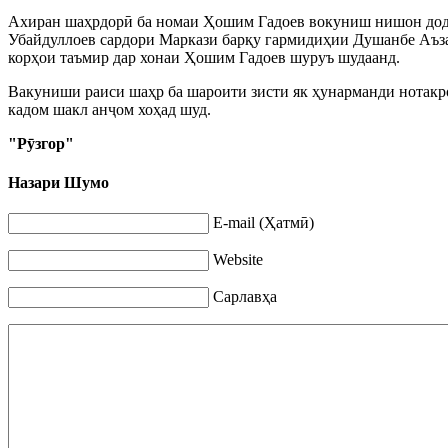
Ахиран шаҳрдор
ӣ
ба номаи Ҳошим Гадоев вокуниш нишон дод.
Убайдуллоев сардори Маркази барқу гармидиҳии Душанбе Аъза
корҳои таъмир дар хонаи Ҳошим Гадоев шуруъ шудаанд.
Вакуниши раиси шаҳр ба шароити зисти як ҳунарманди нотакро
кадом шакл ан
ҷ
ом хоҳад шуд.
"Р
ӯ
згор"
Назари Шумо
E-mail (Ҳатмӣ)
Website
Сарлавҳа