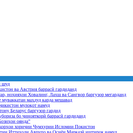
ӣ шуд
истон ва Австрия баррасӣ гардиданд
ар, ноҳияҳои Ховалинг, Лахш ва Сангвор баргузор мегарданд
е муваққатан маҳдуд карда мешавад
икистон мулоқот намуд
ону Беларус баргузор гардид
бориза бо ҷинояткорӣ баррасӣ гардиданд
озиҳои оянда”
и корҳои хориҷии Ҷумҳурии Исломии Покистон
иятии Иттиҳоди Аврупо ва Осиёи Марказӣ иштирок намуд