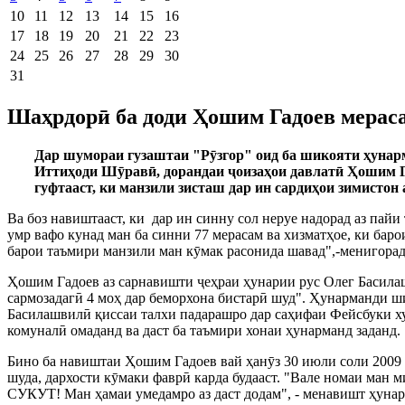
10
11
12
13
14
15
16
17
18
19
20
21
22
23
24
25
26
27
28
29
30
31
Шаҳрдорӣ ба доди Ҳошим Гадоев мерас
Дар шумораи гузаштаи "Р
ӯ
згор" оид ба шикояти ҳуна
Иттиҳоди Ш
ӯ
рав
ӣ
, дорандаи
ҷ
оизаҳои давлат
ӣ
Ҳошим Га
гуфтааст, ки манзили зисташ дар ин сардиҳои зимистон
Ва боз навиштааст, ки дар ин синну сол неруе надорад аз пай
умр вафо кунад ман ба синни 77 мерасам ва хизматҳое, ки бар
барои таъмири манзили ман к
ӯ
мак расонида шавад",-менигора
Ҳошим Гадоев аз сарнавишти
ҷ
еҳраи ҳунарии рус Олег Басил
сармозадаг
ӣ
4 моҳ дар беморхона бистар
ӣ
шуд". Ҳунарманди ши
Басилашвил
ӣ
қиссаи талхи падарашро дар саҳифаи Фейсбуки ху
комунал
ӣ
омаданд ва даст ба таъмири хонаи ҳунарманд заданд.
Бино ба навиштаи Ҳошим Гадоев вай ҳан
ӯ
з 30 июли соли 2009
шуда, дархости к
ӯ
маки фавр
ӣ
карда будааст. "Вале номаи ман 
СУКУТ! Ман ҳамаи умедамро аз даст додам", - менавишт ҳуна