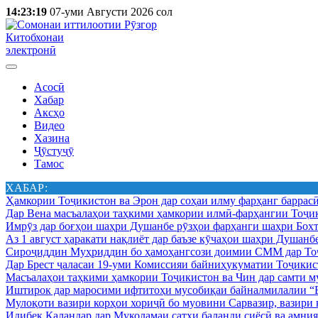
14:23:19
07-уми Августи 2026 сол
Китобхонаи
электронӣ
Асосӣ
Хабар
Аксҳо
Видео
Хазина
Ҷӯстуҷӯ
Тамос
ХАБАР:
Ҳамкории Тоҷикистон ва Эрон дар соҳаи илму фарҳанг баррас
Дар Вена масъалаҳои таҳкими ҳамкории илмӣ-фарҳангии Тоҷик
Имрӯз дар боғҳои шаҳри Душанбе рӯзҳои фарҳанги шаҳри Бохт
Аз 1 август ҳаракати нақлиёт дар баъзе кӯчаҳои шаҳри Душанб
Сироҷиддин Муҳриддин бо ҳамоҳангсози доимии СММ дар Тоҷ
Дар Брест ҷаласаи 19-уми Комиссияи байниҳукуматии Тоҷикист
Масъалаҳои таҳкими ҳамкории Тоҷикистон ва Чин дар самти му
Иштирок дар маросими ифтитоҳи мусобиқаи байналмилалии “Б
Мулоқоти вазири корҳои хориҷӣ бо муовини Сарвазир, вазир
Идибек Қаландар дар Муколамаи сатҳи баланди сиёсӣ ва амн