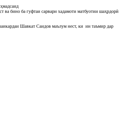
аҳмадсаид
т ва бино ба гуфтаи сарвари хадамоти матбуотии шаҳрдор
ӣ
наикардаи Шавкат Саидов маълум нест, ки ин таъмир дар