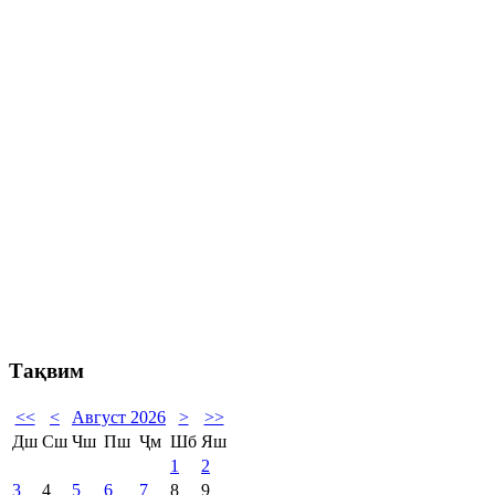
Тақвим
<<
<
Август 2026
>
>>
Дш
Сш
Чш
Пш
Ҷм
Шб
Яш
1
2
3
4
5
6
7
8
9