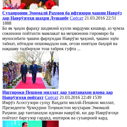
Суханронии Эмомалӣ Раҳмон ба ифтихори ҷашни Наврӯз
дар Наврӯзгоҳи шаҳри Душанбе
Сиёсат
21.03.2016 22:51
1888
Бо як ҷаҳон фараҳу шодмонӣ кулли мардуми кишвар, аз ҷумла
сокинони пойтахти мамлакат ва меҳмонони гиромиро ба
муносибати ҷашни фархундаи Наврӯзи ҷаҳонӣ, ҷашни эҳёи
табиат, ибтидои пешомадҳои нав, оғози ниятҳои баҳорӣ ва
нақшаву тадбирҳои тоза табрик гуфта ...
Иштироки Пешвои миллат дар тантанаҳои идона дар
Наврӯзгоҳи пойтахт
Сиёсат
21.03.2016 22:49
1539
Имрӯз Асосгузори сулҳу Ваҳдати миллӣ-Пешвои миллат,
Президенти Ҷумҳурии Тоҷикистон муҳтарам Эмомалӣ
Раҳмон дар тантанаҳои идонаи наврӯзӣ, ки дар Наврӯзгоҳи
пойтахт баргузор гардид, иштирок ва суханронӣ кард.