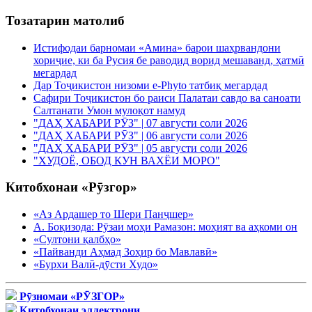
Тозатарин матолиб
Истифодаи барномаи «Амина» барои шаҳрвандони
хориҷие, ки ба Русия бе раводид ворид мешаванд, ҳатмӣ
мегардад
Дар Тоҷикистон низоми e-Phyto татбиқ мегардад
Сафири Тоҷикистон бо раиси Палатаи савдо ва саноати
Салтанати Умон мулоқот намуд
"ДАҲ ХАБАРИ РӮЗ" | 07 августи соли 2026
"ДАҲ ХАБАРИ РӮЗ" | 06 августи соли 2026
"ДАҲ ХАБАРИ РӮЗ" | 05 августи соли 2026
"ХУДОЁ, ОБОД КУН ВАХЁИ МОРО"
Китобхонаи «Рӯзгор»
«Аз Ардашер то Шери Панҷшер»
А. Боқизода: Рӯзаи моҳи Рамазон: моҳият ва аҳкоми он
«Султони қалбҳо»
«Пайванди Аҳмад Зоҳир бо Мавлавӣ»
«Бурхи Валӣ-дӯсти Худо»
Рӯзномаи «РӮЗГОР»
Китобхонаи эллектрони