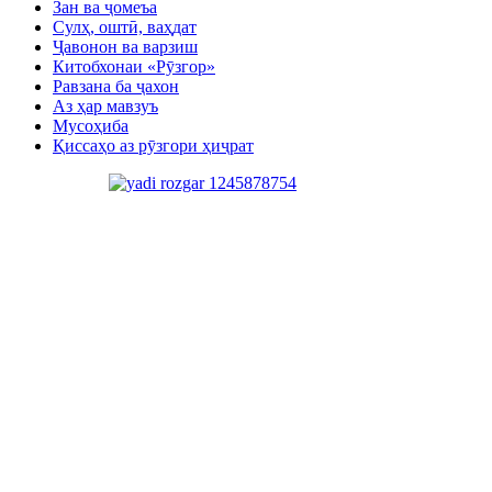
Зан ва ҷомеъа
Сулҳ, оштӣ, ваҳдат
Ҷавонон ва варзиш
Китобхонаи «Рӯзгор»
Равзана ба ҷахон
Аз ҳар мавзуъ
Мусоҳиба
Қиссаҳо аз рӯзгори ҳиҷрат