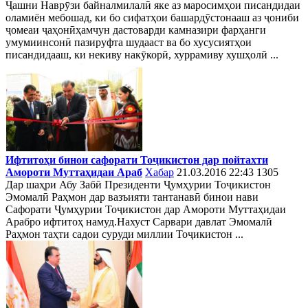
Ҷашни Наврӯзи байналмилалӣ яке аз маросимҳои писандидаи
оламиён мебошад, ки бо сифатҳои башардӯстонааш аз ҷониби
ҷомеаи ҷаҳонӣҳамчун дастоварди камназири фарҳанги
умумиинсонӣ пазируфта шудааст ва бо хусусиятҳои
писандидааш, ки некиву накӯкорӣ, хуррамиву хушҳолӣ ...
Ифтитоҳи бинои сафорати Тоҷикистон дар пойтахти
Амороти Муттаҳидаи Араб
Хабар
21.03.2016 22:43
1305
Дар шаҳри Абу Забӣ Президенти Ҷумҳурии Тоҷикистон
Эмомалӣ Раҳмон дар вазъияти тантанавӣ бинои нави
Сафорати Ҷумҳурии Тоҷикистон дар Амороти Муттаҳидаи
Арабро ифтитоҳ намуд.Нахуст Сарвари давлат Эмомалӣ
Раҳмон таҳти садои суруди миллии Тоҷикистон ...