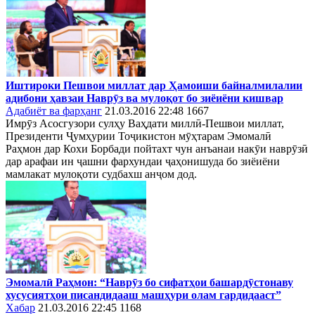
Иштироки Пешвои миллат дар Ҳамоиши байналмилалии
адибони ҳавзаи Наврӯз ва мулоқот бо зиёиёни кишвар
Адабиёт ва фарҳанг
21.03.2016 22:48
1667
Имрӯз Асосгузори сулҳу Ваҳдати миллӣ-Пешвои миллат,
Президенти Ҷумҳурии Тоҷикистон мӯҳтарам Эмомалӣ
Раҳмон дар Кохи Борбади пойтахт чун анъанаи накӯи наврӯзӣ
дар арафаи ин ҷашни фархундаи ҷаҳонишуда бо зиёиёни
мамлакат мулоқоти судбахш анҷом дод.
Эмомалӣ Раҳмон: “Наврӯз бо сифатҳои башардӯстонаву
хусусиятҳои писандидааш машҳури олам гардидааст”
Хабар
21.03.2016 22:45
1168