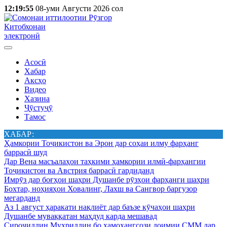
12:19:55
08-уми Августи 2026 сол
Китобхонаи
электронӣ
Асосӣ
Хабар
Аксҳо
Видео
Хазина
Ҷӯстуҷӯ
Тамос
ХАБАР:
Ҳамкории Тоҷикистон ва Эрон дар соҳаи илму фарҳанг
баррасӣ шуд
Дар Вена масъалаҳои таҳкими ҳамкории илмӣ-фарҳангии
Тоҷикистон ва Австрия баррасӣ гардиданд
Имрӯз дар боғҳои шаҳри Душанбе рӯзҳои фарҳанги шаҳри
Бохтар, ноҳияҳои Ховалинг, Лахш ва Сангвор баргузор
мегарданд
Аз 1 август ҳаракати нақлиёт дар баъзе кӯчаҳои шаҳри
Душанбе муваққатан маҳдуд карда мешавад
Сироҷиддин Муҳриддин бо ҳамоҳангсози доимии СММ дар