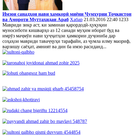
Имзои санадҳои нави ҳамкорӣ миёни Ҷумҳурии Тоҷкистон
ва Амороти Муттаҳидаи Араб
Хабар
21.03.2016 22:40
1233
Мавриди зикр аст, ки заминаи қарордодӣ-ҳуқуқии
муносиботи кишварҳо аз 12 санади муҳим иборат буд ва
имрӯз маҷмӯи нави ҳуҷҷатҳои ҳамкории дуҷониба дар
соҳаҳои мавриди таваҷҷуҳи тарафайн, аз ҷумла илму маориф,
варзишу саёҳат, амният ва дин ба имзо расиданд...