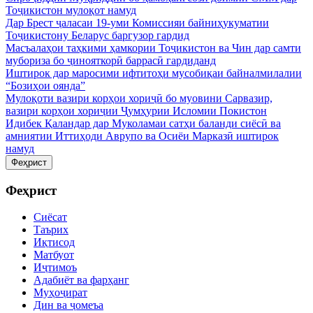
Тоҷикистон мулоқот намуд
Дар Брест ҷаласаи 19-уми Комиссияи байниҳукуматии
Тоҷикистону Беларус баргузор гардид
Масъалаҳои таҳкими ҳамкории Тоҷикистон ва Чин дар самти
мубориза бо ҷинояткорӣ баррасӣ гардиданд
Иштирок дар маросими ифтитоҳи мусобиқаи байналмилалии
“Бозиҳои оянда”
Мулоқоти вазири корҳои хориҷӣ бо муовини Сарвазир,
вазири корҳои хориҷии Ҷумҳурии Исломии Покистон
Идибек Қаландар дар Муколамаи сатҳи баланди сиёсӣ ва
амниятии Иттиҳоди Аврупо ва Осиёи Марказӣ иштирок
намуд
Феҳрист
Феҳрист
Сиёсат
Таърих
Иқтисод
Матбуот
Иҷтимоъ
Адабиёт ва фарҳанг
Муҳоҷират
Дин ва ҷомеъа