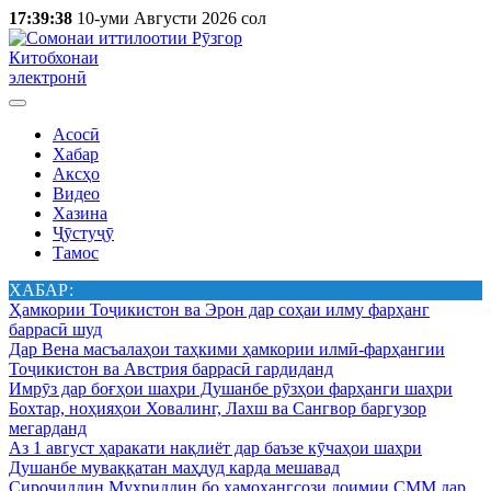
17:39:38
10-уми Августи 2026 сол
Китобхонаи
электронӣ
Асосӣ
Хабар
Аксҳо
Видео
Хазина
Ҷӯстуҷӯ
Тамос
ХАБАР:
Ҳамкории Тоҷикистон ва Эрон дар соҳаи илму фарҳанг
баррасӣ шуд
Дар Вена масъалаҳои таҳкими ҳамкории илмӣ-фарҳангии
Тоҷикистон ва Австрия баррасӣ гардиданд
Имрӯз дар боғҳои шаҳри Душанбе рӯзҳои фарҳанги шаҳри
Бохтар, ноҳияҳои Ховалинг, Лахш ва Сангвор баргузор
мегарданд
Аз 1 август ҳаракати нақлиёт дар баъзе кӯчаҳои шаҳри
Душанбе муваққатан маҳдуд карда мешавад
Сироҷиддин Муҳриддин бо ҳамоҳангсози доимии СММ дар