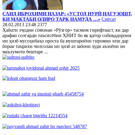
САИД ИБРОҲИМИ НАЗАР: «УСТОД НУРӢ НАГУЗОШТ,
КИ МАКТАБИ ОЛИРО ТАРК НАМУДА …»
Сиёсат
28.02.2013 23:48
2377
Ҳайати эҷодии сомонаи «Рӯзгор» тасмим гирифтааст, ки дар
арафаи солгарди таъсисёбии ҲНИТ бо як қатор собиқадорони
ин ҳизб мусоҳибаҳо ороста ба муштариёни гиромии хеш дар
бораи таърихи чилсолаи ин ҳизб аз забони худи аъзоёни он
маълумоти бештаре ...