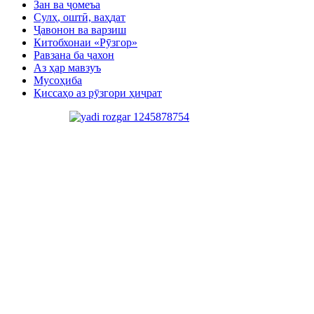
Зан ва ҷомеъа
Сулҳ, оштӣ, ваҳдат
Ҷавонон ва варзиш
Китобхонаи «Рӯзгор»
Равзана ба ҷахон
Аз ҳар мавзуъ
Мусоҳиба
Қиссаҳо аз рӯзгори ҳиҷрат