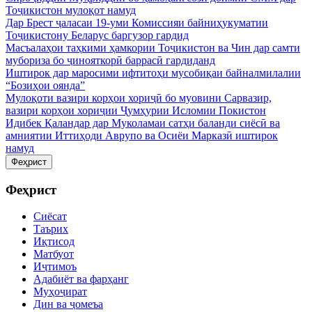
Тоҷикистон мулоқот намуд
Дар Брест ҷаласаи 19-уми Комиссияи байниҳукуматии
Тоҷикистону Беларус баргузор гардид
Масъалаҳои таҳкими ҳамкории Тоҷикистон ва Чин дар самти
мубориза бо ҷинояткорӣ баррасӣ гардиданд
Иштирок дар маросими ифтитоҳи мусобиқаи байналмилалии
“Бозиҳои оянда”
Мулоқоти вазири корҳои хориҷӣ бо муовини Сарвазир,
вазири корҳои хориҷии Ҷумҳурии Исломии Покистон
Идибек Қаландар дар Муколамаи сатҳи баланди сиёсӣ ва
амниятии Иттиҳоди Аврупо ва Осиёи Марказӣ иштирок
намуд
Феҳрист
Феҳрист
Сиёсат
Таърих
Иқтисод
Матбуот
Иҷтимоъ
Адабиёт ва фарҳанг
Муҳоҷират
Дин ва ҷомеъа