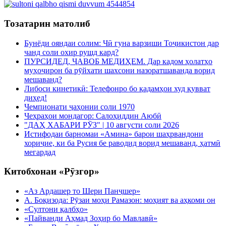
Тозатарин матолиб
Бунёди ояндаи солим: Чӣ гуна варзиши Тоҷикистон дар
чанд соли охир рушд кард?
ПУРСИДЕД, ҶАВОБ МЕДИҲЕМ. Дар кадом ҳолатҳо
муҳоҷирон ба рӯйхати шахсони назоратшаванда ворид
мешаванд?
Либоси кинетикӣ: Телефонро бо қадамҳои худ қувват
диҳед!
Чемпионати ҷаҳонии соли 1970
Чеҳраҳои мондагор: Салоҳиддин Аюбӣ
"ДАҲ ХАБАРИ РӮЗ" | 10 августи соли 2026
Истифодаи барномаи «Амина» барои шаҳрвандони
хориҷие, ки ба Русия бе раводид ворид мешаванд, ҳатмӣ
мегардад
Китобхонаи «Рӯзгор»
«Аз Ардашер то Шери Панҷшер»
А. Боқизода: Рӯзаи моҳи Рамазон: моҳият ва аҳкоми он
«Султони қалбҳо»
«Пайванди Аҳмад Зоҳир бо Мавлавӣ»