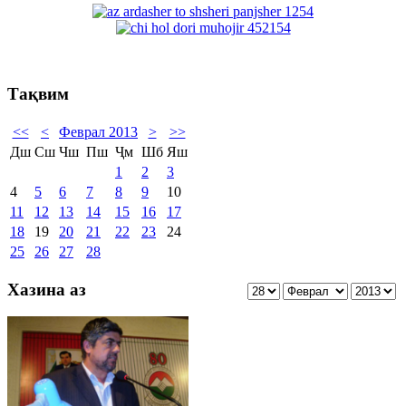
Тақвим
<<
<
Феврал 2013
>
>>
Дш
Сш
Чш
Пш
Ҷм
Шб
Яш
1
2
3
4
5
6
7
8
9
10
11
12
13
14
15
16
17
18
19
20
21
22
23
24
25
26
27
28
Хазина аз