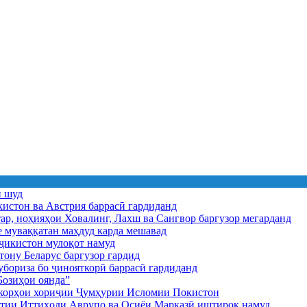
ӣ шуд
истон ва Австрия баррасӣ гардиданд
ар, ноҳияҳои Ховалинг, Лахш ва Сангвор баргузор мегарданд
е муваққатан маҳдуд карда мешавад
икистон мулоқот намуд
ону Беларус баргузор гардид
бориза бо ҷинояткорӣ баррасӣ гардиданд
озиҳои оянда”
и корҳои хориҷии Ҷумҳурии Исломии Покистон
иятии Иттиҳоди Аврупо ва Осиёи Марказӣ иштирок намуд