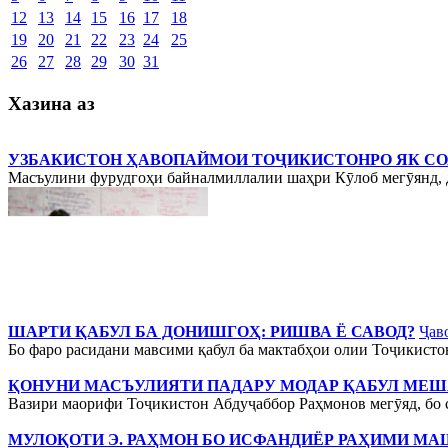
12
13
14
15
16
17
18
19
20
21
22
23
24
25
26
27
28
29
30
31
Хазина аз
УЗБАКИСТОН ҲАВОПАЙМОИ ТОҶИКИСТОНРО ЯК СО
Масъулини фурудгоҳи байналмиллалии шаҳри Кӯлоб мегӯянд, ду 
ШАРТИ ҚАБУЛ БА ДОНИШГОҲ: РИШВА Ё САВОД?
Ҷав
Бо фаро расидани мавсими қабул ба мактабҳои олии Тоҷикисто
ҚОНУНИ МАСЪУЛИЯТИ ПАДАРУ МОДАР ҚАБУЛ МЕШ
Вазири маорифи Тоҷикистон Абдуҷаббор Раҳмонов мегӯяд, бо с
МУЛОҚОТИ Э. РАҲМОН БО ИСФАНДИЁР РАҲИМИ М