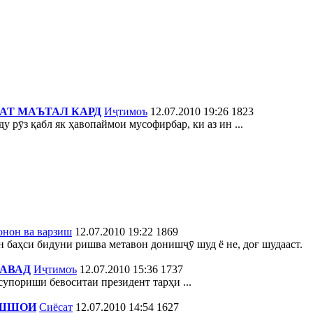
АТ МАЪТАЛ КАРД
Иҷтимоъ
12.07.2010 19:26
1823
рӯз қабл як ҳавопаймои мусофирбар, ки аз ин ...
онон ва варзиш
12.07.2010 19:22
1869
н баҳси бидуни ришва метавон донишҷӯ шуд ё не, доғ шудааст.
АВАД
Иҷтимоъ
12.07.2010 15:36
1737
упориши бевоситаи президент тарҳи ...
АШШОИ
Сиёсат
12.07.2010 14:54
1627