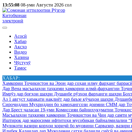
13:55:08
08-уми Августи 2026 сол
Китобхонаи
электронӣ
Асосӣ
Хабар
Аксҳо
Видео
Хазина
Ҷӯстуҷӯ
Тамос
ХАБАР:
Ҳамкории Тоҷикистон ва Эрон дар соҳаи илму фарҳанг баррас
Дар Вена масъалаҳои таҳкими ҳамкории илмӣ-фарҳангии Тоҷик
Имрӯз дар боғҳои шаҳри Душанбе рӯзҳои фарҳанги шаҳри Бохт
Аз 1 август ҳаракати нақлиёт дар баъзе кӯчаҳои шаҳри Душанб
Сироҷиддин Муҳриддин бо ҳамоҳангсози доимии СММ дар Тоҷ
Дар Брест ҷаласаи 19-уми Комиссияи байниҳукуматии Тоҷикист
Масъалаҳои таҳкими ҳамкории Тоҷикистон ва Чин дар самти му
Иштирок дар маросими ифтитоҳи мусобиқаи байналмилалии “Б
Мулоқоти вазири корҳои хориҷӣ бо муовини Сарвазир, вазир
Идибек Қаландар дар Муколамаи сатҳи баланди сиёсӣ ва амн