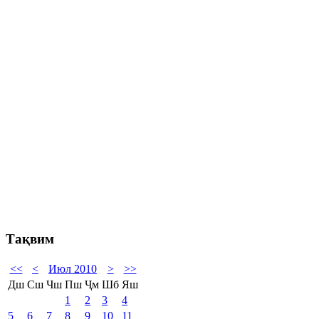
Тақвим
<<
<
Июл 2010
>
>>
Дш
Сш
Чш
Пш
Ҷм
Шб
Яш
1
2
3
4
5
6
7
8
9
10
11