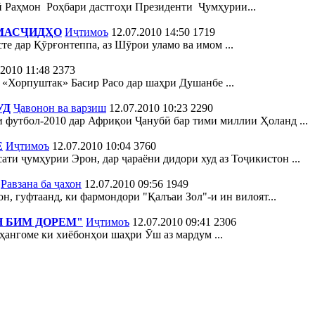
 Раҳмон Роҳбари дастгоҳи Президенти Ҷумҳурии...
 МАСҶИДҲО
Иҷтимоъ
12.07.2010 14:50
1719
е дар Қӯрғонтеппа, аз Шӯрои уламо ва имом ...
.2010 11:48
2373
«Хорпуштак» Басир Расо дар шаҳри Душанбе ...
УД
Ҷавонон ва варзиш
12.07.2010 10:23
2290
 футбол-2010 дар Африқои Ҷанубӣ бар тими миллии Ҳоланд ...
Е
Иҷтимоъ
12.07.2010 10:04
3760
ти ҷумҳурии Эрон, дар ҷараёни дидори худ аз Тоҷикистон ...
Равзана ба ҷахон
12.07.2010 09:56
1949
, гуфтаанд, ки фармондори "Қалъаи Зол"-и ин вилоят...
Н БИМ ДОРЕМ"
Иҷтимоъ
12.07.2010 09:41
2306
 ҳангоме ки хиёбонҳои шаҳри Ӯш аз мардум ...