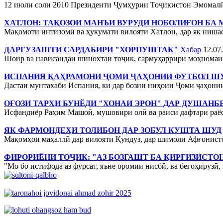
12 июли соли 2010 Президенти Ҷумҳурии Тоҷикистон Эмомалӣ
ХАТЛОН: ТАҚОЗОИ МАНЪИ ВУРУДИ НОБОЛИҒОН БА
Мақомоти интизомӣ ва ҳукумати вилояти Хатлон, дар як нишаст
ДАРГУЗАШТИ САРДАБИРИ "ХОРПУШТАК"
Хабар
12.07
Шоир ва нависандаи шинохтаи тоҷик, сармуҳаррири моҳномаи 
ИСПАНИЯ ҚАҲРАМОНИ ҶОМИ ҶАҲОНИИ ФУТБОЛ Ш
Дастаи мунтахаби Испания, ки дар бозии ниҳоии Ҷоми ҷаҳонии
ОҒОЗИ ТАРҲИ БУНЁДИ "ХОНАИ ЭРОН" ДАР ДУШАНБ
Исфандиёр Раҳим Машоӣ, мушовири олӣ ва раиси дафтари раёса
ЯК ФАРМОНДЕҲИ ТОЛИБОН ДАР ЗОБУЛ КУШТА ШУД
Мақомҳои маҳаллӣ дар вилояти Қундуз, дар шимоли Афғонистон
ФИРОРИЁНИ ТОҶИК: "АЗ БОЗГАШТ БА ҚИРҒИЗИСТО
"Мо бо истифода аз фурсат, яъне оромии нисбӣ, ва бегоҳирӯзӣ,