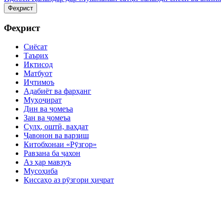
Феҳрист
Феҳрист
Сиёсат
Таърих
Иқтисод
Матбуот
Иҷтимоъ
Адабиёт ва фарҳанг
Муҳоҷират
Дин ва ҷомеъа
Зан ва ҷомеъа
Сулҳ, оштӣ, ваҳдат
Ҷавонон ва варзиш
Китобхонаи «Рӯзгор»
Равзана ба ҷахон
Аз ҳар мавзуъ
Мусоҳиба
Қиссаҳо аз рӯзгори ҳиҷрат