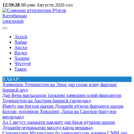
12:59:28
08-уми Августи 2026 сол
Китобхонаи
электронӣ
Асосӣ
Хабар
Аксҳо
Видео
Хазина
Ҷӯстуҷӯ
Тамос
ХАБАР:
Ҳамкории Тоҷикистон ва Эрон дар соҳаи илму фарҳанг
баррасӣ шуд
Дар Вена масъалаҳои таҳкими ҳамкории илмӣ-фарҳангии
Тоҷикистон ва Австрия баррасӣ гардиданд
Имрӯз дар боғҳои шаҳри Душанбе рӯзҳои фарҳанги шаҳри
Бохтар, ноҳияҳои Ховалинг, Лахш ва Сангвор баргузор
мегарданд
Аз 1 август ҳаракати нақлиёт дар баъзе кӯчаҳои шаҳри
Душанбе муваққатан маҳдуд карда мешавад
Сироҷиддин Муҳриддин бо ҳамоҳангсози доимии СММ дар