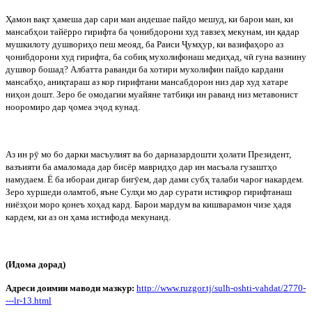
Ҳамон
вақт
ҳамеша
дар
сари
ман
андешае
пайдо
мешуд
,
ки
барои
ман
,
ки
мансабҳои
тайёрро
гирифта
ба
ҷ
онибдорони
худ
тавзеҳ
мекунам
,
ин
қадар
мушкилоту
душвориҳо
пеш
меояд
,
ба
Раиси
Ҷ
умҳур
,
ки
вазифаҳоро
аз
ҷ
онибдорони
худ
гирифта
,
ба
собиқ
мухолифонаш
медиҳад
,
ч
ӣ
гуна
вазнину
душвор
бошад
?
Албатта раванди ба хотири мухолифин пайдо кардани
мансабҳо, аниқтараш аз кор гирифтани мансабдорон низ дар худ хатаре
ниҳон дошт. Зеро бе омодагии муайяне татбиқи ин раванд низ метавонист
нооромиро дар
ҷ
омеа э
ҷ
од кунад.
Аз
ин
р
ӯ
мо
бо
дарки
масъулият
ва
бо
дарназардошти
ҳолати
Президент
,
вазъияти
ба
амаломада
дар
бисёр
мавридҳо
дар
ин
масъала
гузаштҳо
намудаем
.
Ё ба ибораи дигар биг
ӯ
ем, дар дами субҳ талаби чароғ накардем.
Зеро хуршеди оламтоб, яъне Сулҳи мо дар сурати истиқрор гирифтанаш
ниёзҳои моро қонеъ хоҳад кард. Барои мардум ва кишварамон чизе ҳадя
кардем, ки аз он ҳама истифода мекунанд.
(Идома дорад)
Адреси доимии маводи мазкур:
http
://
www
.
ruzgor
.
tj
/
sulh
-
oshti
-
vahdat
/2770-
---
lr
-13.
html