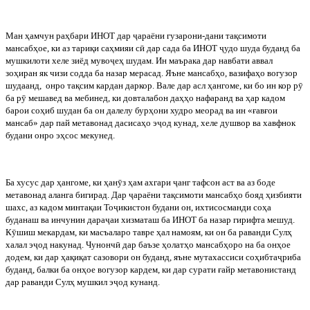
Ман
ҳамчун
раҳбари
ИНОТ
дар
ҷ
араёни
гузарони
-
дани
тақсимоти
мансабҳое
,
ки
аз
тариқи
саҳмияи
с
ӣ
дар
сада
ба
ИНОТ
ҷ
удо
шуда
буданд
ба
мушкилоти
хеле
зиёд
муво
ҷ
еҳ
шудам
.
Ин маърака дар навбати аввал
зоҳиран як чизи содда ба назар мерасад. Яъне мансабҳо, вазифаҳо вогузор
шудаанд,
онро тақсим кардан даркор. Вале дар асл ҳангоме, ки бо ин кор р
ӯ
ба р
ӯ
мешавед ва мебинед, ки довталабон даҳҳо нафаранд ва ҳар кадом
барои соҳиб шудан ба он далелу бурҳони худро меорад ва ин «ғавғои
мансаб» дар пай метавонад дасисаҳо э
ҷ
од кунад, хеле душвор ва хавфнок
будани онро эҳсос мекунед.
Ба
хусус
дар
ҳангоме
,
ки
ҳан
ӯ
з
ҳам
ахгари
ҷ
анг
тафсон
аст
ва
аз
боде
метавонад
аланга
бигирад
.
Дар
ҷ
араёни тақсимоти мансабҳо бояд ҳизбияти
шахс, аз кадом минтақаи То
ҷ
икистон будани он, ихтисосманди соҳа
буданаш ва инчунин дара
ҷ
аи хизматаш ба ИНОТ ба назар гирифта мешуд.
К
ӯ
шиш мекардам, ки масъаларо тавре ҳал намоям, ки он ба раванди Сулҳ
халал э
ҷ
од накунад. Чунонч
ӣ
дар баъзе ҳолатҳо мансабҳоро на ба онҳое
додем, ки дар ҳақиқат сазовори он буданд, яъне мутахассиси соҳибта
ҷ
риба
буданд, балки ба онҳое вогузор кардем, ки дар сурати ғайр метавонистанд
дар раванди Сулҳ мушкил э
ҷ
од кунанд.