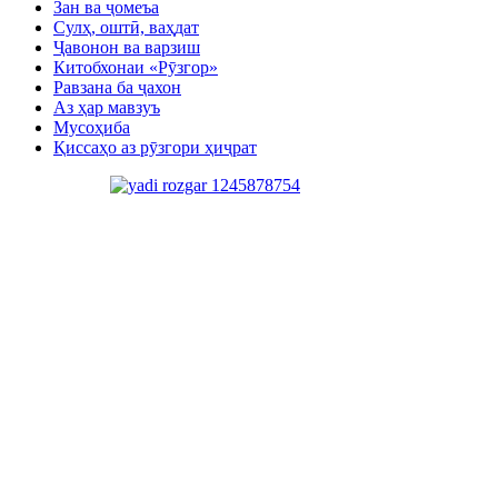
Зан ва ҷомеъа
Сулҳ, оштӣ, ваҳдат
Ҷавонон ва варзиш
Китобхонаи «Рӯзгор»
Равзана ба ҷахон
Аз ҳар мавзуъ
Мусоҳиба
Қиссаҳо аз рӯзгори ҳиҷрат