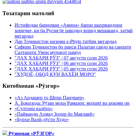
Тозатарин матолиб
Истифодаи барномаи «Амина» барои шаҳрвандони
хориҷие, ки ба Русия бе раводид ворид мешаванд, ҳатмӣ
мегардад
Дар Тоҷикистон низоми e-Phyto татбиқ мегардад
Сафири Тоҷикистон бо раиси Палатаи савдо ва саноати
Салтанати Умон мулоқот намуд
"ДАҲ ХАБАРИ РӮЗ" | 07 августи соли 2026
"ДАҲ ХАБАРИ РӮЗ" | 06 августи соли 2026
"ДАҲ ХАБАРИ РӮЗ" | 05 августи соли 2026
"ХУДОЁ, ОБОД КУН ВАХЁИ МОРО"
Китобхонаи «Рӯзгор»
«Аз Ардашер то Шери Панҷшер»
А. Боқизода: Рӯзаи моҳи Рамазон: моҳият ва аҳкоми он
«Султони қалбҳо»
«Пайванди Аҳмад Зоҳир бо Мавлавӣ»
«Бурхи Валӣ-дӯсти Худо»
Рӯзномаи «РӮЗГОР»