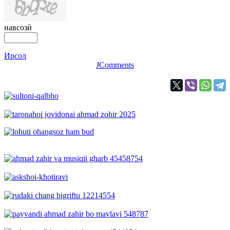
навсозӣ
Ирсол
JComments