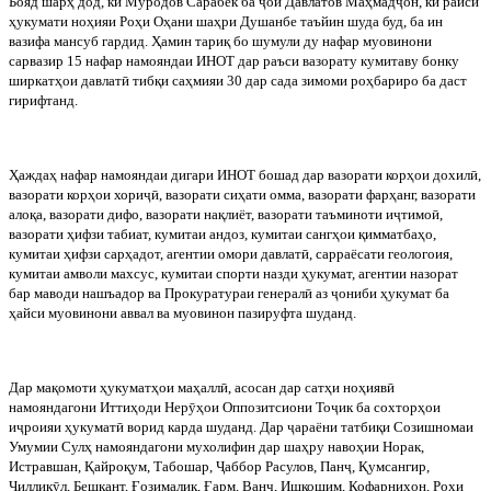
Бояд
шарҳ
дод
,
ки
Муродов
Сарабек
ба
ҷ
ои
Давлатов
Маҳмад
ҷ
он
,
ки
раиси
ҳукумати
ноҳияи
Роҳи
Оҳани
шаҳри
Душанбе
таъйин
шуда
буд
,
ба
ин
вазифа
мансуб
гардид
.
Ҳамин тариқ бо шумули ду нафар муовинони
сарвазир 15 нафар намояндаи ИНОТ дар раъси вазорату кумитаву бонку
ширкатҳои давлат
ӣ
тибқи саҳмияи 30 дар сада зимоми роҳбариро ба даст
гирифтанд.
Ҳаждаҳ
нафар
намояндаи
дигари
ИНОТ
бошад
дар
вазорати
корҳои
дохил
ӣ
,
вазорати
корҳои
хори
ҷ
ӣ
,
вазорати
сиҳати
омма
,
вазорати
фарҳанг
,
вазорати
алоқа
,
вазорати
дифо
,
вазорати
нақлиёт
,
вазорати
таъминоти
и
ҷ
тимо
ӣ
,
вазорати
ҳифзи
табиат
,
кумитаи
андоз
,
кумитаи
сангҳои
қимматбаҳо
,
кумитаи
ҳифзи
сарҳадот
,
агентии
омори
давлат
ӣ
,
сарраёсати
геологоия
,
кумитаи
амволи
махсус
,
кумитаи
спорти
назди
ҳукумат
,
агентии
назорат
бар
маводи
нашъадор
ва
Прокуратураи
генерал
ӣ
аз
ҷ
ониби
ҳукумат
ба
ҳайси
муовинони
аввал
ва
муовинон
пазируфта
шуданд
.
Дар
мақомоти
ҳукуматҳои
маҳалл
ӣ
,
асосан
дар
сатҳи
ноҳияв
ӣ
намояндагони
Иттиҳоди
Нер
ӯ
ҳои
Оппозитсиони
То
ҷ
ик
ба
сохторҳои
и
ҷ
роияи
ҳукумат
ӣ
ворид
карда
шуданд
.
Дар
ҷ
араёни татбиқи Созишномаи
Умумии Сулҳ намояндагони мухолифин дар шаҳру навоҳии Норак,
Истравшан, Қайроқум, Табошар,
Ҷ
аббор Расулов, Пан
ҷ
, Қумсангир,
Ҷ
иллик
ӯ
л, Бешкант, Ғозималик, Ғарм, Ван
ҷ
, Ишкошим, Кофарниҳон, Роҳи