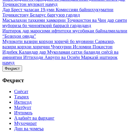
Тоҷикистон мулоқот намуд
Дар Брест ҷаласаи 19-уми Комиссияи байниҳукуматии
Тоҷикистону Беларус баргузор гардид
Масъалаҳои таҳкими ҳамкории Тоҷикистон ва Чин дар самти
мубориза бо ҷинояткорӣ баррасӣ гардиданд
Иштирок дар маросими ифтитоҳи мусобиқаи байналмилалии
“Бозиҳои оянда”
Мулоқоти вазири корҳои хориҷӣ бо муовини Сарвазир,
вазири корҳои хориҷии Ҷумҳурии Исломии Покистон
Идибек Қаландар дар Муколамаи сатҳи баланди сиёсӣ ва
амниятии Иттиҳоди Аврупо ва Осиёи Марказӣ иштирок
намуд
Феҳрист
Феҳрист
Сиёсат
Таърих
Иқтисод
Матбуот
Иҷтимоъ
Адабиёт ва фарҳанг
Муҳоҷират
Дин ва ҷомеъа