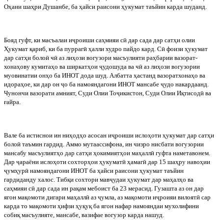
Оҳани шаҳри Душанбе, ба ҳайси раисони ҳукумат таъйин карда шуданд.
Бояд
гуфт
,
ки
масъалаи
и
ҷ
роиши
саҳмияи
с
ӣ
дар
сада
дар
сатҳи
олии
Ҳукумат
қариб
,
ки
ба
пурраг
ӣ
ҳалли
худро
пайдо
кард
.
С
ӣ
фоизи ҳукумат
дар сатҳи боло
ӣ
ч
ӣ
аз лиҳози вогузори масъулияти раҳбарии вазорат-
хонаҳову кумитаҳо ва ширкатҳои
ҷ
удошуда ва ч
ӣ
аз лиҳози вогузории
муовинатии онҳо ба ИНОТ дода шуд. Албатта ҳастанд вазоратхонаҳо ва
идораҳое, ки дар он
ҷ
о ба намояндагони ИНОТ мансабе
ҷ
удо накардаанд.
Чунончи вазорати амният, Суди Олии То
ҷ
икистон, Суди Олии Иқтисод
ӣ
ва
ғайра.
Вале
ба
истиснои
ин
ниҳодҳо
асосан
и
ҷ
роиши
ислоҳоти
ҳукумат
дар
сатҳи
боло
ӣ
таъмин
гардид
.
Аммо мутаассифона, ин чизро нисбати вогузории
мансабу масъулиятҳо дар сатҳи ҳокимиятҳои маҳалл
ӣ
гуфта наметавонем.
Дар
ҷ
араёни ислоҳоти сохторҳои ҳукумат
ӣ
ҳамаг
ӣ
дар 15 шаҳру навоҳии
ҷ
умҳур
ӣ
намояндагони ИНОТ ба ҳайси раисони ҳукумат таъйин
гардиданду халос. Тибқи сохтори мав
ҷ
удаи ҳукумат дар маҳалҳо ва
саҳмияи с
ӣ
дар сада ин рақам мебоист ба 23 мерасид. Гузашта аз он дар
ягон мақомоти дигари маҳалл
ӣ
аз
ҷ
умла, аз мақомоти и
ҷ
роияи вилоят
ӣ
сар
карда то мақомоти ҳифзи ҳуқуқ ба ягон нафар намояндаи мухолифини
собиқ масъулияте, мансабе, вазифае вогузор карда нашуд.