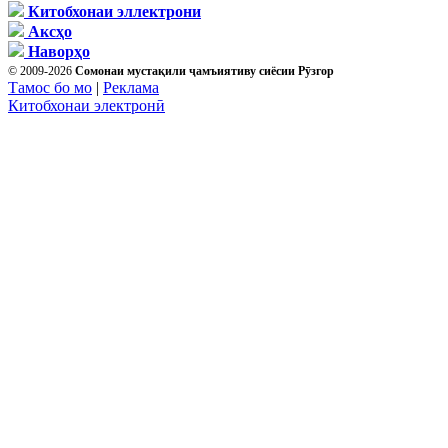
Китобхонаи эллектрони
Аксҳо
Наворҳо
© 2009-2026
Сомонаи мустақили ҷамъиятиву сиёсии Рӯзгор
Тамос бо мо
|
Реклама
Китобхонаи электронӣ