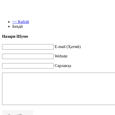
<< Қаблӣ
Баъдӣ
Назари Шумо
E-mail (Ҳатмӣ)
Website
Сарлавҳа