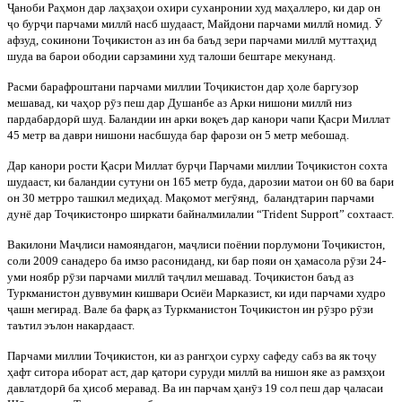
Ҷ
аноби Раҳмон дар лаҳзаҳои охири суханронии худ маҳаллеро, ки дар он
ҷ
о бур
ҷ
и парчами милл
ӣ
насб шудааст, Майдони парчами милл
ӣ
номид.
Ӯ
афзуд, сокинони То
ҷ
икистон аз ин ба баъд зери парчами милл
ӣ
муттаҳид
шуда ва барои ободии сарзамини худ талоши бештаре мекунанд.
Расми барафроштани парчами миллии То
ҷ
икистон дар ҳоле баргузор
мешавад, ки чаҳор р
ӯ
з пеш дар Душанбе аз Арки нишони милл
ӣ
низ
пардабардор
ӣ
шуд. Баландии ин арки воқеъ дар канори чапи Қасри Миллат
45 метр ва даври нишони насбшуда бар фарози он 5 метр мебошад.
Дар канори рости Қасри Миллат бур
ҷ
и Парчами миллии То
ҷ
икистон сохта
шудааст, ки баландии сутуни он 165 метр буда, дарозии матои он 60 ва бари
он 30 метрро ташкил медиҳад. Мақомот мег
ӯ
янд,
баландтарин парчами
дунё дар То
ҷ
икистонро ширкати байналмилалии “Trident Support” сохтааст.
Вакилони Ма
ҷ
лиси намояндагон, ма
ҷ
лиси поёнии порлумони То
ҷ
икистон,
соли 2009 санадеро ба имзо расониданд, ки бар пояи он ҳамасола р
ӯ
зи 24-
уми ноябр р
ӯ
зи парчами милл
ӣ
та
ҷ
лил мешавад. То
ҷ
икистон баъд аз
Туркманистон дуввумин кишвари Осиёи Марказист, ки иди парчами худро
ҷ
ашн мегирад. Вале ба фарқ аз Туркманистон То
ҷ
икистон ин р
ӯ
зро р
ӯ
зи
таътил эълон накардааст.
Парчами миллии То
ҷ
икистон, ки аз рангҳои сурху сафеду сабз ва як то
ҷ
у
ҳафт ситора иборат аст, дар қатори суруди милл
ӣ
ва нишон яке аз рамзҳои
давлатдор
ӣ
ба ҳисоб меравад. Ва ин парчам ҳан
ӯ
з 19 сол пеш дар
ҷ
аласаи