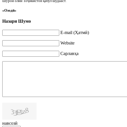
Ш
ӯ
рои олии То
ҷ
икистон қабул шудааст.
«Озодӣ»
Назари Шумо
E-mail (Ҳатмӣ)
Website
Сарлавҳа
навсозӣ