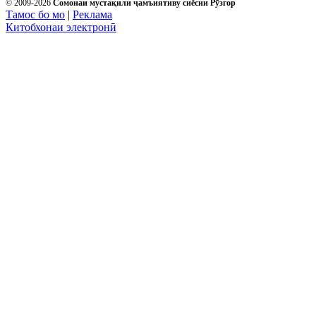
© 2009-2026
Сомонаи мустақили ҷамъиятиву сиёсии Рӯзгор
Тамос бо мо
|
Реклама
Китобхонаи электронӣ