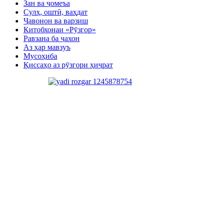
Зан ва ҷомеъа
Сулҳ, оштӣ, ваҳдат
Ҷавонон ва варзиш
Китобхонаи «Рӯзгор»
Равзана ба ҷахон
Аз ҳар мавзуъ
Мусоҳиба
Қиссаҳо аз рӯзгори ҳиҷрат