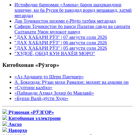
Истифодаи барномаи «Амина» барои шаҳрвандони
хориҷие, ки ба Русия бе раводид ворид мешаванд, ҳатмӣ
мегардад
Дар Тоҷикистон низоми e-Phyto татбиқ мегардад
Сафири Тоҷикистон бо раиси Палатаи савдо ва саноати
Салтанати Умон мулоқот намуд
"ДАҲ ХАБАРИ РӮЗ" | 07 августи соли 2026
"ДАҲ ХАБАРИ РӮЗ" | 06 августи соли 2026
"ДАҲ ХАБАРИ РӮЗ" | 05 августи соли 2026
"ХУДОЁ, ОБОД КУН ВАХЁИ МОРО"
Китобхонаи «Рӯзгор»
«Аз Ардашер то Шери Панҷшер»
А. Боқизода: Рӯзаи моҳи Рамазон: моҳият ва аҳкоми он
«Султони қалбҳо»
«Пайванди Аҳмад Зоҳир бо Мавлавӣ»
«Бурхи Валӣ-дӯсти Худо»
Рӯзномаи «РӮЗГОР»
Китобхонаи эллектрони
Аксҳо
Наворҳо