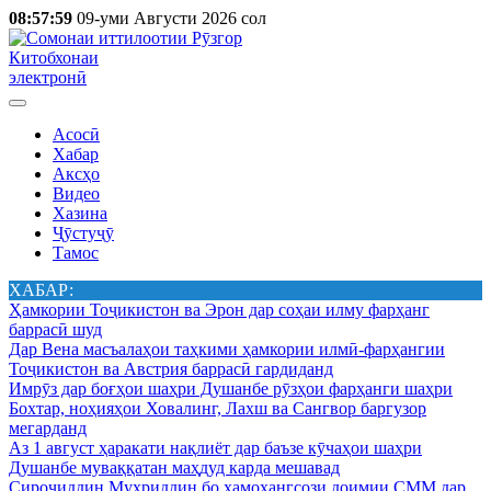
08:57:59
09-уми Августи 2026 сол
Китобхонаи
электронӣ
Асосӣ
Хабар
Аксҳо
Видео
Хазина
Ҷӯстуҷӯ
Тамос
ХАБАР:
Ҳамкории Тоҷикистон ва Эрон дар соҳаи илму фарҳанг
баррасӣ шуд
Дар Вена масъалаҳои таҳкими ҳамкории илмӣ-фарҳангии
Тоҷикистон ва Австрия баррасӣ гардиданд
Имрӯз дар боғҳои шаҳри Душанбе рӯзҳои фарҳанги шаҳри
Бохтар, ноҳияҳои Ховалинг, Лахш ва Сангвор баргузор
мегарданд
Аз 1 август ҳаракати нақлиёт дар баъзе кӯчаҳои шаҳри
Душанбе муваққатан маҳдуд карда мешавад
Сироҷиддин Муҳриддин бо ҳамоҳангсози доимии СММ дар