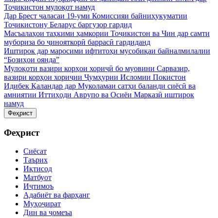
Тоҷикистон мулоқот намуд
Дар Брест ҷаласаи 19-уми Комиссияи байниҳукуматии
Тоҷикистону Беларус баргузор гардид
Масъалаҳои таҳкими ҳамкории Тоҷикистон ва Чин дар самти
мубориза бо ҷинояткорӣ баррасӣ гардиданд
Иштирок дар маросими ифтитоҳи мусобиқаи байналмилалии
“Бозиҳои оянда”
Мулоқоти вазири корҳои хориҷӣ бо муовини Сарвазир,
вазири корҳои хориҷии Ҷумҳурии Исломии Покистон
Идибек Қаландар дар Муколамаи сатҳи баланди сиёсӣ ва
амниятии Иттиҳоди Аврупо ва Осиёи Марказӣ иштирок
намуд
Феҳрист
Феҳрист
Сиёсат
Таърих
Иқтисод
Матбуот
Иҷтимоъ
Адабиёт ва фарҳанг
Муҳоҷират
Дин ва ҷомеъа