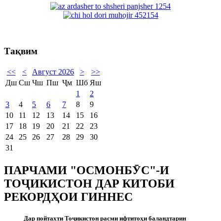
Тақвим
<<
<
Август 2026
>
>>
Дш
Сш
Чш
Пш
Ҷм
Шб
Яш
1
2
3
4
5
6
7
8
9
10
11
12
13
14
15
16
17
18
19
20
21
22
23
24
25
26
27
28
29
30
31
ПАРЧАМИ "ОСМОНБӮС"-И
ТОҶИКИСТОН ДАР КИТОБИ
РЕКОРДҲОИ ГИННЕС
Дар пойтахти То
ҷ
икистон расми ифтитоҳи баландтарин