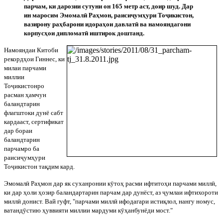
парчам, ки дарозии сутуни он 165 метр аст, доир шуд. Дар
ин маросим Эмомал
ӣ
Раҳмон, раиси
ҷ
умҳури То
ҷ
икистон,
вазирону раҳбарони идораҳои давлат
ӣ
ва намояндагони
корпусҳои дипломат
ӣ
иштирок доштанд.
Намояндаи Китоби
рекордҳои Гиннес, ки
милаи парчами
миллии
То
ҷ
икистонро
расман ҳамчун
баландтарин
флагштоки дунё сабт
кардааст, сертификат
дар бораи
баландтарин
парчамро ба
раиси
ҷ
умҳури
То
ҷ
икистон тақдим кард.
Эмомал
ӣ
Раҳмон дар як суханронии к
ӯ
тоҳ расми ифтитоҳи парчами милл
ӣ
,
ки дар ҳоли ҳозир баландартарин парчам дар дунёст, аз
ҷ
умлаи ифтихороти
милл
ӣ
донист. Вай гуфт, "парчами милл
ӣ
ифодагари истиқлол, нангу номус,
ватанд
ӯ
стию ҳуввияти миллии мардуми к
ӯ
ҳанбунёди мост."