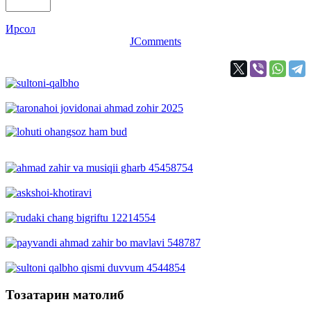
Ирсол
JComments
Тозатарин матолиб