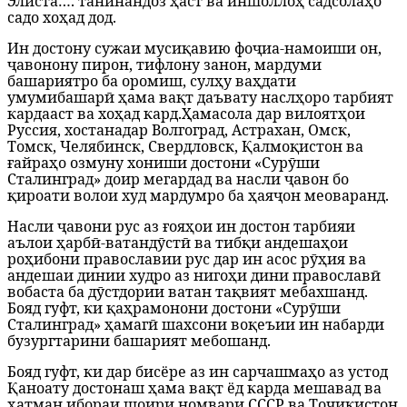
Элиста…. танинандоз ҳаст ва иншоллоҳ садсолаҳо
садо хоҳад дод.
Ин достону сужаи мусиқавию фоҷиа-намоиши он,
ҷавонону пирон, тифлону занон, мардуми
башариятро ба оромиш, сулҳу ваҳдати
умумибашарӣ ҳама вақт даъвату наслҳоро тарбият
кардааст ва хоҳад кард.Ҳамасола дар вилоятҳои
Руссия, хостана
дар Волгоград, Астрахан, Омск,
Томск, Челябинск, Свердловск, Қалмоқистон ва
ғайраҳо озмуну хониши достони «Сурӯши
Сталинград» доир мегардад ва насли ҷавон бо
қироати волои худ мардумро ба ҳаяҷон меоваранд.
Насли ҷавони рус аз ғояҳои ин достон тарбияи
аълои ҳарбӣ-ватандӯстӣ ва тибқи андешаҳои
роҳибони православии рус дар ин асос рӯҳия ва
андешаи динии худро аз нигоҳи дини православӣ
вобаста ба дӯстдории ватан тақвият мебахшанд.
Бояд гуфт, ки қаҳрамонони достони «Сурӯши
Сталинград» ҳамагӣ шахсони воқеъии ин набарди
бузургтарини башарият мебошанд.
Бояд гуфт, ки дар бисёре аз ин сарчашмаҳо аз устод
Қаноату достонаш ҳама вақт ёд карда мешавад ва
ҳатман ибораи шоири номвари СССР ва Тоҷикистон