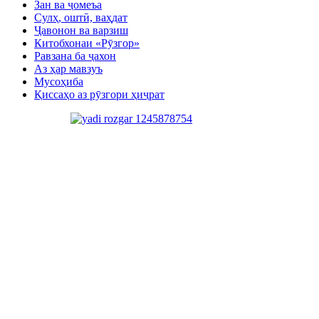
Зан ва ҷомеъа
Сулҳ, оштӣ, ваҳдат
Ҷавонон ва варзиш
Китобхонаи «Рӯзгор»
Равзана ба ҷахон
Аз ҳар мавзуъ
Мусоҳиба
Қиссаҳо аз рӯзгори ҳиҷрат