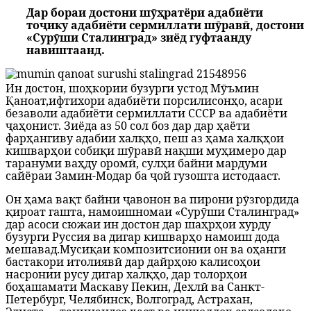
Дар бораи достони шӯҳратёри адабиёти
тоҷику адабиёти сермиллати шӯравӣ, достони
«Сурӯши Сталинград» зиёд гуфтаанду
навиштаанд.
Ин достон, шоҳкории бузурги устод Мӯъмин
Қаноат,ифтихори адабиёти порсилисонҳо, асари
безаволи адабиёти сермиллати СССР ва адабиёти
ҷаҳонист.
Зиёда аз 50 сол боз дар дар ҳаёти
фарҳангиву адабии халқҳо, пеш аз ҳама халқҳои
кишварҳои собиқи шӯравӣ нақши муҳимеро дар
тарануми ваҳду оромӣ, сулҳи байни мардуми
сайёраи Замин-Модар ба ҷой гузошта истодааст.
Он ҳама вақт байни ҷавонон ва пирони рӯзгордида
қироат гашта, намоишномаи «Сурӯши Сталинград»
дар асоси сюжаи ин достон дар шаҳрҳои хурду
бузурги Руссия ва дигар кишварҳо намоиш дода
мешавад.Мусиқаи композитсионии он ва оҳанги
бастакори итолиявӣ дар дайрҳою калисоҳои
насронии русу дигар халқҳо, дар толорҳои
боҳашамати Маскаву Пекин, Дехлӣ ва Санкт-
Петербург, Челябинск, Волгоград, Астрахан,