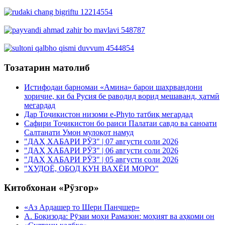
Тозатарин матолиб
Истифодаи барномаи «Амина» барои шаҳрвандони
хориҷие, ки ба Русия бе раводид ворид мешаванд, ҳатмӣ
мегардад
Дар Тоҷикистон низоми e-Phyto татбиқ мегардад
Сафири Тоҷикистон бо раиси Палатаи савдо ва саноати
Салтанати Умон мулоқот намуд
"ДАҲ ХАБАРИ РӮЗ" | 07 августи соли 2026
"ДАҲ ХАБАРИ РӮЗ" | 06 августи соли 2026
"ДАҲ ХАБАРИ РӮЗ" | 05 августи соли 2026
"ХУДОЁ, ОБОД КУН ВАХЁИ МОРО"
Китобхонаи «Рӯзгор»
«Аз Ардашер то Шери Панҷшер»
А. Боқизода: Рӯзаи моҳи Рамазон: моҳият ва аҳкоми он