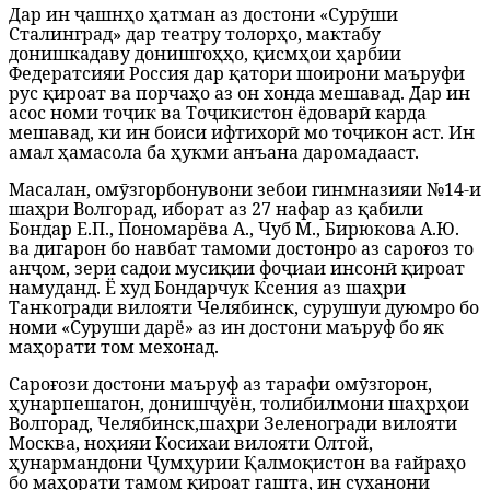
Дар ин ҷашнҳо ҳатман аз достони «Сурӯши
Сталинград» дар театру толорҳо, мактабу
донишкадаву донишгоҳҳо, қисмҳои ҳарбии
Федератсияи Россия дар қатори шоирони маъруфи
рус қироат ва порчаҳо аз он хонда мешавад.
Дар ин
асос номи тоҷик ва Тоҷикистон ёдоварӣ карда
мешавад, ки ин боиси ифтихорӣ мо тоҷикон аст. Ин
амал ҳамасола ба ҳукми анъана даромадааст.
Масалан, омӯзгорбонувони зебои гинмназияи №14-и
шаҳри Волгорад, иборат аз 27 нафар аз қабили
Бондар Е.П., Пономарёва А., Чуб М., Бирюкова А.Ю.
ва дигарон бо навбат тамоми достонро аз сароғоз то
анҷом, зери садои мусиқии фоҷиаи инсонӣ қироат
намуданд. Ё худ Бондарчук Ксения аз шаҳри
Танкогради вилояти Челябинск, сурушуи дуюмро бо
номи «Суруши дарё» аз ин достони маъруф бо як
маҳорати том мехонад.
Сароғози достони маъруф аз тарафи омӯзгорон,
ҳунарпешагон, донишҷуён, толибилмони шаҳрҳои
Волгорад, Челябинск,шаҳри Зеленогради вилояти
Москва, ноҳияи Косихаи вилояти Олтой,
ҳунармандони Ҷумҳурии Қалмоқистон ва ғайраҳо
бо маҳорати тамом қироат гашта, ин суханони