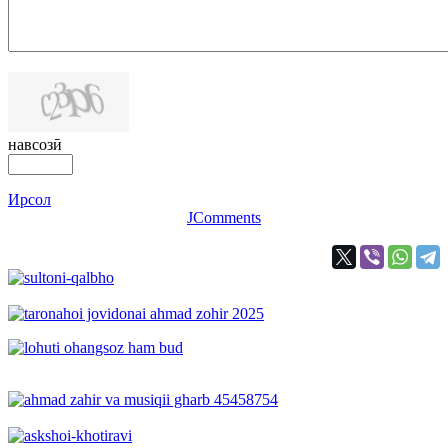
навсозӣ
Ирсол
JComments