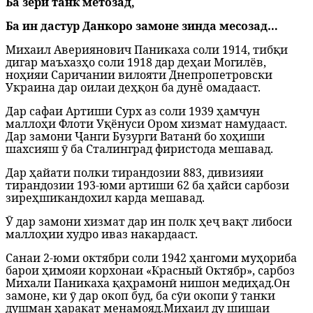
Ба зери танк метозад,
Ба ин дастур Данкоро замоне зинда месозад…
Михаил Авериянович Паникаха соли 1914, тибқи
дигар маъхазҳо соли 1918 дар деҳаи Могилёв,
ноҳияи Саричании вилояти Днепропетровски
Украина дар оилаи деҳқон ба дунё омадааст.
Дар сафаи Артиши Сурх аз соли 1939 ҳамчун
маллоҳи Флоти Уқёнуси Ором хизмат намудааст.
Дар замони Ҷанги Бузурги Ватанӣ бо хоҳиши
шахсияш ӯ ба Сталинград фиристода мешавад.
Дар ҳайати полки тирандозии 883, дивизияи
тирандозии 193-юми артиши 62 ба ҳайси сарбози
зиреҳшикандохил карда мешавад.
Ӯ дар замони хизмат дар ин полк ҳеҷ вақт либоси
маллоҳии худро иваз накардааст.
Санаи 2-юми октябри соли 1942 ҳангоми муҳориба
барои ҳимояи корхонаи «Красный Октябр», сарбоз
Михали Паникаха қаҳрамонӣ нишон медиҳад.
Он
замоне, ки ӯ дар окоп буд, ба сӯи окопи ӯ танки
душман ҳаракат менамояд.
Михаил ду шишаи