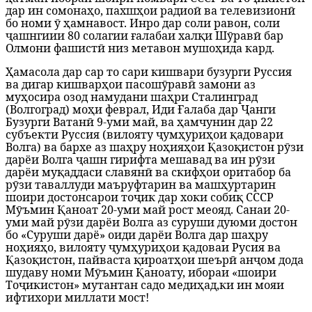
дар ин сомонаҳо, пахшҳои радиоӣ ва телевизионӣ
бо номи ӯ ҳамнавост.
Инро дар соли равон, соли
ҷашнгиии 80 солагии ғалабаи халқи Шӯравӣ бар
Олмони фашистӣ низ метавон мушоҳида кард.
Ҳамасола дар сар то сари кишвари бузурги Руссия
ва дигар кишварҳои пасошӯравӣ замони аз
муҳосира озод намудани шаҳри Сталинград
(Волгоград) моҳи феврал, Иди Ғалаба дар Ҷанги
Бузурги Ватанӣ 9-уми май, ва ҳамчунин дар 22
субъекти Руссия (вилояту ҷумҳуриҳои қадовари
Волга) ва бархе аз шаҳру ноҳияҳои Қазоқистон рӯзи
дарёи Волга ҷашн гирифта мешавад ва ин рӯзи
дарёи муқаддаси славянӣ ва скифҳои оритабор ба
рӯзи таваллуди маъруфтарин ва машҳуртарин
шоири достонсарои тоҷик дар хоки собиқ СССР
Мӯъмин Қаноат 20-уми май рост меояд. Санаи 20-
уми май рӯзи дарёи Волга аз суруши дуюми достон
бо «Суруши дарё» оиди дарёи Волга дар шаҳру
ноҳияҳо, вилояту ҷумҳуриҳои қадоваи Русия ва
Қазоқистон, пайваста қироатҳои шеърӣ анҷом дода
шудаву номи Мӯъмин Қаноату, ибораи «шоири
Тоҷикистон» мутантан садо медиҳад,ки ин мояи
ифтихори миллати мост!