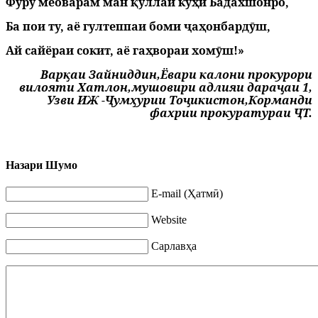
Фурӯ меоварам ман қуллаи кӯҳи Бадахшонро,
Ба пои ту, аё гултеппаи боми ҷаҳонбардӯш,
Ай сайёраи сокит, аё гаҳвораи хомӯш!»
Варқаи Зайниддин,
Ёвари калони прокурори
вилояти Хатлон,
мушовири адлияи дараҷаи 1
,
Узви ИЖ -Ҷумҳурии Тоҷикистон,
Корманди
фахрии прокуратураи ҶТ.
Назари Шумо
E-mail (Ҳатмӣ)
Website
Сарлавҳа