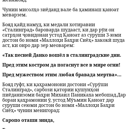
Чунин мисолҳо зиёданд вале ба ҳаминаш қаноат
меварзем.
Бояд қайд намуд, ки медали хотиравии
«Сталинград» бароварда шудааст, ки дар рӯи он
сатрҳои ҷовидонаи устод Қаноат аз суруши 3-юми
достон бо номи «Маллоҳи Баҳри Сиёҳ» хакокӣ шуда
аст, ки онро дар зер меоварем:
«Так песней Данко вошёл в сталинградские дни.
Пред этим костром да погаснут все в мире огни!
Пред мужеством этим любая бравада мертва»...
Бояд гуфт, ки қаҳрамонони достони «Сурӯши
Сталинград», сарбози қатории қушунҳои
пиёданизоми баҳри Михаил Паникаха мебошад.Дар
бораи қаҳрамонии ӯ, устод Мӯъмин Қаноат дар
суруши сеюми достон бо номи «Маллоҳи Баҳри
Сиёҳ» чунин менигорад:
Саропо оташи зинда,