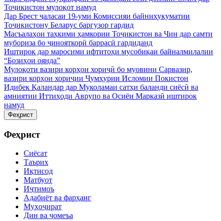
Тоҷикистон мулоқот намуд
Дар Брест ҷаласаи 19-уми Комиссияи байниҳукуматии
Тоҷикистону Беларус баргузор гардид
Масъалаҳои таҳкими ҳамкории Тоҷикистон ва Чин дар самти
мубориза бо ҷинояткорӣ баррасӣ гардиданд
Иштирок дар маросими ифтитоҳи мусобиқаи байналмилалии
“Бозиҳои оянда”
Мулоқоти вазири корҳои хориҷӣ бо муовини Сарвазир,
вазири корҳои хориҷии Ҷумҳурии Исломии Покистон
Идибек Қаландар дар Муколамаи сатҳи баланди сиёсӣ ва
амниятии Иттиҳоди Аврупо ва Осиёи Марказӣ иштирок
намуд
Феҳрист
Феҳрист
Сиёсат
Таърих
Иқтисод
Матбуот
Иҷтимоъ
Адабиёт ва фарҳанг
Муҳоҷират
Дин ва ҷомеъа