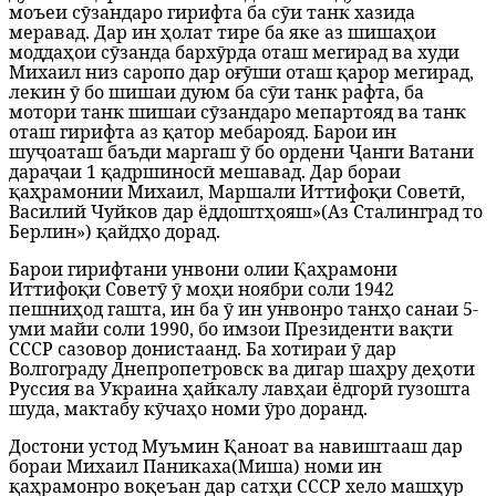
моъеи сӯзандаро гирифта ба сӯи танк хазида
меравад.
Дар ин ҳолат тире ба яке аз шишаҳои
моддаҳои сӯзанда бархӯрда оташ мегирад ва худи
Михаил низ саропо дар оғӯши оташ қарор мегирад,
лекин ӯ бо шишаи дуюм ба сӯи танк рафта, ба
мотори танк шишаи сӯзандаро мепартояд ва танк
оташ гирифта аз қатор мебарояд. Барои ин
шуҷоаташ баъди маргаш ӯ бо ордени Ҷанги Ватани
дараҷаи 1 қадршиносӣ мешавад.
Дар бораи
қаҳрамонии Михаил, Маршали Иттифоқи Советӣ,
Василий Чуйков дар ёддоштҳояш»
(Аз Сталинград то
Берлин») қайдҳо дорад.
Барои гирифтани унвони олии Қаҳрамони
Иттифоқи Советӯ ӯ моҳи ноябри соли 1942
пешниҳод гашта, ин ба ӯ ин унвонро танҳо санаи 5-
уми майи соли 1990, бо имзои Президенти вақти
СССР сазовор донистаанд. Ба хотираи ӯ дар
Волгограду Днепропетровск ва дигар шаҳру деҳоти
Руссия ва Украина ҳайкалу лавҳаи ёдгорӣ гузошта
шуда, мактабу кӯчаҳо номи ӯро доранд.
Достони устод Муъмин Қаноат ва навиштааш дар
бораи Михаил Паникаха
(Миша) номи ин
қаҳрамонро воқеъан дар сатҳи СССР хело машҳур