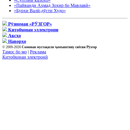
«Султони қалбҳо»
«Пайванди Аҳмад Зоҳир бо Мавлавӣ»
«Бурхи Валӣ-дӯсти Худо»
Рӯзномаи «РӮЗГОР»
Китобхонаи эллектрони
Аксҳо
Наворҳо
© 2009-2026
Сомонаи мустақили ҷамъиятиву сиёсии Рӯзгор
Тамос бо мо
|
Реклама
Китобхонаи электронӣ