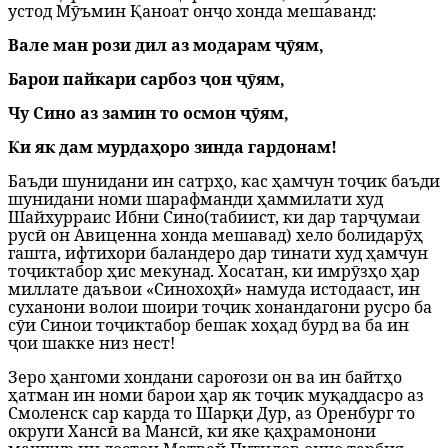
устод Мӯъмин Қаноат онҷо хонда мешаванд:
Вале ман рози дил аз модарам ҷӯям,
Барои пайкари сарбоз ҷон ҷӯям,
Чу Сино аз замин то осмон ҷӯям,
Ки як дам мурдаҳоро зинда гардонам!
Баъди шунидани ин сатрҳо, кас ҳамчун тоҷик баъди
шунидани номи шарафманди ҳаммилати худ
Шайхурраис Ибни Сино
(табиист, ки дар тарҷумаи
русӣ он Авиценна хонда мешавад) хело болидарӯҳ
гашта, ифтихори баландеро дар тинати худ ҳамчун
тоҷиктабор ҳис мекунад.
Хосатан, ки имрӯзҳо ҳар
миллате даъвои «Синохоҳӣ» намуда истодааст, ин
суханони волои шоири тоҷик хонандагони русро ба
сӯи Синои тоҷиктабор бешак хоҳад бурд ва ба ин
ҷои шакке низ нест!
Зеро ҳангоми хондани сароғози он ва ин байтҳо
ҳатман ин номи барои ҳар як тоҷик муқаддасро аз
Смоленск сар карда то Шарқи Дур, аз Оренбург то
округи Хансӣ ва Мансӣ, ки яке қаҳрамонони