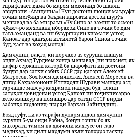
машҳур ин достон Матвей Путилов онҷо тарбия
гирифтааст ҳама бо маром мехонанд бо шакли
аврупоии «Авиценна»! Чун достони шоири маъруфи
тоҷик мегӯянд ва баъдан қироати достон шурӯъ
мешавад ва ба мисраъи «Чу Сино аз замин то осмон
ҷӯям»-ро мехонанд ибораҳои Сино ва тоҷик бо ҳам
тавъаманданд ва ин бузургтарин хизмати устод
Қаноат дар ҷангҳои иттилотӣ барои Синои тоҷик
буд, ҳаст ва хоҳад монад!
Ҳамчунин, вақто, ки порчаҳо аз суруши шашум
оиди Аҳмад Турдием хонда мешавад (ин шахсият, як
нафар сержанти қаторӣ ба шарофати ин достони
бузург дар сатҳи собиқ СССР дар қатори Алексей
Матросов, Зоя Космодемянская, Алексей Мересев ва
дигар Қаҳрамонони Иттиҳоди Шӯравӣ машҳур аст,
гарчанде мавсуф қаҳрамон нашуда буд, лекин
сатрҳои ҷовидонаи устод Қаноат ин тоҷикписарро
хело машҳур ва номашро дар сатҳи СССР вирди
забонҳо гардонид- шарҳи Варқаи Зайниддин).
Бояд гуфт, ки аз тарафи ҳунармандон ҳамчунин
суруши 5-ум оиди Робиа, бонуи тоҷик бо як
маҳорати тамом ва ҳаяҷони махсусе он садо
медиҳад, ки дили мардуми аҳли толорро тасхир
менамояд.