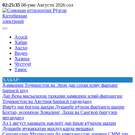
02:25:35
08-уми Августи 2026 сол
Китобхонаи
электронӣ
Асосӣ
Хабар
Аксҳо
Видео
Хазина
Ҷӯстуҷӯ
Тамос
ХАБАР:
Ҳамкории Тоҷикистон ва Эрон дар соҳаи илму фарҳанг
баррасӣ шуд
Дар Вена масъалаҳои таҳкими ҳамкории илмӣ-фарҳангии
Тоҷикистон ва Австрия баррасӣ гардиданд
Имрӯз дар боғҳои шаҳри Душанбе рӯзҳои фарҳанги шаҳри
Бохтар, ноҳияҳои Ховалинг, Лахш ва Сангвор баргузор
мегарданд
Аз 1 август ҳаракати нақлиёт дар баъзе кӯчаҳои шаҳри
Душанбе муваққатан маҳдуд карда мешавад
Сироҷиддин Муҳриддин бо ҳамоҳангсози доимии СММ дар