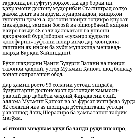
гардонид ва гуфтугузорҳое, ки дар бораи ин
қаҳрамони достону муҳорибаи Сталинград солҳо
давом дошт ва мардум, ҳунармандон, қишрҳои
гуногуни ҷомеъа, достони шоири тоҷикро қироат
мекарданд, замони босозӣ ва ошкорбаёнӣ ахиран
вайро баъди 48 соли ҳалокаташ ба унвони
қаҳрамонӣ бурд(ибораи «суханро қудрати
ҷонофарин» гуфтани шоир инҷо дар ҷовидона
гаштани як инсон ба хуби мушоҳида мешавад-
шарҳи Варқаи Зайниддин).
Рӯҳи шаҳидони Ҷанги Бузурги Ватанӣ ва шоири
тавонои ҷаҳонӣ, устод Мӯъмин Қаноат шод бошаду
хонаи охираташон обод.
Дар ҳамин росто 93 солагии устоди зиндаёд,
бузургтарин достонсарои достонҳои хаммосӣ-
равонӣ дар дабиёти ҷаҳонӣ,Фирдавсии сонӣ,
аллома Мӯъмин Қаноат ва аз фурсат истифода бурда
82 солагии яке аз шогирди дӯстдоштааш, устоди
равоншод Лоиқ Шералиро ба ҳамватанон табрик
мегӯям.
«Ситоиш мекунам кӯҳи баланди рӯҳи инсонро,