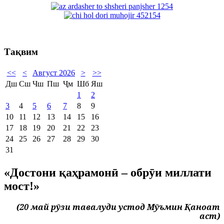
Тақвим
<<
<
Август 2026
>
>>
Дш
Сш
Чш
Пш
Ҷм
Шб
Яш
1
2
3
4
5
6
7
8
9
10
11
12
13
14
15
16
17
18
19
20
21
22
23
24
25
26
27
28
29
30
31
«Достони қаҳрамонӣ – обрӯи миллати
мост!»
(20 май рӯзи тавалуди устод Мӯъмин Қаноат
аст)