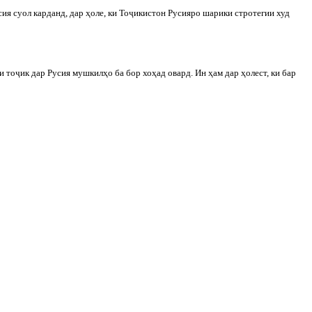
ия суол карданд, дар ҳоле, ки То
ҷ
икистон Русияро шарики стротегии худ
и то
ҷ
ик дар Русия мушкилҳо ба бор хоҳад овард. Ин ҳам дар ҳолест, ки бар