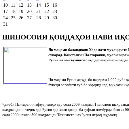
10
11
12
13
14
15
16
17
18
19
20
21
22
23
24
25
26
27
28
29
30
31
ШИНОСОИИ ҚОИДАҲОИ НАВИ ИҚО
Як мақоми баландпояи Хадамоти муҳо
ҷ
ирати 
супорад. Константин Палтаранин, муовини ра
Русия ва масъулияти онҳо дар баробари пардо
Ин мақоми Русия афзуд, бо пардохи 1 000 рубл ҳ
бунёди равобити хуб бо кордиҳанда, м
ӯ
ҳлати иқ
Ҷ
аноби Палтаранин афзуд, танҳо дар соли 2009 наздики 1 миллион шаҳрванд
шаҳрвандони то
ҷ
ик дар Русия дар ҳоли ҳозир, ба гуфтаи номбурда, беш аз 9
соли 2009 назики 500 шаҳрванди То
ҷ
икистон аз Русия ихро
ҷ
шудаанд.