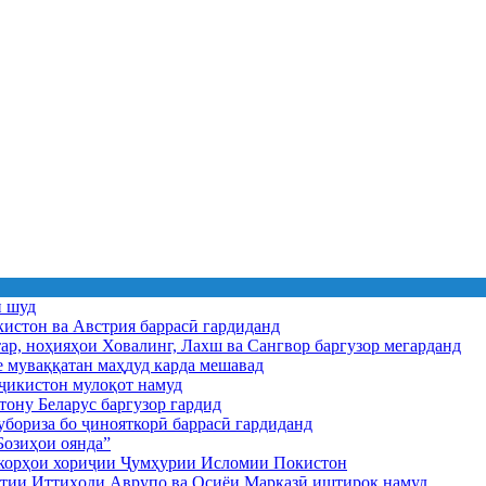
ӣ шуд
истон ва Австрия баррасӣ гардиданд
ар, ноҳияҳои Ховалинг, Лахш ва Сангвор баргузор мегарданд
е муваққатан маҳдуд карда мешавад
икистон мулоқот намуд
ону Беларус баргузор гардид
бориза бо ҷинояткорӣ баррасӣ гардиданд
озиҳои оянда”
и корҳои хориҷии Ҷумҳурии Исломии Покистон
иятии Иттиҳоди Аврупо ва Осиёи Марказӣ иштирок намуд