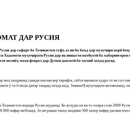
МАТ ДАР РУСИЯ
Русия дар сафаре ба То
ҷ
икистон гуфт, аз ин ба баъд ҳар муҳо
ҷ
ири кор
ӣ
бояд
иси Хадамоти муҳо
ҷ
ирати Русия дар як нишасти матбуот
ӣ
ба хабарнигорон г
хти молиёт, моҳи феврал дар Думаи давлат
ӣ
ба тасвиб хоҳад расид.
ар моҳ шаҳрванд санади и
ҷ
озаи кор гирифта, сабти иқомати худро то як сол та
омати
ӯ
то 6 моҳи дигар тамдид хоҳад шуд. Зимнан
Ҷ
муҳо
ҷ
ирон метавонанд, па
и То
ҷ
икистон вориди Русия шудаанд. Бо ву
ҷ
уди он ки то охири соли 2009 Руси
00 000 нафар мебошад. Аз ин рақам танҳо наздики 300 ҳазор нафар расман и
ҷ
оз