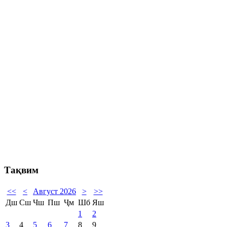
Тақвим
<<
<
Август 2026
>
>>
Дш
Сш
Чш
Пш
Ҷм
Шб
Яш
1
2
3
4
5
6
7
8
9