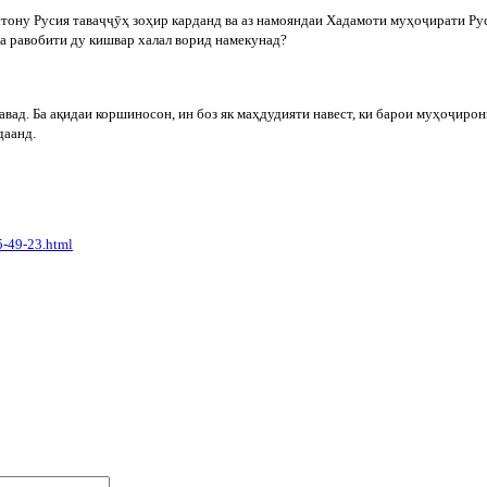
тону Русия тава
ҷҷӯ
ҳ зоҳир карданд ва аз намояндаи Хадамоти муҳо
ҷ
ирати Рус
ба равобити ду кишвар халал ворид намекунад?
авад. Ба ақидаи коршиносон, ин боз як маҳдудияти навест, ки барои муҳо
ҷ
ирон
даанд.
5-49-23.html