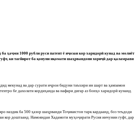
 ба ҳа
ҷ
ми 1000 рубли руси патент ё и
ҷ
озаи кор харидор
ӣ
кунад ва молиёт
уфт, ки тағйирот ба қонуни иқомати шаҳрвандони хори
ҷӣ
дар қаламрави
мдид мекунад ва дар сурати и
ҷ
рои бидуни таъхири ин шарт ва ҳамзамон
тентро бе дахолати кордиҳанда ва нафари дигар аз бонҳо харидор
ӣ
кунанд.
яро наздик ба 500 ҳазор шаҳрванди То
ҷ
икистон тарк кардаанд, боз теъдоди
аи кор доштаанд. Намояндаи Хадамоти муҳо
ҷ
ирати Русия инчунин гуфт, дар