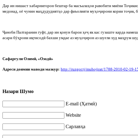
Дар ин нишаст хабарнигорон бештар ба масъалаҳои равобити миёни То
ҷ
икис
медонад, оё чунин маҳдудудиятҳо дар фаъолияти муҳо
ҷ
ирони кории то
ҷ
ик, 
Ҷ
аноби Палтаранин гуфт, дар ин қонун барои ҳе
ҷ
як кас гузаште карда намеш
асари б
ӯ
ҳрони иқтисод
ӣ
бахши умдае аз муҳо
ҷ
ирон аз шуғли худ маҳрум шу
Сафаргули Олим
ӣ, «Озодӣ»
Адреси доимии маводи мазкур:
http://ruzgor.tj/muhojirat/1788-2010-02-19-1
Назари Шумо
E-mail (Ҳатмӣ)
Website
Сарлавҳа