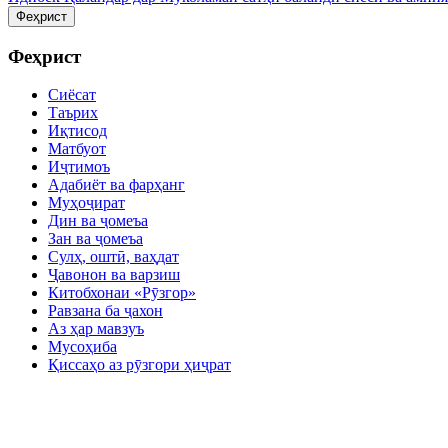
Феҳрист
Феҳрист
Сиёсат
Таърих
Иқтисод
Матбуот
Иҷтимоъ
Адабиёт ва фарҳанг
Муҳоҷират
Дин ва ҷомеъа
Зан ва ҷомеъа
Сулҳ, оштӣ, ваҳдат
Ҷавонон ва варзиш
Китобхонаи «Рӯзгор»
Равзана ба ҷахон
Аз ҳар мавзуъ
Мусоҳиба
Қиссаҳо аз рӯзгори ҳиҷрат