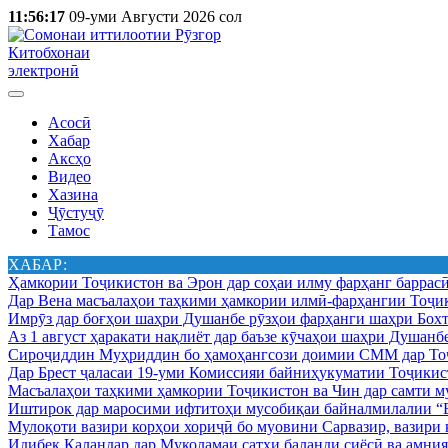
11:56:17
09-уми Августи 2026 сол
Китобхонаи
электронӣ
Асосӣ
Хабар
Аксҳо
Видео
Хазина
Ҷӯстуҷӯ
Тамос
ХАБАР:
Ҳамкории Тоҷикистон ва Эрон дар соҳаи илму фарҳанг баррас
Дар Вена масъалаҳои таҳкими ҳамкории илмӣ-фарҳангии Тоҷик
Имрӯз дар боғҳои шаҳри Душанбе рӯзҳои фарҳанги шаҳри Бохт
Аз 1 август ҳаракати нақлиёт дар баъзе кӯчаҳои шаҳри Душанб
Сироҷиддин Муҳриддин бо ҳамоҳангсози доимии СММ дар Тоҷ
Дар Брест ҷаласаи 19-уми Комиссияи байниҳукуматии Тоҷикист
Масъалаҳои таҳкими ҳамкории Тоҷикистон ва Чин дар самти му
Иштирок дар маросими ифтитоҳи мусобиқаи байналмилалии “Б
Мулоқоти вазири корҳои хориҷӣ бо муовини Сарвазир, вазир
Идибек Қаландар дар Муколамаи сатҳи баланди сиёсӣ ва амн