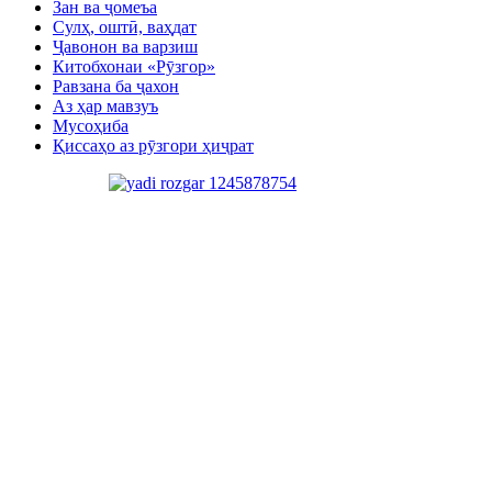
Зан ва ҷомеъа
Сулҳ, оштӣ, ваҳдат
Ҷавонон ва варзиш
Китобхонаи «Рӯзгор»
Равзана ба ҷахон
Аз ҳар мавзуъ
Мусоҳиба
Қиссаҳо аз рӯзгори ҳиҷрат