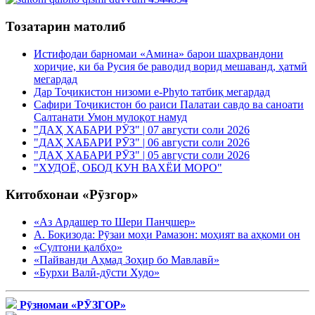
Тозатарин матолиб
Истифодаи барномаи «Амина» барои шаҳрвандони
хориҷие, ки ба Русия бе раводид ворид мешаванд, ҳатмӣ
мегардад
Дар Тоҷикистон низоми e-Phyto татбиқ мегардад
Сафири Тоҷикистон бо раиси Палатаи савдо ва саноати
Салтанати Умон мулоқот намуд
"ДАҲ ХАБАРИ РӮЗ" | 07 августи соли 2026
"ДАҲ ХАБАРИ РӮЗ" | 06 августи соли 2026
"ДАҲ ХАБАРИ РӮЗ" | 05 августи соли 2026
"ХУДОЁ, ОБОД КУН ВАХЁИ МОРО"
Китобхонаи «Рӯзгор»
«Аз Ардашер то Шери Панҷшер»
А. Боқизода: Рӯзаи моҳи Рамазон: моҳият ва аҳкоми он
«Султони қалбҳо»
«Пайванди Аҳмад Зоҳир бо Мавлавӣ»
«Бурхи Валӣ-дӯсти Худо»
Рӯзномаи «РӮЗГОР»