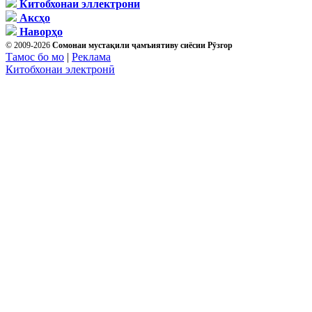
Китобхонаи эллектрони
Аксҳо
Наворҳо
© 2009-2026
Сомонаи мустақили ҷамъиятиву сиёсии Рӯзгор
Тамос бо мо
|
Реклама
Китобхонаи электронӣ