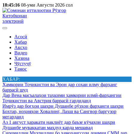
18:45:16
08-уми Августи 2026 сол
Китобхонаи
электронӣ
Асосӣ
Хабар
Аксҳо
Видео
Хазина
Ҷӯстуҷӯ
Тамос
ХАБАР:
Ҳамкории Тоҷикистон ва Эрон дар соҳаи илму фарҳанг
баррасӣ шуд
Дар Вена масъалаҳои таҳкими ҳамкории илмӣ-фарҳангии
Тоҷикистон ва Австрия баррасӣ гардиданд
Имрӯз дар боғҳои шаҳри Душанбе рӯзҳои фарҳанги шаҳри
Бохтар, ноҳияҳои Ховалинг, Лахш ва Сангвор баргузор
мегарданд
Аз 1 август ҳаракати нақлиёт дар баъзе кӯчаҳои шаҳри
Душанбе муваққатан маҳдуд карда мешавад
Сироҷиддин Муҳриддин бо ҳамоҳангсози доимии СММ дар