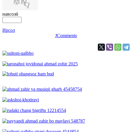
навсозӣ
Ирсол
JComments