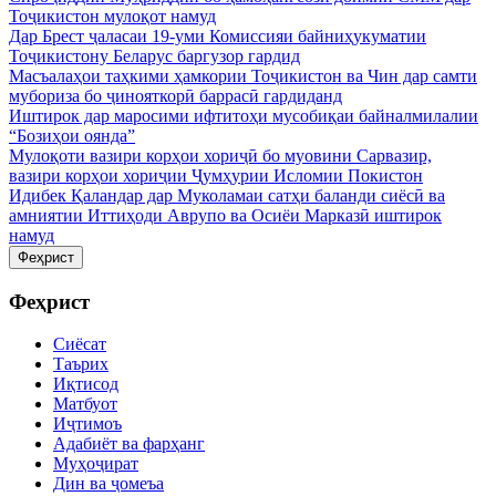
Тоҷикистон мулоқот намуд
Дар Брест ҷаласаи 19-уми Комиссияи байниҳукуматии
Тоҷикистону Беларус баргузор гардид
Масъалаҳои таҳкими ҳамкории Тоҷикистон ва Чин дар самти
мубориза бо ҷинояткорӣ баррасӣ гардиданд
Иштирок дар маросими ифтитоҳи мусобиқаи байналмилалии
“Бозиҳои оянда”
Мулоқоти вазири корҳои хориҷӣ бо муовини Сарвазир,
вазири корҳои хориҷии Ҷумҳурии Исломии Покистон
Идибек Қаландар дар Муколамаи сатҳи баланди сиёсӣ ва
амниятии Иттиҳоди Аврупо ва Осиёи Марказӣ иштирок
намуд
Феҳрист
Феҳрист
Сиёсат
Таърих
Иқтисод
Матбуот
Иҷтимоъ
Адабиёт ва фарҳанг
Муҳоҷират
Дин ва ҷомеъа