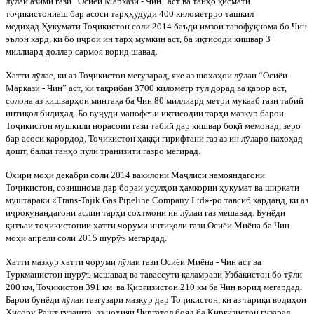
л
ӯ
лаи азими гази “Осиёи Марказ
ӣ
- Чин” аст ва тан
ҳ
о
қ
исмати
то
ҷ
икистониаш бар асоси тар
ҳ
ҳ
удуди 400 километрро ташкил
меди
ҳ
ад.
Ҳ
укумати То
ҷ
икистон соли 2014 баъди имзои тавофу
қ
нома бо Чин
эълон кард, ки бо и
ҷ
рои ин тар
ҳ
мумкин аст, ба и
қ
тисоди кишвар 3
миллиард доллар сармоя ворид шавад.
Хатти л
ӯ
лае, ки аз То
ҷ
икистон мегузарад, яке аз шоха
ҳ
ои л
ӯ
лаи “Осиёи
Марказ
ӣ
- Чин” аст, ки
та
қ
рибан 3700 километр т
ӯ
л дорад ва
қ
арор аст,
солона аз кишвар
ҳ
ои минта
қ
а ба Чин 80 миллиард метри мукааб гази таби
ӣ
инти
қ
ол биди
ҳ
ад. Бо ву
ҷ
уди манофеъи и
қ
тисодии тар
ҳ
и мазкур барои
То
ҷ
икистон мушкили норасоии гази таби
ӣ
дар кишвар бо
қ
ӣ
мемонад, зеро
бар
асоси
қ
арордод, То
ҷ
икистон
ҳ
а
ққ
и гирифтани газ аз ин л
ӯ
ларо нахо
ҳ
ад
дошт, балки тан
ҳ
о пули транизити газро мегирад.
Охири мо
ҳ
и декабри соли 2014 вакилони Ма
ҷ
лиси намояндагони
То
ҷ
икистон, созишнома дар бораи усул
ҳ
ои
ҳ
амкории
ҳ
укумат ва ширкати
муштараки «T
rans-Tajik Gas Pipeline Company Ltd»-ро тавсиб карданд, ки аз
и
ҷ
рокунандагони аслии тар
ҳ
и сохтмони ин л
ӯ
лаи газ мешавад. Бунёди
қ
итъаи то
ҷ
икистонии хатти чоруми инти
қ
оли гази Осиёи Миёна ба Чин
мо
ҳ
и апрели соли 2015 шур
ӯ
ъ мегардад.
Хатти мазкур хатти чоруми л
ӯ
лаи гази Осиёи Миёна - Чин аст ва
Туркманистон шур
ӯ
ъ мешавад ва тавассути
қ
аламрави Узбакистон бо т
ӯ
ли
200 км, То
ҷ
икистон 391 км ва
Қ
ир
ғ
изистон 210 км ба Чин ворид мегардад.
Барои бунёди л
ӯ
лаи газгузари мазку
р дар То
ҷ
икистон, ки аз тари
қ
и води
ҳ
ои
Ҳ
исору Рашт гузашта, аз но
ҳ
ияи
Ҷ
иргатол бояд ба
Қ
ир
ғ
изистон гузарад,