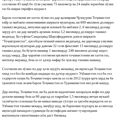
сохтмони 45 на
қ
б бо т
ӯ
ли умумии 75 километр ва 24 на
қ
би зериобии л
ӯ
лаи
газ ба на
қ
ша гирифта шудааст.
Барои сохтмони ин хатти л
ӯ
лаи газ дар
қ
аламр
ави
Ҷ
ум
ҳ
урии То
ҷ
икистон
ғ
айр аз мабла
ғ
и оинноммавии ширкати муштарак, ки 600 миллион долларро
ташкил меди
ҳ
ад, инчунин
қ
арзи иловаг
ӣ
ба мабла
ғ
и 2, 6 миллиард доллар
зарур аст, ки дар ма
ҷ
м
ӯ
ъ арзиши лои
ҳ
а 3,2 миллиард долларро ташкил
меди
ҳ
ад. Ба гуфтаи Саид
а
ҳ
мад Шарофиддинов, раиси ширкати
“То
ҷ
иктрансгаз”,
ҳ
исоб
ҳ
ои пешак
ӣ
нишон меди
ҳ
анд, ки даромади умумии
корхона
ҳ
ои муштарак дар давоми 32 соли фаъолият 15 миллиард долларро
ташкил дода, ба бу
ҷ
ети кишвар 1 миллиарду 248 миллион доллар андоз
хо
ҳ
ад овард. Дар
ҷ
араёни сохтмони
қ
исмати то
ҷ
икистонии ин хатти газ,
интизор меравад, беш аз се
ҳ
азор нафар бо
ҷ
ои кор таъмин шаванд.
Сохтмони ин л
ӯ
лаи газ дар
ҳ
оле шур
ӯ
ъ мешавад, ки и
қ
тисоди То
ҷ
икистон
чанд сол боз ба камбуди шадиди газ дучор шудааст. Узбакистон сол ба сол
содироти газаш ба То
ҷ
икистонро кам ва аз соли 2012 пурра
қ
атъ кард ва ба
транзити гази лозим барои То
ҷ
икистон аз Ту
ркманистон низ роз
ӣ
нашуд.
Дар нати
ҷ
а, То
ҷ
икистон, ки ба далели надоштани захира
ҳ
ои кофи газ дар
дохили кишвар беш аз 90 дарсад аз та
қ
рибан 1,5 миллиард метри мукааб
э
ҳ
тиё
ҷ
оти солонааш ба ин навъи маводи с
ӯ
хтро аз
ҳ
исоби воридоти он аз
Узбакистон таъмин м
екард, ма
ҷ
бур шуд, як барномаи пурхар
ҷ
ва аз ниго
ҳ
и
и
қ
тисод
ӣ
начандон судманди ба истифодаи ангишт гузарондани
корхона
ҳ
ои саноатиашро р
ӯ
и даст бигирад.