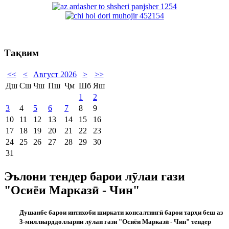
Тақвим
<<
<
Август 2026
>
>>
Дш
Сш
Чш
Пш
Ҷм
Шб
Яш
1
2
3
4
5
6
7
8
9
10
11
12
13
14
15
16
17
18
19
20
21
22
23
24
25
26
27
28
29
30
31
Эълони тендер барои лӯлаи гази
"Осиёи Марказӣ - Чин"
Душанбе барои интихоби ширкати консалтинг
ӣ
барои тар
ҳ
и беш аз
3-миллиарддолларии л
ӯ
лаи гази "
Осиёи Марказ
ӣ
- Чин" тендер