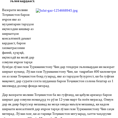
эълон кардааст.
Вазорати молияи
То
ҷ
икистон барои
и
ҷ
рои яке аз
му
ҳ
имтарин тар
ҳҳ
ои
и
қ
тисодии кишвар аз
ширкат
ҳ
ои
консалтинг
ӣ
даъват
кардааст, барои
хизматрасонии
фанн
ӣ
,
ҳ
у
қ
у
қ
ӣ
,
и
қ
тисод
ӣ
ва мол
ӣ
дар
озмуни и
ҷ
рои тар
ҳ
и
бунёди л
ӯ
лаи гази Туркманистону Чин д
ар тендери эълонкардаи ин вазорат
ширкат кунанд. Л
ӯ
лаи гази Туркманистону Чин, ки та
қ
рибан 400 километри
он аз хоки То
ҷ
икистон бояд гузарад, яке аз тар
ҳҳ
ои бузургест, ки ба гуфтаи
ма
қ
омот, дар сурати сохта шуданаш барои То
ҷ
икистон солона бештар аз 1
милли
ард доллар фоида меорад.
Дар вазорати молияи То
ҷ
икистон ба мо гуфтанд, ки
қ
абули ариза
ҳ
о барои
ширкат дар озмуни нома
ҳ
дуд то р
ӯ
зи 12-уми март ба поён мерасад. Озмун
дар як давр баргузор мешавад ва мо
ҳ
и оянда маълум мешавад, ки кадом
ширкати конс
алтинг
ӣ
дар и
ҷ
рои тар
ҳ
и л
ӯ
лаи гази Туркманистону Чин са
ҳ
м
мегирад. Л
ӯ
лаи газе, ки аз тари
қ
и То
ҷ
икистон мегузарад, хатти ча
ҳ
оруми