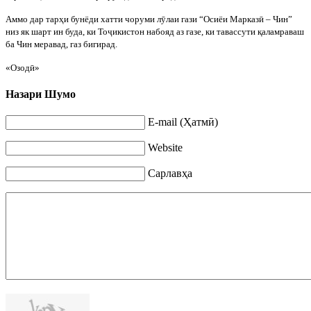
Аммо дар тар
ҳ
и бунёди хатти чоруми л
ӯ
лаи гази “Осиёи Марказ
ӣ
– Чин”
низ як шарт ин буда, ки То
ҷ
икистон
набояд аз газе, ки тавассути
қ
аламраваш
ба Чин меравад, газ бигирад.
«Озод
ӣ»
Назари Шумо
E-mail (Ҳатмӣ)
Website
Сарлавҳа