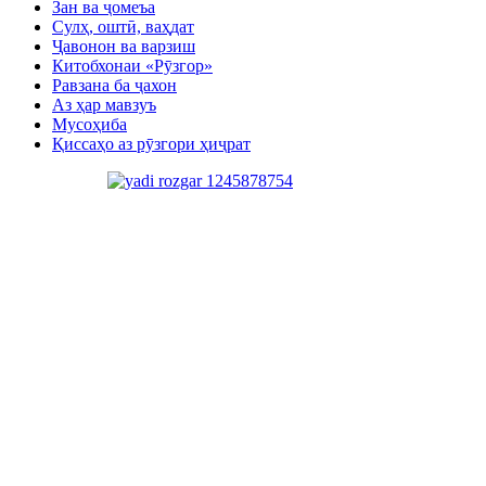
Зан ва ҷомеъа
Сулҳ, оштӣ, ваҳдат
Ҷавонон ва варзиш
Китобхонаи «Рӯзгор»
Равзана ба ҷахон
Аз ҳар мавзуъ
Мусоҳиба
Қиссаҳо аз рӯзгори ҳиҷрат