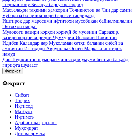
Тоҷикистону Беларус баргузор гардид
Масъалаҳои таҳкими ҳамкории Тоҷикистон ва Чин дар самти
мубориза бо ҷинояткорӣ баррасӣ гардиданд
Иштирок дар маросими ифтитоҳи мусобиқаи байналмилалии
“Бозиҳои оянда”
Мулоқоти вазири корҳои хориҷӣ бо муовини Сарвазир,
вазири корҳои хориҷии Ҷумҳурии Исломии Покистон
Идибек Қаландар дар Муколамаи сатҳи баланди сиёсӣ ва
амниятии Иттиҳоди Аврупо ва Осиёи Марказӣ иштирок
намуд
Дар Тоҷикистон шумораи ҷиноятҳои умумӣ бештар ба қайд
гирифта шудааст
Феҳрист
Феҳрист
Сиёсат
Таърих
Иқтисод
Матбуот
Иҷтимоъ
Адабиёт ва фарҳанг
Муҳоҷират
Дин ва ҷомеъа