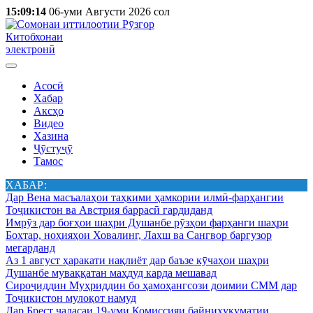
15:09:14
06-уми Августи 2026 сол
Китобхонаи
электронӣ
Асосӣ
Хабар
Аксҳо
Видео
Хазина
Ҷӯстуҷӯ
Тамос
ХАБАР:
Дар Вена масъалаҳои таҳкими ҳамкории илмӣ-фарҳангии
Тоҷикистон ва Австрия баррасӣ гардиданд
Имрӯз дар боғҳои шаҳри Душанбе рӯзҳои фарҳанги шаҳри
Бохтар, ноҳияҳои Ховалинг, Лахш ва Сангвор баргузор
мегарданд
Аз 1 август ҳаракати нақлиёт дар баъзе кӯчаҳои шаҳри
Душанбе муваққатан маҳдуд карда мешавад
Сироҷиддин Муҳриддин бо ҳамоҳангсози доимии СММ дар
Тоҷикистон мулоқот намуд
Дар Брест ҷаласаи 19-уми Комиссияи байниҳукуматии