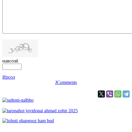
навсозӣ
Ирсол
JComments