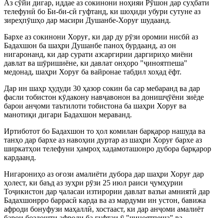
Аз сӯйи дигар, иддае аз сокинони ноҳияи Рӯшон дар суҳбати
телефунӣ бо Би-би-сӣ гуфтанд, ки шоҳиди убури сутуне аз
зиреҳпӯшҳо дар масири Душанбе-Хоруғ шудаанд.
Бархе аз сокинони Хоруғ, ки дар ду рӯзи оромии нисбӣ аз
Бадахшон ба шаҳри Душанбе паноҳ бурдаанд, аз он
нигаронанд, ки дар сурати азсаргирии даргириҳо миёни
давлат ва шӯришиёне, ки давлат онҳоро "ҷиноятпеша"
медонад, шаҳри Хоруғ ба вайронае табдил хоҳад ёфт.
Дар ин шаҳр ҳудуди 30 ҳазор сокин ба сар мебаранд ва дар
фасли тобистон кӯдакону навҷавонон ва донишҷӯёни зиёде
барои анҷоми таътилоти тобистона ба шаҳри Хоруғ ва
манотиқи дигари Бадахшон мераванд.
Иртиботот бо Бадахшон то ҳол комилан барқарор нашуда ва
танҳо дар бархе аз навоҳии дуртар аз шаҳри Хоруғ бархе аз
ширкатҳои телефуни ҳамроҳ хадамоташонро дубора барқарор
кардаанд.
Нигарониҳо аз оғози амалиёти дубора дар шаҳри Хоруғ дар
ҳолест, ки баъд аз зуҳри рӯзи 25 июл раиси ҷумҳурии
Тоҷикистон дар ҷаласаи изтирории давлат вазъи амниятӣ дар
Бадахшонрро баррасӣ карда ва аз мардуми ин устон, бавижа
афроди бонуфузи маҳаллӣ, хостааст, ки дар анҷоми амалиёт
барои боздошти афроди ба гуфтаи ӯ "ҷиноятпеша" ва