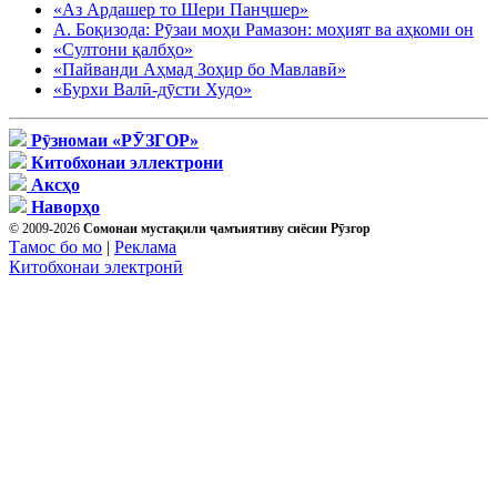
«Аз Ардашер то Шери Панҷшер»
А. Боқизода: Рӯзаи моҳи Рамазон: моҳият ва аҳкоми он
«Султони қалбҳо»
«Пайванди Аҳмад Зоҳир бо Мавлавӣ»
«Бурхи Валӣ-дӯсти Худо»
Рӯзномаи «РӮЗГОР»
Китобхонаи эллектрони
Аксҳо
Наворҳо
© 2009-2026
Сомонаи мустақили ҷамъиятиву сиёсии Рӯзгор
Тамос бо мо
|
Реклама
Китобхонаи электронӣ