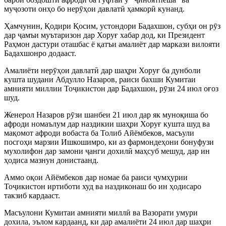
муҷозоти онҳо бо нерӯҳои давлатӣ ҳамкорӣ кунанд.
Ҳамчунин, Қодири Қосим, устондори Бадахшон, субҳи он рӯз
дар ҷамъи муътаризон дар Хоруғ хабар дод, ки Президент
Раҳмон дастури оташбас ё қатъи амалиёт дар маркази вилояти
Бадахшонро додааст.
Амалиёти нерӯҳои давлатӣ дар шаҳри Хоруғ ба дунболи
кушта шудани Абдулло Назаров, раиси бахши Кумитаи
амнияти миллии Тоҷикистон дар Бадахшон, рӯзи 24 июл оғоз
шуд.
Женерол Назаров рӯзи шанбеи 21 июл дар як муноқиша бо
афроди номаълум дар наздикии шаҳри Хоруғ кушта шуд ва
мақомот афроди вобаста ба Толиб Айёмбеков, масъули
посгоҳи марзии Ишкошимро, ки аз фармондеҳони бонуфузи
мухолифон дар замони ҷанги дохилӣ маҳсуб мешуд, дар ин
ҳодиса мазнун донистаанд.
Аммо оқои Айёмбеков дар номае ба раиси ҷумҳурии
Тоҷикистон иртиботи худ ва наздиконаш бо ин ҳодисаро
такзиб кардааст.
Масъулони Кумитаи амнияти миллӣ ва Вазорати умури
дохила, эълом кардаанд, ки дар амалиёти 24 июл дар шаҳри