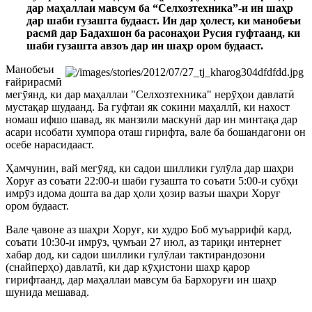
дар маҳаллаи мавсум ба “Селхозтехника”-и ин шаҳр
дар шаби гузашта будааст. Ин дар ҳолест, ки манобеъи
расмӣ дар Бадахшон ба расонаҳои Русия гуфтаанд, ки
шаби гузашта авзоъ дар ин шаҳр ором будааст.
Манобеъи
ғайрирасмӣ
мегӯянд, ки дар маҳаллаи "Селхозтехника" нерӯҳои давлатӣ
мустақар шудаанд. Ба гуфтаи як сокини маҳаллӣ, ки нахост
номаш ифшо шавад, як манзили маскунӣ дар ин минтақа дар
асари исобати хумпора оташ гирифта, вале ба бошандагони он
осебе нарасидааст.
Ҳамчунин, вай мегӯяд, ки садои шиллики гулӯла дар шаҳри
Хоруғ аз соъати 22:00-и шаби гузашта то соъати 5:00-и субҳи
имрӯз идома дошта ва дар ҳоли ҳозир вазъи шаҳри Хоруғ
ором будааст.
Вале ҷавоне аз шаҳри Хоруғ, ки худро Боб муъаррифӣ кард,
соъати 10:30-и имрӯз, ҷумъаи 27 июл, аз тариқи интернет
хабар дод, ки садои шиллики гулӯлаи тактирандозони
(снайперҳо) давлатӣ, ки дар кӯҳистони шаҳр қарор
гирифтаанд, дар маҳаллаи мавсум ба Бархоруғи ин шаҳр
шунида мешавад.