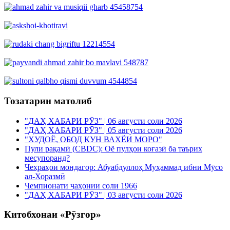
Тозатарин матолиб
"ДАҲ ХАБАРИ РӮЗ" | 06 августи соли 2026
"ДАҲ ХАБАРИ РӮЗ" | 05 августи соли 2026
"ХУДОЁ, ОБОД КУН ВАХЁИ МОРО"
Пули рақамӣ (CBDC): Оё пулҳои коғазӣ ба таърих
месупоранд?
Чеҳраҳои мондагор: Абуабдуллоҳ Муҳаммад ибни Мӯсо
ал-Хоразмӣ
Чемпионати ҷаҳонии соли 1966
"ДАҲ ХАБАРИ РӮЗ" | 03 августи соли 2026
Китобхонаи «Рӯзгор»