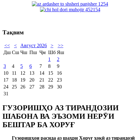
Тақвим
<<
<
Август 2026
>
>>
Дш
Сш
Чш
Пш
Ҷм
Шб
Яш
1
2
3
4
5
6
7
8
9
10
11
12
13
14
15
16
17
18
19
20
21
22
23
24
25
26
27
28
29
30
31
ГУЗОРИШҲО АЗ ТИРАНДОЗИИ
ШАБОНА ВА ЭЪЗОМИ НЕРӮИ
БЕШТАР БА ХОРУҒ
Гузоришҳои расида аз шаҳри Хоруғ ҳокӣ аз тирандозӣ