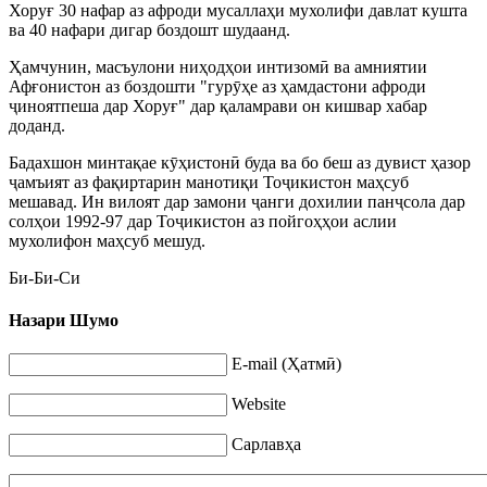
Хоруғ 30 нафар аз афроди мусаллаҳи мухолифи давлат кушта
ва 40 нафари дигар боздошт шудаанд.
Ҳамчунин, масъулони ниҳодҳои интизомӣ ва амниятии
Афғонистон аз боздошти "гурӯҳе аз ҳамдастони афроди
ҷиноятпеша дар Хоруғ" дар қаламрави он кишвар хабар
доданд.
Бадахшон минтақае кӯҳистонӣ буда ва бо беш аз дувист ҳазор
ҷамъият аз фақиртарин манотиқи Тоҷикистон маҳсуб
мешавад. Ин вилоят дар замони ҷанги дохилии панҷсола дар
солҳои 1992-97 дар Тоҷикистон аз пойгоҳҳои аслии
мухолифон маҳсуб мешуд.
Би-Би-Си
Назари Шумо
E-mail (Ҳатмӣ)
Website
Сарлавҳа