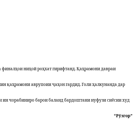
 ба финалҳои ниҳоӣ роҳхат гирифтанд. Қаҳрамони давраи
валин қаҳрамони аврупоии ҷаҳон гардид. Голи ҳалкунанда дар
ни ин чорабиниро барои баланд бардоштани нуфузи сиёсии худ
“Рӯзгор”