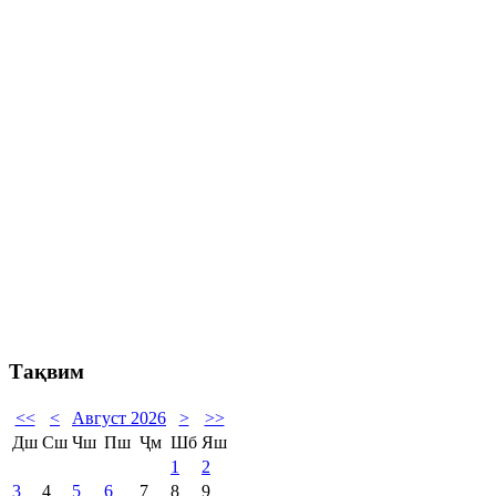
Тақвим
<<
<
Август 2026
>
>>
Дш
Сш
Чш
Пш
Ҷм
Шб
Яш
1
2
3
4
5
6
7
8
9