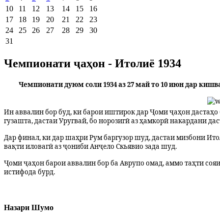
10
11
12
13
14
15
16
17
18
19
20
21
22
23
24
25
26
27
28
29
30
31
Чемпионати ҷаҳон - Итолиё 1934
Чемпионати дуюм соли 1934 аз 27 май то 10 июн дар кишв
Ин аввалин бор буд, ки барои иштирок дар Ҷоми ҷаҳон дастаҳо
гузашта, дастаи Уругвай, бо норозигӣ аз ҳамкорӣ накардани да
Дар финал, ки дар шаҳри Рум баргузор шуд, дастаи мизбони Ито
вақти иловагӣ аз ҷониби Анҷело Скьявио зада шуд.
Ҷоми ҷаҳон барои аввалин бор ба Аврупо омад, аммо таҳти соя
истифода бурд.
Назари Шумо