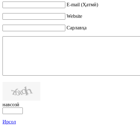
E-mail (Ҳатмӣ)
Website
Сарлавҳа
навсозӣ
Ирсол