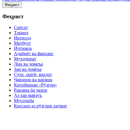
Феҳрист
Феҳрист
Сиёсат
Таърих
Иқтисод
Матбуот
Иҷтимоъ
Адабиёт ва фарҳанг
Муҳоҷират
Дин ва ҷомеъа
Зан ва ҷомеъа
Сулҳ, оштӣ, ваҳдат
Ҷавонон ва варзиш
Китобхонаи «Рӯзгор»
Равзана ба ҷахон
Аз ҳар мавзуъ
Мусоҳиба
Қиссаҳо аз рӯзгори ҳиҷрат