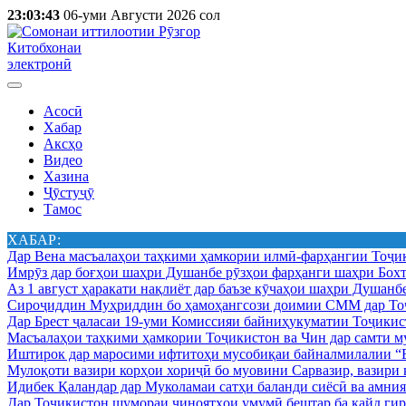
23:03:43
06-уми Августи 2026 сол
Китобхонаи
электронӣ
Асосӣ
Хабар
Аксҳо
Видео
Хазина
Ҷӯстуҷӯ
Тамос
ХАБАР:
Дар Вена масъалаҳои таҳкими ҳамкории илмӣ-фарҳангии Тоҷик
Имрӯз дар боғҳои шаҳри Душанбе рӯзҳои фарҳанги шаҳри Бохт
Аз 1 август ҳаракати нақлиёт дар баъзе кӯчаҳои шаҳри Душанб
Сироҷиддин Муҳриддин бо ҳамоҳангсози доимии СММ дар Тоҷ
Дар Брест ҷаласаи 19-уми Комиссияи байниҳукуматии Тоҷикист
Масъалаҳои таҳкими ҳамкории Тоҷикистон ва Чин дар самти му
Иштирок дар маросими ифтитоҳи мусобиқаи байналмилалии “Б
Мулоқоти вазири корҳои хориҷӣ бо муовини Сарвазир, вазир
Идибек Қаландар дар Муколамаи сатҳи баланди сиёсӣ ва амн
Дар Тоҷикистон шумораи ҷиноятҳои умумӣ бештар ба қайд гир