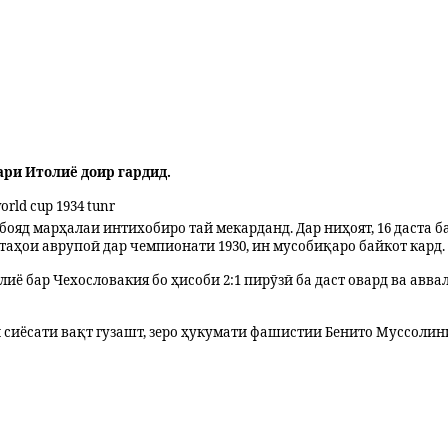
ари Итолиё доир гардид.
 бояд марҳалаи интихобиро тай мекарданд. Дар ниҳоят, 16 даста
стаҳои аврупоӣ дар чемпионати 1930, ин мусобиқаро байкот кард.
лиё бар Чехословакия бо ҳисоби 2:1 пирӯзӣ ба даст овард ва ав
и сиёсати вақт гузашт, зеро ҳукумати фашистии Бенито Муссоли