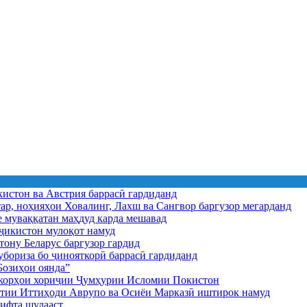
истон ва Австрия баррасӣ гардиданд
ар, ноҳияҳои Ховалинг, Лахш ва Сангвор баргузор мегарданд
е муваққатан маҳдуд карда мешавад
икистон мулоқот намуд
ону Беларус баргузор гардид
бориза бо ҷинояткорӣ баррасӣ гардиданд
озиҳои оянда”
и корҳои хориҷии Ҷумҳурии Исломии Покистон
иятии Иттиҳоди Аврупо ва Осиёи Марказӣ иштирок намуд
ифта шудааст