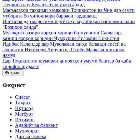
Тоҷикистону Беларус баргузор гардид
Масъалаҳои таҳкими ҳамкории Тоҷикистон ва Чин дар самти
мубориза бо ҷинояткорӣ баррасӣ гардиданд
Иштирок дар маросими ифтитоҳи мусобиқаи байналмилалии
“Бозиҳои оянда”
Мулоқоти вазири корҳои хориҷӣ бо муовини Сарвазир,
вазири корҳои хориҷии Ҷумҳурии Исломии Покистон
Идибек Қаландар дар Муколамаи сатҳи баланди сиёсӣ ва
амниятии Иттиҳоди Аврупо ва Осиёи Марказӣ иштирок
намуд
Дар Тоҷикистон шумораи ҷиноятҳои умумӣ бештар ба қайд
гирифта шудааст
Феҳрист
Феҳрист
Сиёсат
Таърих
Иқтисод
Матбуот
Иҷтимоъ
Адабиёт ва фарҳанг
Муҳоҷират
Дин ва ҷомеъа