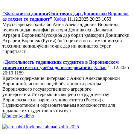
"Фаъолияти донишҷӯёни тоҷик дар Донишгоҳи Воронеж:
аз таҳсил то тадқиқот"
Хабар
11.12.2025 20:23
1053
Мухтасари мусоҳиба бо Анна Александровна Воронина,
иҷрокунандаи вазифаи ректори Донишгоҳи Давлатии
Аграрии Воронеж:Мусоҳиба дар бораи ҳамкории Донишгоҳи
Аграрии Воронеж (Русия) бо Тоҷикистон ва имкониятҳои
таҳсилии донишҷӯёни тоҷик дар ин донишгоҳ сурат
гирифтааст.
«Деятельность таджикских студентов в Воронежском
университете: от учёбы до исследований»
Хабар
11.12.2025
20:19
1159
Краткое содержание интервью с Анной Александровной
Ворониной, исполняющей обязанности ректора
Воронежского государственного аграрного
университета:Интервью посвящено сотрудничеству
Воронежского аграрного университета (Россия) с
Таджикистаном и образовательным возможностям для
таджикских студентов в этом вузе.