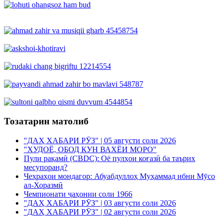
Тозатарин матолиб
"ДАҲ ХАБАРИ РӮЗ" | 05 августи соли 2026
"ХУДОЁ, ОБОД КУН ВАХЁИ МОРО"
Пули рақамӣ (CBDC): Оё пулҳои коғазӣ ба таърих
месупоранд?
Чеҳраҳои мондагор: Абуабдуллоҳ Муҳаммад ибни Мӯсо
ал-Хоразмӣ
Чемпионати ҷаҳонии соли 1966
"ДАҲ ХАБАРИ РӮЗ" | 03 августи соли 2026
"ДАҲ ХАБАРИ РӮЗ" | 02 августи соли 2026