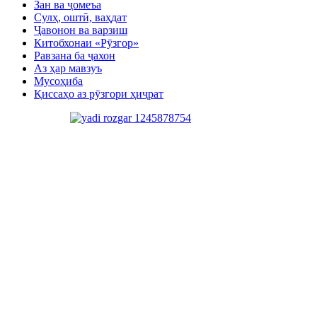
Зан ва ҷомеъа
Сулҳ, оштӣ, ваҳдат
Ҷавонон ва варзиш
Китобхонаи «Рӯзгор»
Равзана ба ҷахон
Аз ҳар мавзуъ
Мусоҳиба
Қиссаҳо аз рӯзгори ҳиҷрат