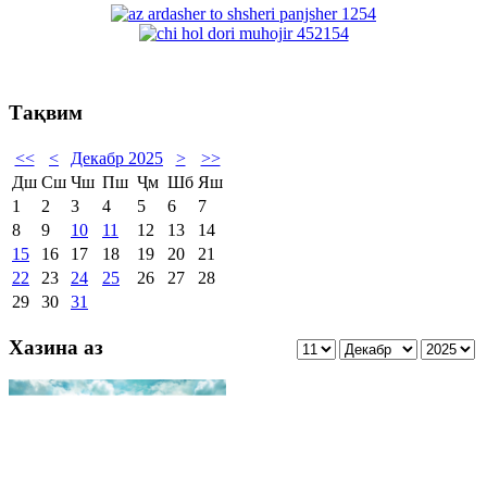
Тақвим
<<
<
Декабр 2025
>
>>
Дш
Сш
Чш
Пш
Ҷм
Шб
Яш
1
2
3
4
5
6
7
8
9
10
11
12
13
14
15
16
17
18
19
20
21
22
23
24
25
26
27
28
29
30
31
Хазина аз