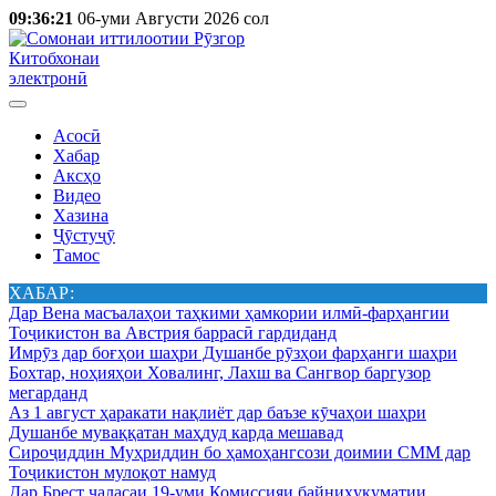
09:36:21
06-уми Августи 2026 сол
Китобхонаи
электронӣ
Асосӣ
Хабар
Аксҳо
Видео
Хазина
Ҷӯстуҷӯ
Тамос
ХАБАР:
Дар Вена масъалаҳои таҳкими ҳамкории илмӣ-фарҳангии
Тоҷикистон ва Австрия баррасӣ гардиданд
Имрӯз дар боғҳои шаҳри Душанбе рӯзҳои фарҳанги шаҳри
Бохтар, ноҳияҳои Ховалинг, Лахш ва Сангвор баргузор
мегарданд
Аз 1 август ҳаракати нақлиёт дар баъзе кӯчаҳои шаҳри
Душанбе муваққатан маҳдуд карда мешавад
Сироҷиддин Муҳриддин бо ҳамоҳангсози доимии СММ дар
Тоҷикистон мулоқот намуд
Дар Брест ҷаласаи 19-уми Комиссияи байниҳукуматии