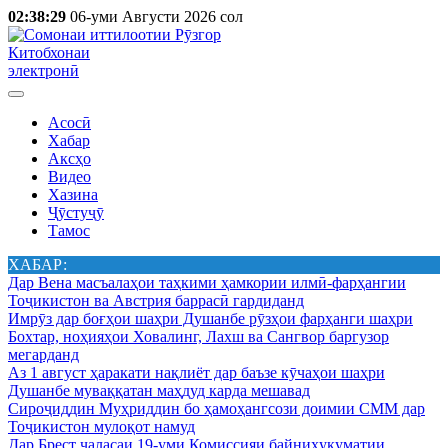
02:38:29
06-уми Августи 2026 сол
Китобхонаи
электронӣ
Асосӣ
Хабар
Аксҳо
Видео
Хазина
Ҷӯстуҷӯ
Тамос
ХАБАР:
Дар Вена масъалаҳои таҳкими ҳамкории илмӣ-фарҳангии
Тоҷикистон ва Австрия баррасӣ гардиданд
Имрӯз дар боғҳои шаҳри Душанбе рӯзҳои фарҳанги шаҳри
Бохтар, ноҳияҳои Ховалинг, Лахш ва Сангвор баргузор
мегарданд
Аз 1 август ҳаракати нақлиёт дар баъзе кӯчаҳои шаҳри
Душанбе муваққатан маҳдуд карда мешавад
Сироҷиддин Муҳриддин бо ҳамоҳангсози доимии СММ дар
Тоҷикистон мулоқот намуд
Дар Брест ҷаласаи 19-уми Комиссияи байниҳукуматии