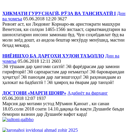
ҲИКМАТИ ГУРУСНАГӢ, РӮЗА ВА ТАНСИҲАТӢ I
Дин
ва ҷомеъа
05.06.2018 12:20
3627
Ривоят аст, ки Людовиг Корнаро-як аристократи машҳури
Венетсия, ки солҳои 1465-1566 зистааст, сарватмандтарин ва
шинохтатарин инсони замонаш буд. Чун соҳибдавлат буд ва
моли зиёд дошт, аз андоза бештар мехӯрду менӯшид, мастии
беҳад мекард.
НИЁИШҲО БА ДАРГОҲИ ХУДОИ ТАЪОЛЛО
Дин ва
ҷомеъа
05.06.2018 12:11
2603
Эй тӯшаам дар ҳангоми сахтӣ! Эй фарёдрасам дар замони
гирифторӣ! Эй сарпарастам дар неъматҳо! Эй бароварандаи
ҳоҷатҳо! Эй паноҳам дар лағзишгоҳҳо! Эй раҳонандаам аз
ҳалокат ва бадбахтӣ ! Эй ҳамроҳ ва ёварам дар танҳоӣ!
ДОСТОНИ «МАРГИ ШОИР»
Адабиёт ва фарҳанг
05.06.2018 12:07
1937
Марсия дар мотами устод Мӯъмин Қаноат , ки санаи
18.05.соли 2018 соати 14.10.дақиқа ба вақти Душанбе баъди
бемории вазнин дар Душанбе вафот кард!