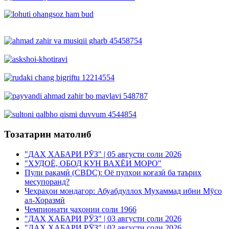
Тозатарин матолиб
"ДАҲ ХАБАРИ РӮЗ" | 05 августи соли 2026
"ХУДОЁ, ОБОД КУН ВАХЁИ МОРО"
Пули рақамӣ (CBDC): Оё пулҳои коғазӣ ба таърих
месупоранд?
Чеҳраҳои мондагор: Абуабдуллоҳ Муҳаммад ибни Мӯсо
ал-Хоразмӣ
Чемпионати ҷаҳонии соли 1966
"ДАҲ ХАБАРИ РӮЗ" | 03 августи соли 2026
"ДАҲ ХАБАРИ РӮЗ" | 02 августи соли 2026