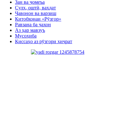
Зан ва ҷомеъа
Сулҳ, оштӣ, ваҳдат
Ҷавонон ва варзиш
Китобхонаи «Рӯзгор»
Равзана ба ҷахон
Аз ҳар мавзуъ
Мусоҳиба
Қиссаҳо аз рӯзгори ҳиҷрат