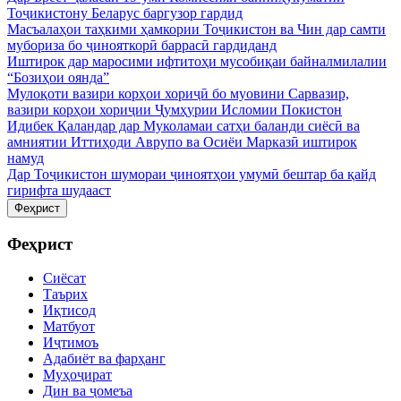
Тоҷикистону Беларус баргузор гардид
Масъалаҳои таҳкими ҳамкории Тоҷикистон ва Чин дар самти
мубориза бо ҷинояткорӣ баррасӣ гардиданд
Иштирок дар маросими ифтитоҳи мусобиқаи байналмилалии
“Бозиҳои оянда”
Мулоқоти вазири корҳои хориҷӣ бо муовини Сарвазир,
вазири корҳои хориҷии Ҷумҳурии Исломии Покистон
Идибек Қаландар дар Муколамаи сатҳи баланди сиёсӣ ва
амниятии Иттиҳоди Аврупо ва Осиёи Марказӣ иштирок
намуд
Дар Тоҷикистон шумораи ҷиноятҳои умумӣ бештар ба қайд
гирифта шудааст
Феҳрист
Феҳрист
Сиёсат
Таърих
Иқтисод
Матбуот
Иҷтимоъ
Адабиёт ва фарҳанг
Муҳоҷират
Дин ва ҷомеъа